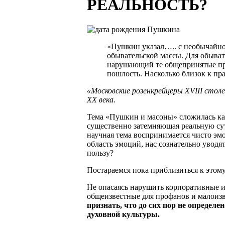
РЕАЛЬНОСТЬ?
«Пушкин указал….. с необычайно
обывательской массы. Для обыват
нарушающий те общепринятые пра
пошлость. Насколько близок к пр
«Московские розенкрейцеры XVIII стол
ХХ века.
Тема «Пушкин и масоны» сложилась ка
существенно затемняющая реальную сут
научная тема воспринимается чисто эмо
область эмоций, нас сознательно уводя
пользу?
Постараемся пока приблизиться к этом
Не опасаясь нарушить корпоративные 
общеизвестные для профанов и малоизв
признать, что до сих пор не определе
духовной культуры.