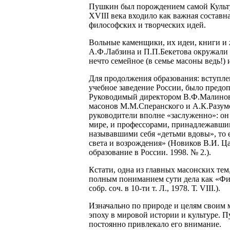
Пушкин был порождением самой Культур
XVIII века входило как важная составн
философских и творческих идей.
Вольные каменщики, их идеи, книги и
А.Ф.Лабзина и П.П.Бекетова окружали
нечто семейное (в семье масоны ведь!)
Для продолжения образования: вступл
учебное заведение России, было предоп
Руководимый директором В.Ф.Малиновс
масонов М.М.Сперанского и А.К.Разум
руководители вполне «заслуженно»: он
мире, и профессорами, принадлежавши
называвшими себя «детьми вдовы», то 
света и возрождения» (Новиков В.И. Ца
образование в России. 1998. № 2.).
Кстати, одна из главных масонских тем
полным пониманием сути дела как «Ф
собр. соч. в 10-ти т. Л., 1978. Т. VIII.).
Изначально по природе и целям своим 
эпоху в мировой истории и культуре. П
постоянно привлекало его внимание.