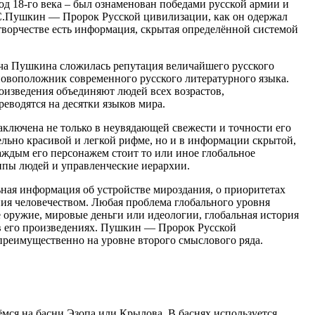
д 18-го века – был ознаменован победами русской армии и
С.Пушкин — Пророк Русской цивилизации, как он одержал
 творчестве есть информация, скрытая определённой системой
ча Пушкина сложилась репутация величайшего русского
новоположник современного русского литературного языка.
роизведения объединяют людей всех возрастов,
еводятся на десятки языков мира.
аключена не только в неувядающей свежести и точности его
льно красивой и легкой рифме, но и в информации скрытой,
аждым его персонажем стоит то или иное глобальное
ппы людей и управленческие иерархии.
ная информация об устройстве мироздания, о приоритетах
ия человечеством. Любая проблема глобального уровня
е оружие, мировые деньги или идеологии, глобальная история
в его произведениях. Пушкин — Пророк Русской
реимущественно на уровне второго смыслового ряда.
мся на басни Эзопа или Крылова. В баснях используется