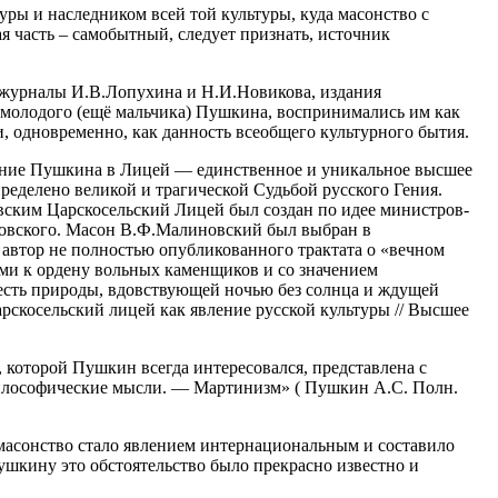
ы и наследником всей той культуры, куда масонство с
ая часть – самобытный, следует признать, источник
 журналы И.В.Лопухина и Н.И.Новикова, издания
 молодого (ещё мальчика) Пушкина, воспринимались им как
 и, одновременно, как данность всеобщего культурного бытия.
ение Пушкина в Лицей — единственное и уникальное высшее
ределено великой и трагической Судьбой русского Гения.
ким Царскосельский Лицей был создан по идее министров-
овского. Масон В.Ф.Малиновский был выбран в
 автор не полностью опубликованного трактата о «вечном
ми к ордену вольных каменщиков и со значением
есть природы, вдовствующей ночью без солнца и ждущей
рскосельский лицей как явление русской культуры // Высшее
, которой Пушкин всегда интересовался, представлена с
илософические мысли. — Мартинизм» ( Пушкин А.С. Полн.
масонство стало явлением интернациональным и составило
ушкину это обстоятельство было прекрасно известно и