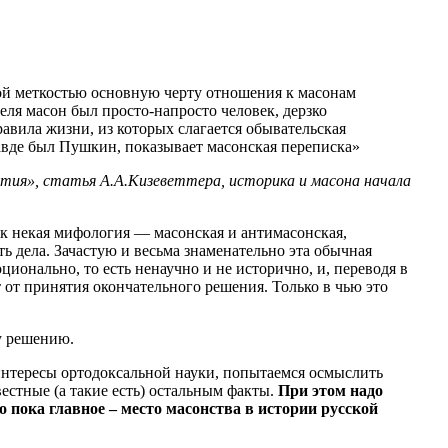
й меткостью основную черту отношения к масонам
еля масон был просто-напросто человек, дерзко
вила жизни, из которых слагается обывательская
авде был Пушкин, показывает масонская переписка»
етия», статья А.А.Кизеветтера, историка и масона начала
к некая мифология — масонская и антимасонская,
ь дела. Зачастую и весьма знаменательно эта обычная
ционально, то есть ненаучно и не исторично, и, переводя в
т от принятия окончательного решения. Только в чью это
у решению.
интересы ортодоксальной науки, попытаемся осмыслить
естные (а такие есть) остальным факты.
При этом надо
но пока главное – место масонства в истории русской