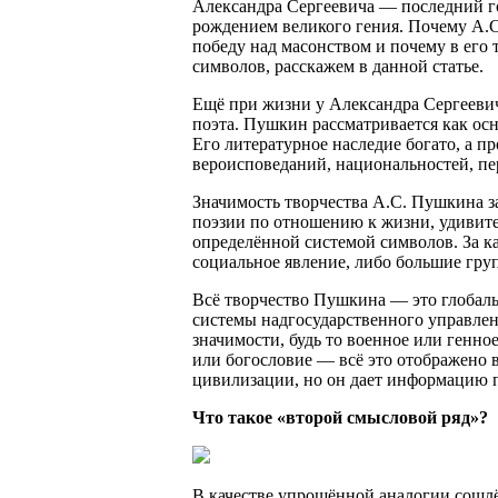
Александра Сергеевича — последний го
рождением великого гения. Почему А.
победу над масонством и почему в его
символов, расскажем в данной статье.
Ещё при жизни у Александра Сергееви
поэта. Пушкин рассматривается как ос
Его литературное наследие богато, а п
вероисповеданий, национальностей, пер
Значимость творчества А.С. Пушкина з
поэзии по отношению к жизни, удивите
определённой системой символов. За к
социальное явление, либо большие гру
Всё творчество Пушкина — это глобаль
системы надгосударственного управлен
значимости, будь то военное или генно
или богословие — всё это отображено 
цивилизации, но он дает информацию п
Что такое «второй смысловой ряд»?
В качестве упрощённой аналогии сошлё