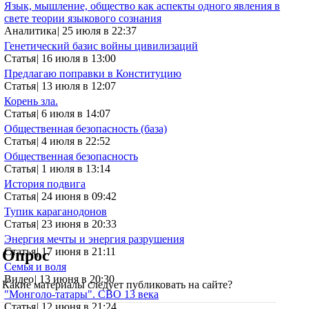
Язык, мышление, общество как аспекты одного явления в
свете теории языкового сознания
Аналитика
|
25 июля в 22:37
Генетический базис войны цивилизаций
Статья
|
16 июля в 13:00
Предлагаю поправки в Конституцию
Статья
|
13 июля в 12:07
Корень зла.
Статья
|
6 июля в 14:07
Общественная безопасность (база)
Статья
|
4 июля в 22:52
Общественная безопасность
Статья
|
1 июля в 13:14
История подвига
Статья
|
24 июня в 09:42
Тупик караганодонов
Статья
|
23 июня в 20:33
Энергия мечты и энергия разрушения
Статья
|
17 июня в 21:11
Опрос
Семья и воля
Видео
|
13 июня в 20:30
Какие материалы следует публиковать на сайте?
"Монголо-татары". СВО 13 века
Статья
|
12 июня в 21:24