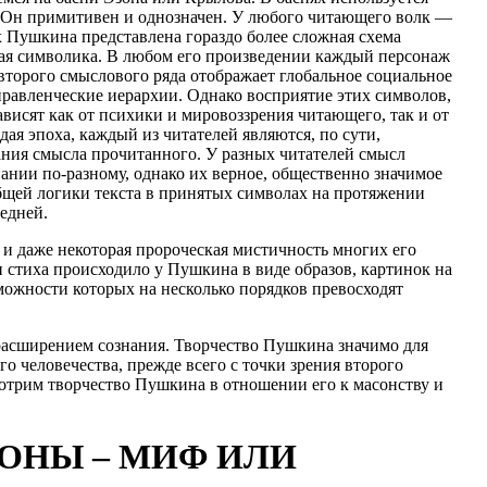
 Он примитивен и однозначен. У любого читающего волк —
ях Пушкина представлена гораздо более сложная схема
я символика. В любом его произведении каждый персонаж
второго смыслового ряда отображает глобальное социальное
правленческие иерархии. Однако восприятие этих символов,
висят как от психики и мировоззрения читающего, так и от
ая эпоха, каждый из читателей являются, по сути,
ния смысла прочитанного. У разных читателей смысл
ании по-разному, однако их верное, общественно значимое
бщей логики текста в принятых символах на протяжении
ледней.
 и даже некоторая пророческая мистичность многих его
стиха происходило у Пушкина в виде образов, картинок на
можности которых на несколько порядков превосходят
расширением сознания. Творчество Пушкина значимо для
го человечества, прежде всего с точки зрения второго
мотрим творчество Пушкина в отношении его к масонству и
ОНЫ – МИФ ИЛИ