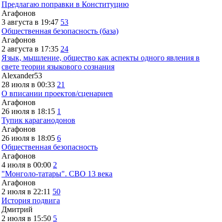
Предлагаю поправки в Конституцию
Агафонов
3 августа в 19:47
53
Общественная безопасность (база)
Агафонов
2 августа в 17:35
24
Язык, мышление, общество как аспекты одного явления в
свете теории языкового сознания
Alexander53
28 июля в 00:33
21
О вписании проектов/сценариев
Агафонов
26 июля в 18:15
1
Тупик караганодонов
Агафонов
26 июля в 18:05
6
Общественная безопасность
Агафонов
4 июля в 00:00
2
"Монголо-татары". СВО 13 века
Агафонов
2 июля в 22:11
50
История подвига
Дмитрий
2 июля в 15:50
5