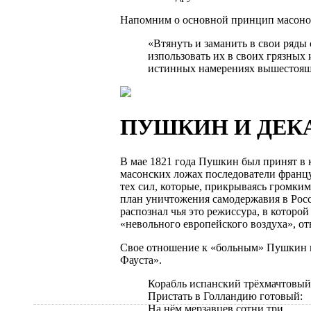
Напомним о основной принцип масоно
«Втянуть и заманить в свои ряд
изпользовать их в своих грязных 
истинных намерениях вышестоящ
ПУШКИН И ДЕК
В мае 1821 года Пушкин был принят в
масонских ложах последователи франц
тех сил, которые, прикрываясь громким
план уничтожения самодержавия в Рос
распознал чья это режиссура, в котор
«невольного европейского воздуха», о
Свое отношение к «больным» Пушкин вы
Фауста».
Корабль испанский трёхмачтовый
Пристать в Голландию готовый:
На нём мерзавцев сотни три,