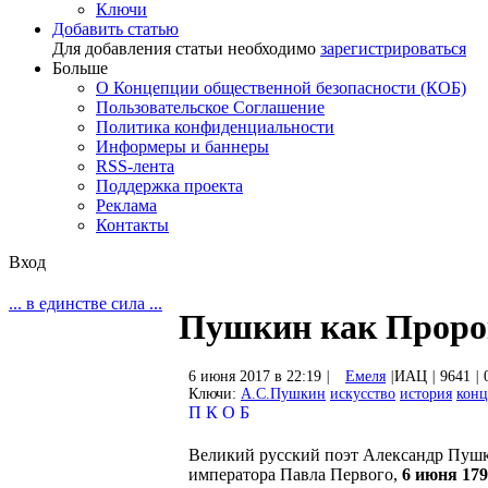
Ключи
Добавить статью
Для добавления статьи необходимо
зарегистрироваться
Больше
О Концепции общественной безопасности (КОБ)
Пользовательское Соглашение
Политика конфиденциальности
Информеры и баннеры
RSS-лента
Поддержка проекта
Реклама
Контакты
Вход
... в единстве сила ...
Пушкин как Проро
6 июня 2017 в 22:19
|
Емеля
|
ИАЦ
|
9641
|
Ключи:
А.С.Пушкин
искусство
история
конц
П
К
О
Б
Великий русский поэт Александр Пушк
императора Павла Первого,
6 июня 179