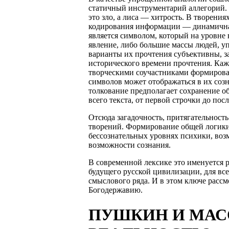
статичный инструментарий аллегорий.
это зло, а лиса — хитрость. В творени
кодирования информации — динамична
является символом, который на уровне 
явление, либо большие массы людей, у
варианты их прочтения субъективны, за
исторического времени прочтения. Кажд
творческими соучастниками формирова
символов может отображаться в их созн
толкование предполагает сохранение о
всего текста, от первой строчки до пос
Отсюда загадочность, притягательность
творений. Формирование общей логики 
бессознательных уровнях психики, воз
возможности сознания.
В современной лексике это именуется 
будущего русской цивилизации, для все
смыслового ряда. И в этом ключе расс
Богодержавию.
ПУШКИН И МАС