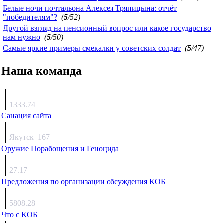
Белые ночи почтальона Алексея Тряпицына: отчёт
"победителям"?
(
5
/52)
Другой взгляд на пенсионный вопрос или какое государство
нам нужно
(
5
/50)
Самые яркие примеры смекалки у советских солдат
(
5
/47)
Наша команда
Агафонов
1333.74
Санация сайта
Каиргали
Якутск
|
167
Оружие Порабощения и Геноцида
Михаил Михайлович
27.17
Предложения по организации обсуждения КОБ
Люкин
5808.28
Что с КОБ