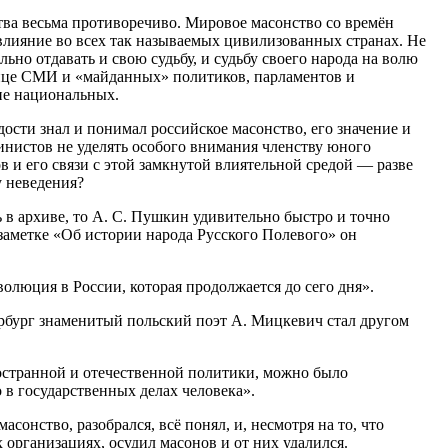
ва весьма противоречиво. Мировое масонство со времён
влияние во всех так называемых цивилизованных странах. Не
льно отдавать и свою судьбу, и судьбу своего народа на волю
ице СМИ и «майданных» политиков, парламентов и
не национальных.
ости знал и понимал российское масонство, его значение и
инистов не уделять особого внимания членству юного
и его связи с этой замкнутой влиятельной средой — разве
у неведения?
 в архиве, то А. С. Пушкин удивительно быстро и точно
 заметке «Об истории народа Русского Полевого» он
олюция в России, которая продолжается до сего дня».
рбург знаменитый польский поэт А. Мицкевич стал другом
остранной и отечественной политики, можно было
 в государственных делах человека».
асонство, разобрался, всё понял, и, несмотря на то, что
х организациях, осудил масонов и от них удалился.