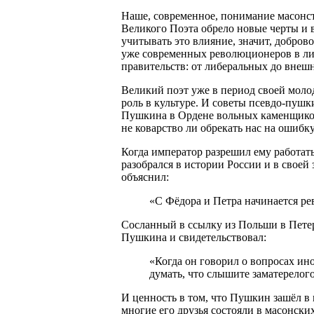
Наше, современное, понимание масонст
Великого Поэта обрело новые черты и 
учитывать это влияние, значит, доброво
уже современных революционеров в л
правительств: от либеральных до внеш
Великий поэт уже в период своей молод
роль в культуре. И советы псевдо-пушк
Пушкина в Ордене вольных каменщиков 
не коварство ли обрекать нас на ошибк
Когда император разрешил ему работать
разобрался в истории России и в своей
объяснил:
«С Фёдора и Петра начинается рев
Сосланный в ссылку из Польши в Пете
Пушкина и свидетельствовал:
«Когда он говорил о вопросах ин
думать, что слышите заматерелого
И ценность в том, что Пушкин зашёл в м
многие его друзья состояли в масонски