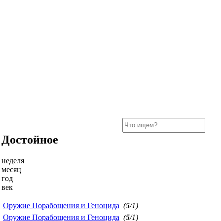
Достойное
неделя
месяц
год
век
Оружие Порабощения и Геноцида
(
5
/1)
Оружие Порабощения и Геноцида
(
5
/1)