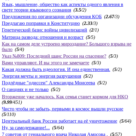
Язык, мышление, общество как аспекты одного явления в
свете теории языкового сознания
(
3.5
/2)
Предложения по организации обсуждения КОБ
(
2.67
/3)
Предлагаю поправки в Конституцию
(
2.33
/3)
Генетический базис войны цивилизаций
(
2
/1)
Матрица развода: отношения и возраст
(
5
/5)
Как на самом деле устроено мироздание? Большого взрыва не
было
(
5
/4)
Указ №809: Последний шанс России на спасение?
(
5
/3)
Вами управляют. И вы этого не замечаете
(
5
/3)
Какая должна быть идеология. И она единственная.
(
5
/2)
Энергия мечты и энергия разрушения
(
5
/2)
Подлёдные "одиссеи" Александра Моисеева
(
5
/2)
О санциях и не только
(
5
/2)
Вторжение уже началось. Как семья станет кормом для НКО
(
9.99
/451)
Чисто чтобы не забыть, первыми в космос вышли русские
(
5
/110)
Центральный банк России работает на её уничтожение
(
5
/64)
Ну, за самодержание!...
(
5
/64)
7 советов от гениального врача Николая Амосова .
(
5
/57)