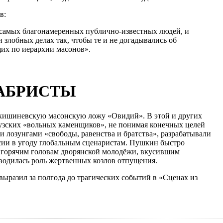
в:
ы самых благонамеренных публично-известных людей, и
и злобных делах так, чтобы те и не догадывались об
их по иерархии масонов».
АБРИСТЫ
 кишиневскую масонскую ложу «Овидий». В этой и других
узских «вольных каменщиков», не понимая конечных целей
и лозунгами «свободы, равенства и братства», разрабатывали
сии в угоду глобальным сценаристам. Пушкин быстро
ой горячим головам дворянской молодёжи, вкусившим
тводилась роль жертвенных козлов отпущения.
разил за полгода до трагических событий в «Сценах из