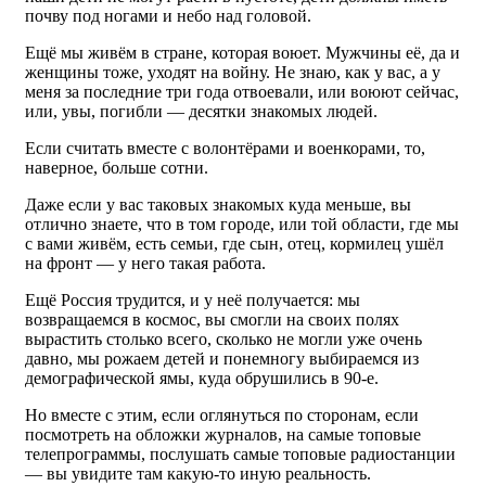
почву под ногами и небо над головой.
Ещё мы живём в стране, которая воюет. Мужчины её, да и
женщины тоже, уходят на войну. Не знаю, как у вас, а у
меня за последние три года отвоевали, или воюют сейчас,
или, увы, погибли — десятки знакомых людей.
Если считать вместе с волонтёрами и военкорами, то,
наверное, больше сотни.
Даже если у вас таковых знакомых куда меньше, вы
отлично знаете, что в том городе, или той области, где мы
с вами живём, есть семьи, где сын, отец, кормилец ушёл
на фронт — у него такая работа.
Ещё Россия трудится, и у неё получается: мы
возвращаемся в космос, вы смогли на своих полях
вырастить столько всего, сколько не могли уже очень
давно, мы рожаем детей и понемногу выбираемся из
демографической ямы, куда обрушились в 90-е.
Но вместе с этим, если оглянуться по сторонам, если
посмотреть на обложки журналов, на самые топовые
телепрограммы, послушать самые топовые радиостанции
— вы увидите там какую-то иную реальность.