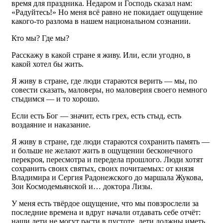
время для праздника. Недаром и Господь сказал нам:
«Радуйтесь!» Но меня всё равно не покидает ощущение
какого-то разлома в нашем национальном сознании.
Кто мы? Где мы?
Расскажу в какой стране я живу. Или, если угодно, в
какой хотел бы жить.
Я живу в стране, где люди стараются верить — мы, по
совести сказать, маловеры, но маловерия своего немного
стыдимся — и то хорошо.
Если есть Бог — значит, есть грех, есть стыд, есть
воздаяние и наказание.
Я живу в стране, где люди стараются сохранить память —
и больше не желают жить в ощущении бесконечного
перекроя, пересмотра и передела прошлого. Люди хотят
сохранить своих святых, своих почитаемых: от князя
Владимира и Сергия Радонежского до маршала Жукова,
Зои Космодемьянской и… доктора Лизы.
У меня есть твёрдое ощущение, что мы повзрослели за
последние времена и вдруг начали отдавать себе отчёт:
наши дети не могут расти в пустоте, дети должны иметь