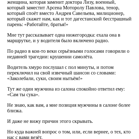
женщина, которая заменит доктора Лизу, военный,
который заместит Арсена Моторолу Павлова, тенор,
который споёт вместо Андрея Савельева, милиционер,
который скажет нам, как и тот дагестанский бесстрашный
парень: «Работайте, братья!»
Мне тут рассказывает одна нижегородка: ехала она в
маршрутке, и у водителя было включено радио.
По радио в кои-то веки серьёзными голосами говорили о
недавней трагедии: крушении самолёта.
Водитель хмуро послушал с пол минуты, и потом
переключил на свой извечный шансон со словами:
«Заколебали, суки, своим нытьём!»
Тут же один мужчина из салона спокойно ответил ему:
«Сам ты сука».
Не знаю, как вам, а мне позиция мужчины в салоне более
близка.
И даже не вижу причин этого скрывать.
Но куда важней вопрос о том, или, если вернее, о тех, кто
нас с вами везёт.