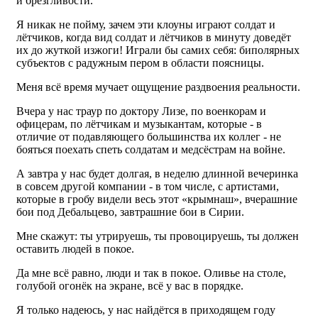
и брезгливости.
Я никак не пойму, зачем эти клоуны играют солдат и
лётчиков, когда вид солдат и лётчиков в минуту доведёт
их до жуткой изжоги! Играли бы самих себя: биполярных
субъектов с радужным пером в области поясницы.
Меня всё время мучает ощущение раздвоения реальности.
Вчера у нас траур по доктору Лизе, по военкорам и
офицерам, по лётчикам и музыкантам, которые - в
отличие от подавляющего большинства их коллег - не
бояться поехать спеть солдатам и медсёстрам на войне.
А завтра у нас будет долгая, в неделю длинной вечеринка
в совсем другой компании - в том числе, с артистами,
которые в гробу видели весь этот «крымнаш», вчерашние
бои под Дебальцево, завтрашние бои в Сирии.
Мне скажут: ты утрируешь, ты провоцируешь, ты должен
оставить людей в покое.
Да мне всё равно, люди и так в покое. Оливье на столе,
голубой огонёк на экране, всё у вас в порядке.
Я только надеюсь, у нас найдётся в приходящем году