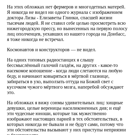
На этих обложках нет фермеров и многодетных матерей.
Я никогда не видел ни одного журнала с изображением
доктора Лизы - Елизаветы Глинки, спасшей жизни
тысячам людей. Я не ставил себе целью просмотреть всю
нижегородскую прессу, но вынесенных на первую полосу
лиц ополченцев, уехавших из нашего города на Донбасс,
я тоже никогда не встречал.
Космонавтов и конструкторов — не видел.
На одних топовых радиостанцих я слышу
бессмыслённый галочий галдёж, на других - какое-то
насекомое копошение - когда люди слетаются на любую
беду, и начинают ковыряться в мёртвой глазнице,
забираться в ухо, выползать оттуда на Божий свет с
кусочком чужого мёртвого мозга, наперебой обсуждают
это.
На обложках я вижу сонмы удивительных лиц: хищные
девушки, целые вереницы насиликоненных див; и ещё
эти чудесные юноши, которые так мужественно
изображают настоящих парней в тех обстоятельствах, в
которых никогда не бывали и не будут сами, потому что
эти обстоятельства вызывают у них приступы неприязни