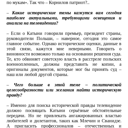
по мукам». Так что – Корнилов патриот?..
–
Какие исторические темы кажутся вам сегодня
наиболее актуальными, требующими освещения и
анализа на телевидении?
– Если о Катыни говорили премьер, президент страны,
руководители Польши, – наверное, сегодня это самое
главное событие. Однако исторические оценки, данные в
этой связи, кажутся мне неверными. Говорить о
виновности возможно только на основании решения суда.
Те, кто обвиняет советскую власть в расстреле польских
военнопленных, должны представить не копии, а
оригиналы документов, которые мог бы принять суд –
наш или любой другой страны.
–
Чего больше в этой теме – политической
целесообразности или желания найти историческую
правду?
– Именно для поиска исторической правды телевидение
должно посвящать Катыни серьёзные обстоятельные
передачи. Но не привлекать ангажированных властью
любителей и дилетантов, таких как Млечин и Сванидзе.
А пригласить профессионалов – отечественных и