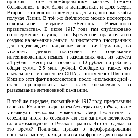
приехал в этом «пломбированном вагоне». Помимо
большевиков в нём были и меньшевики, и даже эсеры.
Второе – это вопрос о немецких деньгах, которые якобы
получал Ленин. В той же библиотеке можно посмотреть
официальное издание «Вестник Временного
правительства». В июне 1917 года там опубликовано
опровержение слухов, что Временное правительство
создано на немецкие деньги. Министерство иностранных
дел подтверждает получение денег от Германии, но
уточняет: деньги поступают на содержание
интернированных немцев, гражданских лиц, из расчёта
24 рубля в месяц на взрослого и 12 рублей на ребёнка,
общая сумма 2,5 млн. рублей. Сообщается также, что
сначала деньги шли через США, а потом через Швецию.
Именно этот факт впоследствии, после «июльских дней»,
стали преподносить как плату большевикам за
развязывание антивоенной кампании.
В этой же передаче, посвящённой 1917 году, представили
генерала Корнилова «рыцарем без страха и упрёка», но не
упомянули несколько моментов. Лавр Георгиевич с
середины июля по середину августа занимал должность
главнокомандующего Русской армией. Что он сделал за
это время? Подписал приказ о переформировании
воинских частей, находившихся на фронте для создания