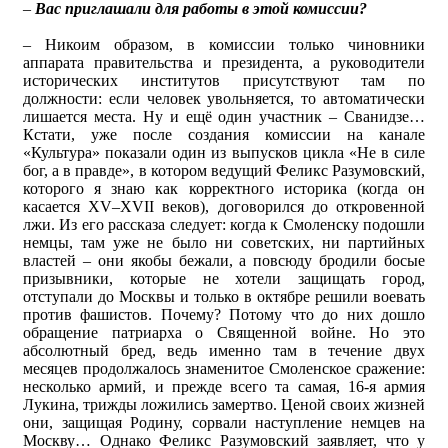
–
Вас приглашали для работы в этой комиссии?
– Никоим образом, в комиссии только чиновники
аппарата правительства и президента, а руководители
исторических институтов присутствуют там по
должности: если человек увольняется, то автоматически
лишается места. Ну и ещё один участник – Сванидзе…
Кстати, уже после создания комиссии на канале
«Культура» показали один из выпусков цикла «Не в силе
бог, а в правде», в котором ведущий Феликс Разумовский,
которого я знаю как корректного историка (когда он
касается XV–XVII веков), договорился до откровенной
лжи. Из его рассказа следует: когда к Смоленску подошли
немцы, там уже не было ни советских, ни партийных
властей – они якобы бежали, а повсюду бродили босые
призывники, которые не хотели защищать город,
отступали до Москвы и только в октябре решили воевать
против фашистов. Почему? Потому что до них дошло
обращение патриарха о Священной войне. Но это
абсолютный бред, ведь именно там в течение двух
месяцев продолжалось знаменитое Смоленское сражение:
несколько армий, и прежде всего та самая, 16-я армия
Лукина, трижды ложились замертво. Ценой своих жизней
они, защищая Родину, сорвали наступление немцев на
Москву… Однако Феликс Разумовский заявляет, что у