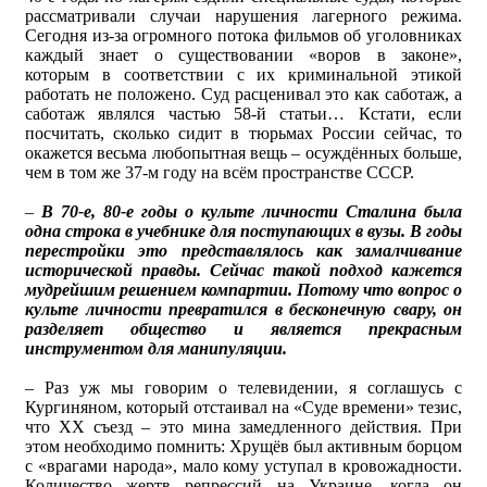
рассматривали случаи нарушения лагерного режима.
Сегодня из-за огромного потока фильмов об уголовниках
каждый знает о существовании «воров в законе»,
которым в соответствии с их криминальной этикой
работать не положено. Суд расценивал это как саботаж, а
саботаж являлся частью 58-й статьи… Кстати, если
посчитать, сколько сидит в тюрьмах России сейчас, то
окажется весьма любопытная вещь – осуждённых больше,
чем в том же 37-м году на всём пространстве СССР.
–
В 70-е, 80-е годы о культе личности Сталина была
одна строка в учебнике для поступающих в вузы. В годы
перестройки это представлялось как замалчивание
исторической правды. Сейчас такой подход кажется
мудрейшим решением компартии. Потому что вопрос о
культе личности превратился в бесконечную свару, он
разделяет общество и является прекрасным
инструментом для манипуляции.
– Раз уж мы говорим о телевидении, я соглашусь с
Кургиняном, который отстаивал на «Суде времени» тезис,
что ХХ съезд – это мина замедленного действия. При
этом необходимо помнить: Хрущёв был активным борцом
с «врагами народа», мало кому уступал в кровожадности.
Количество жертв репрессий на Украине, когда он