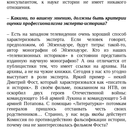
консультантом, к науке истории не имеет никакого
отношения.
–
Какими, по вашему мнению, должны быть критерии
оценки профессионализма эксперта-историка?
– Есть на западном телевидении очень хороший способ
характеризовать эксперта. Если человек говорит,
предположим, об Эйзенхауэре, будут титры: такой-то,
автор монографии об Эйзенхауэре. Кто из наших
«телевизионных историков» в состоянии представить
изданную научную монографию? А она отличается от
публицистики тем, что имеет ссылки на архивы. На
архивы, а не на чужие книжки. Сегодня у нас кто угодно
выступает в роли эксперта. Яркий пример – некий
Дмитрий Фост, который характеризовался как «писатель
и историк». В своём фильме, показанном на НТВ, он
оскорбил двух героев Отечественной войны:
командующего 16-й армией Лукина и командующего 5-й
армией Потапова. С помощью «Литературки» потомкам
генералов пришлось отстаивать честь своих
родственников… Странно, у нас ведь якобы действует
Комиссия по противодействию фальсификации истории,
почему она не заинтересовалась фильмом Фоста?