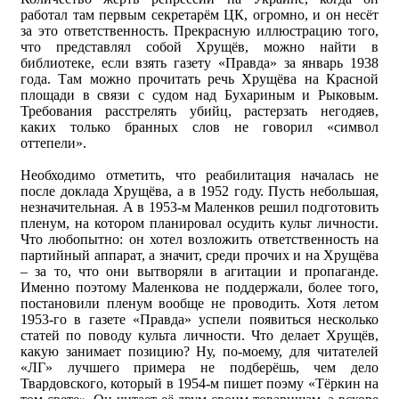
работал там первым секретарём ЦК, огромно, и он несёт
за это ответственность. Прекрасную иллюстрацию того,
что представлял собой Хрущёв, можно найти в
библиотеке, если взять газету «Правда» за январь 1938
года. Там можно прочитать речь Хрущёва на Красной
площади в связи с судом над Бухариным и Рыковым.
Требования расстрелять убийц, растерзать негодяев,
каких только бранных слов не говорил «символ
оттепели».
Необходимо отметить, что реабилитация началась не
после доклада Хрущёва, а в 1952 году. Пусть небольшая,
незначительная. А в 1953-м Маленков решил подготовить
пленум, на котором планировал осудить культ личности.
Что любопытно: он хотел возложить ответственность на
партийный аппарат, а значит, среди прочих и на Хрущёва
– за то, что они вытворяли в агитации и пропаганде.
Именно поэтому Маленкова не поддержали, более того,
постановили пленум вообще не проводить. Хотя летом
1953-го в газете «Правда» успели появиться несколько
статей по поводу культа личности. Что делает Хрущёв,
какую занимает позицию? Ну, по-моему, для читателей
«ЛГ» лучшего примера не подберёшь, чем дело
Твардовского, который в 1954-м пишет поэму «Тёркин на