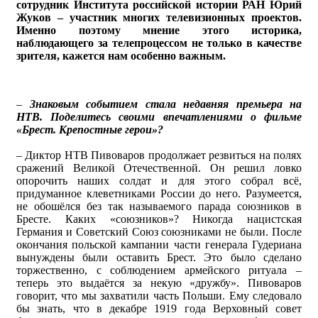
сотрудник Института российской истории РАН Юрий
Жуков – участник многих телевизионных проектов.
Именно поэтому мнение этого историка,
наблюдающего за телепроцессом не только в качестве
зрителя, кажется нам особенно важным.
–
Знаковым событием стала недавняя премьера на
НТВ. Поделитесь своими впечатлениями о фильме
«Брест. Крепостные герои»?
– Диктор НТВ Пивоваров продолжает резвиться на полях
сражений Великой Отечественной. Он решил ловко
опорочить наших солдат и для этого собрал всё,
придуманное клеветниками России до него. Разумеется,
не обошёлся без так называемого парада союзников в
Бресте. Каких «союзников»? Никогда нацистская
Германия и Советский Союз союзниками не были. После
окончания польской кампании части генерала Гудериана
вынуждены были оставить Брест. Это было сделано
торжественно, с соблюдением армейского ритуала –
теперь это выдаётся за некую «дружбу». Пивоваров
говорит, что мы захватили часть Польши. Ему следовало
бы знать, что в декабре 1919 года Верховный совет