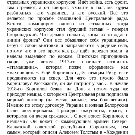
отдельных украинских корпусов. Идёт война, есть фронт,
там стреляют, а он говорит: уходите в тыл, мы будем
разбираться, кто украинец, а кто русский. Всё это
делается по просьбе самозваной Центральной рады.
Кстати, командиром одного из созданных тогда
украинских корпусов стал будущий гетман – генерал
Скоропадский. Что делают солдаты, когда их отводят с
линии фронта? Они все объявляют себя украинцами,
берут с собой винтовки и направляются в родные сёла,
потому что в это время как раз идёт передел земли, а
наделы выделяют по едокам. Винтовки пригодились
скоро, уже летом 1917-го начинает возникать
«атаманщина», которая позже оформилась как
«махновщина». Ещё Корнилов сдаёт немцам Ригу, и те
продвигаются на север. Для чего это нужно было
Корнилову? Расскажите, он же патриот у вас… В начале
1918-го Корнилов бежит на Дон, а потом туда же
приходят немцы, с которыми Центральная рада подписала
мирный договор (на месяц раньше, чем большевики).
Именно по этому договору Украина и южная Белоруссия
были оккупированы. Приходят оккупанты, враги, с
которыми он вчера сражался… С кем воюет Корнилов, с
немцами? Он воюет с командующим армией Северо-
Кавказской советской республики Сорокиным, тем
самым, который описан Алексеем Толстым в «Хождении