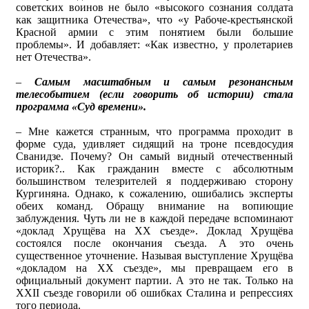
советских воинов не было «высокого сознания солдата
как защитника Отечества», что «у Рабоче-крестьянской
Красной армии с этим понятием были большие
проблемы». И добавляет: «Как известно, у пролетариев
нет Отечества».
–
Самым масштабным и самым резонансным
телесобытием (если говорить об истории) стала
программа «Суд времени».
– Мне кажется странным, что программа проходит в
форме суда, удивляет сидящий на троне псевдосудия
Сванидзе. Почему? Он самый видный отечественный
историк?.. Как гражданин вместе с абсолютным
большинством телезрителей я поддерживаю сторону
Кургиняна. Однако, к сожалению, ошибались эксперты
обеих команд. Обращу внимание на вопиющие
заблуждения. Чуть ли не в каждой передаче вспоминают
«доклад Хрущёва на ХХ съезде». Доклад Хрущёва
состоялся после окончания съезда. А это очень
существенное уточнение. Называя выступление Хрущёва
«докладом на ХХ съезде», мы превращаем его в
официальный документ партии. А это не так. Только на
ХХII съезде говорили об ошибках Сталина и репрессиях
того периода.