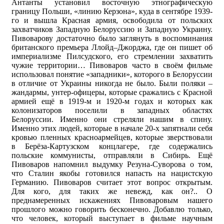
Антанты установил восточную этнографическую
границу Польши, «линию Керзона», куда в сентябре 1939-
го и вышла Красная армия, освободила от польских
захватчиков Западную Белоруссию и Западную Украину.
Пивоварову достаточно было заглянуть в воспоминания
британского премьера Ллойд–Джорджа, где он пишет об
империализме Пилсудского, его стремлении захватить
чужие территории… Пивоваров часто в своём фильме
использовал понятие «западники», которого в Белоруссии
в отличие от Украины никогда не было. Были поляки –
жандармы, унтер-офицеры, которые сражались с Красной
армией ещё в 1919-м и 1920-м годах и которых как
колонизаторов поселили в западных областях
Белоруссии. Именно они стреляли нашим в спину.
Именно этих людей, которые в начале 20-х запятнали себя
кровью пленных красноармейцев, которые зверствовали
в Берёза-Картузском концлагере, где содержались
польские коммунисты, отправляли в Сибирь. Ещё
Пивоваров напомнил выдумку Резуна-Суворова о том,
что Сталин якобы готовился напасть на нацистскую
Германию. Пивоваров считает этот вопрос открытым.
Для кого, для таких же невежд, как он?.. О
преднамеренных искажениях Пивоваровым нашего
прошлого можно говорить бесконечно. Добавлю только,
что человек, который выступает в фильме научным