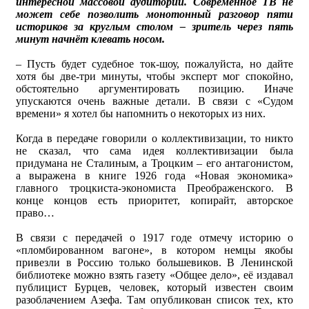
интересной массовой аудитории. Современное ТВ не
может себе позволить монотонный разговор пяти
историков за круглым столом – зритель через пять
минут начнёт клевать носом.
– Пусть будет судебное ток-шоу, пожалуйста, но дайте
хотя бы две-три минуты, чтобы эксперт мог спокойно,
обстоятельно аргументировать позицию. Иначе
упускаются очень важные детали. В связи с «Судом
времени» я хотел бы напомнить о некоторых из них.
Когда в передаче говорили о коллективизации, то никто
не сказал, что сама идея коллективизации была
придумана не Сталиным, а Троцким – его антагонистом,
а выражена в книге 1926 года «Новая экономика»
главного троцкиста-экономиста Преображенского. В
конце концов есть приоритет, копирайт, авторское
право…
В связи с передачей о 1917 годе отмечу историю о
«пломбированном вагоне», в котором немцы якобы
привезли в Россию только большевиков. В Ленинской
библиотеке можно взять газету «Общее дело», её издавал
публицист Бурцев, человек, который известен своим
разоблачением Азефа. Там опубликован список тех, кто