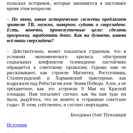
польских историков, которые занимаются в настоящее
время этим вопросом.
–
По тому, какие исторические сюжеты предлагает
зрителю ТВ, можно, наверное, судить о сверхзадаче.
Есть, конечно, промежуточные цели: сделать
программу, заработать денег. Как вы думаете, какова
всё-таки сверхзадача?
– Действительно, может показаться странным, что в
условиях экономического кризиса, обострения
социальных конфликтов телевидение настойчиво
обращается к советскому прошлому. Однако нам не
рассказывают, как строили Магнитку, Ростсельмаш,
Сталинградский и Харьковский тракторные, как
водружали над Рейхстагом алое Знамя Победы. Алое, а не
трёхцветное, как это устроили 9 Мая на Красной
площади. Нам посылают сигнал: как бы вам худо ни
было, радуйтесь, что не живёте в «страшные советские
годы». В этом, собственно, и состоит сверхзадача.
Беседовал Олег Пунхавцев
Источник