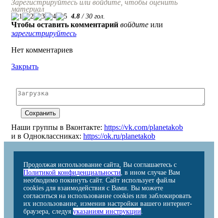
Зарегистрируйтесь или войдите, чтобы оценить
материал
4.8
/
30
гол.
Чтобы оставить комментарий
войдите
или
зарегистрируйтесь
Нет комментариев
Закрыть
Наши группы в Вконтакте:
https://vk.com/planetakob
и в Одноклассниках:
https://ok.ru/planetakob
Продолжая использование сайта, Вы соглашаетесь с
Политикой конфиденциальности
, в ином случае Вам
необходимо покинуть сайт. Сайт использует файлы
cookies для взаимодействия с Вами. Вы можете
согласиться на использование cookies или заблокировать
их использование, изменив настройки вашего интернет-
браузера, следуя
указаниям инструкции
.