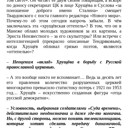
том свете». Он читает её двум своим товарищам, а вскоре
по доносу секретариат ЦК в лице Хрущёва и Суслова «за
поношение доброго имени Сталина» смещает
Твардовского с поста главного редактора «Нового мира».
Почему-то об этом сегодня напрочь забыли. В чём
заключалась эта «хрущёвская оттепель»? В том, что он в
Манеже облаял молодых художников за их картины, а
Эрнста Неизвестного – за его скульптуры? Или встречи с
интеллигенцией (прекрасно описанные Тендряковым),
когда Хрущёв обливал грязью поэтов, являются
«оттепелью»?
–
Неоценим «вклад» Хрущёва в борьбу с Русской
православной церковью.
– А это вообще никто не вспоминает… Ведь за десять лет
его правления количество разрушенных церквей
многократно превысило статистику потерь с 1921 по 1953
год… Хрущёв – искусственно созданная фигура «отца
русской демократии».
–
Условность, выбранная создателями «Суда времени»,
действительно неоднозначна и даже где-то комична.
Но, с другой стороны, можно понять телевизионщиков,
которые хотят сделать передачу динамичной,