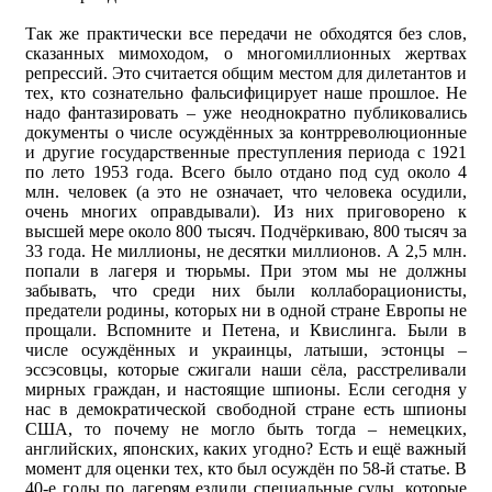
Так же практически все передачи не обходятся без слов,
сказанных мимоходом, о многомиллионных жертвах
репрессий. Это считается общим местом для дилетантов и
тех, кто сознательно фальсифицирует наше прошлое. Не
надо фантазировать – уже неоднократно публиковались
документы о числе осуждённых за контрреволюционные
и другие государственные преступления периода с 1921
по лето 1953 года. Всего было отдано под суд около 4
млн. человек (а это не означает, что человека осудили,
очень многих оправдывали). Из них приговорено к
высшей мере около 800 тысяч. Подчёркиваю, 800 тысяч за
33 года. Не миллионы, не десятки миллионов. А 2,5 млн.
попали в лагеря и тюрьмы. При этом мы не должны
забывать, что среди них были коллаборационисты,
предатели родины, которых ни в одной стране Европы не
прощали. Вспомните и Петена, и Квислинга. Были в
числе осуждённых и украинцы, латыши, эстонцы –
эссэсовцы, которые сжигали наши сёла, расстреливали
мирных граждан, и настоящие шпионы. Если сегодня у
нас в демократической свободной стране есть шпионы
США, то почему не могло быть тогда – немецких,
английских, японских, каких угодно? Есть и ещё важный
момент для оценки тех, кто был осуждён по 58-й статье. В
40-е годы по лагерям ездили специальные суды, которые