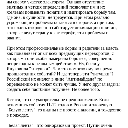
им сверху участке электората. Однако отсутствие
внятных и четких определений позволяет им и их
хозяевам подменять понятия и имитировать борьбу там,
где она, в сущности, не требуется. При этом реально
угрожающие проблемы остаются в стороне, а при том,
что власть откровенно саботирует ликвидацию причин,
которые ведут страну к катастрофе, эти проблемы и
рванут.
При этом профессиональные борцы и радетели за власть,
как показывает опыт всех предыдущих переворотов, с
которыми они якобы намерены бороться, совершенно
непригодны к реальным действиям. Ну, были у
Януковича "титушки". Чем это помогло ему во время
прошлогодних событий? И где теперь эти "титушки"?
Российский их аналог в лице "Антимайдана" по
определению не может быть лучше. У него другая задача:
создать себе пастбище потучнее. Не более того.
Кстати, это не умозрительное предположение. Если
вспомнить события 11-12 годов в России и зловещую
"Белую ленту", то видны не просто аналогии, а тождество
в подходах.
"Белая лента" - это одноразовый проект. Путин очень