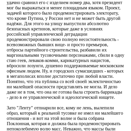
удачно сравнил его с изделием номер два, хотя президент
мог бы выражаться и менее площадным языком. Проект,
задачей которого было продемонстрировать электорату,
что кроме Путина, у России нет и не может быть другой
надёжи. Для этого на улицу выпустили абсолютно
безопасных кретинов, которые даже в условиях
российской управленческой деградации
продемонстрировали свою полную несостоятельность -
всевозможных бывших вице- и просто премьеров,
отбросы партийного строительства, разбавили их
маргинальными тусовочными персонажами, сбили в одну
стаю геев, леваков-комми, карикатурных нацистов,
вбросили лозунги, душевно поддерживаемые московским
офисным людом. Ну, и городских сумасшедших - которых
в мегаполисах вполне достаточно при любой власти.
Понятно, что эта публика со всей своей эклектичностью
ни малейшей опасности представлять не могла. И дело
даже не в том, что она не готова была строить баррикады
- дело в ее управленческой и идеологической нищете.
Зато "Ленту" отпиарили все, кому не лень, вылепили
образ, который к реальной тусовке не имел ни малейшего
отношения - и вот на этой волне и была собрана
Поклонная, которая и должна была продемонстрировать
непоколебимую волю масс. Неважно, что массы были