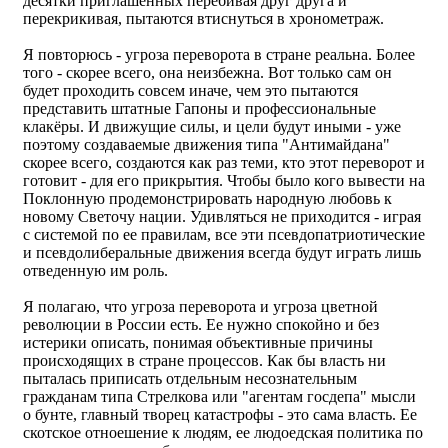
десятки приглашенных перебивая друг друга и
перекрикивая, пытаются втиснуться в хронометраж.
Я повторюсь - угроза переворота в стране реальна. Более
того - скорее всего, она неизбежна. Вот только сам он
будет проходить совсем иначе, чем это пытаются
представить штатные Гапоны и профессиональные
клакёры. И движущие силы, и цели будут иными - уже
поэтому создаваемые движения типа "Антимайдана"
скорее всего, создаются как раз теми, кто этот переворот и
готовит - для его прикрытия. Чтобы было кого вывести на
Поклонную продемонстрировать народную любовь к
новому Светочу нации. Удивляться не приходится - играя
с системой по ее правилам, все эти псевдопатриотические
и псевдолиберальные движения всегда будут играть лишь
отведенную им роль.
Я полагаю, что угроза переворота и угроза цветной
революции в России есть. Ее нужно спокойно и без
истерики описать, понимая объективные причины
происходящих в стране процессов. Как бы власть ни
пыталась приписать отдельным несознательным
гражданам типа Стрелкова или "агентам госдепа" мысли
о бунте, главный творец катастрофы - это сама власть. Ее
скотское отноешение к людям, ее людоедская политика по