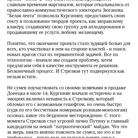
славным временам маргиналов, которые откалывались от
православно-коммунистического электората Зюганова.
"Белая лента" позволила Кургиняну предоставить свою
секту в пользование творцов проекта, как заправскому
клакёру, создавшему свою группу для аплодирования и
продававшему ее услуги любому желающему.
Понятно, что окончание проекта стало зудящей болью для
всех, кто участвовал в нем на стороне властей - и поиск
новых врагов стал их перманентной задачей. Все по
технологии - вначале мы создаем проблему, затем
предлагаем себя в качестве инструмента ее решения.
Бесконечный процесс. И Стрелков тут подвернулся как
нельзя кстати.
Не сумев поучаствовать со своими хозяевами в продаже
Донецка в июле 14, Кургинян вначале истерично и на
эмоциях включил ненависть к Стрелкову, который
обломал его с возможным гешефтом, но очень быстро
(судя по его бессчетным номерным роликам-монологам)
осознал, какое это бездонное месторождение. С этого
момента Стрелков стал угрозой лично Путину и главный
кандидатом на некий "патриотический" майдан. Что это
за зверь, никто внятно пояснить не сумел, но это и не
требовалось - никто ведь не пытался понять смысл,