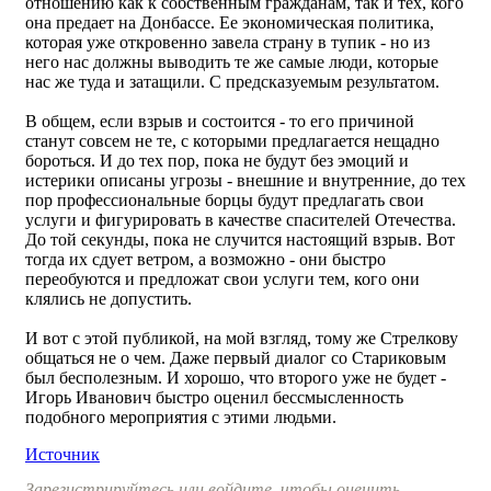
отношению как к собственным гражданам, так и тех, кого
она предает на Донбассе. Ее экономическая политика,
которая уже откровенно завела страну в тупик - но из
него нас должны выводить те же самые люди, которые
нас же туда и затащили. С предсказуемым результатом.
В общем, если взрыв и состоится - то его причиной
станут совсем не те, с которыми предлагается нещадно
бороться. И до тех пор, пока не будут без эмоций и
истерики описаны угрозы - внешние и внутренние, до тех
пор профессиональные борцы будут предлагать свои
услуги и фигурировать в качестве спасителей Отечества.
До той секунды, пока не случится настоящий взрыв. Вот
тогда их сдует ветром, а возможно - они быстро
переобуются и предложат свои услуги тем, кого они
клялись не допустить.
И вот с этой публикой, на мой взгляд, тому же Стрелкову
общаться не о чем. Даже первый диалог со Стариковым
был бесполезным. И хорошо, что второго уже не будет -
Игорь Иванович быстро оценил бессмысленность
подобного мероприятия с этими людьми.
Источник
Зарегистрируйтесь или войдите, чтобы оценить