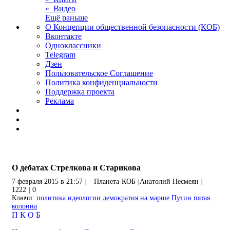
» Видео
Ещё раньше
О Концепции общественной безопасности (КОБ)
Вконтакте
Одноклассники
Telegram
Дзен
Пользовательское Соглашение
Политика конфиденциальности
Поддержка проекта
Реклама
О дебатах Стрелкова и Старикова
7 февраля 2015 в 21:57
|
Планета-КОБ
|
Анатолий Несмеян
|
1222
|
0
Ключи:
политика
идеологии
демократия на марше
Путин
пятая
колонна
П
К
О
Б