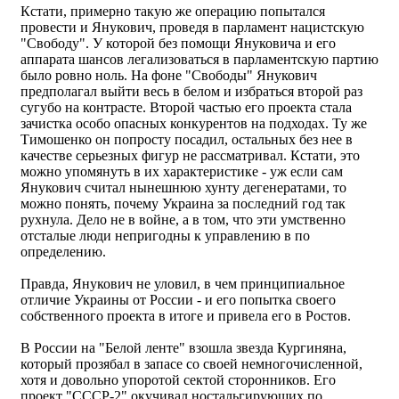
Кстати, примерно такую же операцию попытался
провести и Янукович, проведя в парламент нацистскую
"Свободу". У которой без помощи Януковича и его
аппарата шансов легализоваться в парламентскую партию
было ровно ноль. На фоне "Свободы" Янукович
предполагал выйти весь в белом и избраться второй раз
сугубо на контрасте. Второй частью его проекта стала
зачистка особо опасных конкурентов на подходах. Ту же
Тимошенко он попросту посадил, остальных без нее в
качестве серьезных фигур не рассматривал. Кстати, это
можно упомянуть в их характеристике - уж если сам
Янукович считал нынешнюю хунту дегенератами, то
можно понять, почему Украина за последний год так
рухнула. Дело не в войне, а в том, что эти умственно
отсталые люди непригодны к управлению в по
определению.
Правда, Янукович не уловил, в чем принципиальное
отличие Украины от России - и его попытка своего
собственного проекта в итоге и привела его в Ростов.
В России на "Белой ленте" взошла звезда Кургиняна,
который прозябал в запасе со своей немногочисленной,
хотя и довольно упоротой сектой сторонников. Его
проект "СССР-2" окучивал ностальгирующих по