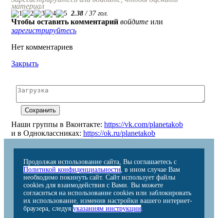
материал
2.38
/
37
гол.
Чтобы оставить комментарий
войдите
или
зарегистрируйтесь
Нет комментариев
Закрыть
Наши группы в Вконтакте:
https://vk.com/planetakob
и в Одноклассниках:
https://ok.ru/planetakob
Продолжая использование сайта, Вы соглашаетесь с
Политикой конфиденциальности
, в ином случае Вам
необходимо покинуть сайт. Сайт использует файлы
cookies для взаимодействия с Вами. Вы можете
согласиться на использование cookies или заблокировать
их использование, изменив настройки вашего интернет-
браузера, следуя
указаниям инструкции
.