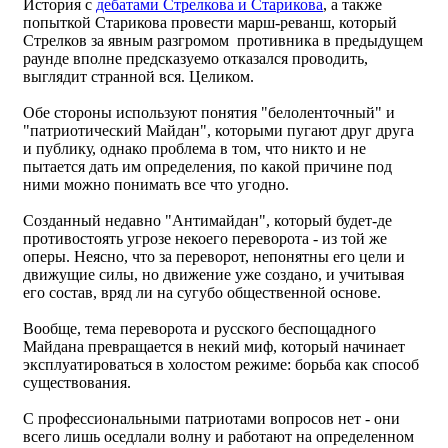
История с
дебатами Стрелкова и Старикова
, а также
попыткой Старикова провести марш-реванш, который
Стрелков за явным разгромом противника в предыдущем
раунде вполне предсказуемо отказался проводить,
выглядит странной вся. Целиком.
Обе стороны используют понятия "белоленточный" и
"патриотический Майдан", которыми пугают друг друга
и публику, однако проблема в том, что никто и не
пытается дать им определения, по какой причине под
ними можно понимать все что угодно.
Созданный недавно "Антимайдан", который будет-де
противостоять угрозе некоего переворота - из той же
оперы. Неясно, что за переворот, непонятны его цели и
движущие силы, но движение уже создано, и учитывая
его состав, вряд ли на сугубо общественной основе.
Вообще, тема переворота и русского беспощадного
Майдана превращается в некий миф, который начинает
эксплуатироваться в холостом режиме: борьба как способ
существования.
С профессиональными патриотами вопросов нет - они
всего лишь оседлали волну и работают на определенном