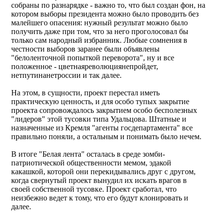
собраны по разнарядке - важно то, что был создан фон, на
котором выборы президента можно было проводить без
малейшего опасения: нужный результат можно было
получить даже при том, что за него проголосовал бы
только сам народный избранник. Любые сомнения в
честности выборов заранее были объявлены
"белоленточной попыткой переворота", ну и все
положенное - цветнаяреволюциянепройдет,
нетпутинанетроссии и так далее.
На этом, в сущности, проект перестал иметь
практическую ценность, и для особо тупых закрытие
проекта сопровождалось закрытием особо бесполезных
"лидеров" этой тусовки типа Удальцова. Штатные и
назначенные из Кремля "агенты госдепартамента" все
правильно поняли, а остальным и понимать было нечем.
В итоге "Белая лента" осталась в среде зомби-
патриотической общественности мемом, эдакой
какашкой, которой они перекидывались друг с другом,
когда свернутый проект вынудил их искать врагов в
своей собственной тусовке. Проект сработал, что
неизбежно ведет к тому, что его будут клонировать и
далее.