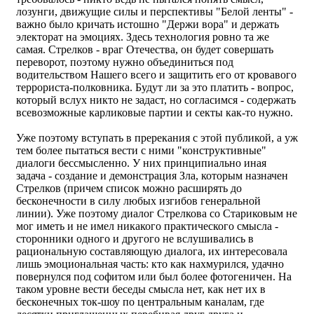
лозунги, движущие силы и перспективы "Белой ленты" -
важно было кричать истошно "Держи вора" и держать
электорат на эмоциях. Здесь технология ровно та же
самая. Стрелков - враг Отечества, он будет совершать
переворот, поэтому нужно объединиться под
водительством Нашего всего и защитить его от кровавого
террориста-полковника. Будут ли за это платить - вопрос,
который вслух никто не задаст, но согласимся - содержать
всевозможные карликовые партии и секты как-то нужно.
Уже поэтому вступать в пререкания с этой публикой, а уж
тем более пытаться вести с ними "конструктивные"
диалоги бессмысленно. У них принципиально иная
задача - создание и демонстрация Зла, которым назначен
Стрелков (причем список можно расширять до
бесконечности в силу любых изгибов генеральной
линии). Уже поэтому диалог Стрелкова со Стариковым не
мог иметь и не имел никакого практического смысла -
сторонники одного и другого не вслушивались в
рациональную составляющую диалога, их интересовала
лишь эмоциональная часть: кто как нахмурился, удачно
повернулся под софитом или был более фотогеничен. На
таком уровне вести беседы смысла нет, как нет их в
бесконечных ток-шоу по центральным каналам, где