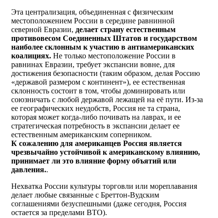
Эта централизация, объединенная с физическим
местоположением России в середине равнинной
северной Евразии,
делает страну естественным
противовесом Соединенных Штатов и государством
наиболее склонным к участию в антиамериканских
коалициях.
Не только местоположение России в
равнинах Евразии, требует экспансии вовне, для
достижения безопасности (таким образом, делая Россию
«державой размером с континент»), ее естественная
склонность состоит в том, чтобы доминировать или
союзничать с любой державой лежащей на её пути. Из-за
ее географических неудобств, Россия не та страна,
которая может когда-либо почивать на лаврах, и ее
стратегическая потребность в экспансии делает ее
естественным американским соперником.
К сожалению для американцев Россия является
чрезвычайно устойчивой к американскому влиянию,
принимает ли это влияние форму объятий или
давления.
.
Нехватка России культуры торговли или мореплавания
делает любые связанные с Бреттон-Вудским
соглашениями безуспешными (даже сегодня, Россия
остается за пределами ВТО).