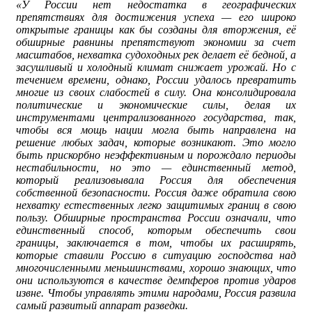
«У России нет недостатка в географических
препятствиях для достижения успеха — его широко
открытые границы как бы созданы для вторжения, её
обширные равнины препятствуют экономии за счет
масштабов, нехватка судоходных рек делает её бедной, а
засушливый и холодный климат снижает урожай. Но с
течением времени, однако, России удалось превратить
многие из своих слабостей в силу. Она консолидировала
политические и экономические силы, делая их
инструментами централизованного государства, так,
чтобы вся мощь нации могла быть направлена на
решение любых задач, которые возникают. Это могло
быть прискорбно неэффективным и порождало периоды
нестабильности, но это — единственный метод,
который реализовывала Россия для обеспечения
собственной безопасности. Россия даже обратила свою
нехватку естественных легко защитимых границ в свою
пользу. Обширные пространства России означали, что
единственный способ, которым обеспечить свои
границы, заключается в том, чтобы их расширять,
которые ставили Россию в ситуацию господства над
многочисленными меньшинствами, хорошо знающих, что
они используются в качестве демпферов против ударов
извне. Чтобы управлять этими народами, Россия развила
самый развитый аппарат разведки.