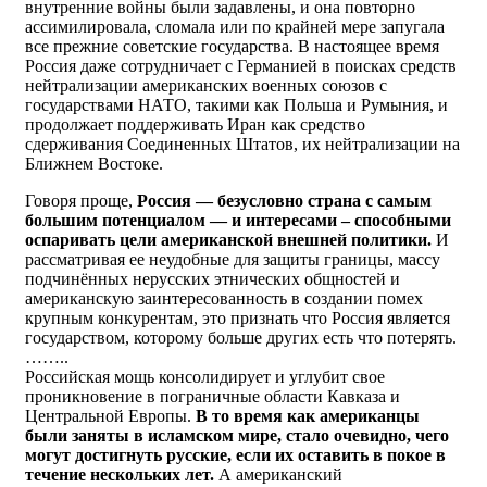
внутренние войны были задавлены, и она повторно
ассимилировала, сломала или по крайней мере запугала
все прежние советские государства. В настоящее время
Россия даже сотрудничает с Германией в поисках средств
нейтрализации американских военных союзов с
государствами НАТО, такими как Польша и Румыния, и
продолжает поддерживать Иран как средство
сдерживания Соединенных Штатов, их нейтрализации на
Ближнем Востоке.
Говоря проще,
Россия — безусловно страна с самым
большим потенциалом — и интересами – способными
оспаривать цели американской внешней политики.
И
рассматривая ее неудобные для защиты границы, массу
подчинённых нерусских этнических общностей и
американскую заинтересованность в создании помех
крупным конкурентам, это признать что Россия является
государством, которому больше других есть что потерять.
……..
Российская мощь консолидирует и углубит свое
проникновение в пограничные области Кавказа и
Центральной Европы.
В то время как американцы
были заняты в исламском мире, стало очевидно, чего
могут достигнуть русские, если их оставить в покое в
течение нескольких лет.
А американский