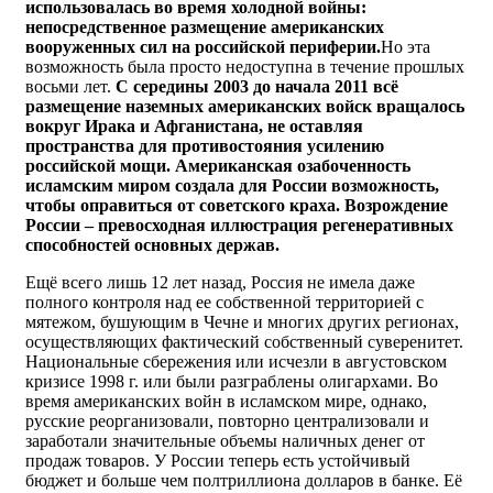
использовалась во время холодной войны:
непосредственное размещение американских
вооруженных сил на российской периферии.
Но эта
возможность была просто недоступна в течение прошлых
восьми лет.
С середины 2003 до начала 2011 всё
размещение наземных американских войск вращалось
вокруг Ирака и Афганистана, не оставляя
пространства для противостояния усилению
российской мощи. Американская озабоченность
исламским миром создала для России возможность,
чтобы оправиться от советского краха. Возрождение
России – превосходная иллюстрация регенеративных
способностей основных держав.
Ещё всего лишь 12 лет назад, Россия не имела даже
полного контроля над ее собственной территорией с
мятежом, бушующим в Чечне и многих других регионах,
осуществляющих фактический собственный суверенитет.
Национальные сбережения или исчезли в августовском
кризисе 1998 г. или были разграблены олигархами. Во
время американских войн в исламском мире, однако,
русские реорганизовали, повторно централизовали и
заработали значительные объемы наличных денег от
продаж товаров. У России теперь есть устойчивый
бюджет и больше чем полтриллиона долларов в банке. Её