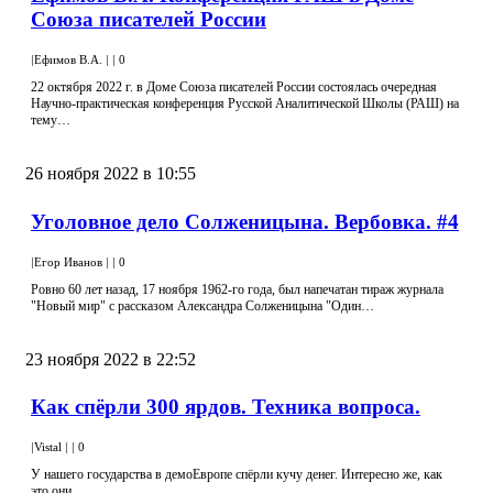
Союза писателей России
|
Ефимов В.А.
|
|
0
22 октября 2022 г. в Доме Союза писателей России состоялась очередная
Научно-практическая конференция Русской Аналитической Школы (РАШ) на
тему…
26 ноября 2022 в 10:55
Уголовное дело Солженицына. Вербовка. #4
|
Егор Иванов
|
|
0
Ровно 60 лет назад, 17 ноября 1962-го года, был напечатан тираж журнала
"Новый мир" с рассказом Александра Солженицына "Один…
23 ноября 2022 в 22:52
Как спёрли 300 ярдов. Техника вопроса.
|
Vistal
|
|
0
У нашего государства в демоЕвропе спёрли кучу денег. Интересно же, как
это они...