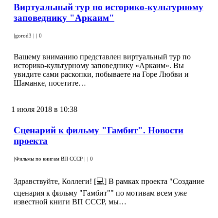
Виртуальный тур по историко-культурному
заповеднику "Аркаим"
|
gorod3
|
|
0
Вашему вниманию представлен виртуальный тур по
историко-культурному заповеднику «Аркаим». Вы
увидите сами раскопки, побываете на Горе Любви и
Шаманке, посетите…
1 июля 2018 в 10:38
Сценарий к фильму "Гамбит". Новости
проекта
|
Фильмы по книгам ВП СССР
|
|
0
Здравствуйте, Коллеги! [💻] В рамках проекта "Создание
сценария к фильму "Гамбит"" по мотивам всем уже
известной книги ВП СССР, мы…