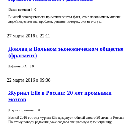
|
Закон времени
|
|
0
В нашей повседневности примечателен тот факт, что в жизни очень многих
людей нарастает вал проблем, решения которых они не могут…
27 марта 2016 в 22:11
Доклад в Вольном экономическом обществе
(фрагмент)
|
Ефимов В.А.
|
|
0
22 марта 2016 в 09:38
Журнал Elle в России: 20 лет промывки
мозгов
|
Научи хорошему
|
|
0
Весной 2016-го года журнал Elle празднует юбилей своего 20-летия в России.
По этому поводу редакция даже создала специальную флэшстраницу,…