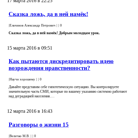
17 марта 2016 в 22:25
Сказка ложь, да в ней намёк!
|
Ельчинов Александр Петрович
|
|
0
Сказка ложь, да в ней намёк! Добрым молодцам урок.
15 марта 2016 в 09:51
Как пытаются дискредитировать идею
возрождения нравственности?
|
Научи хорошему
|
|
0
Давайте представим себе гипотетическую ситуацию. Вы контролируете
значительную часть СМИ, которые по вашему указанию системно работают
над деградацией населения.…
12 марта 2016 в 16:43
Разговоры о жизни 15
|
Величко М.В.
|
|
0