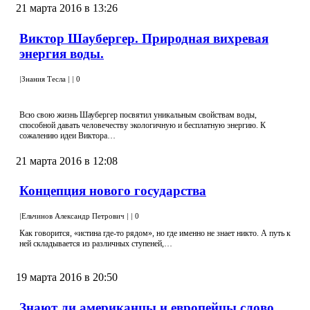
21 марта 2016 в 13:26
Виктор Шаубергер. Природная вихревая
энергия воды.
|
Знания Тесла
|
|
0
Всю свою жизнь Шаубергер посвятил уникальным свойствам воды,
способной давать человечеству экологичную и бесплатную энергию. К
сожалению идеи Виктора…
21 марта 2016 в 12:08
Концепция нового государства
|
Ельчинов Александр Петрович
|
|
0
Как говорится, «истина где-то рядом», но где именно не знает никто. А путь к
ней складывается из различных ступеней,…
19 марта 2016 в 20:50
Знают ли американцы и европейцы слово