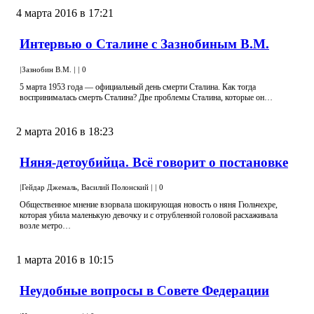
4 марта 2016 в 17:21
Интервью о Сталине с Зазнобиным В.М.
|
Зазнобин В.М.
|
|
0
5 марта 1953 года — официальный день смерти Сталина. Как тогда
воспринималась смерть Сталина? Две проблемы Сталина, которые он…
2 марта 2016 в 18:23
Няня-детоубийца. Всё говорит о постановке
|
Гейдар Джемаль, Василий Полонский
|
|
0
Общественное мнение взорвала шокирующая новость о няня Гюльчехре,
которая убила маленькую девочку и с отрубленной головой расхаживала
возле метро…
1 марта 2016 в 10:15
Неудобные вопросы в Совете Федерации