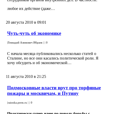
любое их действие (даже…
20 августа 2010 в 09:01
Чуть-чуть об экономике
|
Геннадий Алимович Ибраев
|
|
0
С начала месяца публиковались несколько статей о
Сталине, но все они касались политической роли. Я
хочу обсудить и об экономической…
11 августа 2010 в 21:25
Подмосковные власти врут про торфяные
пожары и москвичам, и Путину
|
raionka.perm.ru
|
|
0
Практически супер-идею по поводу борьбы с