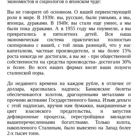
экономистов и социологов о японском чуде:
Вы не говорите об основном. О вашей первенствующей
роли в мире. В 1939г. вы, русские, были умными, а мы,
японцы, дураками. В 1949г. вы стали еще умнее, а мы
были пока дураками. А в 1955 году мы поумнели, а вы
превратились в пятилетних детей. Вся наша
экономическая система практически полностью
скопирована с вашей, с той лишь разницей, что у нас
капитализм, частные производители, и мы более 15%
роста никогда не достигали, а вы же - при общественной
собственности на средства производства- достигали 30%
и более. Во всех наших фирмах висят ваши лозунги
сталинской поры.
До недавнего времени на каждом рубле, в отличие от
доллара, красовалась надпись: Банковские билеты
обеспечиваются золотом, драгоценными металлами и
прочими активами Государственного банка. Изъяв деньги
с этой надписью, вручив нам бумажки, выкрашенные в
цвет власовского предательства, и запустив
дефляционные процессы, перестройщики завладели
вышеперечисленными богатствами. Только золота,
накопленного Сталиным, было вывезено на Запад более
2-х тысяч тонн.