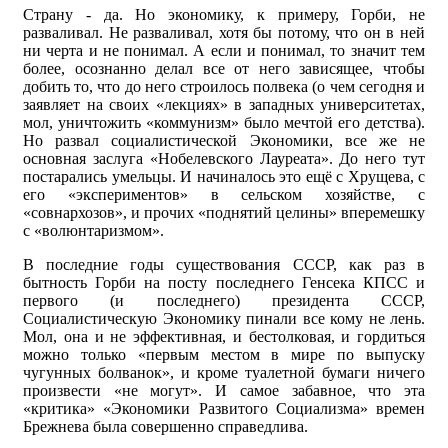
Страну - да. Но экономику, к примеру, Горби, не
разваливал. Не разваливал, хотя бы потому, что он в ней
ни черта и не понимал. А если и понимал, то значит тем
более, осознанно делал все от него зависящее, чтобы
добить то, что до него строилось полвека (о чем сегодня и
заявляет на своих «лекциях» в западных университетах,
мол, уничтожить «коммунизм» было мечтой его детства).
Но развал социалистической Экономики, все же не
основная заслуга «Нобелевского Лауреата». До него тут
постарались умельцы. И начиналось это ещё с Хрущева, с
его «экспериментов» в сельском хозяйстве, с
«совнархозов», и прочих «поднятий целины» вперемешку
с «волюнтаризмом».
В последние годы существования СССР, как раз в
бытность Горби на посту последнего Генсека КПСС и
первого (и последнего) президента СССР,
Социалистическую Экономику пинали все кому не лень.
Мол, она и не эффективная, и бестолковая, и гордиться
можно только «первым местом в мире по выпуску
чугунных болванок», и кроме туалетной бумаги ничего
произвести «не могут». И самое забавное, что эта
«критика» «Экономики Развитого Социализма» времен
Брежнева была совершенно справедлива.