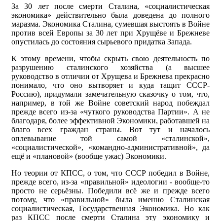
За 30 лет после смерти Сталина, «социалистическая
экономика» действительно была доведена до полного
маразма. Экономика Сталина, сумевшая выстоять в Войне
против всей Европы за 30 лет при Хрущёве и Брежневе
опустилась до состояния сырьевого придатка Запада.
К этому времени, чтобы скрыть свою деятельность по
разрушению сталинского хозяйства (а высшее
руководство в отличии от Хрущева и Брежнева прекрасно
понимало, что оно вытворяет и куда тащит СССР-
Россию), придумали замечательную сказочку о том, что,
например, в той же Войне советский народ побеждал
прежде всего из-за «чуткого руководства Партии». А не
благодаря, более эффективной Экономики, работавшей на
благо всех граждан страны. Вот тут и началось
оплевывание той самой «сталинской»,
«социалистической», «командно-административной», да
ещё и «плановой» (вообще ужас) Экономики.
Но теории от КПСС, о том, что СССР победил в Войне,
прежде всего, из-за «правильной» идеологии - вообще-то
просто не серьёзны. Победили всё же и прежде всего
потому, что «правильной» была именно Сталинская
социалистическая, Государственная Экономика. Но как
раз КПСС после смерти Сталина эту экономику и