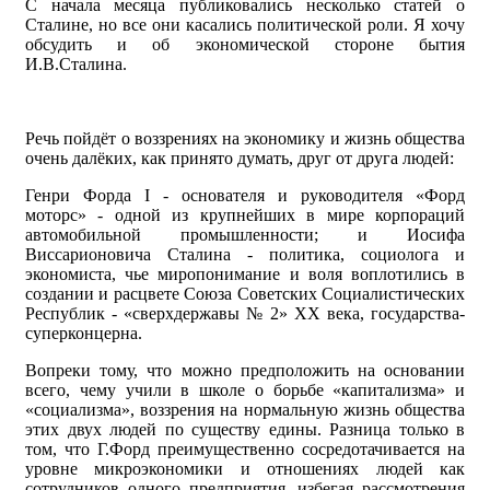
С начала месяца публиковались несколько статей о
Сталине, но все они касались политической роли. Я хочу
обсудить и об экономической стороне бытия
И.В.Сталина.
Речь пойдёт о воззрениях на экономику и жизнь общества
очень далёких, как принято думать, друг от друга людей:
Генри Форда I - основателя и руководителя «Форд
моторс» - одной из крупнейших в мире корпораций
автомобильной промышленности; и Иосифа
Виссарионовича Сталина - политика, социолога и
экономиста, чье миропонимание и воля воплотились в
создании и расцвете Союза Советских Социалистических
Республик - «сверхдержавы № 2» ХХ века, государства-
суперконцерна.
Вопреки тому, что можно предположить на основании
всего, чему учили в школе о борьбе «капитализма» и
«социализма», воззрения на нормальную жизнь общества
этих двух людей по существу едины. Разница только в
том, что Г.Форд преимущественно сосредотачивается на
уровне микроэкономики и отношениях людей как
сотрудников одного предприятия, избегая рассмотрения