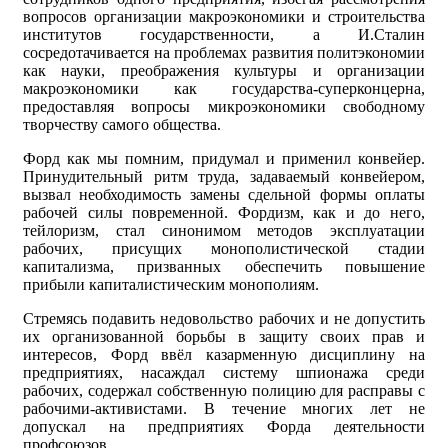
вопросов организации макроэкономики и строительства
институтов государственности, а И.Сталин
сосредотачивается на проблемах развития политэкономии
как науки, преображения культуры и организации
макроэкономики как государства-суперконцерна,
предоставляя вопросы микроэкономики свободному
творчеству самого общества.
Форд как мы помним, придумал и применил конвейер.
Принудительный ритм труда, задаваемый конвейером,
вызвал необходимость замены сдельной формы оплаты
рабочей силы повременной. Фордизм, как и до него,
тейлоризм, стал синонимом методов эксплуатации
рабочих, присущих монополистической стадии
капитализма, призванных обеспечить повышение
прибыли капиталистическим монополиям.
Стремясь подавить недовольство рабочих и не допустить
их организованной борьбы в защиту своих прав и
интересов, Форд ввёл казарменную дисциплину на
предприятиях, насаждал систему шпионажа среди
рабочих, содержал собственную полицию для расправы с
рабочими-активистами. В течение многих лет не
допускал на предприятиях Форда деятельности
профсоюзов.