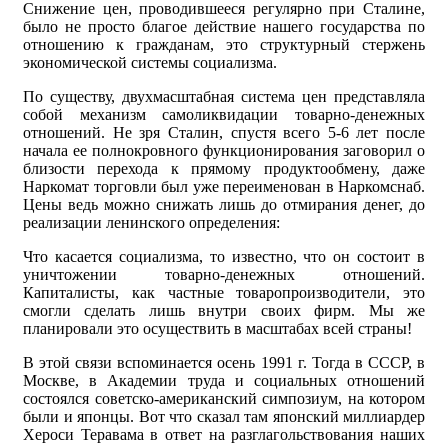
Снижение цен, проводившееся регулярно при Сталине,
было не просто благое действие нашего государства по
отношению к гражданам, это структурный стержень
экономической системы социализма.
По существу, двухмасштабная система цен представляла
собой механизм самоликвидации товарно-денежных
отношений. Не зря Сталин, спустя всего 5-6 лет после
начала ее полнокровного функционирования заговорил о
близости перехода к прямому продуктообмену, даже
Наркомат торговли был уже переименован в Наркомснаб.
Цены ведь можно снижать лишь до отмирания денег, до
реализации ленинского определения:
Что касается социализма, то известно, что он состоит в
уничтожении товарно-денежных отношений.
Капиталисты, как частные товаропроизводители, это
смогли сделать лишь внутри своих фирм. Мы же
планировали это осуществить в масштабах всей страны!
В этой связи вспоминается осень 1991 г. Тогда в СССР, в
Москве, в Академии труда и социальных отношений
состоялся советско-американский симпозиум, на котором
были и японцы. Вот что сказал там японский миллиардер
Хероси Теравама в ответ на разглагольствования наших