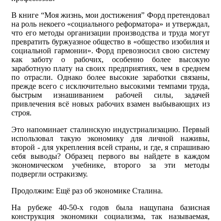
В книге “Моя жизнь, мои достижения” Форд претендовал
на роль некоего «социального реформатора» и утверждал,
что его методы организации производства и труда могут
превратить буржуазное общество в «общество изобилия и
социальной гармонии». Форд превозносил свою систему
как заботу о рабочих, особенно более высокую
заработную плату на своих предприятиях, чем в среднем
по отрасли. Однако более высокие заработки связаны,
прежде всего с исключительно высокими темпами труда,
быстрым изнашиванием рабочей силы, задачей
привлечения всё новых рабочих взамен выбывающих из
строя.
Это напоминает сталинскую индустриализацию. Первый
использовал такую экономику для личной наживы,
второй - для укрепления всей страны, и где, я спрашиваю
себя выводы? Образец первого вы найдете в каждом
экономическом учебнике, второго за эти методы
подвергли остракизму.
Продолжим: Ещё раз об экономике Сталина.
На рубеже 40-50-х годов была нащупана базисная
конструкция экономики социализма, так называемая,