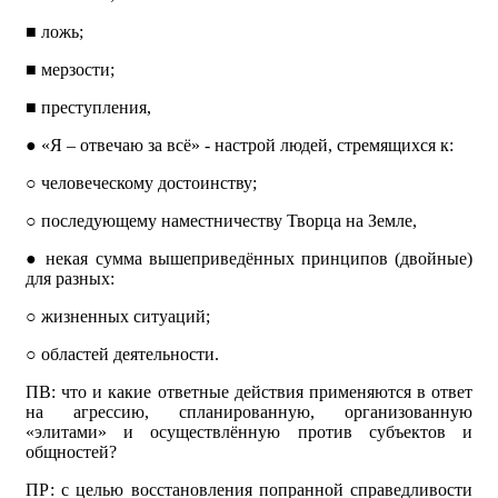
■
ложь;
■
мерзости;
■
преступления,
●
«Я – отвечаю за всё» - настрой людей, стремящихся к:
○
человеческому достоинству;
○
последующему наместничеству Творца на Земле,
●
некая сумма вышеприведённых принципов (двойные)
для разных:
○
жизненных ситуаций;
○
областей деятельности.
ПВ: что и какие ответные действия применяются в ответ
на агрессию, спланированную, организованную
«элитами» и осуществлённую против субъектов и
общностей?
ПР: с целью восстановления попранной справедливости