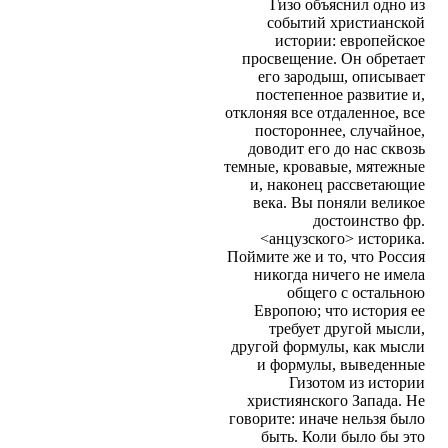
Гизо объяснил одно из
событий христианской
истории: европейское
просвещение. Он обретает
его зародыш, описывает
постепенное развитие и,
отклоняя все отдаленное, все
постороннее, случайное,
доводит его до нас сквозь
темные, кровавые, мятежные
и, наконец рассветающие
века. Вы поняли великое
достоинство фр.
<анцузского> историка.
Поймите же и то, что Россия
никогда ничего не имела
общего с остальною
Европою; что история ее
требует другой мысли,
другой формулы, как мысли
и формулы, выведенные
Гизотом из истории
християнского Запада. Не
говорите: иначе нельзя было
быть. Коли было бы это