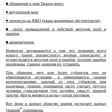
■
обращений к ним Творца через:
♥
внутренний мир;
♥
процессы на ЯЖО (языка жизненных обстоятельств),
■
своих размышлений и действий методом проб и
ошибок;
■
жизнеречения.
Немногие задумываются о том, что познание всего
нового (ранее неизвестного) вообще происходит и
осуществляется методом проб и ошибок, поэтому ошибки
неизбежны, главное, вовремя их устранять.
При общении двух или более субъектов они не
обмениваются истинами, а обмениваются своими
интерпретациями, каждый из этих субъектов при
различных уровнях понимания часто считает другого
человека сумасшедшим (это подобно смыслу древней
притчи «Когда меняются воды») и/или еретиком.
Все люди в разных областях знания достигают разных
iv
уровней
понимания.