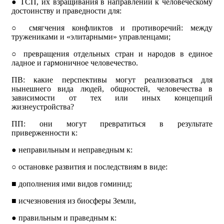
●
ТСП, их взращивания в направлении к человеческому
достоинству и праведности для:
○
смягчения конфликтов и противоречий: между
тружениками и «элитарными» управленцами;
○
превращения отдельных стран и народов в единое
ладное и гармоничное человечество.
ПВ: какие перспективы могут реализоваться для
нынешнего вида людей, общностей, человечества в
зависимости от тех или иных концепций
жизнеустройства?
ПП: они могут превратиться в результате
приверженности к:
●
неправильным и неправедным к:
○
остановке развития и последствиям в виде:
■
дополнения ими видов гоминид;
■
исчезновения из биосферы Земли,
●
правильным и праведным к: