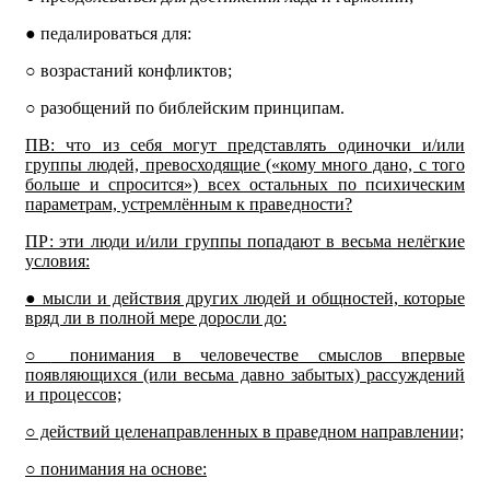
● педалироваться для:
○ возрастаний конфликтов;
○ разобщений по библейским принципам.
ПВ: что из себя могут представлять одиночки и/или
группы людей, превосходящие («кому много дано, с того
больше и спросится») всех остальных по психическим
параметрам, устремлённым к праведности?
ПР: эти люди и/или группы попадают в весьма нелёгкие
условия:
●
мысли и действия других людей и общностей, которые
вряд ли в полной мере доросли до:
○
понимания в человечестве смыслов впервые
появляющихся (или весьма давно забытых) рассуждений
и процессов;
○
действий целенаправленных в праведном направлении;
○
понимания на основе: