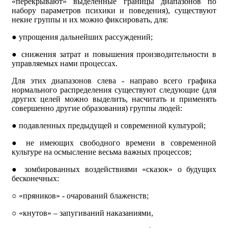
«перекрывают» выделенные границы диапазонов по
набору параметров психики и поведения), существуют
некие группы и их можно фиксировать, для:
●
упрощения дальнейших рассуждений;
●
снижения затрат и повышения производительности в
управляемых нами процессах.
Для этих диапазонов слева - направо всего графика
нормального распределения существуют следующие (для
других целей можно выделить, насчитать и применять
совершенно другие образования) группы людей:
●
подавленных предыдущей и современной культурой;
●
не имеющих свободного времени в современной
культуре на осмысление весьма важных процессов;
●
зомбированных воздействиями «сказок» о будущих
бесконечных:
○
«пряников» - очарований блаженств;
○
«кнутов» – запугиваний наказаниями,