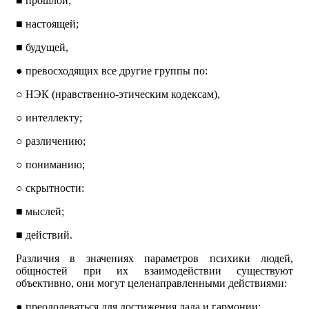
■
прошлой;
■
настоящей;
■
будущей,
●
превосходящих все другие группы по:
○
НЭК (нравственно-этическим кодексам),
○
интеллекту;
○
различению;
○
пониманию;
○
скрытности:
■
мыслей;
■
действий.
Различия в значениях параметров психики людей,
общностей при их взаимодействии существуют
объективно, они могут целенаправленными действиями:
● преодолеваться для достижения лада и гармонии;