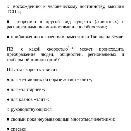
○
восхождению к человеческому достоинству, высшим
ТСП к;
■
творению в другой вид существ (животных) с
расширенными возможностями и способностями;
■
приближению к качествам наместника Творца на Земле.
vii
ПВ: с какой скоростью
* может происходить
преображение людей, общностей, региональных и
глобальной цивилизаций?
ПП: эта скорость зависит:
●
для мечтающих об образе жизни «элит»;
●
для «элитариев»;
●
для кланов «элит»:
○
руководствующихся:
■
своими пока неубывающими многотысячелетними:
♥
спесью;