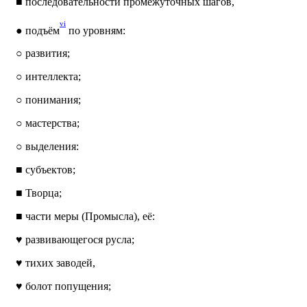
■
последовательности промежуточных шагов,
vi
●
подъём
по уровням:
○
развития;
○
интеллекта;
○
понимания;
○
мастерства;
○
выделения:
■
субъектов;
■
Творца;
■
части меры (Промысла), её:
♥
развивающегося русла;
♥
тихих заводей,
♥
болот попущения;