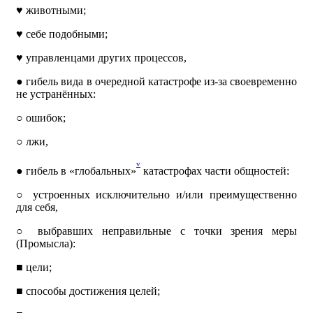
♥
животными;
♥
себе подобными;
♥
управленцами других процессов,
●
гибель вида в очередной катастрофе из-за своевременно
не устранённых:
○
ошибок;
○
лжи,
v
●
гибель в «глобальных»
катастрофах части общностей:
○
устроенных исключительно и/или преимущественно
для себя,
○
выбравших неправильные с точки зрения меры
(Промысла):
■
цели;
■
способы достижения целей;