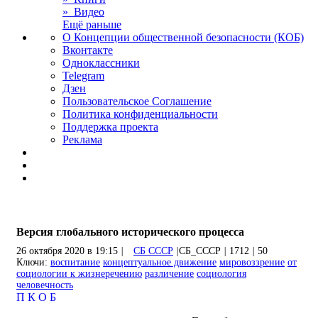
» Видео
Ещё раньше
О Концепции общественной безопасности (КОБ)
Вконтакте
Одноклассники
Telegram
Дзен
Пользовательское Соглашение
Политика конфиденциальности
Поддержка проекта
Реклама
Версия глобального исторического процесса
26 октября 2020 в 19:15
|
СБ СССР
|
СБ_СССР
|
1712
|
50
Ключи:
воспитание
концептуальное движение
мировоззрение
от
социологии к жизнеречению
различение
социология
человечность
П
К
О
Б