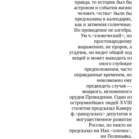
правда, то историк был бы
астроном и события жизни
человеч.<ества> были бы
предсказаны в календарях,
как и затмения солнечные.
Но провидение не алгебра.
Ум ч.<еловеческий>, по
простонародному
выражению, не пророк, а
угадчик, он видит общий ход
вещей и может выводить из
оного глубокие
предположения, часто
оправданные временем, но
невозможно ему
предвидеть случая —
мощного, мгновенного
орудия Провидения. Один из
остроумнейших людей XVIII
столетия предсказал Камеру
ф.<ранцузских> депутатов и
могущественное развитие
России, но никто не
предсказал ни Нап.<олеона>,
ни Полиньяка.