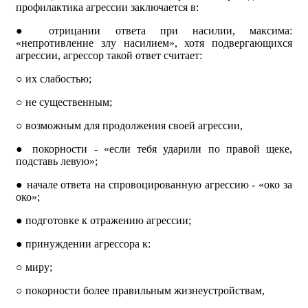
профилактика агрессии заключается в:
●
отрицании ответа при насилии, максима:
«непротивление злу насилием», хотя подвергающихся
агрессии, агрессор такой ответ считает:
○
их слабостью;
○
не существенным;
○
возможным для продолжения своей агрессии,
●
покорности - «если тебя ударили по правой щеке,
подставь левую»;
●
начале ответа на спровоцированную агрессию - «око за
око»;
●
подготовке к отражению агрессии;
●
принуждении агрессора к:
○
миру;
○
покорности более правильным жизнеустройствам,