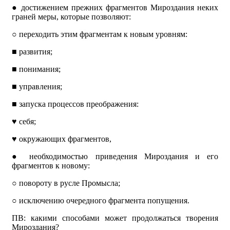
●
достижением прежних фрагментов Мироздания неких
граней меры, которые позволяют:
○
переходить этим фрагментам к новым уровням:
■
развития;
■
понимания;
■
управления;
■
запуска процессов преображения:
♥
себя;
♥
окружающих фрагментов,
●
необходимостью приведения Мироздания и его
фрагментов к новому:
○
повороту в русле Промысла;
○
исключению очередного фрагмента попущения.
ПВ: какими способами может продолжаться творения
Мироздания?