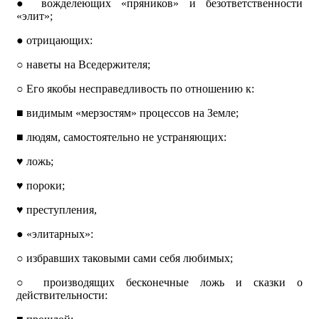
●
вожделеющих «пряников» и безответственности
«элит»;
●
отрицающих:
○
наветы на Вседержителя;
○
Его якобы несправедливость по отношению к:
■
видимым «мерзостям» процессов на Земле;
■
людям, самостоятельно не устраняющих:
♥
ложь;
♥
пороки;
♥
преступления,
●
«элитарных»:
○
избравших таковыми сами себя любимых;
○
производящих бесконечные ложь и сказки о
действительности: