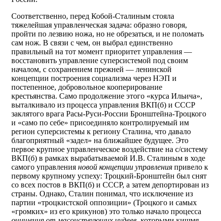
Соответственно, перед Кобой-Сталиным стояла
тяжелейшая управленческая задача: образно говоря,
пройти по лезвию ножа, но не обрезаться, и не поломать
сам нож. В связи с чем, он выбрал единственно
правильный на тот момент приоритет управления —
восстановить управление суперсистемой под своим
началом, с сохранением прежней — ленинской
концепции построения социализма через НЭП и
постепенное, добровольное кооперирование
крестьянства. Само продолжение этого «курса Ильича»,
выталкивало из процесса управления ВКП(б) и СССР
заклятого врага Расы-Руси-России Бронштейна-Троцкого
и «само по себе» присоединяло контролируемый им
регион суперсистемы к региону Сталина, что давало
благоприятный «задел» на ближайшее будущее. Это
первое крупное управленческое воздействие на с/систему
ВКП(б) в рамках вырабатываемой И.В. Сталиным в ходе
самого управления
новой концепции управления
привело к
первому крупному успеху: Троцкий-Бронштейн был снят
со всех постов в ВКП(б) и СССР, а затем депортирован из
страны. Однако, Сталин понимал, что исключение из
партии «троцкистской оппозиции» (Троцкого и самых
«громких» из его крикунов) это только начало процесса
очищения от масонствующих иудеев
, которыми кишмя-