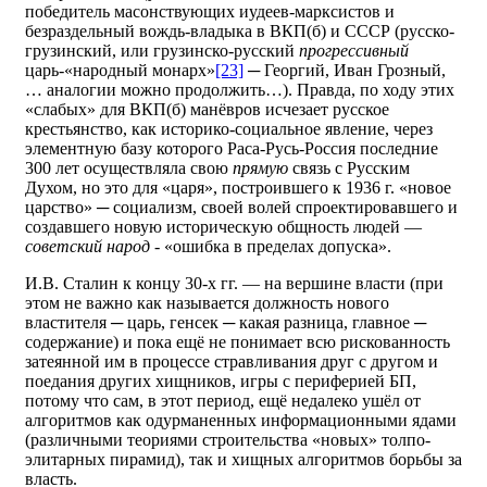
победитель масонствующих иудеев-марксистов и
безраздельный вождь-владыка в ВКП(б) и СССР (русско-
грузинский, или грузинско-русский
прогрессивный
царь-«народный монарх»
[23]
─ Георгий, Иван Грозный,
… аналогии можно продолжить…). Правда, по ходу этих
«слабых» для ВКП(б) манёвров исчезает русское
крестьянство, как историко-социальное явление, через
элементную базу которого Раса-Русь-Россия последние
300 лет осуществляла свою
прямую
связь с Русским
Духом, но это для «царя», построившего к 1936 г. «новое
царство» ─ социализм, своей волей спроектировавшего и
создавшего новую историческую общность людей —
советский народ
- «ошибка в пределах допуска».
И.В. Сталин к концу 30-х гг. — на вершине власти (при
этом не важно как называется должность нового
властителя ─ царь, генсек ─ какая разница, главное ─
содержание) и пока ещё не понимает всю рискованность
затеянной им в процессе стравливания друг с другом и
поедания других хищников, игры с периферией БП,
потому что сам, в этот период, ещё недалеко ушёл от
алгоритмов как одурманенных информационными ядами
(различными теориями строительства «новых» толпо-
элитарных пирамид), так и хищных алгоритмов борьбы за
власть.