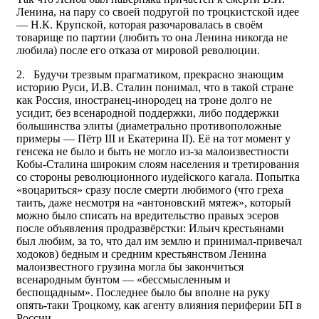
Ленина, на пару со своей подругой по троцкистской идее
— Н.К. Крупской, которая разочаровалась в своём
товарище по партии (любить то она Ленина никогда не
любила) после его отказа от мировой революции.
2.
Будучи трезвым прагматиком, прекрасно знающим
историю Руси, И.В. Сталин понимал, что в такой стране
как Россия, иностранец-инородец на троне долго не
усидит, без всенародной поддержки, либо поддержки
большинства элиты (диаметрально противоположные
примеры — Пётр III и Екатерина II). Её на тот момент у
генсека не было и быть не могло из-за малоизвестности
Кобы-Сталина широким слоям населения и третирования
со стороны революционного иудейского кагала. Попытка
«воцариться» сразу после смерти любимого (что греха
таить, даже несмотря на «антоновский мятеж», который
можно было списать на вредительство правых эсеров
после объявления продразвёрстки: Ильич крестьянами
был любим, за то, что дал им землю и принимал-привечал
ходоков) бедным и средним крестьянством Ленина
малоизвестного грузина могла бы закончиться
всенародным бунтом — «бессмысленным и
беспощадным». Последнее было бы вполне на руку
опять-таки Троцкому, как агенту влияния периферии БП в
России.