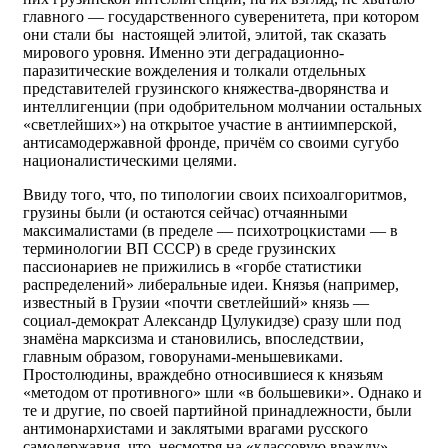
главного — государственного суверенитета, при котором
они стали бы настоящей элитой, элитой, так сказать
мирового уровня. Именно эти деградационно-
паразитические вожделения и толкали отдельных
представителей грузинского княжества-дворянства и
интеллигенции (при одобрительном молчании остальных
«светлейших») на открытое участие в антиимперской,
антисамодержавной фронде, причём со своими сугубо
националистическими целями.
Ввиду того, что, по типологии своих психоалгоритмов,
грузины были (и остаются сейчас) отчаянными
максималистами (в пределе — психотроцкистами — в
терминологии ВП СССР) в среде грузинских
пассионариев не прижились в «горбе статистики
распределений» либеральные идеи. Князья (например,
известный в Грузии «почти светлейший» князь —
социал-демократ Александр Цулукидзе) сразу шли под
знамёна марксизма и становились, впоследствии,
главным образом, говорунами-меньшевиками.
Простолюдины, враждебно относившиеся к князьям
«методом от противного» шли «в большевики». Однако и
те и другие, по своей партийной принадлежности, были
антимонархистами и заклятыми врагами русского
самодержавия, что, несмотря на «классовую вражду»,