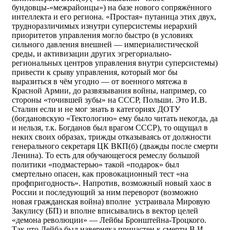
бундовцы-«межрайонцы») на базе нового сопряжённого
интеллекта и его региона. «Простая» путаница этих двух,
трудноразличимых изнутри суперсистемы иерархий
приоритетов управления могло быстро (в условиях
сильного давления внешней — империалистической
среды, и активизации других эгрегориально-
региональных центров управления внутри суперсистемы)
привести к срыву управления, который мог бы
выразиться в чём угодно — от военного мятежа в
Красной Армии, до развязывания войны, например, со
стороны «точившей зубы» на СССР, Польши. Это И.В.
Сталин если и не мог знать в категориях ДОТУ
(богдановскую «Тектологию» ему было читать некогда, да
и нельзя, т.к. Богданов был врагом СССР), то ощущал в
неких своих образах, трижды отказываясь от должности
генерального секретаря ЦК ВКП(б) (дважды после смерти
Ленина). То есть для обучающегося ремеслу большой
политики «подмастерью» такой «подарок» был
смертельно опасен, как провокационный тест «на
профпригодность». Напротив, возможный новый хаос в
России и последующий за ним переворот (возможно
новая гражданская война) вполне устраивала Мировую
Закулису (БП) и вполне вписывались в вектор целей
«демона революции» — Лейбы Бронштейна-Троцкого.
Так что Лейба был наверняка причастен к смерти В.И.