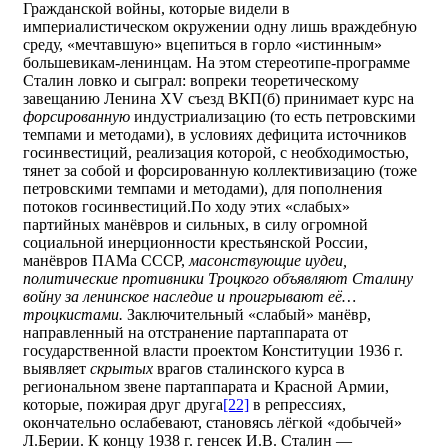
Гражданской войны, которые видели в
империалистическом окружении одну лишь враждебную
среду, «мечтавшую» вцепиться в горло «истинным»
большевикам-ленинцам. На этом стереотипе-программе
Сталин ловко и сыграл: вопреки теоретическому
завещанию Ленина XV съезд ВКП(б) принимает курс на
форсированную
индустриализацию (то есть петровскими
темпами и методами), в условиях дефицита источников
госинвестиций, реализация которой, с необходимостью,
тянет за собой и форсированную коллективизацию (тоже
петровскими темпами и методами), для пополнения
потоков госинвестиций.По ходу этих «слабых»
партийных манёвров и сильных, в силу огромной
социальной инерционности крестьянской России,
манёвров ПАМа СССР,
масонствующие иудеи,
политические противники Троцкого объявляют Сталину
войну за ленинское наследие и проигрывают её…
троцкистами.
Заключительный «слабый» манёвр,
направленный на отстранение партаппарата от
государственной власти проектом Конституции 1936 г.
выявляет
скрытых
врагов сталинского курса в
региональном звене партаппарата и Красной Армии,
которые, пожирая друг друга
[22]
в репрессиях,
окончательно ослабевают, становясь лёгкой «добычей»
Л.Берии. К концу 1938 г. генсек И.В. Сталин —