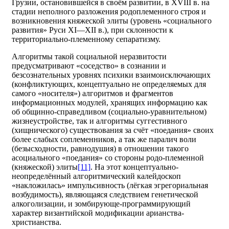
Грузии, остановившейся в своём развитии, в XVIII в. на
стадии неполного разложения родоплеменного строя и
возникновения княжеской элиты (уровень «социального
развития» Руси XI—XII в.), при склонности к
территориально-племенному сепаратизму.
Алгоритмы такой социальной неразвитости
предусматривают «соседство» в сознании и
безсознательных уровнях психики взаимоисключающих
(конфликтующих, концептуально не определяемых для
самого «носителя») алгоритмов и фрагментов
информационных модулей, хранящих информацию как
об общинно-справедливом (социально-уравнительном)
жизнеустройстве, так и алгоритмы суггестивного
(хищнического) существования за счёт «поедания» своих
более слабых соплеменников, а так же паралич воли
(безысходности, равнодушия) в отношении такого
асоциального «поедания» со стороны родо-племенной
(княжеской) элиты
[11]
. На этот концептуально-
неопределённый алгоритмический калейдоскоп
«накложилась» импульсивность (лёгкая эгрегориальная
возбудимость), являющаяся следствием генетической
алкоголизации, и зомбирующе-программирующий
характер византийской модификации арианства-
христианства.