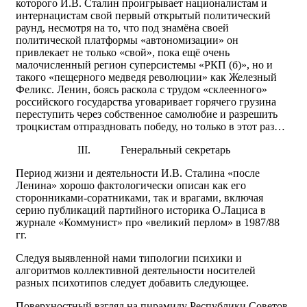
которого И.В. Сталин проигрывает националистам и
интернацистам свой первый открытый политический
раунд, несмотря на то, что под знамёна своей
политической платформы «автономизации» он
привлекает не только «свой», пока ещё очень
малочисленный регион суперсистемы «РКП (б)», но и
такого «пещерного медведя революции» как Железный
Феликс. Ленин, боясь раскола с трудом «склеенного»
российского государства уговаривает горячего грузина
переступить через собственное самолюбие и разрешить
троцкистам отпраздновать победу, но только в этот раз…
III.
Генеральный секретарь
Период жизни и деятельности И.В. Сталина «после
Ленина» хорошо фактологически описан как его
сторонниками-соратниками, так и врагами, включая
серию публикаций партийного историка О.Лациса в
журнале «Коммунист» про «великий перлом» в 1987/88
гг.
Следуя выявленной нами типологии психики и
алгоритмов коллективной деятельности носителей
разных психотипов следует добавить следующее.
Поверхностный взгляд на пирамиду Республики Советов,