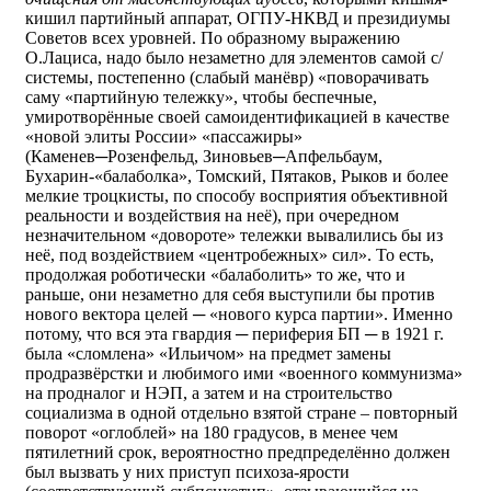
кишил партийный аппарат, ОГПУ-НКВД и президиумы
Советов всех уровней. По образному выражению
О.Лациса, надо было незаметно для элементов самой с/
системы, постепенно (слабый манёвр) «поворачивать
саму «партийную тележку», чтобы беспечные,
умиротворённые своей самоидентификацией в качестве
«новой элиты России» «пассажиры»
(Каменев─Розенфельд, Зиновьев─Апфельбаум,
Бухарин-«балаболка», Томский, Пятаков, Рыков и более
мелкие троцкисты, по способу восприятия объективной
реальности и воздействия на неё), при очередном
незначительном «довороте» тележки вывалились бы из
неё, под воздействием «центробежных» сил». То есть,
продолжая роботически «балаболить» то же, что и
раньше, они незаметно для себя выступили бы против
нового вектора целей ─ «нового курса партии». Именно
потому, что вся эта гвардия ─ периферия БП ─ в 1921 г.
была «сломлена» «Ильичом» на предмет замены
продразвёрстки и любимого ими «военного коммунизма»
на продналог и НЭП, а затем и на строительство
социализма в одной отдельно взятой стране – повторный
поворот «оглоблей» на 180 градусов, в менее чем
пятилетний срок, вероятностно предпределённо должен
был вызвать у них приступ психоза-ярости