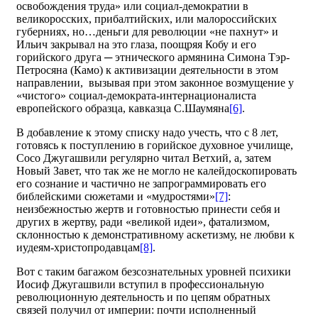
освобождения труда» или социал-демократии в
великоросских, прибалтийских, или малороссийских
губерниях, но…деньги для революции «не пахнут» и
Ильич закрывал на это глаза, поощряя Кобу и его
горийского друга ─ этнического армянина Симона Тэр-
Петросяна (Камо) к активизации деятельности в этом
направлении, вызывая при этом законное возмущение у
«чистого» социал-демократа-интернационалиста
европейского образца, кавказца С.Шаумяна
[6]
.
В добавление к этому списку надо учесть, что с 8 лет,
готовясь к поступлению в горийское духовное училище,
Сосо Джугашвили регулярно читал Ветхий, а, затем
Новый Завет, что так же не могло не калейдоскопировать
его сознание и частично не запрограммировать его
библейскими сюжетами и «мудростями»
[7]
:
неизбежностью жертв и готовностью принести себя и
других в жертву, ради «великой идеи», фатализмом,
склонностью к демонстративному аскетизму, не любви к
иудеям-христопродавцам
[8]
.
Вот с таким багажом безсознательных уровней психики
Иосиф Джугашвили вступил в профессиональную
революционную деятельность и по цепям обратных
связей получил от империи: почти исполненный