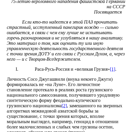
75-летию вероломного нападения фашистской Германии
на СССР
Посвящается
Если кто-то надеется в этой ПАЗ прочитать
страстный, исступленный панегирик вождю — сильно
ошибается, в связи с чем ему лучше не испытывать
горечь разочарования и не углубляться в нашу аналитику.
Это материал о том, как оценить ту или иную
управленческую деятельность государственного деятеля
с точки зрения ДОТУ и его связи с Русским Духом, а, через
него — и с Творцом-Вседержителем.
I.
Раса-Русь-Россия и «великая Грузия»
[1]
.
Личность Сосо Джугашвили (внука некоего Джуги)
формировалась не «на Луне». Его личностное
становление протекало в реалиях роста грузинского
национального самосознания, получившего уродливую
синтетическую форму феодально-купеческого
грузинского национализма
[2]
, замешанного на звериных
алгоритмах межвидовой азиатской борьбы за
существование, с точки зрения которых, вполне
моральным выглядел, например, геноцид в отношении
более малочисленных и слабых чем грузины осетин,