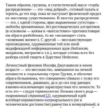
Таким образом, грузины, в статистической массе «горба
распределения» — это «люд добрый», готовый пахать и
терпеть до тех пор, пока не наступает физический предел
их
массовому
существованию. В хвостах распределения
— это, с одной стороны, ярко выраженные сугесторы—
людоеды примитивные
, без ростовщических алгоритмов
(в основном — князья и «внесистемно» противостоящие
им абраги-разбойники, то же «желающие» стать
«хозяевами жизни»). С другой — мессианствующие
проповедники, одурманенные той или иной
модификацией информационных ядов (библеизм,
маздакизм, митраизм и т.п.), которые готовы всех без
разбора силой тащить в Царствие Небесное.
Личностный феномен Иосифа Джугашвили в юном
возрасте — это мессианство, замешанное на личной
ненависти к социальному строю Грузии, в оболочке
абрага-большевика, что совершенно сбивало с толку его
современников, дававших, да и до сих пор дающих
взаимно-исключающие характеристики его личности. То
есть это ─ следуя терминологии Лескова своего рода ─
очарованный странник
[12]
, одурманенный идей
всеобщегопримитивно-патриархального (не в
человеческом достоинстве) равенства и возмущённый, в