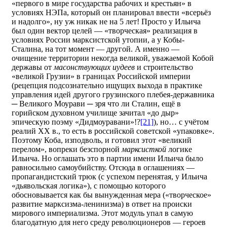
«первого в мире государства рабочих и крестьян» в
условиях НЭПа, который он планировал ввести «всерьёз
и надолго», ну уж никак не на 5 лет! Просто у Ильича
был один вектор целей — «творческая» реализация в
условиях России марксистской утопии, а у Кобы-
Сталина, на тот момент — другой. А именно —
очищение территории некогда великой, уважаемой Кобой
державы от
масонствующих иудеев
и строительство
«великой Грузии» в границах Российской империи
(рецепция подсознательно ищущих выхода в практике
управления идей другого грузинского плебея-державника
─ Великого Моурави ─ зря что ли Сталин, ещё в
горийском духовном училище зачитал «до дыр»
эпическую поэму «Дидмоуравани»!?
[21]
), но… с учётом
реалий XX в., то есть в российской советской «упаковке».
Поэтому Коба, изподволь, и готовил этот «великий
перелом», вопреки безспорной
марксисткой
логике
Ильича. Но оглашать это в партии имени Ильича было
равносильно самоубийству. Отсюда в оглашениях —
пропагандистский трюк (с успехом перенятая, у Ильича
«дьявольская логика»), с помощью которого
обосновывается как бы вынужденная мера («творческое»
развитие марксизма-ленинизма) в ответ на происки
мирового империализма. Этот модуль упал в самую
благодатную для него среду революционеров — героев