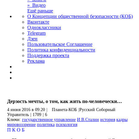
» Видео
Ещё раньше
О Концепции общественной безопасности (КОБ)
Вконтакте
Одноклассники
Telegram
Дзен
Пользовательское Соглашение
Политика конфиденциальности
Поддержка проекта
Реклама
Дерзость мечты, о том, как жить по-человечески…
4 июня 2016 в 09:20
|
Планета-КОБ
|
Русский Соборный
Управитель
|
1709
|
6
Ключи:
государственное управление
И.В.Сталин
история
кадры
мировоззрение
политика
психология
П
К
О
Б