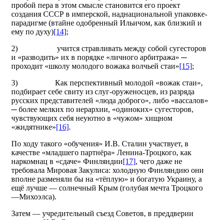
пробой пера в этом смысле становится его проект
создания СССР в имперской, наднациональной упаковке-
парадигме (втайне одобренный Ильичом, как близкий и
ему по духу)
[14]
;
2)
учится стравливать между собой сугесторов
и «разводить» их в порядке «личного арбитража» ─
проходит «школу молодого вожака волчьей стаи»
[15]
;
3)
Как перспективный молодой «вожак стаи»,
подбирает себе свиту из слуг-оруженосцев, из разряда
русских представителей «люда доброго», либо «вассалов»
─ более мелких по иерархии, «одиноких» сугесторов,
чувствующих себя неуютно в «чужом» хищном
«жидятнике»
[16]
.
По ходу такого «обучения» И.В. Сталин участвует, в
качестве «младшего партнёра» Ленина-Троцкого, как
наркомнац в «сдаче» Финляндии
[17]
, чего даже не
требовала Мировая Закулиса: холодную Финляндию они
вполне разменяли бы на «тёплую» и богатую Украину, а
ещё лучше — солнечный Крым (голубая мечта Троцкого
—Михоэлса).
Затем — учредительный съезд Советов, в преддверии