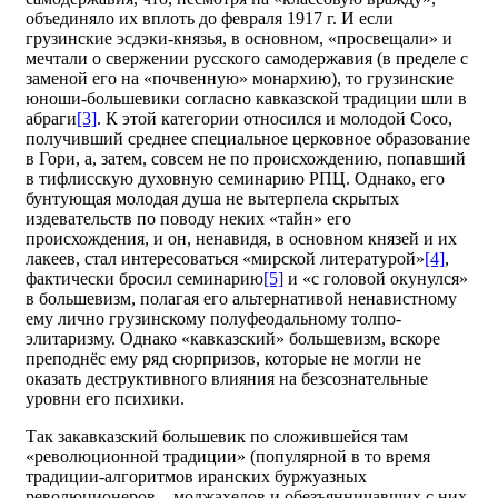
объединяло их вплоть до февраля 1917 г. И если
грузинские эсдэки-князья, в основном, «просвещали» и
мечтали о свержении русского самодержавия (в пределе с
заменой его на «почвенную» монархию), то грузинские
юноши-большевики согласно кавказской традиции шли в
абраги
[3]
. К этой категории относился и молодой Сосо,
получивший среднее специальное церковное образование
в Гори, а, затем, совсем не по происхождению, попавший
в тифлисскую духовную семинарию РПЦ. Однако, его
бунтующая молодая душа не вытерпела скрытых
издевательств по поводу неких «тайн» его
происхождения, и он, ненавидя, в основном князей и их
лакеев, стал интересоваться «мирской литературой»
[4]
,
фактически бросил семинарию
[5]
и «с головой окунулся»
в большевизм, полагая его альтернативой ненавистному
ему лично грузинскому полуфеодальному толпо-
элитаризму. Однако «кавказский» большевизм, вскоре
преподнёс ему ряд сюрпризов, которые не могли не
оказать деструктивного влияния на безсознательные
уровни его психики.
Так закавказский большевик по сложившейся там
«революционной традиции» (популярной в то время
традиции-алгоритмов иранских буржуазных
революционеров—моджахедов и обезъянничавших с них