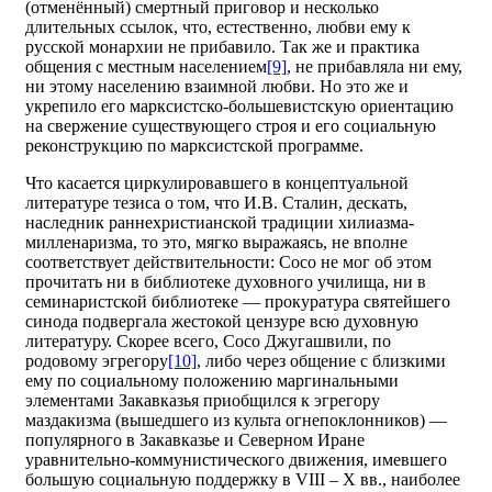
(отменённый) смертный приговор и несколько
длительных ссылок, что, естественно, любви ему к
русской монархии не прибавило. Так же и практика
общения с местным населением
[9]
, не прибавляла ни ему,
ни этому населению взаимной любви. Но это же и
укрепило его марксистско-большевистскую ориентацию
на свержение существующего строя и его социальную
реконструкцию по марксистской программе.
Что касается циркулировавшего в концептуальной
литературе тезиса о том, что И.В. Сталин, дескать,
наследник раннехристианской традиции хилиазма-
милленаризма, то это, мягко выражаясь, не вполне
соответствует действительности: Сосо не мог об этом
прочитать ни в библиотеке духовного училища, ни в
семинаристской библиотеке — прокуратура святейшего
синода подвергала жестокой цензуре всю духовную
литературу. Скорее всего, Сосо Джугашвили, по
родовому эгрегору
[10]
, либо через общение с близкими
ему по социальному положению маргинальными
элементами Закавказья приобщился к эгрегору
маздакизма (вышедшего из культа огнепоклонников) —
популярного в Закавказье и Северном Иране
уравнительно-коммунистического движения, имевшего
большую социальную поддержку в VIII – X вв., наиболее