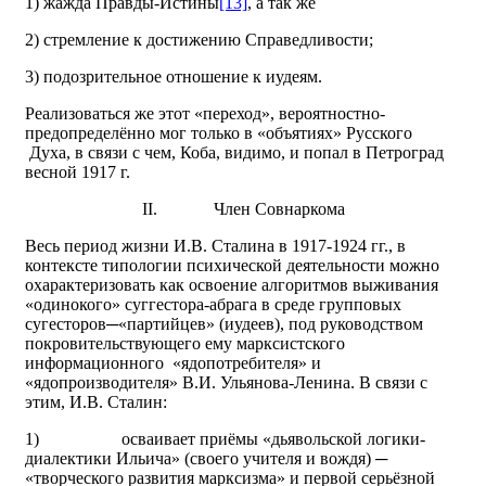
1) жажда Правды-Истины
[13]
, а так же
2) стремление к достижению Справедливости;
3) подозрительное отношение к иудеям.
Реализоваться же этот «переход», вероятностно-
предопределённо мог только в «объятиях» Русского
Духа, в связи с чем, Коба, видимо, и попал в Петроград
весной 1917 г.
II.
Член Совнаркома
Весь период жизни И.В. Сталина в 1917-1924 гг., в
контексте типологии психической деятельности можно
охарактеризовать как освоение алгоритмов выживания
«одинокого» суггестора-абрага в среде групповых
сугесторов─«партийцев» (иудеев), под руководством
покровительствующего ему марксистского
информационного «ядопотребителя» и
«ядопроизводителя» В.И. Ульянова-Ленина. В связи с
этим, И.В. Сталин:
1)
осваивает приёмы «дьявольской логики-
диалектики Ильича» (своего учителя и вождя) ─
«творческого развития марксизма» и первой серьёзной