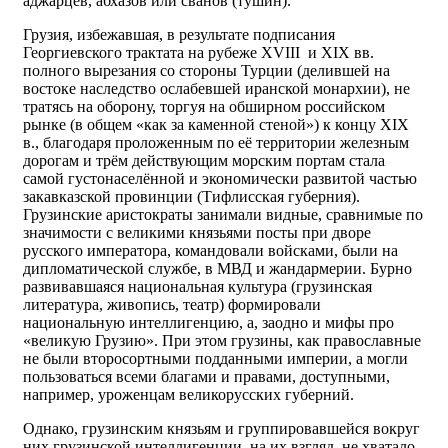
аджарцев, абхазов или сванов (тушин).
Грузия, избежавшая, в результате подписания
Георгиевского трактата на рубеже XVIII и XIX вв.
полного вырезания со стороны Турции (делившей на
востоке наследство ослабевшей иранской монархии), не
тратясь на оборону, торгуя на обширном российском
рынке (в общем «как за каменной стеной») к концу XIX
в., благодаря проложенным по её территории железным
дорогам и трём действующим морским портам стала
самой густонаселённой и экономически развитой частью
закавказской провинции (Тифлисская губерния).
Грузинские аристократы занимали видные, сравнимые по
значимости с великими князьями посты при дворе
русского императора, командовали войсками, были на
дипломатической службе, в МВД и жандармерии. Бурно
развивавшаяся национальная культура (грузинская
литература, живопись, театр) формировали
национальную интеллигенцию, а, заодно и мифы про
«великую Грузию». При этом грузины, как православные
не были второсортными подданными империи, а могли
пользоваться всеми благами и правами, доступными,
например, уроженцам великорусских губерний.
Однако, грузинским князьям и группировавшейся вокруг
них грузинской интеллигенции, на их взгляд, не хватало