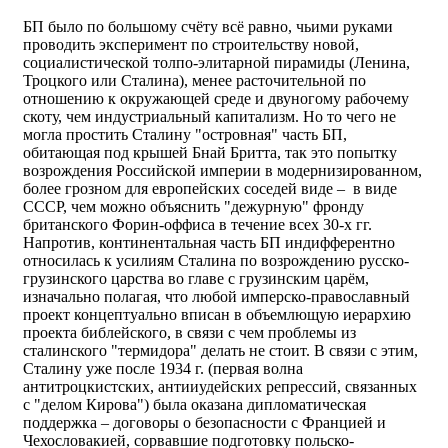
БП было по большому счёту всё равно, чьими руками
проводить эксперимент по строительству новой,
социалистической толпо-элитарной пирамиды (Ленина,
Троцкого или Сталина), менее расточительной по
отношению к окружающей среде и двуногому рабочему
скоту, чем индустриальный капитализм. Но то чего не
могла простить Сталину "островная" часть БП,
обитающая под крышей Бнай Бритта, так это попытку
возрождения Российской империи в модернизированном,
более грозном для европейских соседей виде – в виде
СССР, чем можно объяснить "дежурную" фронду
британского Форин-оффиса в течение всех 30-х гг.
Напротив, континентальная часть БП индифферентно
относилась к усилиям Сталина по возрождению русско-
грузинского царства во главе с грузинским царём,
изначально полагая, что любой имперско-православный
проект концептуально вписан в объемлющую иерархию
проекта библейского, в связи с чем проблемы из
сталинского "термидора" делать не стоит. В связи с этим,
Сталину уже после 1934 г. (первая волна
антитроцкистских, антииудейских репрессий, связанных
с "делом Кирова") была оказана дипломатическая
поддержка – договоры о безопасности с Францией и
Чехословакией, сорвавшие подготовку польско-