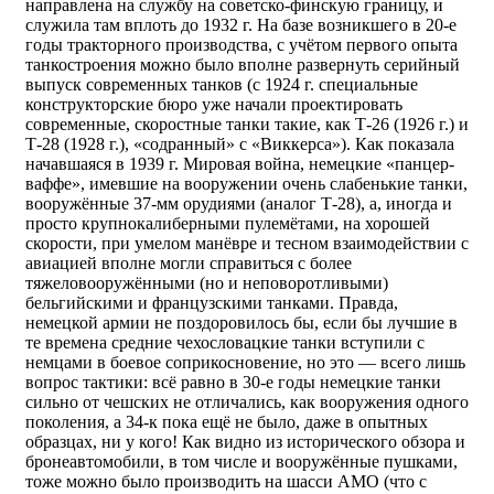
направлена на службу на советско-финскую границу, и
служила там вплоть до 1932 г. На базе возникшего в 20-е
годы тракторного производства, с учётом первого опыта
танкостроения можно было вполне развернуть серийный
выпуск современных танков (с 1924 г. специальные
конструкторские бюро уже начали проектировать
современные, скоростные танки такие, как Т-26 (1926 г.) и
Т-28 (1928 г.), «содранный» с «Виккерса»). Как показала
начавшаяся в 1939 г. Мировая война, немецкие «панцер-
ваффе», имевшие на вооружении очень слабенькие танки,
вооружённые 37-мм орудиями (аналог Т-28), а, иногда и
просто крупнокалиберными пулемётами, на хорошей
скорости, при умелом манёвре и тесном взаимодействии с
авиацией вполне могли справиться с более
тяжеловооружёнными (но и неповоротливыми)
бельгийскими и французскими танками. Правда,
немецкой армии не поздоровилось бы, если бы лучшие в
те времена средние чехословацкие танки вступили с
немцами в боевое соприкосновение, но это — всего лишь
вопрос тактики: всё равно в 30-е годы немецкие танки
сильно от чешских не отличались, как вооружения одного
поколения, а 34-к пока ещё не было, даже в опытных
образцах, ни у кого! Как видно из исторического обзора и
бронеавтомобили, в том числе и вооружённые пушками,
тоже можно было производить на шасси АМО (что с