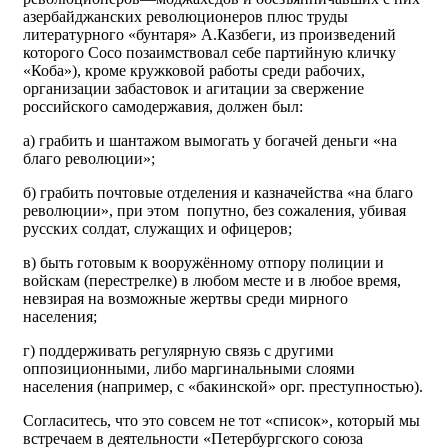
азербайджанских революционеров плюс труды
литературного «бунтаря» А.Казбеги, из произведений
которого Сосо позаимствовал себе партийную кличку
«Коба»), кроме кружковой работы среди рабочих,
организации забастовок и агитации за свержение
российского самодержавия, должен был:
а) грабить и шантажом вымогать у богачей деньги «на
благо революции»;
б) грабить почтовые отделения и казначейства «на благо
революции», при этом попутно, без сожаления, убивая
русских солдат, служащих и офицеров;
в) быть готовым к вооружённому отпору полиции и
войскам (перестрелке) в любом месте и в любое время,
невзирая на возможные жертвы среди мирного
населения;
г) поддерживать регулярную связь с другими
оппозиционными, либо маргинальными слоями
населения (например, с «бакинской» орг. преступностью).
Согласитесь, что это совсем не тот «список», который мы
встречаем в деятельности «Петербургского союза