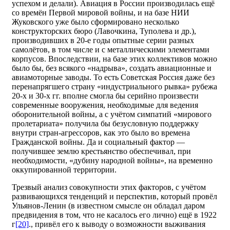
успехом и делали). Авиация в России производилась ещё
со времён Первой мировой войны, и на базе НИИ
Жуковского уже было сформировано несколько
конструкторских бюро (Лавочкина, Туполева и др.),
производивших в 20-е годы опытные серии разных
самолётов, в том числе и с металлическими элементами
корпусов. Впоследствии, на базе этих коллективов можно
было бы, без всякого «надрыва», создать авиационные и
авиамоторные заводы. То есть Советская Россия даже без
перенапрягшего страну «индустриального рывка» рубежа
20-х и 30-х гг. вполне смогла бы серийно произвести
современные вооружения, необходимые для ведения
оборонительной войны, а с учётом симпатий «мирового
пролетариата» получила бы безусловную поддержку
внутри стран-агрессоров, как это было во времена
Гражданской войны. Да и социальный фактор —
получившее землю крестьянство обеспечивал, при
необходимости, «дубину народной войны», на временно
оккупированной территории.
Трезвый анализ совокупности этих факторов, с учётом
развивающихся тенденций и перспектив, который провёл
Ульянов-Ленин (в известном смысле он обладал даром
предвидения в том, что не касалось его лично) ещё в 1922
г
[20]
., привёл его к выводу о возможности выживания