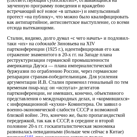
(соответствующий субпсихотип», отзывающийся на
заученную программу поведения и враждебно
встречающий всё новое «в штыки») и импульсивный
протест «на публику», что можно было квалифицировать
как антипартийное, антисоветское выступление, со всеми
отсюда вытекающими.
Сталин, видимо, долго думал «с чего начать» и подловил-
таки «их» на
содокладе
Зиновьева на XIV
партконференции (1925 г.), идентифицировав его как
отражение знаменитого в 20-х гг. на Западе плана
реструктуризации германской промышленности
американца Дауэса — плана империалистической
буржуазии по ограблению России, через германские
репарации странам-победительницам. Для усиления
аргументации И.В. Сталин применил гениальный по тем
временам пиар-ход: он «испугал» делегатов
партконференции, не имевших, конечно, объективного
представления о международных делах, и «кормившихся»
с информационной «кухни» Коминтерна. Он заявил о
военно-экономической слабости СССР и возможной
близкой войне. Это, конечно же, было пропагандисткой
передержкой, так как в СССР, в середине и второй
половине 20-х гг. госкапиталистическая экономика
развивалась невиданными (больше чем сейчас в Китае)