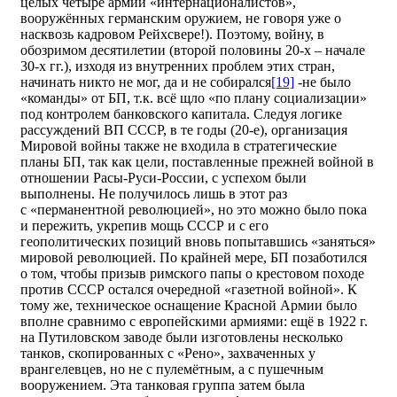
целых четыре армии «интернационалистов»,
вооружённых германским оружием, не говоря уже о
насквозь кадровом Рейхсвере!). Поэтому, войну, в
обозримом десятилетии (второй половины 20-х – начале
30-х гг.), изходя из внутренних проблем этих стран,
начинать никто не мог, да и не собирался
[19]
-не было
«команды» от БП, т.к. всё щло «по плану социализации»
под контролем банковского капитала. Следуя логике
рассуждений ВП СССР, в те годы (20-е), организация
Мировой войны также не входила в стратегические
планы БП, так как цели, поставленные прежней войной в
отношении Расы-Руси-России, с успехом были
выполнены. Не получилось лишь в этот раз
с «перманентной революцией», но это можно было пока
и пережить, укрепив мощь СССР и с его
геополитических позиций вновь попытавшись «заняться»
мировой революцией. По крайней мере, БП позаботился
о том, чтобы призыв римского папы о крестовом походе
против СССР остался очередной «газетной войной». К
тому же, техническое оснащение Красной Армии было
вполне сравнимо с европейскими армиями: ещё в 1922 г.
на Путиловском заводе были изготовлены несколько
танков, скопированных с «Рено», захваченных у
врангелевцев, но не с пулемётным, а с пушечным
вооружением. Эта танковая группа затем была