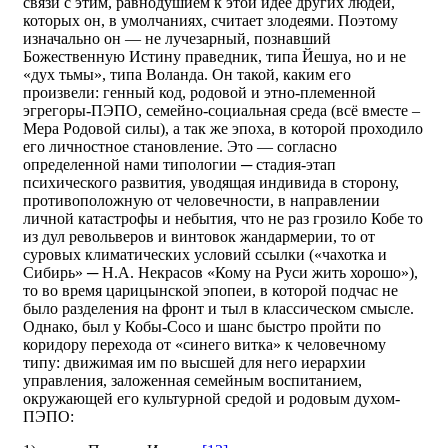
связи с этим, равнодушием к этой идее других людей,
которых он, в умолчаниях, считает злодеями. Поэтому
изначально он — не лучезарный, познавший
Божественную Истину праведник, типа Йешуа, но и не
«дух тьмы», типа Воланда. Он такой, каким его
произвели: генный код, родовой и этно-племенной
эгрегоры-ПЭПО, семейно-социальная среда (всё вместе –
Мера Родовой силы), а так же эпоха, в которой проходило
его личностное становление. Это — согласно
определенной нами типологии ─ стадия-этап
психического развития, уводящая индивида в сторону,
противоположную от человечности, в направлении
личной катастрофы и небытия, что не раз грозило Кобе то
из дул револьверов и винтовок жандармерии, то от
суровых климатических условий ссылки («чахотка и
Сибирь» ─ Н.А. Некрасов «Кому на Руси жить хорошо»),
то во время царицынской эпопеи, в которой подчас не
было разделения на фронт и тыл в классическом смысле.
Однако, был у Кобы-Сосо и шанс быстро пройти по
коридору перехода от «синего витка» к человечному
типу: движимая им по высшей для него иерархии
управления, заложенная семейным воспитанием,
окружающей его культурной средой и родовым духом-
ПЭПО: