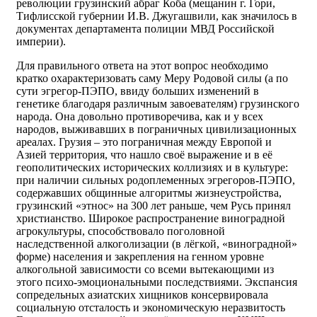
революции грузинский абраг Коба (мещанин г. Гори,
Тифлисской губернии И.В. Джугашвили, как значилось в
документах департамента полиции МВД Российской
империи).
Для правильного ответа на этот вопрос необходимо
кратко охарактеризовать саму Меру Родовой силы (а по
сути эгрегор-ПЭПО, ввиду больших изменений в
генетике благодаря различным завоевателям) грузинского
народа. Она довольно противоречива, как и у всех
народов, выживавших в пограничных цивилизационных
ареалах. Грузия – это пограничная между Европой и
Азией территория, что нашло своё выражение и в её
геополитических исторических коллизиях и в культуре:
при наличии сильных родоплеменных эгрегоров-ПЭПО,
содержавших общинные алгоритмы жизнеустройства,
грузинский «этнос» на 300 лет раньше, чем Русь принял
христианство. Широкое распространение виноградной
агрокультуры, способствовало поголовной
наследственной алкоголизации (в лёгкой, «виноградной»
форме) населения и закрепления на генном уровне
алкогольной зависимости со всеми вытекающими из
этого психо-эмоциональными последствиями. Экспансия
сопредельных азиатских хищников консервировала
социальную отсталость и экономическую неразвитость