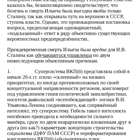
казалось бы, безаппеляционно свидетельствует, что
болезнь и смерть Ильича была выгодна якобы только
Сталину, так как открывала путь на верхнюю в СССР,
ступень власти. Однако, это провокационная постановка
вопроса, предполагающая одновариантный,
«подсказанный» ответ в ряду объективно существующих
вероятностных предопределённостях.
Преждевременная смерть Ильича
была вредна
для И.В.
Сталина как
обучающегося управленца
по двум
нижеследующим объективным причинам.
1.
Суперсистема ВКП(б) представляла собой в
начале 20-х гг. плохо «склеенный» на низших
приоритетах, из иногда противоположных по своей
концептуальной направленности регионов, конгломерат
под управлением гения политической эквилибристики,
носителя дьявольской «всепобеждающей» логики В.И.
Ульянова-Ленина соединявшего, как сопряжённый
интеллект, эту суперсистему. Гибель такого интеллекта
неизбежно приводила к необходимости сильного
манёвра, сразу по двум иеарархически вложенным друг в
друга (но как?) параметрам: концепции строительства
социализма (ЦФУ ПАМ СССР) и переформатирования
конгломерата ВКП(б) («большевики» плюс