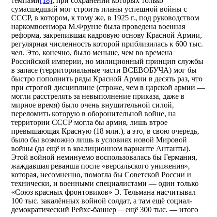
темпами
[18]
, при сохранении которых только
сумасшедший мог строить планы успешной войны с
СССР, в котором, к тому же, в 1925 г., под руководством
наркомвоенмора М.Фрунзе была проведена военная
реформа, закрепившая кадровую основу Красной Армии,
регулярная численность которой приблизилась к 600 тыс.
чел. Это, конечно, было меньше, чем во времена
Российской империи, но милиционный принцип службы
в запасе (территориальные части ВСЕВОБУЧА) мог бы
быстро пополнить ряды Красной Армии в десять раз, что
при строгой дисциплине (строже, чем в царской армии —
могли расстрелять за невыполнение приказа, даже в
мирное время) было очень внушительной силой,
переломить которую в оборонительной войне, на
территории СССР могла бы армия, лишь втрое
превышающая Красную (18 млн.), а это, в свою очередь,
было бы возможно лишь в условиях новой Мировой
войны (да ещё и в коалиционном варианте Антанты).
Этой войной неминуемо воспользовалась бы Германия,
жаждавшая реванша после «версальского унижения»,
которая, несомненно, помогла бы Советской России и
технически, и военными специалистами — один только
«Союз красных фронтовиков» Э. Тельмана насчитывал
100 тыс. закалённых войной солдат, а там ещё социал-
демократический Рейхс-баннер ─ ещё 300 тыс. — итого