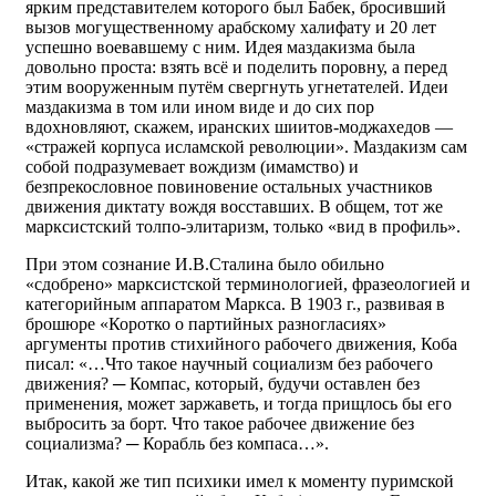
ярким представителем которого был Бабек, бросивший
вызов могущественному арабскому халифату и 20 лет
успешно воевавшему с ним. Идея маздакизма была
довольно проста: взять всё и поделить поровну, а перед
этим вооруженным путём свергнуть угнетателей. Идеи
маздакизма в том или ином виде и до сих пор
вдохновляют, скажем, иранских шиитов-моджахедов —
«стражей корпуса исламской революции». Маздакизм сам
собой подразумевает вождизм (имамство) и
безпрекословное повиновение остальных участников
движения диктату вождя восставших. В общем, тот же
марксистский толпо-элитаризм, только «вид в профиль».
При этом сознание И.В.Сталина было обильно
«сдобрено» марксистской терминологией, фразеологией и
категорийным аппаратом Маркса. В 1903 г., развивая в
брошюре «Коротко о партийных разногласиях»
аргументы против стихийного рабочего движения, Коба
писал: «…Что такое научный социализм без рабочего
движения? ─ Компас, который, будучи оставлен без
применения, может заржаветь, и тогда прищлось бы его
выбросить за борт. Что такое рабочее движение без
социализма? ─ Корабль без компаса…».
Итак, какой же тип психики имел к моменту пуримской