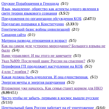
Оружие Порабощения и Геноцида
(
5
/1)
Язык, мышление, общество как аспекты одного явления в
свете теории языкового сознания
(
3.5
/2)
Предложения по организации обсуждения КОБ
(
2.67
/3)
Предлагаю поправки в Конституцию
(
2.33
/3)
Генетический базис войны цивилизаций
(
2
/1)
Санация сайта
(
1
/1)
Матрица развода: отношения и возраст
(
5
/5)
Как на самом деле устроено мироздание? Большого взрыва не
было
(
5
/4)
Вами управляют. И вы этого не замечаете
(
5
/3)
Указ №809: Последний шанс России на спасение?
(
5
/3)
Периферия ГП продолжает наступление на КОБ
(
5
/2)
4 или 7 ноября ?
(
5
/2)
Какая должна быть идеология. И она единственная.
(
5
/2)
Энергия мечты и энергия разрушения
(
5
/2)
Вторжение уже началось. Как семья станет кормом для НКО
(
9.99
/451)
Чисто чтобы не забыть, первыми в космос вышли русские
(
5
/110)
Центральный банк России работает на её уничтожение
(
5
/64)