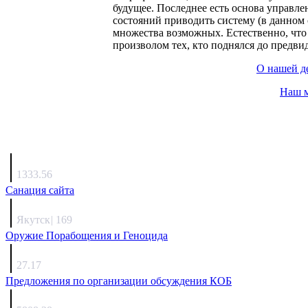
будущее. Последнее есть основа управле
состояний приводить систему (в данном
множества возможных. Естественно, что
произволом тех, кто поднялся до предвид
О нашей д
Наш м
Агафонов
1333.56
Санация сайта
Каиргали
Якутск
|
169
Оружие Порабощения и Геноцида
Михаил Михайлович
27.17
Предложения по организации обсуждения КОБ
Люкин