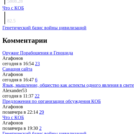
5808.28
Что с КОБ
surov
82.5
Генетический базис войны цивилизаций
Комментарии
Оружие Порабощения и Геноцида
Агафонов
сегодня в 16:54
23
Санация сайта
Агафонов
сегодня в 16:47
6
Язык, мышление, общество как аспекты одного явления в свете
Alexander53
сегодня в 11:37
22
Предложения по организации обсуждения КОБ
Агафонов
позавчера в 22:14
29
Что с КОБ
Агафонов
позавчера в 19:30
2
Генетический базис войны цивилизаций