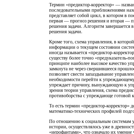
Термин «предиктор-корректор» — назван
последовательными приближениями нахо
представляет собой цикл, в котором в п
первая — прогноз решения и вторая — п
решения задачи. Алгоритм завершается в
решения задачи.
Кроме того, схема управления, в которо
информации о текущем состоянии системы
иногда называется «предиктор-корректор
существу более точно «предуказатель-по
принципе наиболее высокое качество уп
замкнута не через свершившееся прошлое
позволяет свести запаздывание управлен
необходимости перейти к упреждающему
упреждает причину, вынуждающую к упр
зрения теории управления, схема предик
противоборства с упреждающе готовой к
То есть термин «предиктор-корректор» 
математико-технических профилей подго
По отношению к социальным системам уп
истории, осуществлялось уже в древност
«иерофантами», что означало их умение 