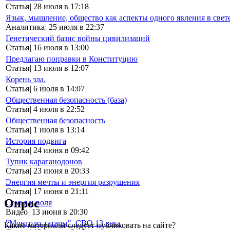
Статья
|
28 июля в 17:18
Язык, мышление, общество как аспекты одного явления в свет
Аналитика
|
25 июля в 22:37
Генетический базис войны цивилизаций
Статья
|
16 июля в 13:00
Предлагаю поправки в Конституцию
Статья
|
13 июля в 12:07
Корень зла.
Статья
|
6 июля в 14:07
Общественная безопасность (база)
Статья
|
4 июля в 22:52
Общественная безопасность
Статья
|
1 июля в 13:14
История подвига
Статья
|
24 июня в 09:42
Тупик караганодонов
Статья
|
23 июня в 20:33
Энергия мечты и энергия разрушения
Статья
|
17 июня в 21:11
Опрос
Семья и воля
Видео
|
13 июня в 20:30
"Монголо-татары". СВО 13 века
Какие материалы следует публиковать на сайте?