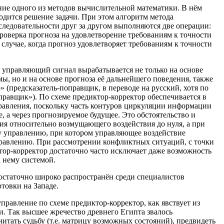
ие одного из методов вычислительной математики. В нём
дится решение задачи. При этом алгоритм метода
оследовательности друг за другом выполняются две операции:
роверка прогноза на удовлетворение требованиям к точности
 случае, когда прогноз удовлетворяет требованиям к точности
й управляющий сигнал вырабатывается не только на основе
, но и на основе прогноза её дальнейшего поведения, также
» (предсказатель-поправщик, в переводе на русский, хотя по
правщик»). По схеме предиктор-корректор обеспечивается в
равления, поскольку часть контуров циркуляции информации
, а через прогнозируемое будущее. Это обстоятельство и
ия относительно возмущающего воздействия до нуля, а при
 управлению, при котором управляющее воздействие
авлению. При рассмотрении конфликтных ситуаций, с точки
тор-корректор достаточно часто исключает даже возможность
 нему системой.
достаточно широко распространён среди специалистов
товки на Западе.
равление по схеме предиктор-корректор, как явствует из
и. Так высшее жречество древнего Египта звалось
читать судьбу (т.е. матрицу возможных состояний), предвидеть