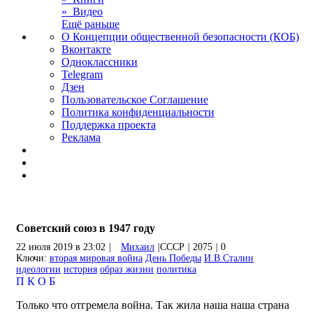
» Видео
Ещё раньше
О Концепции общественной безопасности (КОБ)
Вконтакте
Одноклассники
Telegram
Дзен
Пользовательское Соглашение
Политика конфиденциальности
Поддержка проекта
Реклама
Cоветский союз в 1947 году
22 июля 2019 в 23:02
|
Михаил
|
CCCР
|
2075
|
0
Ключи:
вторая мировая война
День Победы
И.В.Сталин
идеологии
история
образ жизни
политика
П
К
О
Б
Только что отгремела война. Так жила наша наша страна