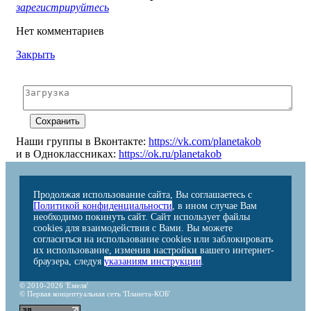
зарегистрируйтесь
Нет комментариев
Закрыть
Наши группы в Вконтакте:
https://vk.com/planetakob
и в Одноклассниках:
https://ok.ru/planetakob
Продолжая использование сайта, Вы соглашаетесь с
Политикой конфиденциальности
, в ином случае Вам
необходимо покинуть сайт. Сайт использует файлы
cookies для взаимодействия с Вами. Вы можете
согласиться на использование cookies или заблокировать
их использование, изменив настройки вашего интернет-
браузера, следуя
указаниям инструкции
.
© 2010-2026 'Емеля'
© Первая концептуальная сеть 'Планета-КОБ'