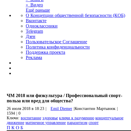
» Видео
Ещё раньше
О Концепции общественной безопасности (КОБ)
Вконтакте
Одноклассники
Telegram
Дзен
Пользовательское Соглашение
Политика конфиденциальности
Поддержка проекта
Реклама
ЧМ 2018 или физкультура / Профессиональный спорт-
польза или вред для общества?
26 июля 2018 в 18:23
|
Emil Diemer
|
Константин Мартынюк
|
1594
|
0
Ключи:
воспитание
здоровье
ключи к разумению
концептуальное
движение
матричное управление
паразитизм
спорт
П
К
О
Б