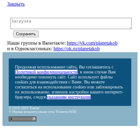
Закрыть
Наши группы в Вконтакте:
https://vk.com/planetakob
и в Одноклассниках:
https://ok.ru/planetakob
Продолжая использование сайта, Вы соглашаетесь с
Политикой конфиденциальности
, в ином случае Вам
необходимо покинуть сайт. Сайт использует файлы
cookies для взаимодействия с Вами. Вы можете
согласиться на использование cookies или заблокировать
их использование, изменив настройки вашего интернет-
браузера, следуя
указаниям инструкции
.
© 2010-2026 'Емеля'
© Первая концептуальная сеть 'Планета-КОБ'