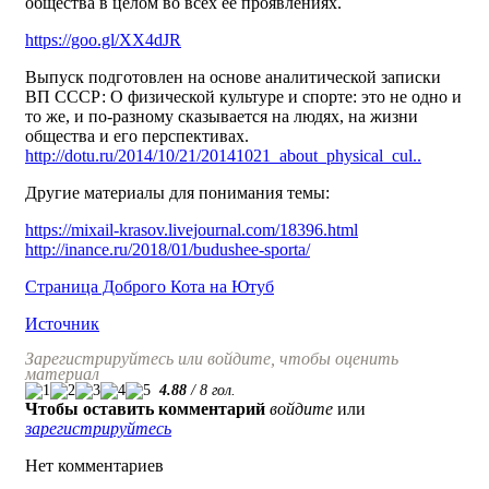
общества в целом во всех её проявлениях.
https://goo.gl/XX4dJR
Выпуск подготовлен на основе аналитической записки
ВП СССР: О физической культуре и спорте: это не одно и
то же, и по-разному сказывается на людях, на жизни
общества и его перспективах.
http://dotu.ru/2014/10/21/20141021_about_physical_cul..
Другие материалы для понимания темы:
https://mixail-krasov.livejournal.com/18396.html
http://inance.ru/2018/01/budushee-sporta/
Страница Доброго Кота на Ютуб
Источник
Зарегистрируйтесь или войдите, чтобы оценить
материал
4.88
/
8
гол.
Чтобы оставить комментарий
войдите
или
зарегистрируйтесь
Нет комментариев