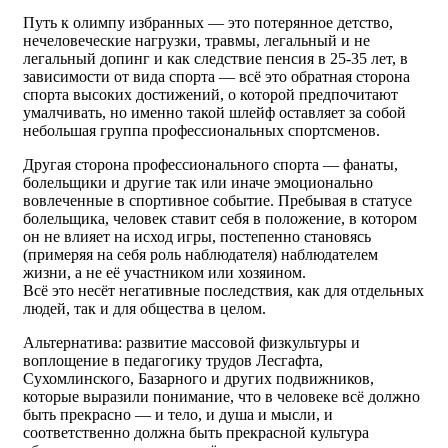
Путь к олимпу избранных — это потерянное детство,
нечеловеческие нагрузки, травмы, легальный и не
легальный допинг и как следствие пенсия в 25-35 лет, в
зависимости от вида спорта — всё это обратная сторона
спорта высоких достижений, о которой предпочитают
умалчивать, но именно такой шлейф оставляет за собой
небольшая группа профессиональных спортсменов.
Другая сторона профессионального спорта — фанаты,
болельщики и другие так или иначе эмоционально
вовлеченные в спортивное событие. Пребывая в статусе
болельщика, человек ставит себя в положение, в котором
он не влияет на исход игры, постепенно становясь
(примеряя на себя роль наблюдателя) наблюдателем
жизни, а не её участником или хозяином.
Всё это несёт негативные последствия, как для отдельных
людей, так и для общества в целом.
Альтернатива: развитие массовой физкультуры и
воплощение в педагогику трудов Лесгафта,
Сухомлинского, Базарного и других подвижников,
которые выразили понимание, что в человеке всё должно
быть прекрасно — и тело, и душа и мысли, и
соответственно должна быть прекрасной культура