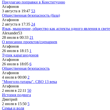
Предлагаю поправки в Конституцию
Агафонов
3 августа в 19:47
53
Общественная безопасность (база)
Агафонов
2 августа в 17:35
24
Язык, мышление, общество как аспекты одного явления в свете
Alexander53
28 июля в 00:33
21
О вписании проектов/сценариев
Агафонов
26 июля в 18:15
1
Тупик караганодонов
Агафонов
26 июля в 18:05
6
Общественная безопасность
Агафонов
4 июля в 00:00
2
"Монголо-татары". СВО 13 века
Агафонов
2 июля в 22:11
50
История подвига
Дмитрий
2 июля в 15:50
5
Семья и воля