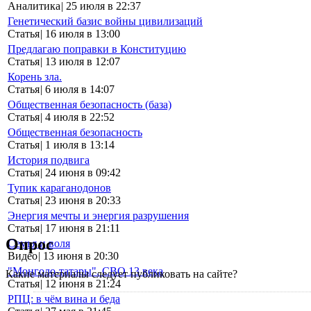
Аналитика
|
25 июля в 22:37
Генетический базис войны цивилизаций
Статья
|
16 июля в 13:00
Предлагаю поправки в Конституцию
Статья
|
13 июля в 12:07
Корень зла.
Статья
|
6 июля в 14:07
Общественная безопасность (база)
Статья
|
4 июля в 22:52
Общественная безопасность
Статья
|
1 июля в 13:14
История подвига
Статья
|
24 июня в 09:42
Тупик караганодонов
Статья
|
23 июня в 20:33
Энергия мечты и энергия разрушения
Статья
|
17 июня в 21:11
Опрос
Семья и воля
Видео
|
13 июня в 20:30
"Монголо-татары". СВО 13 века
Какие материалы следует публиковать на сайте?
Статья
|
12 июня в 21:24
РПЦ: в чём вина и беда