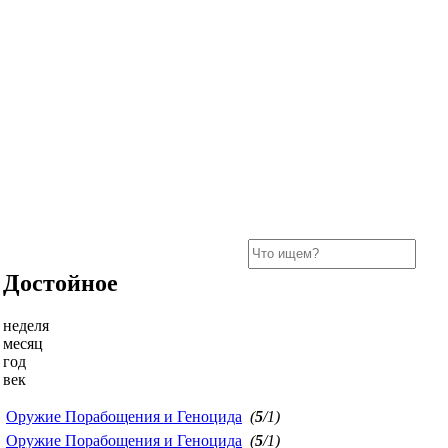
Достойное
неделя
месяц
год
век
Оружие Порабощения и Геноцида
(
5
/1)
Оружие Порабощения и Геноцида
(
5
/1)