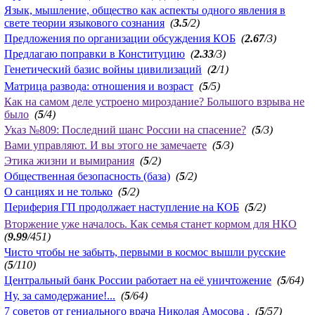
Язык, мышление, общество как аспекты одного явления в
свете теории языкового сознания
(
3.5
/2)
Предложения по организации обсуждения КОБ
(
2.67
/3)
Предлагаю поправки в Конституцию
(
2.33
/3)
Генетический базис войны цивилизаций
(
2
/1)
Матрица развода: отношения и возраст
(
5
/5)
Как на самом деле устроено мироздание? Большого взрыва не
было
(
5
/4)
Указ №809: Последний шанс России на спасение?
(
5
/3)
Вами управляют. И вы этого не замечаете
(
5
/3)
Этика жизни и вымирания
(
5
/2)
Общественная безопасность (база)
(
5
/2)
О санциях и не только
(
5
/2)
Периферия ГП продолжает наступление на КОБ
(
5
/2)
Вторжение уже началось. Как семья станет кормом для НКО
(
9.99
/451)
Чисто чтобы не забыть, первыми в космос вышли русские
(
5
/110)
Центральный банк России работает на её уничтожение
(
5
/64)
Ну, за самодержание!...
(
5
/64)
7 советов от гениального врача Николая Амосова .
(
5
/57)