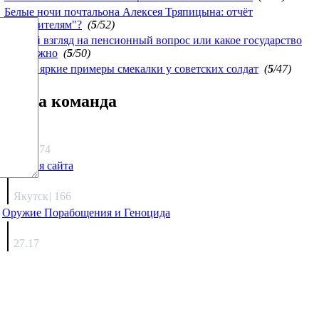
Белые ночи почтальона Алексея Тряпицына: отчёт
"победителям"?
(
5
/52)
Другой взгляд на пенсионный вопрос или какое государство
нам нужно
(
5
/50)
Самые яркие примеры смекалки у советских солдат
(
5
/47)
Наша команда
Агафонов
1333.74
Санация сайта
Каиргали
Якутск
|
166
Оружие Порабощения и Геноцида
Михаил Михайлович
27.17