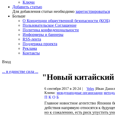
Ключи
Добавить статью
Для добавления статьи необходимо
зарегистрироваться
Больше
О Концепции общественной безопасности (КОБ)
Пользовательское Соглашение
Политика конфиденциальности
Информеры и баннеры
RSS-лента
Поддержка проекта
Реклама
Контакты
Вход
... в единстве сила ...
"Новый китайский
6 сентября 2017 в 20:24
|
Veles
|
Иван Данил
Ключи:
международные организации
методо
П
К
О
Б
Главное новостное агентство Японии бь
действия напрямую относятся к будуще
но к сожалению, есть риск упустить у