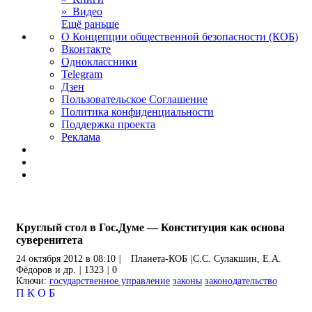
» Видео
Ещё раньше
О Концепции общественной безопасности (КОБ)
Вконтакте
Одноклассники
Telegram
Дзен
Пользовательское Соглашение
Политика конфиденциальности
Поддержка проекта
Реклама
Круглый стол в Гос.Думе — Конституция как основа
суверенитета
24 октября 2012 в 08:10
|
Планета-КОБ
|
С.С. Сулакшин, Е.А.
Фёдоров и др.
|
1323
|
0
Ключи:
государственное управление
законы
законодательство
П
К
О
Б