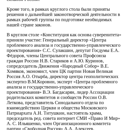
Кроме того, в рамках круглого стола были приняты
решения о дальнейшей законотворческой деятельности в
рамках рабочей группы по подготовке необходимых
нашей стране законов.
В круглом столе «Конституция как основа суверенитета»
приняли участие: Генеральный директор «Центра
проблемного анализа и государственно-управленческого
проектирования» С.С. Сулакшин, депутат Госдумы Е.А.
Фёдоров, члены Центрального совета Профсоюза
граждан России Н.В. Стариков и А.Ю. Куринов,
сопредседатель Движения «Народный Собор» В.Е.
Хомяков, экономист, член ЦК партии Новая Великая
Россия А.О. Отырба, директор центра геополитических
экспертиз В.М.Коровин, эксперт «Центра проблемного
анализа и государственно-управленческого
проектирования» В.Э. Багдасарян, лидер Ассоциации
родительских комитетов и сообществ России О.В.
Леткова, представитель Синодального отдела по
взаимодействию Церкви и общества Московского
Патриархата А.Н. Титушкин, настоятель храма,
председатель ред. совета интернет СМИ «Право И Мир»
А. С. Ильяшенко, член Организационного комитета
партии «Свободная Россия» А.А. Алексеев.