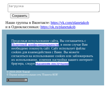
Наши группы в Вконтакте:
https://vk.com/planetakob
и в Одноклассниках:
https://ok.ru/planetakob
Продолжая использование сайта, Вы соглашаетесь с
Политикой конфиденциальности
, в ином случае Вам
необходимо покинуть сайт. Сайт использует файлы
cookies для взаимодействия с Вами. Вы можете
согласиться на использование cookies или заблокировать
их использование, изменив настройки вашего интернет-
браузера, следуя
указаниям инструкции
.
© 2010-2026 'Емеля'
© Первая концептуальная сеть 'Планета-КОБ'