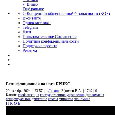
» Видео
Ещё раньше
О Концепции общественной безопасности (КОБ)
Вконтакте
Одноклассники
Telegram
Дзен
Пользовательское Соглашение
Политика конфиденциальности
Поддержка проекта
Реклама
Безинфляционная валюта БРИКС
29 октября 2024 в 23:57
|
Люкин
|
Ефимов В.А.
|
1749
|
0
Ключи:
глобализация
государственное управление
дипломатия
концептуальное движение
союзы
финансы
экономика
П
К
О
Б