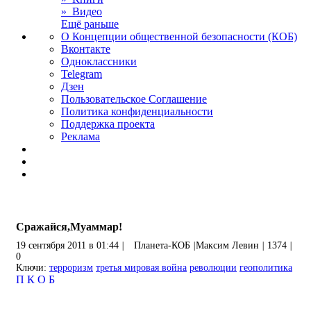
» Видео
Ещё раньше
О Концепции общественной безопасности (КОБ)
Вконтакте
Одноклассники
Telegram
Дзен
Пользовательское Соглашение
Политика конфиденциальности
Поддержка проекта
Реклама
Сражайся,Муаммар!
19 сентября 2011 в 01:44
|
Планета-КОБ
|
Максим Левин
|
1374
|
0
Ключи:
терроризм
третья мировая война
революции
геополитика
П
К
О
Б