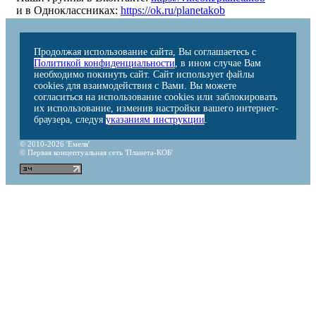
и в Одноклассниках:
https://ok.ru/planetakob
Продолжая использование сайта, Вы соглашаетесь с
Политикой конфиденциальности
, в ином случае Вам
необходимо покинуть сайт. Сайт использует файлы
cookies для взаимодействия с Вами. Вы можете
согласиться на использование cookies или заблокировать
их использование, изменив настройки вашего интернет-
браузера, следуя
указаниям инструкции
.
© 2010-2026 'Емеля'
© Первая концептуальная сеть 'Планета-КОБ'