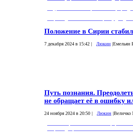
• Курсы помогают обрести смысл, преодол
• Присоединяйтесь к сообществу для дос
Положение в Сирии стабил
7 декабря 2024 в 15:42
|
Люкин
|
Емельян 
После захвата Алеппо протурецкие банд
продолжили наступление, захватывая оди
бегущей армии Сирии.
В последние дни боевики окружали 600-т
боевиков военный аэропорт города, мес
Путь познания. Преодолет
не обращает её в ошибку и
24 ноября 2024 в 20:50
|
Люкин
|
Величко 
0:02:49 - Приветствие. Новый формат бесед
"борьбы добра со злом" и опасности ниги