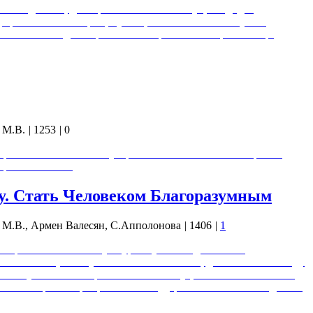
нный деятель, доктор экономических наук, кандидат
управления и истории, публицист. Более 30 лет изучает
 помогает людям справляться с проблемами при помощи
 М.В.
|
1253
|
0
тройстве. Начинаем с суверенитета.... Михаил Викторович
ория Ахметова.
у. Стать Человеком Благоразумным
 М.В., Армен Валесян, С.Апполонова
|
1406
|
1
те "Справочник по межкультурному взаимодействию",
но: “Сейчас (после убийства И.В. Сталина, давшего в 1953 году
ившемуся в 1993 г. принятием конституции постсоветской РФ)
рой «элитарно»-корпоративная государственность — вследствие