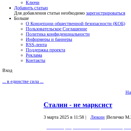
Ключи
Добавить статью
Для добавления статьи необходимо
зарегистрироваться
Больше
О Концепции общественной безопасности (КОБ)
Пользовательское Соглашение
Политика конфиденциальности
Информеры и баннеры
RSS-лента
Поддержка проекта
Реклама
Контакты
Вход
... в единстве сила ...
На
Сталин - не марксист
3 марта 2025 в 11:58
|
Люкин
|
Величко М.
Как товарищ Сталин «поправлял» Маркса