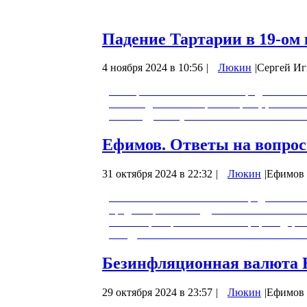
него…
Падение Тартарии в 19-ом 
4 ноября 2024 в 10:56
|
Люкин
|
Сергей Иг
Этот фильм можно назвать продолжением 
лет назад. Если говорить вкратце, то Ро
1812 году выступила совместно с Велико
Ефимов. Ответы на вопро
31 октября 2024 в 22:32
|
Люкин
|
Ефимов 
00:00 Начало 00:15 Любовь к родине 02:0
предиктора 05:41 Судьба Николая II и е
13:44 Вера и религия 16:25 Эфир и одерж
Синдром человечества и СВО 22:20 Вос
Безинфляционная валюта
29 октября 2024 в 23:57
|
Люкин
|
Ефимов 