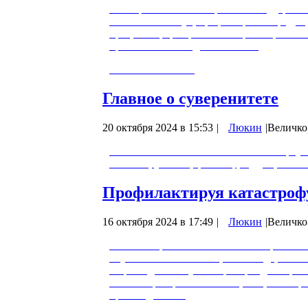
Виктор Алексеевич Ефимов - государстве
технических наук, профессор по кафедре 
процессы формирования мировоззрения и
правильных взглядов на жизнь.
То же самое в ВК:
Главное о суверенитете
20 октября 2024 в 15:53
|
Люкин
|
Величко
18.10.2024 Объективные знания и мироус
Величко, учёный, философ, мудрец. Викт
Профилактируя катастроф
16 октября 2024 в 17:49
|
Люкин
|
Величко
0:01:37 - Приветствие. 0:02:03 - В рабо
опубликованной в конце 2022 года, сказа
старт медленному госперевороту, заверш
течёт вторая фаза полного цикла, в кото
преобладания…