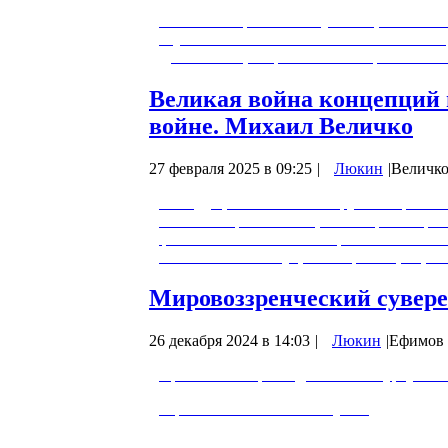
Сталин – марксист? Разумеется, ответите
наук Михаил Величко считает иначе. В с
Дополнения, возражения и споры – не то
Великая война концепций
войне. Михаил Величко
27 февраля 2025 в 09:25
|
Люкин
|
Величко
Что будет, если человек нарушит гармо
войнах современности, об истории миро
финансовой системой и нравственных ос
экономических наук, соавтор Концепции 
Мировоззренческий сувере
26 декабря 2024 в 14:03
|
Люкин
|
Ефимов 
Приглашаем присоединиться к курсу «Шк
https://efimovschool.ru/kursynew
• Школа управления открывает двери к с