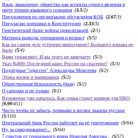
Язык, мышление, общество как аспекты одного явления в
свете теории языкового сознания
(
3.5
/2)
Предложения по организации обсуждения КОБ
(
2.67
/3)
Предлагаю поправки в Конституцию
(
2.33
/3)
й
Генетический базис войны цивилизаций
(
2
/1)
Матрица развода: отношения и возраст
(
5
/5)
Как на самом деле устроено мироздание? Большого взрыва не
было
(
5
/4)
Вами управляют. И вы этого не замечаете
(
5
/3)
Указ №809: Последний шанс России на спасение?
(
5
/3)
Подлёдные "одиссеи" Александра Моисеева
(
5
/2)
Этика жизни и вымирания
(
5
/2)
Общественная безопасность (база)
(
5
/2)
О санциях и не только
(
5
/2)
Вторжение уже началось. Как семья станет кормом для НКО
(
9.99
/451)
Чисто чтобы не забыть, первыми в космос вышли русские
(
5
/110)
Центральный банк России работает на её уничтожение
(
5
/64)
Ну, за самодержание!...
(
5
/64)
7 советов от гениального врача Николая Амосова .
(
5
/57)