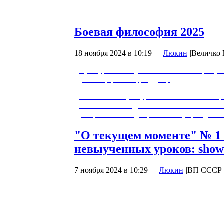
данном уровне нравственности участников
относиться ко "злу". 0:48:42…
Боевая философия 2025
18 ноября 2024 в 10:19
|
Люкин
|
Величко 
Культура и её обусловленность концепц
учёный, философ, мудрец.
“Типология культур – это отношение к т
способности подчинять себя и событий во
разграничивает добро и зло в упрежден
"О текущем моменте" № 1 (1
невыученных уроков: show 
7 ноября 2024 в 10:29
|
Люкин
|
ВП СССР
«
Доля ВВП России в мировом1 по паритет
что делает её четвертой экономикой ми
экономики на 0,4 п.п. — до 3,6 %.
Международный валютный фонд (МВФ) о