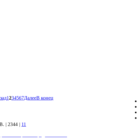
зад
1
2
3
4
5
6
7
Далее
В конец
В.
|
2344
|
11
, или Спор на тетрадных полях