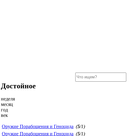
Достойное
неделя
месяц
год
век
Оружие Порабощения и Геноцида
(
5
/1)
Оружие Порабощения и Геноцида
(
5
/1)