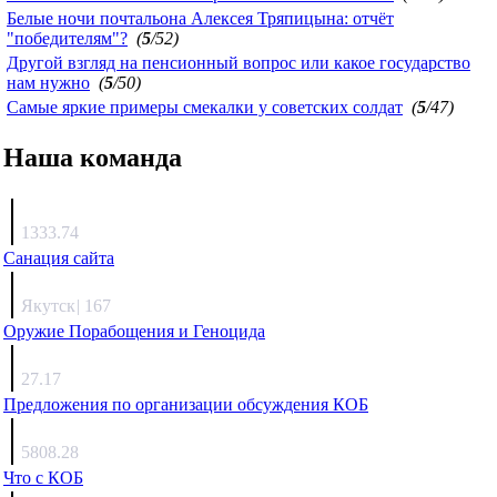
Белые ночи почтальона Алексея Тряпицына: отчёт
"победителям"?
(
5
/52)
Другой взгляд на пенсионный вопрос или какое государство
нам нужно
(
5
/50)
Самые яркие примеры смекалки у советских солдат
(
5
/47)
Наша команда
Агафонов
1333.74
Санация сайта
Каиргали
Якутск
|
167
Оружие Порабощения и Геноцида
Михаил Михайлович
27.17
Предложения по организации обсуждения КОБ
Люкин
5808.28
Что с КОБ