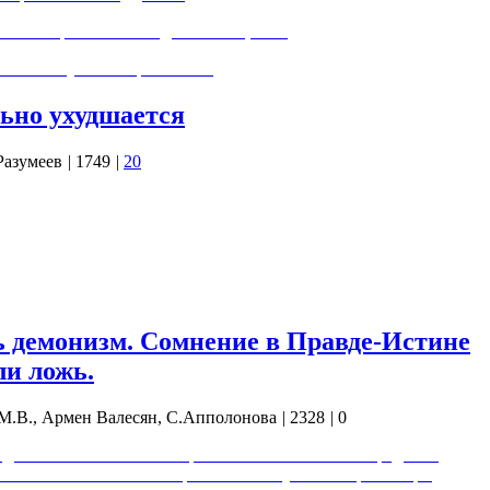
евать препятствия и достигать целей.
тижения лучшей версии себя.
ьно ухудшается
Разумеев
|
1749
|
20
ы "Хайят Тахрир аш-Шам" (запрещена в РФ) и СНА
н за другим населенные пункты у разучившейся воевать и
ысячную Хаму, а сегодня вошли в город. Под контролем
тная тюрьма (выпустили 3000…
ь демонизм. Сомнение в Правде-Истине
ли ложь.
М.В., Армен Валесян, С.Апполонова
|
2328
|
0
ы. 0:05:41 - Всё ли в мире от Бога? 0:11:18 - О парадигме
лизма. 0:18:20 - Всё совершается наилучшим образом при