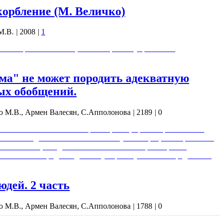
корбление (М. Величко)
М.В.
|
2008
|
1
 Виктории Ахметовой, канал Перехват управления.
ма" не может породить адекватную
ых обобщений.
о М.В., Армен Валесян, С.Апполонова
|
2189
|
0
и считать состоятельным мировоззрение, при котором человек
ризм" складывается естественным путём в процессе взросления
вается с тем, что дееспособность такого мировоззрения
" не может породить адекватную физику. Система предельных
дей. 2 часть
о М.В., Армен Валесян, С.Апполонова
|
1788
|
0