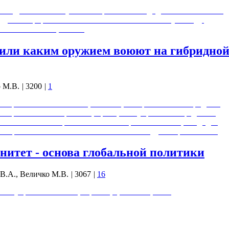
 вы. Да и какие могут быть варианты? Кандидат экономических
тудии «Авроры» он изложит своё мнение по этому поводу.
лько желательны, но и…
 или каким оружием воюют на гибридно
 М.В.
|
3200
|
1
нию промысла Божьего. О цивилизациях прошлого и гибридных
вых религиозных проектов, принципах управления кредитно-
новах власти говорит Михаил Викторович Величко, кандидат
общественной безопасности. С гостем беседует Сергей Зотов.
нитет - основа глобальной политики
В.А., Величко М.В.
|
3067
|
16
ола управления собой, страной, цивилизацией».
аморазвитию и мудрости.