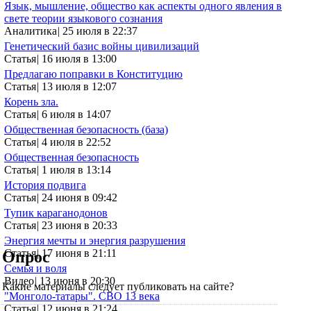
Язык, мышление, общество как аспекты одного явления в
свете теории языкового сознания
Аналитика
|
25 июля в 22:37
Генетический базис войны цивилизаций
Статья
|
16 июля в 13:00
Предлагаю поправки в Конституцию
Статья
|
13 июля в 12:07
Корень зла.
Статья
|
6 июля в 14:07
Общественная безопасность (база)
Статья
|
4 июля в 22:52
Общественная безопасность
Статья
|
1 июля в 13:14
История подвига
Статья
|
24 июня в 09:42
Тупик караганодонов
Статья
|
23 июня в 20:33
Энергия мечты и энергия разрушения
Статья
|
17 июня в 21:11
Опрос
Семья и воля
Видео
|
13 июня в 20:30
Какие материалы следует публиковать на сайте?
"Монголо-татары". СВО 13 века
Статья
|
12 июня в 21:24