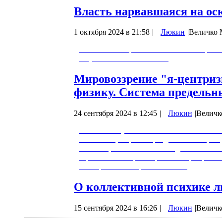
Власть нарвавшаяся на ос
1 октября 2024 в 21:58
|
Люкин
|
Величко 
Михаил Викторович отвечает на вопросы
Опубликовано 30.09.2024.
Мировоззрение "я-центриз
физику. Система предельн
24 сентября 2024 в 12:45
|
Люкин
|
Величк
0:00:00 - Вступление. 0:00:42 - Можно л
является "центром мироздания"? "Я-цент
человека, и большинство людей не сталки
ограничена. Мировоззрение "я-центризма
обобщений. Четыре ипостаси…
О коллективной психике лю
15 сентября 2024 в 16:26
|
Люкин
|
Величк