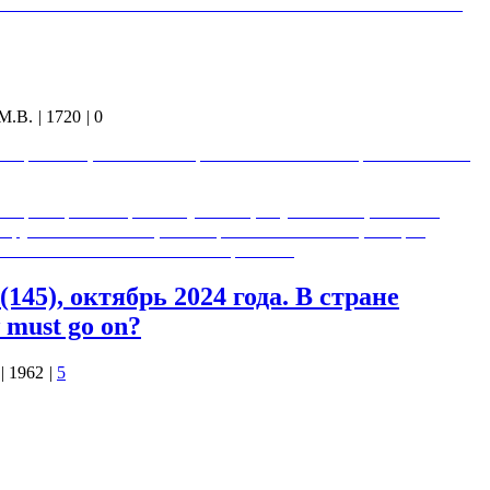
 событий. 0:25:07 - Закончилась ли Кали-Юга? 0:43:18 – Как
М.В.
|
1720
|
0
ией организации жизни общества. Михаил Викторович Величко,
рём факторам: Творческому потенциалу личности, воли как
круг осознаваемой целесообразности и совести, которая
ии по отношению к событиям. Причём…
45), октябрь 2024 года. В стране
must go on?
|
1962
|
5
у покупательной способности2 в 2024 году составляет 3,55 %,
ра, подсчитали в МВФ. Фонд также улучшил прогноз по росту
публиковал новый доклад по динамике ВВП стран мира. Из