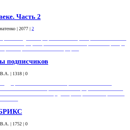
веке. Часть 2
натенко
|
2077
|
2
фильма Падение Тартарии в XIX веке, который я снял более 5
ссийская империя, которая изначально была проектом Европы, в
й армией против Московии и Тартарии.
сы подписчиков
В.А.
|
1318
|
0
8 Будущее человечества 03:23 Общество без глобального
го семьи 08:53 Тайны захоронений 11:44 Процессное мышление
имость 18:04 Глобальный предиктор и еврейский вопрос 19:53
питание…
 БРИКС
В.А.
|
1752
|
0