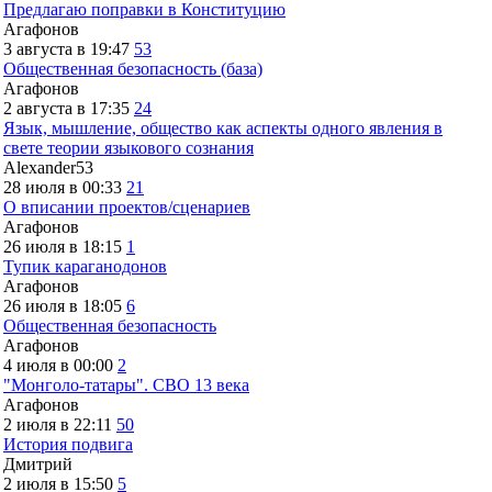
Предлагаю поправки в Конституцию
Агафонов
3 августа в 19:47
53
Общественная безопасность (база)
Агафонов
2 августа в 17:35
24
Язык, мышление, общество как аспекты одного явления в
свете теории языкового сознания
Alexander53
28 июля в 00:33
21
О вписании проектов/сценариев
Агафонов
26 июля в 18:15
1
Тупик караганодонов
Агафонов
26 июля в 18:05
6
Общественная безопасность
Агафонов
4 июля в 00:00
2
"Монголо-татары". СВО 13 века
Агафонов
2 июля в 22:11
50
История подвига
Дмитрий
2 июля в 15:50
5