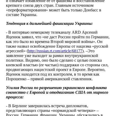
и означает избавление ее от фашизма и восстановление
крепкого союза двух стран. Главным источником
«переформатирования» может быть только Донбасс в
составе Украины.
Тенденция к дальнейшей фашизации Украины:
- В интервью немецкому телеканалу ARD Арсений
Яценюк заявил, что «не даст России пройти по Германии,
как это было во времена Второй мировой войны». Он
также назвал освобождение Европы от нацизма «русской
агрессией» (
http://russian.rt.com/article/68177
). –Это
заявление уже выходит за рамки внутриукраинской
политики. Видимо, оно было сделано с целью поиска
киевской властью (ее частью) поддержки со стороны сил,
продвигающих нацистский проект в Европе. Вероятно,
Яценюк находится под их контролем, в то время как
Порошенко – прямой американский ставленник.
Усилия России по разрешению украинского конфликта
совместно с Европой и отодвиганию США от мирного
процесса:
- В Берлине завершилась встреча дипломатов,
представляющих страны «нормандской четверки» –
России, Германии, Франции, Украины, обсуждались в