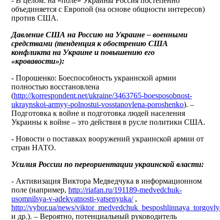
- В целом: на «поле» Украины Россия постепенно
объединяется с Европой (на основе общности интересов)
против США.
Давление США на Россию на Украине – военными
средствами (тенденция к обострению США
конфликта на Украине и повышению его
«кровавости»):
- Порошенко: Боеспособность украинской армии
полностью восстановлена
(
http://korrespondent.net/ukraine/3463765-boesposobnost-
ukraynskoi-armyy-polnostui-vosstanovlena-poroshenko
). –
Подготовка к войне и подготовка людей населения
Украины к войне – это действия в русле политики США.
- Новости о поставках вооружений украинской армии от
стран НАТО.
Усилия России по переориентации украинской власти:
- Активизация Виктора Медведчука в информационном
поле (например,
http://riafan.ru/191189-medvedchuk-
usomnilsya-v-adekvatnosti-yatsenyuka/
,
http://vybor.ua/news/viktor_medvedchuk_besposhlinnaya_torgovl
и др.). – Вероятно, потенциальный руководитель