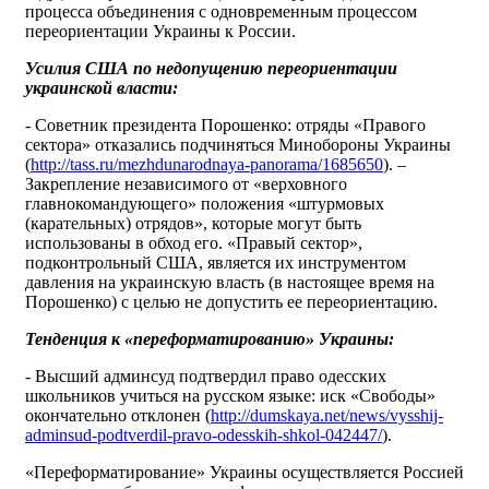
процесса объединения с одновременным процессом
переориентации Украины к России.
Усилия США по недопущению переориентации
украинской власти:
- Советник президента Порошенко: отряды «Правого
сектора» отказались подчиняться Минобороны Украины
(
http://tass.ru/mezhdunarodnaya-panorama/1685650
). –
Закрепление независимого от «верховного
главнокомандующего» положения «штурмовых
(карательных) отрядов», которые могут быть
использованы в обход его. «Правый сектор»,
подконтрольный США, является их инструментом
давления на украинскую власть (в настоящее время на
Порошенко) с целью не допустить ее переориентацию.
Тенденция к «переформатированию» Украины:
- Высший админсуд подтвердил право одесских
школьников учиться на русском языке: иск «Свободы»
окончательно отклонен (
http://dumskaya.net/news/vysshij-
adminsud-podtverdil-pravo-odesskih-shkol-042447/
).
«Переформатирование» Украины осуществляется Россией