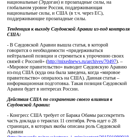
национальные (Эрдоган) и прозападные силы, на
глобальном уровне Россия, поддерживающая
национальные силы, и США (в т.ч. через ЕС),
поддерживающие прозападные силы.
Тенденция к выходу Саудовской Аравии из-под контроля
США:
- В Саудовской Аравии вышла статья, в которой
говорится о необходимости «придерживаться
нейтральной позиции и стремиться к упрочению своих
связей с Россией» (
http://mixednews.ru/archives/70497
). –
«Мировое правительство» выводит Саудовскую Аравию
из-под США (куда она была заведена, когда «мировое
правительство» опиралось на США). Данная статья –
информационная подготовка. Такая позиция Саудовской
Аравии будет в интересах России.
Действия США по сохранению своего влияния в
Саудовской Аравии:
- Конгресс США требует от Барака Обамы рассекретить
часть доклада о терактах 11 сентября. Речь идет о 28
страницах, в которых якобы описана роль Саудовской
Аравии