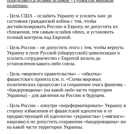
определяются целями игроков – субъектов мировой
политики:
- Цель США – ослабить Украину и усилить хаос до
состояния гражданской войны с тем, чтобы
дестабилизировать Россию и Европу, не допустить их
сближения, тем самым ослабив обеих, и установить
полный контроль над Европой.
- Цель России – не допустить этого с тем, чтобы вернуть
Украину в поле Русской (общерусской) цивилизации и
усилить сотрудничество с Европой вплоть до
установления какого-либо союза.
- Цель «мирового правительства» – «обкатка»
фашистского проекта (см. п. «Схема мировых
политических процессов») и сохранение очага фашизма –
«бандеровщины» (на какой-либо части территории
Украины) – для давления на Россию в будущем.
- Цель России – изнутри «переформатировать» Украину в
сторону избавления от фашистской идеологии и от
предшествующей ей идеологии «украинства» («мягкого»
нацизма) и не допустить сохранения «бандеровщины» ни
на какой части территории Украины.