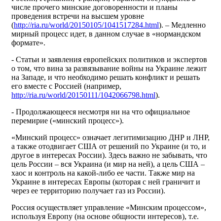
числе прочего минские договоренности и планы
проведения встречи на высшем уровне
(
http://ria.ru/world/20150105/1041517284.html
). – Медленно
мирный процесс идет, в данном случае в «нормандском
формате».
- Статьи и заявления европейских политиков и экспертов
о том, что вина за развязывание войны на Украине лежит
на Западе, и что необходимо решать конфликт и решать
его вместе с Россией (например,
http://ria.ru/world/20150111/1042066798.html
).
- Продолжающееся несмотря ни на что официальное
перемирие («минский процесс»).
«Минский процесс» означает легитимизацию ДНР и ЛНР,
а также отодвигает США от решений по Украине (и то, и
другое в интересах России). Здесь важно не забывать, что
цель России – вся Украина (и мир на ней), а цель США –
хаос и контроль на какой-либо ее части. Также мир на
Украине в интересах Европы (которая с ней граничит и
через ее территорию получает газ из России).
Россия осуществляет управление «Минским процессом»,
используя Европу (на основе общности интересов), т.е.