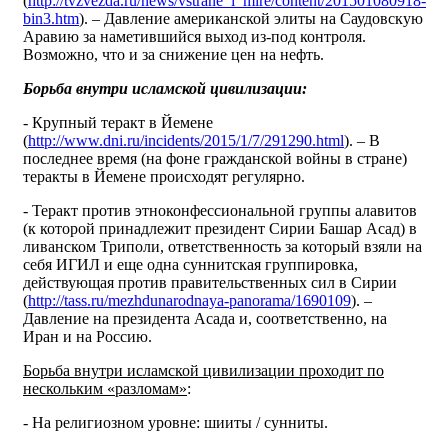
(
http://tvzvezda.ru/news/vstrane_i_mire/content/201501080918-
bin3.htm
). – Давление американской элиты на Саудовскую
Аравию за наметившийся выход из-под контроля.
Возможно, что и за снижение цен на нефть.
Борьба внутри исламской цивилизации:
- Крупный теракт в Йемене
(
http://www.dni.ru/incidents/2015/1/7/291290.html
). – В
последнее время (на фоне гражданской войны в стране)
теракты в Йемене происходят регулярно.
- Теракт против этноконфессиональной группы алавитов
(к которой принадлежит президент Сирии Башар Асад) в
ливанском Триполи, ответственность за который взяли на
себя ИГИЛ и еще одна суннитская группировка,
действующая против правительственных сил в Сирии
(
http://tass.ru/mezhdunarodnaya-panorama/1690109
). –
Давление на президента Асада и, соответственно, на
Иран и на Россию.
Борьба внутри исламской цивилизации проходит по
нескольким «разломам»
:
- На религиозном уровне: шииты / сунниты.