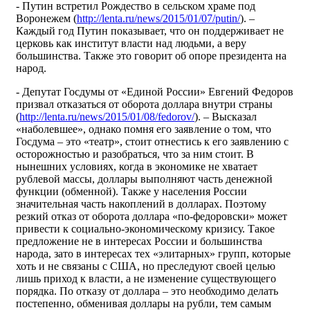
- Путин встретил Рождество в сельском храме под
Воронежем (
http://lenta.ru/news/2015/01/07/putin/
). –
Каждый год Путин показывает, что он поддерживает не
церковь как институт власти над людьми, а веру
большинства. Также это говорит об опоре президента на
народ.
- Депутат Госдумы от «Единой России» Евгений Федоров
призвал отказаться от оборота доллара внутри страны
(
http://lenta.ru/news/2015/01/08/fedorov/
). – Высказал
«наболевшее», однако помня его заявление о том, что
Госдума – это «театр», стоит отнестись к его заявлению с
осторожностью и разобраться, что за ним стоит. В
нынешних условиях, когда в экономике не хватает
рублевой массы, доллары выполняют часть денежной
функции (обменной). Также у населения России
значительная часть накоплений в долларах. Поэтому
резкий отказ от оборота доллара «по-федоровски» может
привести к социально-экономическому кризису. Такое
предложение не в интересах России и большинства
народа, зато в интересах тех «элитарных» групп, которые
хоть и не связаны с США, но преследуют своей целью
лишь приход к власти, а не изменение существующего
порядка. По отказу от доллара – это необходимо делать
постепенно, обменивая доллары на рубли, тем самым