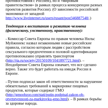
противостояния с Россией), но и «мировым
правительством» (в рамках процесса конкуренции разных
проектов развития России). (О зависимости российской
экономики от западной
http://www.liveinternet.ru/users/rusant/post346887548/
.)
Тенденция к воспитанию и развитию человека
(физическому, умственному, нравственному):
- Комиссар Совета Европы по правам человека Нильс
Муйжниекс назвал незаконными новые российские
правила, согласно которым людям с расстройством
сексуального предпочтения и половой идентификации
противопоказано управлять транспортом
(
http://ria.ru/society/20150109/1041897721.html
). –
Неодобрение Совета Европы означает, что все сделано
верно. Также это будет работать на имидж России в
Европе.
- Путин подписал закон об ответственности за нарушение
обязательных требований к маркировке пищевых
продуктов, которые содержат ГМО
(
http://gmoobzor.com/stati/putin-podpisal-zakon-ob-
otvetstvennosti-za-markirovku-gmo.html
). – В рамках борьбы
за здоровье народа.