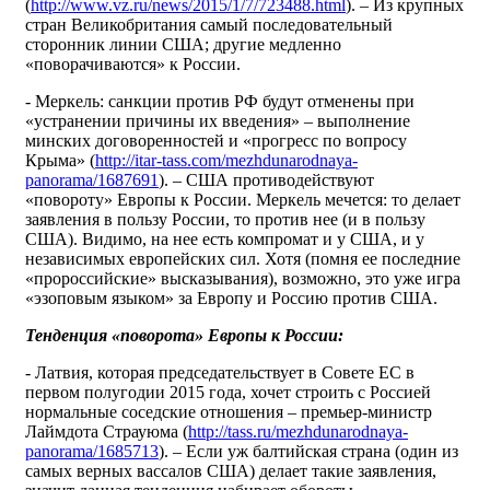
(
http://www.vz.ru/news/2015/1/7/723488.html
). – Из крупных
стран Великобритания самый последовательный
сторонник линии США; другие медленно
«поворачиваются» к России.
- Меркель: санкции против РФ будут отменены при
«устранении причины их введения» – выполнение
минских договоренностей и «прогресс по вопросу
Крыма» (
http://itar-tass.com/mezhdunarodnaya-
panorama/1687691
). – США противодействуют
«повороту» Европы к России. Меркель мечется: то делает
заявления в пользу России, то против нее (и в пользу
США). Видимо, на нее есть компромат и у США, и у
независимых европейских сил. Хотя (помня ее последние
«пророссийские» высказывания), возможно, это уже игра
«эзоповым языком» за Европу и Россию против США.
Тенденция «поворота» Европы к России:
- Латвия, которая председательствует в Совете ЕС в
первом полугодии 2015 года, хочет строить с Россией
нормальные соседские отношения – премьер-министр
Лаймдота Страуюма (
http://tass.ru/mezhdunarodnaya-
panorama/1685713
). – Если уж балтийская страна (один из
самых верных вассалов США) делает такие заявления,