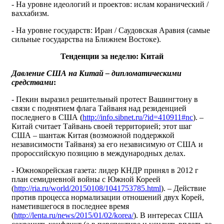
- На уровне идеологий и проектов: ислам коранический /
ваххабизм.
- На уровне государств: Иран / Саудовская Аравия (самые
сильные государства на Ближнем Востоке).
Тенденции за неделю: Китай
Давление США на Китай – дипломатическими
средствами
:
- Пекин выразил решительный протест Вашингтону в
связи с поднятием флага Тайваня над резиденцией
последнего в США (
http://info.sibnet.ru/?id=410911#nc
). –
Китай считает Тайвань своей территорией; этот шаг
США – шантаж Китая (возможной поддержкой
независимости Тайваня) за его независимую от США и
пророссийскую позицию в международных делах.
- Южнокорейская газета: лидер КНДР принял в 2012 г
план семидневной войны с Южной Кореей
(
http://ria.ru/world/20150108/1041753785.html
). – Действие
против процесса нормализации отношений двух Корей,
наметившегося в последнее время
(
http://lenta.ru/news/2015/01/02/korea/
). В интересах США