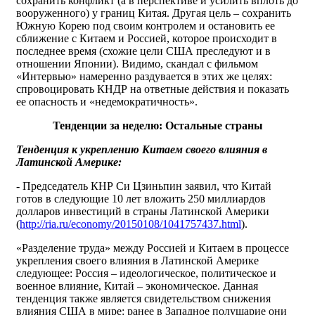
сохранить конфликт (а в перспективе и усилить вплоть до
вооруженного) у границ Китая. Другая цель – сохранить
Южную Корею под своим контролем и остановить ее
сближение с Китаем и Россией, которое происходит в
последнее время (схожие цели США преследуют и в
отношении Японии). Видимо, скандал с фильмом
«Интервью» намеренно раздувается в этих же целях:
спровоцировать КНДР на ответные действия и показать
ее опасность и «недемократичность».
Тенденции за неделю: Остальные страны
Тенденция к укреплению Китаем своего влияния в
Латинской Америке:
- Председатель КНР Си Цзиньпин заявил, что Китай
готов в следующие 10 лет вложить 250 миллиардов
долларов инвестиций в страны Латинской Америки
(
http://ria.ru/economy/20150108/1041757437.html
).
«Разделение труда» между Россией и Китаем в процессе
укрепления своего влияния в Латинской Америке
следующее: Россия – идеологическое, политическое и
военное влияние, Китай – экономическое. Данная
тенденция также является свидетельством снижения
влияния США в мире: ранее в Западное полушарие они