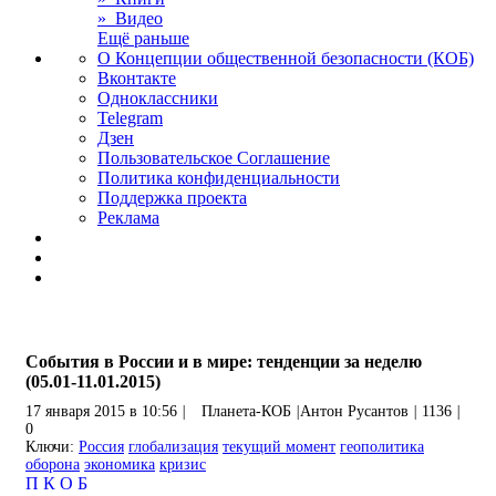
» Видео
Ещё раньше
О Концепции общественной безопасности (КОБ)
Вконтакте
Одноклассники
Telegram
Дзен
Пользовательское Соглашение
Политика конфиденциальности
Поддержка проекта
Реклама
События в России и в мире: тенденции за неделю
(05.01-11.01.2015)
17 января 2015 в 10:56
|
Планета-КОБ
|
Антон Русантов
|
1136
|
0
Ключи:
Россия
глобализация
текущий момент
геополитика
оборона
экономика
кризис
П
К
О
Б