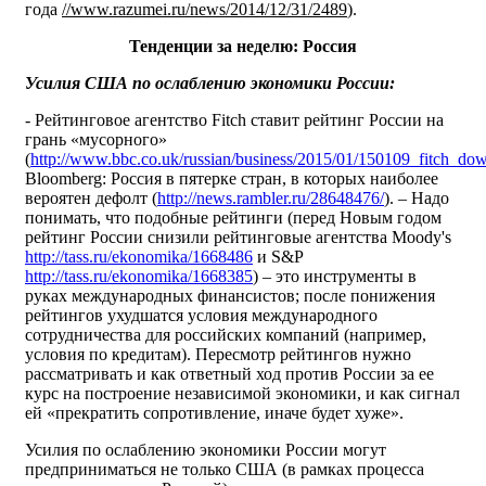
года
//www.razumei.ru/news/2014/12/31/2489
).
Тенденции за неделю: Россия
Усилия США по ослаблению экономики России:
- Рейтинговое агентство Fitch ставит рейтинг России на
грань «мусорного»
(
http://www.bbc.co.uk/russian/business/2015/01/150109_fitch_dow
Bloomberg: Россия в пятерке стран, в которых наиболее
вероятен дефолт (
http://news.rambler.ru/28648476/
). – Надо
понимать, что подобные рейтинги (перед Новым годом
рейтинг России снизили рейтинговые агентства Moody's
http://tass.ru/ekonomika/1668486
и S&P
http://tass.ru/ekonomika/1668385
) – это инструменты в
руках международных финансистов; после понижения
рейтингов ухудшатся условия международного
сотрудничества для российских компаний (например,
условия по кредитам). Пересмотр рейтингов нужно
рассматривать и как ответный ход против России за ее
курс на построение независимой экономики, и как сигнал
ей «прекратить сопротивление, иначе будет хуже».
Усилия по ослаблению экономики России могут
предприниматься не только США (в рамках процесса