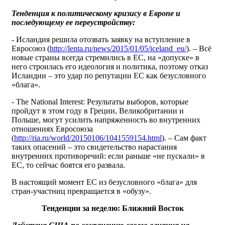
Тенденция к политическому кризису в Европе и
последующему ее переустройству:
- Исландия решила отозвать заявку на вступление в
Евросоюз (
http://lenta.ru/news/2015/01/05/iceland_eu/
). – Всё
новые страны всегда стремились в ЕС, на «допуске» в
него строилась его идеология и политика, поэтому отказ
Исландии – это удар по репутации ЕС как безусловного
«блага».
- The National Interest: Результаты выборов, которые
пройдут в этом году в Греции, Великобритании и
Польше, могут усилить напряженность во внутренних
отношениях Евросоюза
(
http://ria.ru/world/20150106/1041559154.html
). – Сам факт
таких опасений – это свидетельство нарастания
внутренних противоречий: если раньше «не пускали» в
ЕС, то сейчас боятся его развала.
В настоящий момент ЕС из безусловного «блага» для
стран-участниц превращается в «обузу».
Тенденции за неделю: Ближний Восток