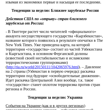
изымая из экономики первые и насыщая ее последними.
Тенденции за неделю: Ближнее зарубежье России
Действия США по «отрыву» стран ближнего
зарубежья от России:
- В Твиттере растет число читателей «официального»
аккаунта несуществующего государства «Кырзбекистан»,
название которого появилось в результате опечатки в The
New York Times. Уже приведена карта, на которой
территория «государства» состоит из частей Узбекистана
и Кыргызстана, в основном Ферганской долины
(известной своей нестабильностью и исламскими
террористическими группировками)
(
http://ria.ru/world/20150111/1042065976.html
). – Давление
на 2 страны (Узбекистан в первую очередь): раскачка
территории под будущие «освободительные движения».
Идет раскачка Центральной Азии вообще, т.к. такое
«государство» станет оплотом терроризма против стран
региона и России.
Тенденции за неделю: Украина
События на Украине (как и в других регионах)