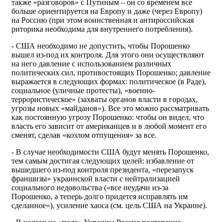
также «разговоров» с Путиным – он со временем все
больше ориентируется на Европу и даже (через Европу)
на Россию (при этом воинственная и антироссийская
риторика необходима для внутреннего потребления).
- США необходимо не допустить, чтобы Порошенко
вышел из-под их контроля. Для этого они осуществляют
на него давление с использованием различных
политических сил, противостоящих Порошенко; давление
выражается в следующих формах: политическое (в Раде),
социальное (уличные протесты), «военно-
террористическое» (захваты органов власти в городах,
угрозы новых «майданов»). Все это можно рассматривать
как постоянную угрозу Порошенко: чтобы он видел, что
власть его зависит от американцев и в любой момент его
сменят, сделав «козлом отпущения» за все.
- В случае необходимости США будут менять Порошенко,
тем самым достигая следующих целей: избавление от
вышедшего из-под контроля президента, «перезапуск
франшизы» украинской власти с нейтрализацией
социального недовольства («все неудачи из-за
Порошенко, а теперь долго придется исправлять им
сделанное»), усиление хаоса (см. цель США на Украине).