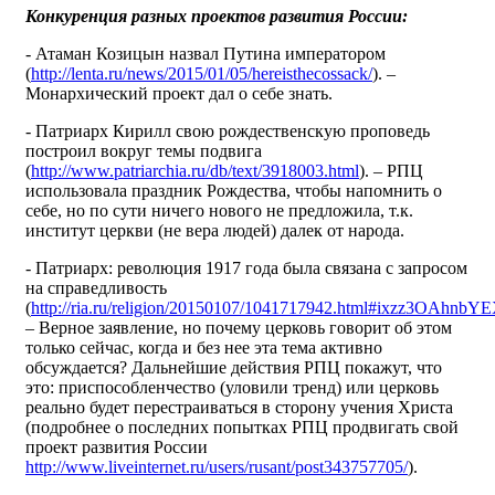
Конкуренция разных проектов развития России:
- Атаман Козицын назвал Путина императором
(
http://lenta.ru/news/2015/01/05/hereisthecossack/
). –
Монархический проект дал о себе знать.
- Патриарх Кирилл свою рождественскую проповедь
построил вокруг темы подвига
(
http://www.patriarchia.ru/db/text/3918003.html
). – РПЦ
использовала праздник Рождества, чтобы напомнить о
себе, но по сути ничего нового не предложила, т.к.
институт церкви (не вера людей) далек от народа.
- Патриарх: революция 1917 года была связана с запросом
на справедливость
(
http://ria.ru/religion/20150107/1041717942.html#ixzz3OAhnbY
– Верное заявление, но почему церковь говорит об этом
только сейчас, когда и без нее эта тема активно
обсуждается? Дальнейшие действия РПЦ покажут, что
это: приспособленчество (уловили тренд) или церковь
реально будет перестраиваться в сторону учения Христа
(подробнее о последних попытках РПЦ продвигать свой
проект развития России
http://www.liveinternet.ru/users/rusant/post343757705/
).