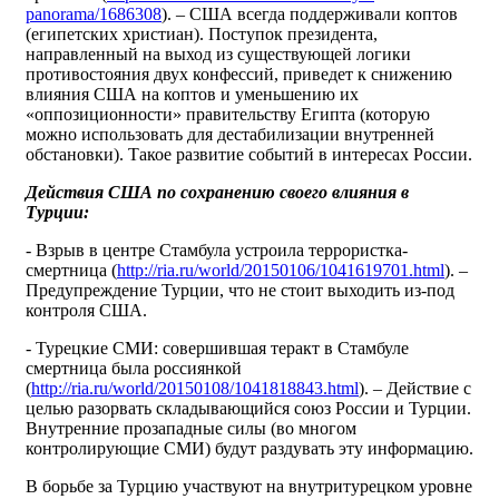
panorama/1686308
). – США всегда поддерживали коптов
(египетских христиан). Поступок президента,
направленный на выход из существующей логики
противостояния двух конфессий, приведет к снижению
влияния США на коптов и уменьшению их
«оппозиционности» правительству Египта (которую
можно использовать для дестабилизации внутренней
обстановки). Такое развитие событий в интересах России.
Действия США по сохранению своего влияния в
Турции:
- Взрыв в центре Стамбула устроила террористка-
смертница (
http://ria.ru/world/20150106/1041619701.html
). –
Предупреждение Турции, что не стоит выходить из-под
контроля США.
- Турецкие СМИ: совершившая теракт в Стамбуле
смертница была россиянкой
(
http://ria.ru/world/20150108/1041818843.html
). – Действие с
целью разорвать складывающийся союз России и Турции.
Внутренние прозападные силы (во многом
контролирующие СМИ) будут раздувать эту информацию.
В борьбе за Турцию участвуют на внутритурецком уровне