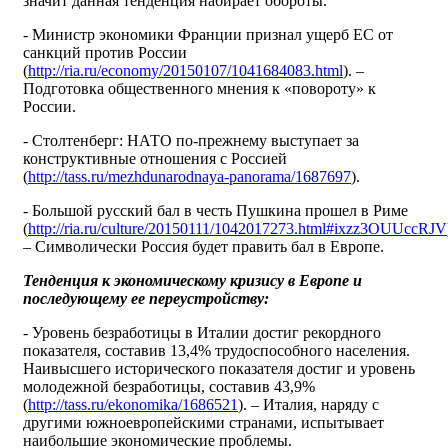
значит данная тенденция набирает обороты.
- Министр экономики Франции признал ущерб ЕС от
санкций против России
(
http://ria.ru/economy/20150107/1041684083.html
). –
Подготовка общественного мнения к «повороту» к
России.
- Столтенберг: НАТО по-прежнему выступает за
конструктивные отношения с Россией
(
http://tass.ru/mezhdunarodnaya-panorama/1687697
).
- Большой русский бал в честь Пушкина прошел в Риме
(
http://ria.ru/culture/20150111/1042017273.html#ixzz3OUUccRJV
– Символически Россия будет править бал в Европе.
Тенденция к экономическому кризису в Европе и
последующему ее переустройству:
- Уровень безработицы в Италии достиг рекордного
показателя, составив 13,4% трудоспособного населения.
Наивысшего исторического показателя достиг и уровень
молодежной безработицы, составив 43,9%
(
http://tass.ru/ekonomika/1686521
). – Италия, наряду с
другими южноевропейскими странами, испытывает
наибольшие экономические проблемы.