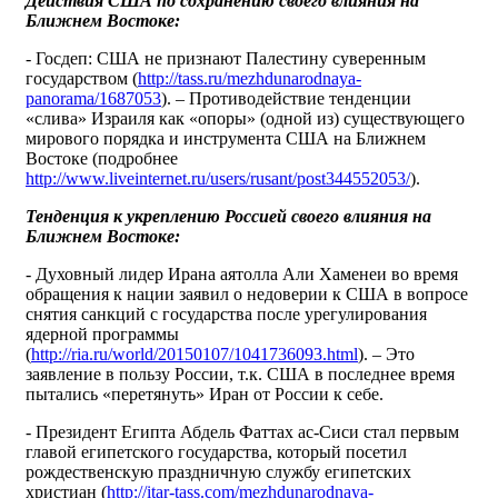
Действия США по сохранению своего влияния на
Ближнем Востоке:
- Госдеп: США не признают Палестину суверенным
государством (
http://tass.ru/mezhdunarodnaya-
panorama/1687053
). – Противодействие тенденции
«слива» Израиля как «опоры» (одной из) существующего
мирового порядка и инструмента США на Ближнем
Востоке (подробнее
http://www.liveinternet.ru/users/rusant/post344552053/
).
Тенденция к укреплению Россией своего влияния на
Ближнем Востоке:
- Духовный лидер Ирана аятолла Али Хаменеи во время
обращения к нации заявил о недоверии к США в вопросе
снятия санкций с государства после урегулирования
ядерной программы
(
http://ria.ru/world/20150107/1041736093.html
). – Это
заявление в пользу России, т.к. США в последнее время
пытались «перетянуть» Иран от России к себе.
- Президент Египта Абдель Фаттах ас-Сиси стал первым
главой египетского государства, который посетил
рождественскую праздничную службу египетских
христиан (
http://itar-tass.com/mezhdunarodnaya-