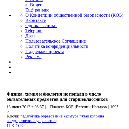
» Видео
Ещё раньше
О Концепции общественной безопасности (КОБ)
Вконтакте
Одноклассники
Telegram
Дзен
Пользовательское Соглашение
Политика конфиденциальности
Поддержка проекта
Реклама
Физика, химия и биология не попали в число
обязательных предметов для старшеклассников
13 июня 2012 в 08:37
|
Планета-КОБ
|
Евгений Насыров
|
1093
|
0
Ключи:
педагогика
образование
культура
пятая колонна
государственное управление
П
К
О
Б