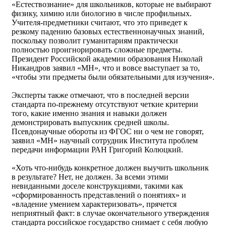
«Естествознание» для школьников, которые не выбирают
физику, химию или биологию в числе профильных.
Учителя-предметники считают, что это приведет к
резкому падению базовых естественнонаучных знаний,
поскольку позволит гуманитариям практически
полностью проигнорировать сложные предметы.
Президент Российской академии образования Николай
Никандров заявил «МН», что и вовсе выступает за то,
«чтобы эти предметы были обязательными для изучения».
Эксперты также отмечают, что в последней версии
стандарта по-прежнему отсутствуют четкие критерии
того, какие именно знания и навыки должен
демонстрировать выпускник средней школы.
Псевдонаучные обороты из ФГОС ни о чем не говорят,
заявил «МН» научный сотрудник Института проблем
передачи информации РАН Григорий Колюцкий.
«Хоть что-нибудь конкретное должен выучить школьник
в результате? Нет, не должен. За всеми этими
невиданными доселе конструкциями, такими как
«сформированность представлений о понятиях» и
«владение умением характеризовать», прячется
неприятный факт: в случае окончательного утверждения
стандарта российское государство снимает с себя любую