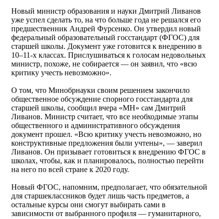
Новый министр образования и науки Дмитрий Ливанов
уже успел сделать то, на что больше года не решался его
предшественник Андрей Фурсенко. Он утвердил новый
федеральный образовательный госстандарт (ФГОС) для
старшей школы. Документ уже готовится к внедрению в
10–11-х классах. Прислушиваться к голосам недовольных
министр, похоже, не собирается — он заявил, что «всю
критику учесть невозможно».
О том, что Минобрнауки своим решением закончило
общественное обсуждение спорного госстандарта для
старшей школы, сообщил вчера «МН» сам Дмитрий
Ливанов. Министр считает, что все необходимые этапы
общественного и административного обсуждения
документ прошел. «Всю критику учесть невозможно, но
конструктивные предложения были учтены», — заверил
Ливанов. Он призывает готовиться к внедрению ФГОС в
школах, чтобы, как и планировалось, полностью перейти
на него по всей стране к 2020 году.
Новый ФГОС, напомним, предполагает, что обязательной
для старшеклассников будет лишь часть предметов, а
остальные курсы они смогут выбирать сами в
зависимости от выбранного профиля — гуманитарного,