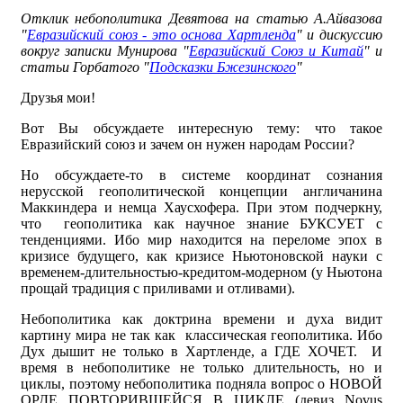
Отклик небополитика Девятова на статью А.Айвазова
"
Евразийский союз - это основа Хартленда
" и дискуссию
вокруг записки Мунирова "
Евразийский Союз и Китай
" и
статьи Горбатого "
Подсказки Бжезинского
"
Друзья мои!
Вот Вы обсуждаете интересную тему: что такое
Евразийский союз и зачем он нужен народам России?
Но обсуждаете-то в системе координат сознания
нерусской геополитической концепции англичанина
Маккиндера и немца Хаусхофера. При этом подчеркну,
что геополитика как научное знание БУКСУЕТ с
тенденциями. Ибо мир находится на переломе эпох в
кризисе будущего, как кризисе Ньютоновской науки с
временем-длительностью-кредитом-модерном (у Ньютона
прощай традиция с приливами и отливами).
Небополитика как доктрина времени и духа видит
картину мира не так как классическая геополитика. Ибо
Дух дышит не только в Хартленде, а ГДЕ ХОЧЕТ. И
время в небополитике не только длительность, но и
циклы, поэтому небополитика подняла вопрос о НОВОЙ
ОРДЕ ПОВТОРИВШЕЙСЯ В ЦИКЛЕ (девиз Novus