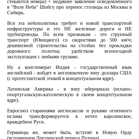
стекаются немцы) + недавнее заявление осведомленного
в "Воле Неба" Шойгу про перенос столицы из Москвы в
Сибирь.
Вся эта небополитика требует и новой транспортной
инфраструктуры и это НЕ железные дороги и НЕ
трубопроводы. По всем признакам - это струнный
транспорт (Юницкого) со скоростями до 500 км\ч;
дешевизной строительства на столбах без прокладки
дорожного полотна; удобством всепогодной
эксплуатации с любыми грузами.
Ну а конгломерат Индия - государственный язык
английский - войдет в англоязычную зону доллара США
(с протестантской этикой в концептуальном ядре).
Латинская Америка - в зону иберориала (испано-
поортугальскую-католическую в своем концептуальном
ядре).
Евросоюз стараниями англосаксов и руками огненного
ислама трансформируется в нечто каролинское,
враждебное Руси.
Германцы же, может быть, вступят в Новую Орду
(вспоминаем Дрезденский период Путина).