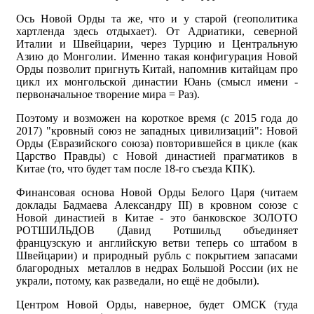
Ось Новой Орды та же, что и у старой (геополитика
хартленда здесь отдыхает). От Адриатики, северной
Италии и Швейцарии, через Турцию и Центральную
Азию до Монголии. Именно такая конфигурация Новой
Орды позволит пригнуть Китай, напомнив китайцам про
цикл их монгольской династии Юань (смысл имени -
первоначальное творение мира = Раз).
Поэтому и возможен на короткое время (с 2015 года до
2017) "кровный союз не западных цивилизаций": Новой
Орды (Евразийского союза) повторившейся в цикле (как
Царство Правды) с Новой династией прагматиков в
Китае (то, что будет там после 18-го съезда КПК).
Финансовая основа Новой Орды Белого Царя (читаем
доклады Бадмаева Александру III) в кровном союзе с
Новой династией в Китае - это банковское ЗОЛОТО
РОТШИЛЬДОВ (Давид Ротшильд объединяет
французскую и английскую ветви теперь со штабом в
Швейцарии) и природный рубль с покрытием запасами
благородных металлов в недрах Большой России (их не
украли, потому, как разведали, но ещё не добыли).
Центром Новой Орды, наверное, будет ОМСК (туда