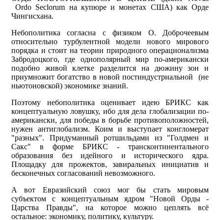
Ordo Seclorum на купюре и монетах США) как Орде
Чингисхана.
Небополитика согласна с физиком О. Доброчеевым
относительно турбулентной модели нового мирового
порядка и стоит на теории природного операционализма
Забродоцкого, где однополярный мир по-американски
подобно живой клетке разделится на дюжину зон и
приумножит богатство в новой постиндустриальной (не
ньютоновской) экономике знаний.
Поэтому небополитика оценивает идею БРИКС как
концептуальную ловушку, ибо для дела глобализации по-
американски, для победы в борьбе противоположностей,
нужен антиглобализм. Коим и выступает конгломерат
"разных". Придуманный ротшильдами из "Голдмен и
Сакс" в форме БРИКС - трансконтинентального
образования без идейного и исторического ядра.
Площадку для прожектов, завиральных инициатив и
бесконечных согласований невозможного.
А вот Евразийский союз мог бы стать мировым
субъектом с концептуальным ядром "Новой Орды -
Царства Правды", на которое можно цеплять всё
остальное: экономику, политику, культуру.