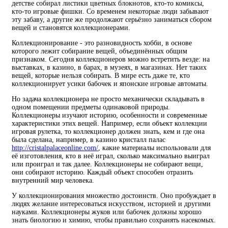
детстве собирал листики цветных блокнотов, кто-то комиксы,
кто-то игровые фишки. Со временем некоторые люди забывают
эту забаву, а другие же продолжают серьёзно заниматься сбором
вещей и становятся коллекционерами.
Коллекционирование - это разновидность хобби, в основе
которого лежит собирание вещей, объединённых общим
признаком. Сегодня коллекционеров можно встретить везде: на
выставках, в казино, в барах, в музеях, в магазинах. Нет таких
вещей, которые нельзя собирать. В мире есть даже те, кто
коллекционирует усики бабочек и японские игровые автоматы.
Но задача коллекционера не просто механически складывать в
одном помещении предметы одинаковой природы.
Коллекционеры изучают историю, особенности и современные
характеристики этих вещей. Например, если объект коллекции
игровая рулетка, то коллекционер должен знать, кем и где она
была сделана, например, в казино кристалл палас
http://cristalpalaceonline.com/
, какие материалы использовали для
её изготовления, кто в неё играл, сколько максимально выиграл
или проиграл и так далее. Коллекционеры не собирают вещи,
они собирают историю. Каждый объект способен отразить
внутренний мир человека.
У коллекционирования множество достоинств. Оно пробуждает в
людях желание интересоваться искусством, историей и другими
науками. Коллекционеры жуков или бабочек должны хорошо
знать биологию и химию, чтобы правильно сохранять насекомых.