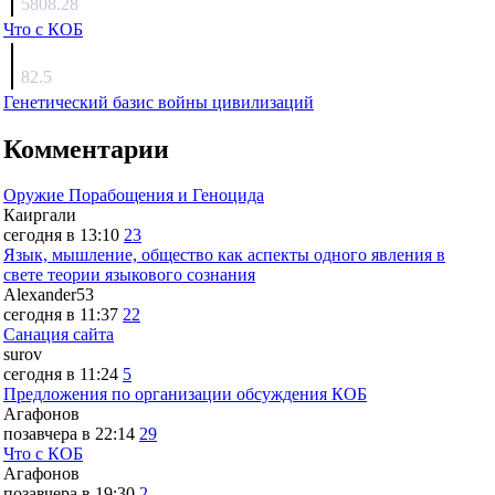
5808.28
Что с КОБ
surov
82.5
Генетический базис войны цивилизаций
Комментарии
Оружие Порабощения и Геноцида
Каиргали
сегодня в 13:10
23
Язык, мышление, общество как аспекты одного явления в
свете теории языкового сознания
Alexander53
сегодня в 11:37
22
Санация сайта
surov
сегодня в 11:24
5
Предложения по организации обсуждения КОБ
Агафонов
позавчера в 22:14
29
Что с КОБ
Агафонов
позавчера в 19:30
2