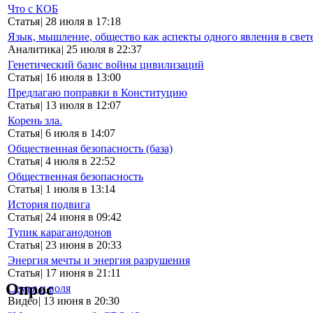
Что с КОБ
Статья
|
28 июля в 17:18
Язык, мышление, общество как аспекты одного явления в свет
Аналитика
|
25 июля в 22:37
Генетический базис войны цивилизаций
Статья
|
16 июля в 13:00
Предлагаю поправки в Конституцию
Статья
|
13 июля в 12:07
Корень зла.
Статья
|
6 июля в 14:07
Общественная безопасность (база)
Статья
|
4 июля в 22:52
Общественная безопасность
Статья
|
1 июля в 13:14
История подвига
Статья
|
24 июня в 09:42
Тупик караганодонов
Статья
|
23 июня в 20:33
Энергия мечты и энергия разрушения
Статья
|
17 июня в 21:11
Опрос
Семья и воля
Видео
|
13 июня в 20:30