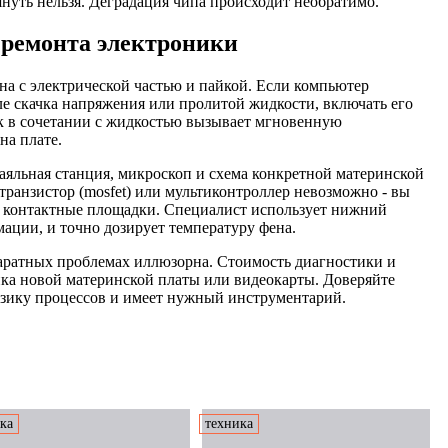
нуть нельзя. Деградация чипа происходит необратимо.
 ремонта электроники
на с электрической частью и пайкой. Если компьютер
ле скачка напряжения или пролитой жидкости, включать его
к в сочетании с жидкостью вызывает мгновенную
на плате.
паяльная станция, микроскоп и схема конкретной материнской
ранзистор (mosfet) или мультиконтроллер невозможно - вы
те контактные площадки. Специалист использует нижний
ации, и точно дозирует температуру фена.
аратных проблемах иллюзорна. Стоимость диагностики и
пка новой материнской платы или видеокарты. Доверяйте
изику процессов и имеет нужный инструментарий.
ка
техника