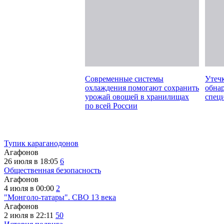
Современные системы
Утеч
охлаждения помогают сохранить
обна
урожай овощей в хранилищах
спец
по всей России
Тупик караганодонов
Агафонов
26 июля в 18:05
6
Общественная безопасность
Агафонов
4 июля в 00:00
2
"Монголо-татары". СВО 13 века
Агафонов
2 июля в 22:11
50