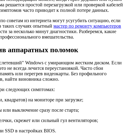
ма решается простой перезагрузкой или проверкой кабелей
симптомов часто приводит к полной потере данных.
по советам из интернета могут усугубить ситуацию, если
 в таких случаях опытный
мастер по ремонту компьютеров
ти за несколько минут диагностики. Разберемся, какие
профессионального вмешательства.
ив аппаратных поломок
 "слетевший" Windows с умирающим жестким диском. Если
то не всегда лечится переустановкой. Часто сбои
память или перегрев видеокарты. Без профильного
ов, найти виновника сложно.
при следующих симптомах:
и, квадратов) на мониторе при загрузке;
ы или выключение сразу после старта;
елчки, скрежет или сильный гул вентиляторов;
ли SSD в настройках BIOS.