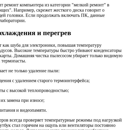
т ремонт компьютера из категории "мелкий ремонт" в
щих". Например, скрежет жесткого диска говорит о
й головки. Если продолжать включать ПК, данные
лаборатории.
хлаждения и перегрев
т как шуба для электроники, повышая температуру
адусов. Высокие температуры быстро убивают конденсаторы
окарты. Домашняя чистка пылесосом убирает только видимую
й термопасты.
ет не только удаление пыли:
ения с удалением старого термоинтерфейса;
сты с высокой теплопроводностью;
их замена при износе;
питания и видеопамяти.
ров всегда проверяет температурные режимы под нагрузкой
оутбук стал горячим на ощупь или вентиляторы постоянно