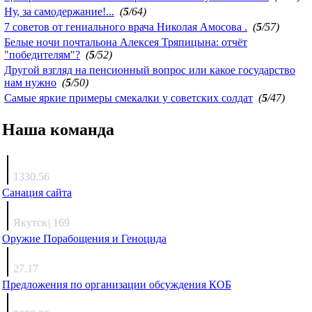
Ну, за самодержание!...
(
5
/64)
7 советов от гениального врача Николая Амосова .
(
5
/57)
Белые ночи почтальона Алексея Тряпицына: отчёт
"победителям"?
(
5
/52)
Другой взгляд на пенсионный вопрос или какое государство
нам нужно
(
5
/50)
Самые яркие примеры смекалки у советских солдат
(
5
/47)
Наша команда
Агафонов
1330.56
Санация сайта
Каиргали
Якутск
|
169
Оружие Порабощения и Геноцида
Михаил Михайлович
27.17
Предложения по организации обсуждения КОБ
Люкин