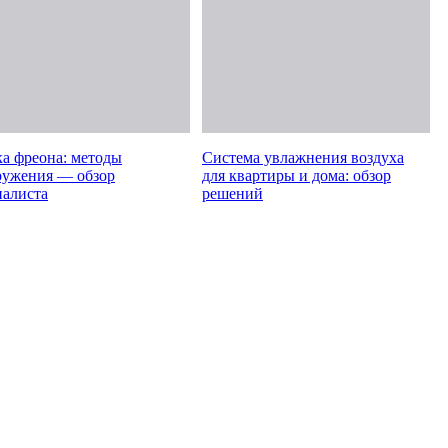
ка фреона: методы
Система увлажнения воздуха
ружения — обзор
для квартиры и дома: обзор
иалиста
решений