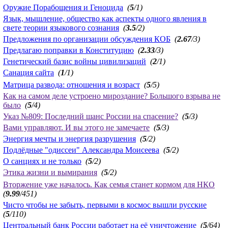
Оружие Порабощения и Геноцида
(
5
/1)
Язык, мышление, общество как аспекты одного явления в
свете теории языкового сознания
(
3.5
/2)
Предложения по организации обсуждения КОБ
(
2.67
/3)
Предлагаю поправки в Конституцию
(
2.33
/3)
Генетический базис войны цивилизаций
(
2
/1)
Санация сайта
(
1
/1)
Матрица развода: отношения и возраст
(
5
/5)
Как на самом деле устроено мироздание? Большого взрыва не
было
(
5
/4)
Указ №809: Последний шанс России на спасение?
(
5
/3)
Вами управляют. И вы этого не замечаете
(
5
/3)
Энергия мечты и энергия разрушения
(
5
/2)
Подлёдные "одиссеи" Александра Моисеева
(
5
/2)
О санциях и не только
(
5
/2)
Этика жизни и вымирания
(
5
/2)
Вторжение уже началось. Как семья станет кормом для НКО
(
9.99
/451)
Чисто чтобы не забыть, первыми в космос вышли русские
(
5
/110)
Центральный банк России работает на её уничтожение
(
5
/64)