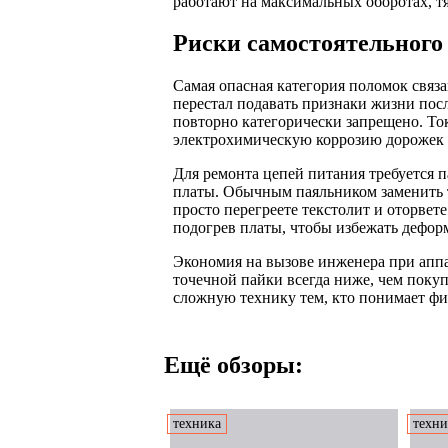
работают на максимальных оборотах, тя
Риски самостоятельного
Самая опасная категория поломок связа
перестал подавать признаки жизни пос
повторно категорически запрещено. То
электрохимическую коррозию дорожек 
Для ремонта цепей питания требуется 
платы. Обычным паяльником заменить т
просто перегреете текстолит и оторве
подогрев платы, чтобы избежать деформ
Экономия на вызове инженера при апп
точечной пайки всегда ниже, чем поку
сложную технику тем, кто понимает ф
Ещё обзоры:
техника
техни