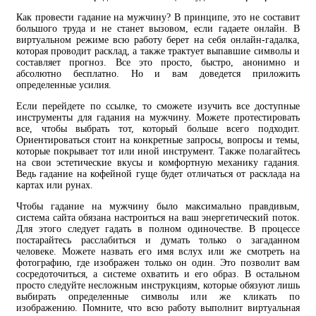
Как провести гадание на мужчину? В принципе, это не составит
большого труда и не станет вызовом, если гадаете онлайн. В
виртуальном режиме всю работу берет на себя онлайн-гадалка,
которая проводит расклад, а также трактует выпавшие символы и
составляет прогноз. Все это просто, быстро, анонимно и
абсолютно бесплатно. Но и вам доведется приложить
определенные усилия.
Если перейдете по ссылке, то сможете изучить все доступные
инструменты для гадания на мужчину. Можете протестировать
все, чтобы выбрать тот, который больше всего подходит.
Ориентироваться стоит на конкретные запросы, вопросы и темы,
которые покрывает тот или иной инструмент. Также полагайтесь
на свои эстетические вкусы и комфортную механику гадания.
Ведь гадание на кофейной гуще будет отличаться от расклада на
картах или рунах.
Чтобы гадание на мужчину было максимально правдивым,
система сайта обязана настроиться на ваш энергетический поток.
Для этого следует гадать в полном одиночестве. В процессе
постарайтесь расслабиться и думать только о загаданном
человеке. Можете назвать его имя вслух или же смотреть на
фотографию, где изображен только он один. Это позволит вам
сосредоточиться, а системе охватить и его образ. В остальном
просто следуйте несложным инструкциям, которые обязуют лишь
выбирать определенные символы или же кликать по
изображению. Помните, что всю работу выполнит виртуальная