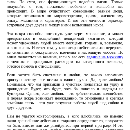
силы. По сути, она функционирует подобно магии. Только
подумайте о том, насколько необычно и волшебно все
происходит. В мире существуют совершенно разные люди,
которые отличаются по мировоззрению, целям, жизненному
опыту, желаниям и характерам. И вот эти личности однажды
встречают друг друга и между ними вспыхивает искра.
Эта искра способна погаснуть уже через мгновение, а может
превратиться в мощнейший невидимый «магнит», который
может удерживать людей вместе месяцами, годами, а, возможно,
и всю жизнь. И везет тем, у кого искра действительно переросла
из симпатии и сексуального влечения в настоящую любовь. Но
зачем полагаться на везение, если у вас есть
гадание на мужчину
с точным и правдивым раскладом на загаданного человека,
готовое помочь в отношениях.
Если хотите быть счастливы в любви, то важно запомнить
простую истину: все всегда в ваших руках. Да, даже любовь!
Понимаем, что мы привыкли в чувствах полагаться на удачу и
провидение. Будет, что будет, хоть бы повезло и надежды на
Купидона. Однако, если любовь – это действительно волшебство
и первая искра возникает неожиданно, то отношения и крепкая
семейная связь – это уже результат работы людей над собою и
друг с другом.
Нам не удается контролировать, в кого влюбились, но именно
наши дальнейшие действия и старания определяют то, получится
ли быть вместе или же разойдетесь при первой преграде. И это