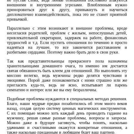
не пустые слова, ведь любые отношения постоянно атакуются
внешними и внутренними угрозами. Влюбленным нужно
приноровиться друг к другу, привыкнуть и научиться
дипломатично взаимодействовать, пока это не станет приятной
привычкой.
Параллельно с этим возникают и внешние проблемы, вроде
несогласия родителей, проблем с жильем, непослушных детей,
привлекательной секретарши, задержек на работе, финансовых
трудностей и т.д. Если пустить отношения по течению и просто
надеяться на лучшее, то все закончится расставанием и
разбитыми сердцами. Поэтому важно брать дело в свои руки.
Так как представительницы прекрасного пола назначены
хранительницами домашнего очага, то именно им достается
святая обязанность быть клеем для отношений. Но выполнять эту
миссию нелегко, ведь мужчины редко делятся чувствами и
эмоциями. Порой даже познакомиться с ними страшно или же
пригласить куда-то, ведь не ясно, испытывает ли парень
симпатию и интерес или же вы ему безразличны.
Подобные проблемы нуждаются в специальных методах решения.
Благо, наши мудрые предки позаботились об этом много веков
назад, создав целую систему ценных магических инструментов.
С их помощью можно хоть каждый день проводить гадание на
мужчину, решая самые разные проблемы, вопросы и запросы.
Можно даже в будущее заглянуть, чтобы понять, насколько
удачными и счастливыми окажутся конкретные отношения, а
также насколько преданным и любящим будет ваш партнер.