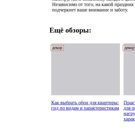
Независимо от того, на какой праздник
подчеркнет ваше внимание и заботу.
Ещё обзоры:
декор
декор
Как выбрать обои для квартиры:
Прак
гид по видам и характеристикам
для 
нагру
хара