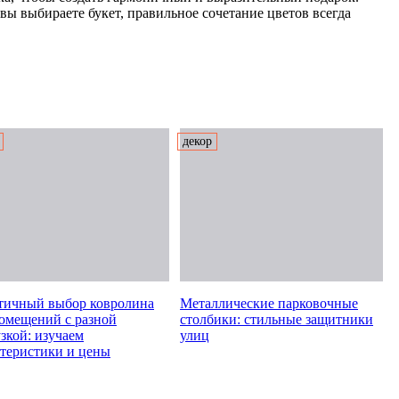
 вы выбираете букет, правильное сочетание цветов всегда
декор
тичный выбор ковролина
Металлические парковочные
помещений с разной
столбики: стильные защитники
зкой: изучаем
улиц
ктеристики и цены