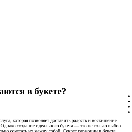
аются в букете?
слуга, которая позволяет доставить радость и восхищение
 Однако создание идеального букета — это не только выбор
льно сочетать их между собой. Секрет гармонии в букете