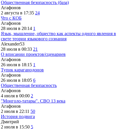
Общественная безопасность (база)
Агафонов
2 августа в 17:35
24
Что с КОБ
Агафонов
28 июля в 20:14
1
Язык, мышление, общество как аспекты одного явления в
свете теории языкового сознания
Alexander53
28 июля в 00:33
21
О вписании проектов/сценариев
Агафонов
26 июля в 18:15
1
Тупик караганодонов
Агафонов
26 июля в 18:05
6
Общественная безопасность
Агафонов
4 июля в 00:00
2
"Монголо-татары". СВО 13 века
Агафонов
2 июля в 22:11
50
История подвига
Дмитрий
2 июля в 15:50
5