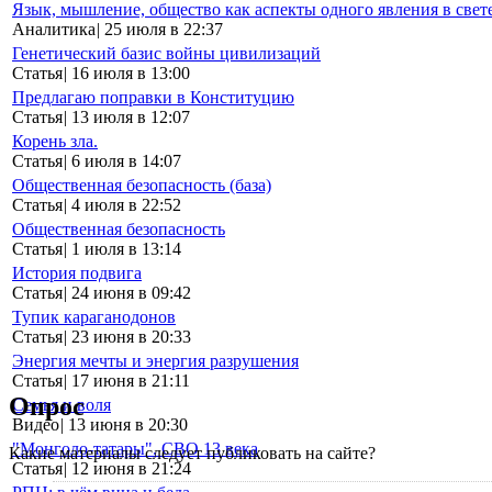
Язык, мышление, общество как аспекты одного явления в свет
Аналитика
|
25 июля в 22:37
Генетический базис войны цивилизаций
Статья
|
16 июля в 13:00
Предлагаю поправки в Конституцию
Статья
|
13 июля в 12:07
Корень зла.
Статья
|
6 июля в 14:07
Общественная безопасность (база)
Статья
|
4 июля в 22:52
Общественная безопасность
Статья
|
1 июля в 13:14
История подвига
Статья
|
24 июня в 09:42
Тупик караганодонов
Статья
|
23 июня в 20:33
Энергия мечты и энергия разрушения
Статья
|
17 июня в 21:11
Опрос
Семья и воля
Видео
|
13 июня в 20:30
"Монголо-татары". СВО 13 века
Какие материалы следует публиковать на сайте?
Статья
|
12 июня в 21:24