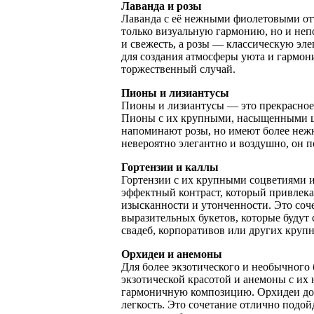
Лаванда и розы
Лаванда с её нежными фиолетовыми отт
только визуальную гармонию, но и неп
и свежесть, а розы — классическую эле
для создания атмосферы уюта и гармони
торжественный случай.
Пионы и лизиантусы
Пионы и лизиантусы — это прекрасное
Пионы с их крупными, насыщенными цв
напоминают розы, но имеют более нежн
невероятно элегантно и воздушно, он п
Гортензии и каллы
Гортензии с их крупными соцветиями и
эффектный контраст, который привлека
изысканности и утонченности. Это соч
выразительных букетов, которые будут 
свадеб, корпоративов или других круп
Орхидеи и анемоны
Для более экзотического и необычного
экзотической красотой и анемоны с и
гармоничную композицию. Орхидеи доб
легкость. Это сочетание отлично подой