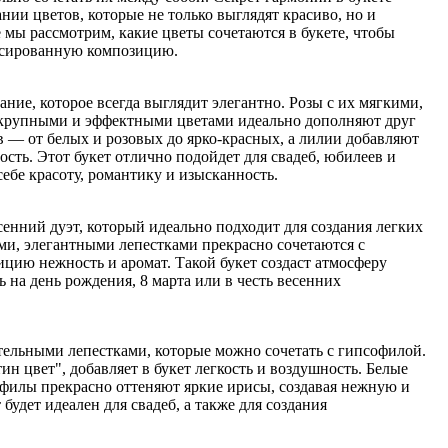
ии цветов, которые не только выглядят красиво, но и
е мы рассмотрим, какие цветы сочетаются в букете, чтобы
ансированную композицию.
ание, которое всегда выглядит элегантно. Розы с их мягкими,
крупными и эффектными цветами идеально дополняют друг
в — от белых и розовых до ярко-красных, а лилии добавляют
сть. Этот букет отлично подойдет для свадеб, юбилеев и
 себе красоту, романтику и изысканность.
енний дуэт, который идеально подходит для создания легких
ими, элегантными лепестками прекрасно сочетаются с
ицию нежность и аромат. Такой букет создаст атмосферу
ь на день рождения, 8 марта или в честь весенних
ельными лепестками, которые можно сочетать с гипсофилой.
ин цвет", добавляет в букет легкость и воздушность. Белые
филы прекрасно оттеняют яркие ирисы, создавая нежную и
удет идеален для свадеб, а также для создания