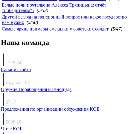
Белые ночи почтальона Алексея Тряпицына: отчёт
"победителям"?
(
5
/52)
Другой взгляд на пенсионный вопрос или какое государство
нам нужно
(
5
/50)
Самые яркие примеры смекалки у советских солдат
(
5
/47)
Наша команда
Агафонов
1328.74
Санация сайта
Каиргали
Якутск
|
167
Оружие Порабощения и Геноцида
Михаил Михайлович
27.17
Предложения по организации обсуждения КОБ
Люкин
5808.28
Что с КОБ