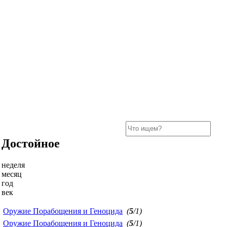
Достойное
неделя
месяц
год
век
Оружие Порабощения и Геноцида
(
5
/1)
Оружие Порабощения и Геноцида
(
5
/1)