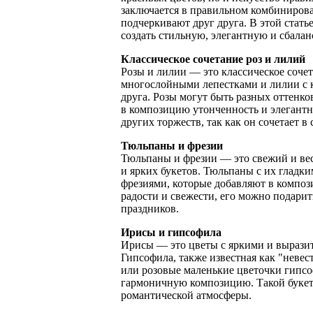
заключается в правильном комбинирован
подчеркивают друг друга. В этой стать
создать стильную, элегантную и сбал
Классическое сочетание роз и лилий
Розы и лилии — это классическое сочет
многослойными лепестками и лилии с 
друга. Розы могут быть разных оттенко
в композицию утонченность и элегантно
других торжеств, так как он сочетает в
Тюльпаны и фрезии
Тюльпаны и фрезии — это свежий и вес
и ярких букетов. Тюльпаны с их гладк
фрезиями, которые добавляют в композ
радости и свежести, его можно подарит
праздников.
Ирисы и гипсофила
Ирисы — это цветы с яркими и выразит
Гипсофила, также известная как "невест
или розовые маленькие цветочки гипсо
гармоничную композицию. Такой букет б
романтической атмосферы.