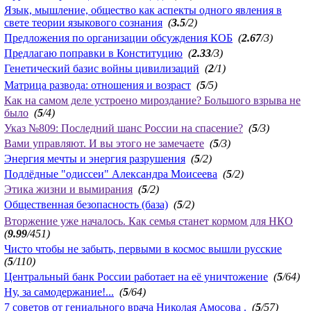
Язык, мышление, общество как аспекты одного явления в
свете теории языкового сознания
(
3.5
/2)
Предложения по организации обсуждения КОБ
(
2.67
/3)
Предлагаю поправки в Конституцию
(
2.33
/3)
Генетический базис войны цивилизаций
(
2
/1)
Матрица развода: отношения и возраст
(
5
/5)
Как на самом деле устроено мироздание? Большого взрыва не
было
(
5
/4)
Указ №809: Последний шанс России на спасение?
(
5
/3)
Вами управляют. И вы этого не замечаете
(
5
/3)
Энергия мечты и энергия разрушения
(
5
/2)
Подлёдные "одиссеи" Александра Моисеева
(
5
/2)
Этика жизни и вымирания
(
5
/2)
Общественная безопасность (база)
(
5
/2)
Вторжение уже началось. Как семья станет кормом для НКО
(
9.99
/451)
Чисто чтобы не забыть, первыми в космос вышли русские
(
5
/110)
Центральный банк России работает на её уничтожение
(
5
/64)
Ну, за самодержание!...
(
5
/64)
7 советов от гениального врача Николая Амосова .
(
5
/57)