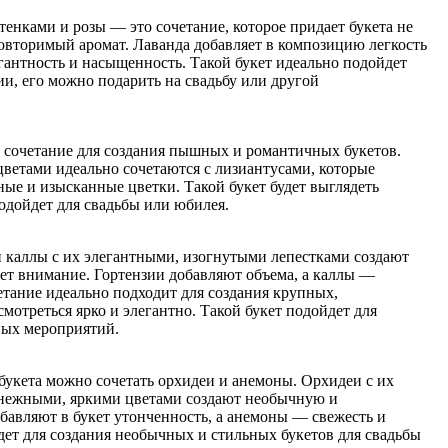
енками и розы — это сочетание, которое придает букета не
овторимый аромат. Лаванда добавляет в композицию легкость
гантность и насыщенность. Такой букет идеально подойдет
и, его можно подарить на свадьбу или другой
 сочетание для создания пышных и романтичных букетов.
етами идеально сочетаются с лизиантусами, которые
ые и изысканные цветки. Такой букет будет выглядеть
одойдет для свадьбы или юбилея.
 каллы с их элегантными, изогнутыми лепестками создают
ет внимание. Гортензии добавляют объема, а каллы —
етание идеально подходит для создания крупных,
смотреться ярко и элегантно. Такой букет подойдет для
ных мероприятий.
 букета можно сочетать орхидеи и анемоны. Орхидеи с их
х нежными, яркими цветами создают необычную и
авляют в букет утонченность, а анемоны — свежесть и
дет для создания необычных и стильных букетов для свадьбы