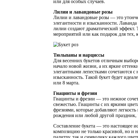
или для особых случаев.
Лилии и лавандовые розы
Лилии и лавандовые розы — это утонче
элегантности и изысканности. Лаванда 
лилии создают драматический эффект. 
мероприятий или как подарок для тех, 
Тюльпаны и нарциссы
Для весенних букетов отличным выбор
начало новой жизни, а их яркие оттен
элегантными лепестками сочетаются с 
изысканность. Такой букет будет идеа
или 8 марта.
Гиацинты и фрезии
Гиацинты и фрезии — это нежное сочет
свежестью. Гиацинты с их яркими цвет
фрезиями, которые добавляют легкость 
рождения или любой другой праздник, ч
Составление букета — это настоящее ис
композицию не только красивой, но и
палитру, так и символику каждого цве