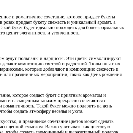
нное и романтичное сочетание, которое придает букеты
в розах придает букету свежесть и уникальный аромат, а
Такой букет будет идеально подходить для более формальных
кто ценит элегантность и утонченность.
ом будут тюльпаны и нарциссы. Эти цветы символизируют
ки делают композицию светлой и радостной. Тюльпаны с их
нарциссами, которые добавляют в композицию свежесть и
лен для праздничных мероприятий, таких как День рождения
ание, которое создаст букет с приятным ароматом и
ами и насыщенным запахом прекрасно сочетаются с
и романтичность. Такой букет можно подарить на день
тобы создать атмосферу веселья и уюта.
кусство, и правильное сочетание цветов может сделать
 насыщенной смыслом. Важно учитывать как цветовую
тка, чтобы создать гармоничный и выразительный подарок.