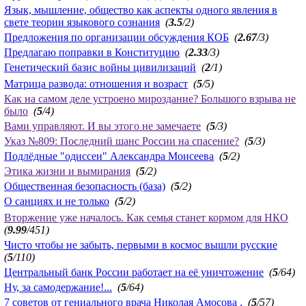
Язык, мышление, общество как аспекты одного явления в
свете теории языкового сознания
(
3.5
/2)
Предложения по организации обсуждения КОБ
(
2.67
/3)
Предлагаю поправки в Конституцию
(
2.33
/3)
Генетический базис войны цивилизаций
(
2
/1)
Матрица развода: отношения и возраст
(
5
/5)
Как на самом деле устроено мироздание? Большого взрыва не
было
(
5
/4)
Вами управляют. И вы этого не замечаете
(
5
/3)
Указ №809: Последний шанс России на спасение?
(
5
/3)
Подлёдные "одиссеи" Александра Моисеева
(
5
/2)
Этика жизни и вымирания
(
5
/2)
Общественная безопасность (база)
(
5
/2)
О санциях и не только
(
5
/2)
Вторжение уже началось. Как семья станет кормом для НКО
(
9.99
/451)
Чисто чтобы не забыть, первыми в космос вышли русские
(
5
/110)
Центральный банк России работает на её уничтожение
(
5
/64)
Ну, за самодержание!...
(
5
/64)
7 советов от гениального врача Николая Амосова .
(
5
/57)