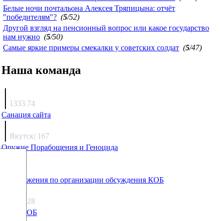
Белые ночи почтальона Алексея Тряпицына: отчёт
"победителям"?
(
5
/52)
Другой взгляд на пенсионный вопрос или какое государство
нам нужно
(
5
/50)
Самые яркие примеры смекалки у советских солдат
(
5
/47)
Наша команда
Агафонов
1333.74
Санация сайта
Каиргали
Якутск
|
167
Оружие Порабощения и Геноцида
Михаил Михайлович
27.17
Предложения по организации обсуждения КОБ
Люкин
5808.28
Что с КОБ