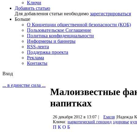
Ключи
Добавить статью
Для добавления статьи необходимо
зарегистрироваться
Больше
О Концепции общественной безопасности (КОБ)
Пользовательское Соглашение
Политика конфиденциальности
Информеры и баннеры
RSS-лента
Поддержка проекта
Реклама
Контакты
Вход
... в единстве сила ...
Малоизвестные фа
напитках
26 декабря 2012 в 13:07
|
Емеля
|
Надежда 
Ключи:
наркотический геноцид
здоровье
кул
П
К
О
Б