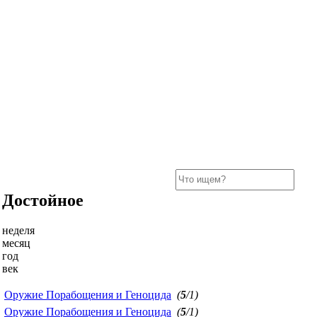
Достойное
неделя
месяц
год
век
Оружие Порабощения и Геноцида
(
5
/1)
Оружие Порабощения и Геноцида
(
5
/1)