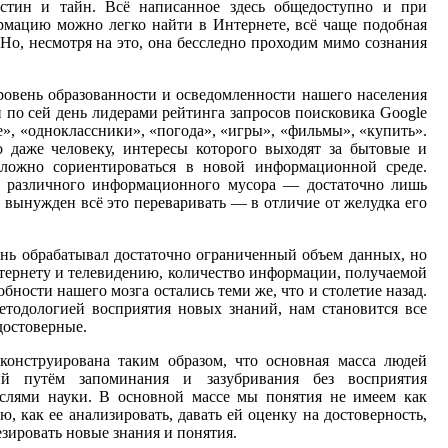
стин и тайн. Всё написанное здесь общедоступно и при
мацию можно легко найти в Интернете, всё чаще подобная
Но, несмотря на это, она бесследно проходим мимо сознания
ровень образованности и осведомленности нашего населения
и по сей день лидерами рейтинга запросов поисковика Google
те», «одноклассники», «погода», «игры», «фильмы», «купить».
о даже человеку, интересы которого выходят за бытовые и
сложно сориентироваться в новой информационной среде.
 различного информационного мусора — достаточно лишь
г вынужден всё это переваривать — в отличие от желудка его
ень обрабатывал достаточно ограниченный объем данных, но
Интернету и телевидению, количество информации, получаемой
собности нашего мозга остались теми же, что и столетие назад.
методологией восприятия новых знаний, нам становится все
достоверные.
сконструирована таким образом, что основная масса людей
ий путём запоминания и зазубривания без восприятия
слями науки. В основной массе мы понятия не имеем как
 как ее анализировать, давать ей оценку на достоверность,
зировать новые знания и понятия.