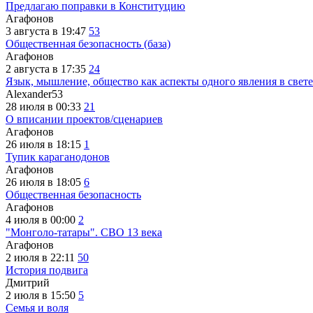
Предлагаю поправки в Конституцию
Агафонов
3 августа в 19:47
53
Общественная безопасность (база)
Агафонов
2 августа в 17:35
24
Язык, мышление, общество как аспекты одного явления в свете
Alexander53
28 июля в 00:33
21
О вписании проектов/сценариев
Агафонов
26 июля в 18:15
1
Тупик караганодонов
Агафонов
26 июля в 18:05
6
Общественная безопасность
Агафонов
4 июля в 00:00
2
"Монголо-татары". СВО 13 века
Агафонов
2 июля в 22:11
50
История подвига
Дмитрий
2 июля в 15:50
5
Семья и воля