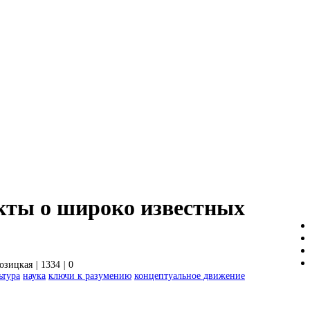
кты о широко известных
Козицкая
|
1334
|
0
ьтура
наука
ключи к разумению
концептуальное движение