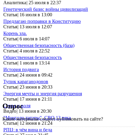
Аналитика
|
25 июля в 22:37
Генетический базис войны цивилизаций
Статья
|
16 июля в 13:00
Предлагаю поправки в Конституцию
Статья
|
13 июля в 12:07
Корень зла.
Статья
|
6 июля в 14:07
Общественная безопасность (база)
Статья
|
4 июля в 22:52
Общественная безопасность
Статья
|
1 июля в 13:14
История подвига
Статья
|
24 июня в 09:42
Тупик караганодонов
Статья
|
23 июня в 20:33
Энергия мечты и энергия разрушения
Статья
|
17 июня в 21:11
Опрос
Семья и воля
Видео
|
13 июня в 20:30
"Монголо-татары". СВО 13 века
Какие материалы следует публиковать на сайте?
Статья
|
12 июня в 21:24
РПЦ: в чём вина и беда