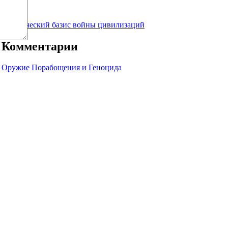
surov
79.5
Генетический базис войны цивилизаций
Комментарии
Оружие Порабощения и Геноцида