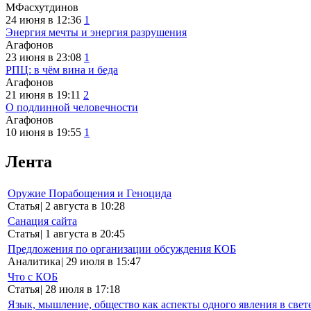
МФасхутдинов
24 июня в 12:36
1
Энергия мечты и энергия разрушения
Агафонов
23 июня в 23:08
1
РПЦ: в чём вина и беда
Агафонов
21 июня в 19:11
2
О подлинной человечности
Агафонов
10 июня в 19:55
1
Лента
Оружие Порабощения и Геноцида
Статья
|
2 августа в 10:28
Санация сайта
Статья
|
1 августа в 20:45
Предложения по организации обсуждения КОБ
Аналитика
|
29 июля в 15:47
Что с КОБ
Статья
|
28 июля в 17:18
Язык, мышление, общество как аспекты одного явления в свет