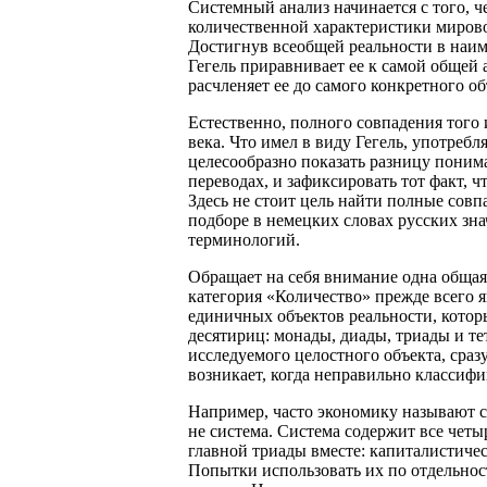
Системный анализ начинается с того, че
количественной характеристики мирово
Достигнув всеобщей реальности в наим
Гегель приравнивает ее к самой общей 
расчленяет ее до самого конкретного о
Естественно, полного совпадения того 
века. Что имел в виду Гегель, употребл
целесообразно показать разницу поним
переводах, и зафиксировать тот факт, 
Здесь не стоит цель найти полные совп
подборе в немецких словах русских зн
терминологий.
Обращает на себя внимание одна общая 
категория «Количество» прежде всего
единичных объектов реальности, котор
десятириц: монады, диады, триады и те
исследуемого целостного объекта, сразу
возникает, когда неправильно классифи
Например, часто экономику называют 
не система. Система содержит все четы
главной триады вместе: капиталистиче
Попытки использовать их по отдельнос