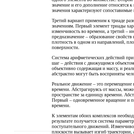
значение и его дополнение относятся 
значения характеризуют сопоставимые 
Третий вариант применим к триаде раз
значениям. Первый элемент триады хар
изменчивость во времени, а третий – и
предназначение – образование свойств
плотность в одном из направлений, пло
поверхности.
Система арифметических действий прим
шаг – действия с движущимся объектом
объективно содержащая и массу, и реал
абстрактно могут быть восприняты чел
Реальное движение – это перемещение 
времени. Абстрагируясь от массы, мож
пространстве за единицу времени. Абс
Первый – одновременное вращение и п
времени.
К элементам обоих комплексов необхо
результате получается система парамет
поступательного движений. Изменчивос
плоскости вызывает изгиб траектории,