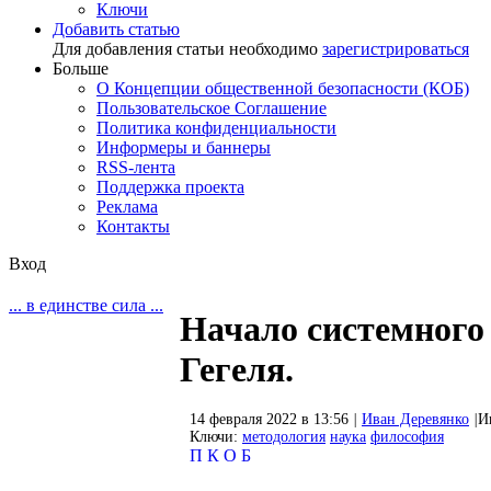
Ключи
Добавить статью
Для добавления статьи необходимо
зарегистрироваться
Больше
О Концепции общественной безопасности (КОБ)
Пользовательское Соглашение
Политика конфиденциальности
Информеры и баннеры
RSS-лента
Поддержка проекта
Реклама
Контакты
Вход
... в единстве сила ...
Начало системного 
Гегеля.
14 февраля 2022 в 13:56
|
Иван Деревянко
|
И
Ключи:
методология
наука
философия
П
К
О
Б