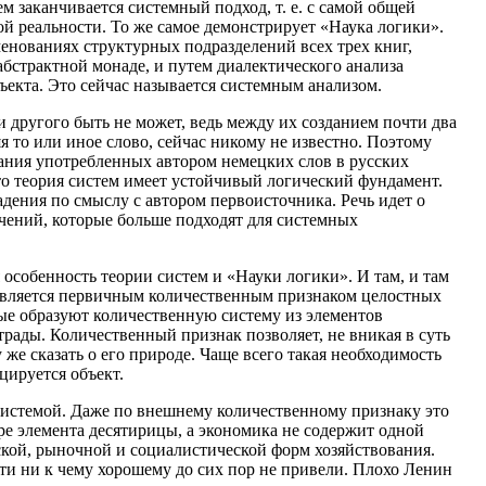
м заканчивается системный подход, т. е. с самой общей
й реальности. То же самое демонстрирует «Наука логики».
енованиях структурных подразделений всех трех книг,
абстрактной монаде, и путем диалектического анализа
бъекта. Это сейчас называется системным анализом.
и другого быть не может, ведь между их созданием почти два
яя то или иное слово, сейчас никому не известно. Поэтому
ания употребленных автором немецких слов в русских
что теория систем имеет устойчивый логический фундамент.
адения по смыслу с автором первоисточника. Речь идет о
ачений, которые больше подходят для системных
особенность теории систем и «Науки логики». И там, и там
 является первичным количественным признаком целостных
ые образуют количественную систему из элементов
трады. Количественный признак позволяет, не вникая в суть
 же сказать о его природе. Чаще всего такая необходимость
цируется объект.
системой. Даже по внешнему количественному признаку это
ре элемента десятирицы, а экономика не содержит одной
ской, рыночной и социалистической форм хозяйствования.
ти ни к чему хорошему до сих пор не привели. Плохо Ленин