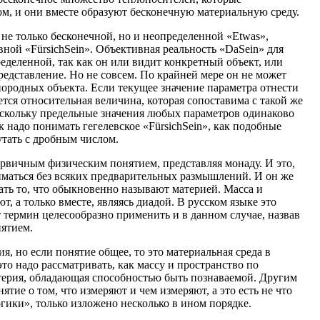
ом, и они вместе образуют бесконечную материальную среду.
не только бесконечной, но и неопределенной «Etwas»,
ной «FürsichSein». Объективная реальность «DaSein» для
еделенной, так как он или видит конкретный объект, или
редставление. Но не совсем. По крайней мере он не может
нородных объекта. Если текущее значение параметра отнести
ется относительная величина, которая сопоставима с такой же
скольку предельные значения любых параметров одинаково
 надо понимать гегелевское «FürsichSein», как подобные
утать с дробным числом.
ервичным физическим понятием, представляя монаду. И это,
иматься без всяких предварительных размышлений. И он же
кать то, что обыкновенно называют материей. Масса и
т, а только вместе, являясь диадой. В русском языке это
 термин целесообразно применить и в данном случае, назвав
нятием.
ия, но если понятие общее, то это материальная среда в
это надо рассматривать, как массу и пространство по
атерия, обладающая способностью быть познаваемой. Другим
ятие о том, что измеряют и чем измеряют, а это есть не что
логики», только изложено несколько в ином порядке.