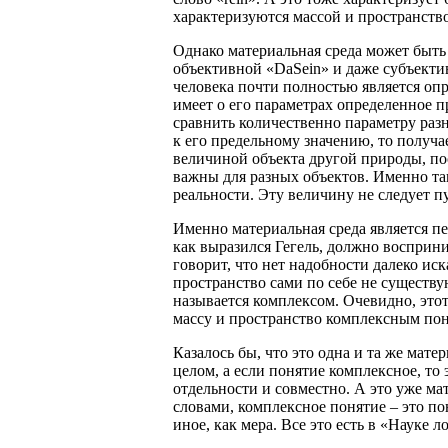
характеризуются массой и пространств
Однако материальная среда может быть 
объективной «DaSein» и даже субъектив
человека почти полностью является опр
имеет о его параметрах определенное п
сравнить количественно параметру раз
к его предельному значению, то получа
величиной объекта другой природы, по
важны для разных объектов. Именно так
реальности. Эту величину не следует п
Именно материальная среда является п
как выразился Гегель, должно восприн
говорит, что нет надобности далеко ис
пространство сами по себе не существую
называется комплексом. Очевидно, этот
массу и пространство комплексным по
Казалось бы, что это одна и та же матер
целом, а если понятие комплексное, то 
отдельности и совместно. А это уже м
словами, комплексное понятие – это пон
иное, как мера. Все это есть в «Науке 