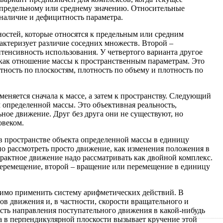
к предельному или среднему значению. Относительные
наличие и дефицитность параметра.
ностей, которые относятся к предельным или средним
актеризует различие соседних множеств. Второй –
нтенсивность использования. У четвертого варианта другое
 как отношение массы к пространственным параметрам. Это
тность по плоскостям, плотность по объему и плотность по
еняется сначала к массе, а затем к пространству. Следующий
 определенной массы. Это объективная реальность,
ьное движение. Друг без друга они не существуют, но
овеком.
в пространстве объекта определенной массы в единицу
но рассмотреть просто движение, как изменения положения в
трактное движение надо рассматривать как двойной комплекс.
еремещение, второй – вращение или перемещение в единицу
димо применить систему арифметических действий. В
ров движения и, в частности, скорости вращательного и
ть направления поступательного движения в какой-нибудь
 а в перпендикулярной плоскости вызывает кручение этой