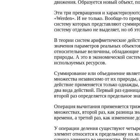
движения. Образуется новый объект, 
Эти три превращения и характеризуютс
«Werden». И не только. Вообще-то пре
систему которых представляют суммиро
систему отдельно не выделяет, но об эт
В теории систем арифметические дейс
значения параметров реальных объекто
относительные величины, обладающие 
природы. А это в экономической систе
используемых ресурсов.
Суммирование или объединение являетс
множества независимо от их природы, 
действие применяется только однажды,
два вида действий. Первый раз единиц
второй раз определяется предельное зн
Операция вычитания применяется трижд
множествах, второй раз, как разница з
времени, а третий раз, как изменение д
У операции деления существуют четыр
элемент относится к предельному их ко
одного элемента во множестве. Второй 