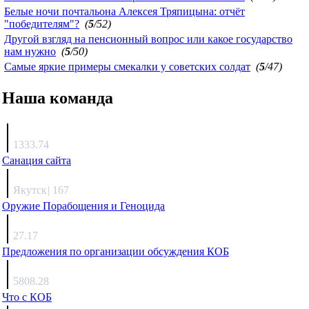
Белые ночи почтальона Алексея Тряпицына: отчёт
"победителям"?
(
5
/52)
Другой взгляд на пенсионный вопрос или какое государство
нам нужно
(
5
/50)
Самые яркие примеры смекалки у советских солдат
(
5
/47)
Наша команда
Агафонов
1333.74
Санация сайта
Каиргали
Якутск
|
167
Оружие Порабощения и Геноцида
Михаил Михайлович
27.17
Предложения по организации обсуждения КОБ
Люкин
5808.28
Что с КОБ