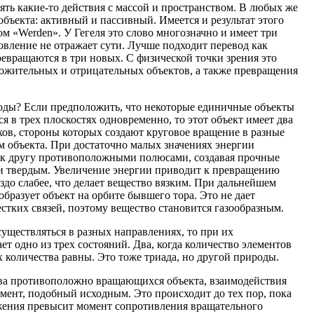
ять какие-то действия с массой и пространством. В любых же
бъекта: активный и пассивный. Имеется и результат этого
ом «Werden». У Гегеля это слово многозначно и имеет три
новление не отражает сути. Лучше подходит перевод как
ревращаются в три новых. С физической точки зрения это
ожительных и отрицательных объектов, а также превращения
оды? Если предположить, что некоторые единичные объекты
 в трех плоскостях одновременно, то этот объект имеет два
ков, стороны которых создают круговое вращение в разные
 объекта. При достаточно малых значениях энергии
 к другу противоположными полюсами, создавая прочные
ли твердым. Увеличение энергии приводит к превращению
аздо слабее, что делает вещество вязким. При дальнейшем
образует объект на орбите бывшего тора. Это не дает
стких связей, поэтому вещество становится газообразным.
уществляться в разных направлениях, то при их
 одно из трех состояний. Два, когда количество элементов
их количества равны. Это тоже триада, но другой природы.
два противоположно вращающихся объекта, взаимодействия
мент, подобный исходным. Это происходит до тех пор, пока
жения превысит момент сопротивления вращательного