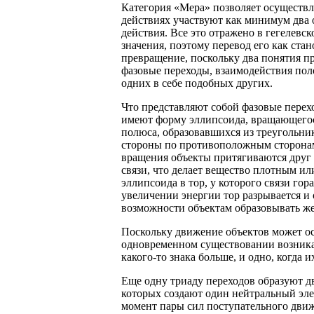
Категория «Мера» позволяет осуществл
действиях участвуют как минимум два о
действия. Все это отражено в гегелевск
значения, поэтому перевод его как ста
превращение, поскольку два понятия п
фазовые переходы, взаимодействия пол
одних в себе подобных других.
Что представляют собой фазовые перех
имеют форму эллипсоида, вращающегося
полюса, образовавшихся из треугольни
стороны по противоположным сторонам
вращения объекты притягиваются друг
связи, что делает вещество плотным и
эллипсоида в тор, у которого связи гор
увеличении энергии тор разрывается и 
возможности объектам образовывать же
Поскольку движение объектов может ос
одновременном существовании возникает
какого-то знака больше, и одно, когда 
Еще одну триаду переходов образуют 
которых создают один нейтральный эле
момент пары сил поступательного дви