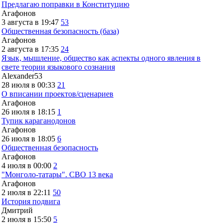
Предлагаю поправки в Конституцию
Агафонов
3 августа в 19:47
53
Общественная безопасность (база)
Агафонов
2 августа в 17:35
24
Язык, мышление, общество как аспекты одного явления в
свете теории языкового сознания
Alexander53
28 июля в 00:33
21
О вписании проектов/сценариев
Агафонов
26 июля в 18:15
1
Тупик караганодонов
Агафонов
26 июля в 18:05
6
Общественная безопасность
Агафонов
4 июля в 00:00
2
"Монголо-татары". СВО 13 века
Агафонов
2 июля в 22:11
50
История подвига
Дмитрий
2 июля в 15:50
5