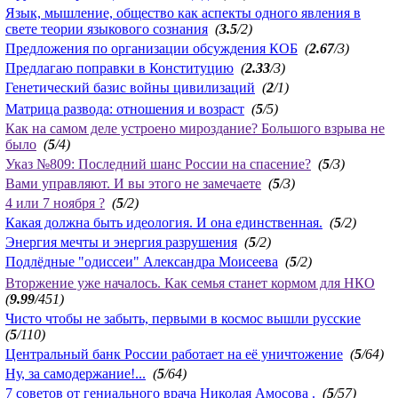
Язык, мышление, общество как аспекты одного явления в
свете теории языкового сознания
(
3.5
/2)
Предложения по организации обсуждения КОБ
(
2.67
/3)
Предлагаю поправки в Конституцию
(
2.33
/3)
Генетический базис войны цивилизаций
(
2
/1)
Матрица развода: отношения и возраст
(
5
/5)
Как на самом деле устроено мироздание? Большого взрыва не
было
(
5
/4)
Указ №809: Последний шанс России на спасение?
(
5
/3)
Вами управляют. И вы этого не замечаете
(
5
/3)
4 или 7 ноября ?
(
5
/2)
Какая должна быть идеология. И она единственная.
(
5
/2)
Энергия мечты и энергия разрушения
(
5
/2)
Подлёдные "одиссеи" Александра Моисеева
(
5
/2)
Вторжение уже началось. Как семья станет кормом для НКО
(
9.99
/451)
Чисто чтобы не забыть, первыми в космос вышли русские
(
5
/110)
Центральный банк России работает на её уничтожение
(
5
/64)
Ну, за самодержание!...
(
5
/64)
7 советов от гениального врача Николая Амосова .
(
5
/57)