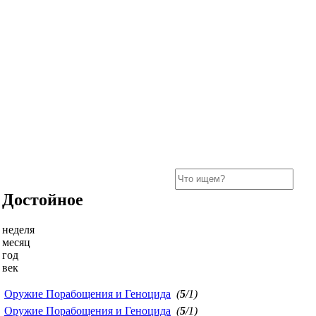
Достойное
неделя
месяц
год
век
Оружие Порабощения и Геноцида
(
5
/1)
Оружие Порабощения и Геноцида
(
5
/1)