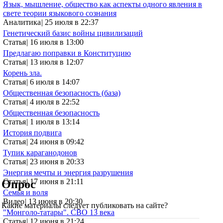
Язык, мышление, общество как аспекты одного явления в
свете теории языкового сознания
Аналитика
|
25 июля в 22:37
Генетический базис войны цивилизаций
Статья
|
16 июля в 13:00
Предлагаю поправки в Конституцию
Статья
|
13 июля в 12:07
Корень зла.
Статья
|
6 июля в 14:07
Общественная безопасность (база)
Статья
|
4 июля в 22:52
Общественная безопасность
Статья
|
1 июля в 13:14
История подвига
Статья
|
24 июня в 09:42
Тупик караганодонов
Статья
|
23 июня в 20:33
Энергия мечты и энергия разрушения
Статья
|
17 июня в 21:11
Опрос
Семья и воля
Видео
|
13 июня в 20:30
Какие материалы следует публиковать на сайте?
"Монголо-татары". СВО 13 века
Статья
|
12 июня в 21:24