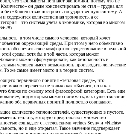
ворил, что экономисты не знают экономики, потому что не
«Количество» он даже конспектировать не стал – трудна для
и без «Количества» построить государственную систему. А
м и содержится количественная троичность, а ее
атегория – это система учета в экономике, которая во многом
6/628).
льность, в том числе самого человека, который хочет
ет объектов окружающей среды. При этом у него объективно
ность обеспечить свое комфортное существование в реальной
этой среды, хотя бы в той части, которая может
ебования можно сформулировать, как безопасность и
ектами человек имеет возможность производить логические
 То же самое имеет место и в теории систем.
общего первичного понятия «тепловая среда», что
орое можно перевести не только как «Бытие», но и как
 что ближе по смыслу этой философской категории. Есть еще
ствование», под которым можно понимать, как существование
держанию оба первичных понятий полностью совпадают.
льшое количество теплоносителей, существующих в пустоте,
 элемента: теплоту, которую представляют множество
лностью совпадает с гегелевскими «reines Seyn» и «Nichts».
еальность, но и еще открытая. Такое значение подтверждает
т бесконечное множество теплоносителей, которые