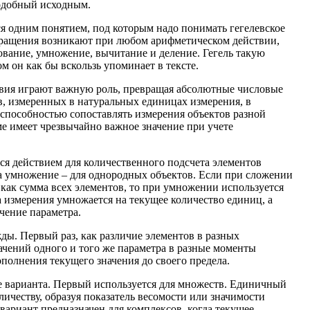
подобный исходным.
я одним понятием, под которым надо понимать гегелевское
вращения возникают при любом арифметическом действии,
вание, умножение, вычитание и деление. Гегель такую
ом он как бы вскользь упоминает в тексте.
твия играют важную роль, превращая абсолютные числовые
в, измеренных в натуральных единицах измерения, в
способностью сопоставлять измерения объектов разной
ме имеет чрезвычайно важное значение при учете
я действием для количественного подсчета элементов
а умножение – для однородных объектов. Если при сложении
 как сумма всех элементов, то при умножении используется
а измерения умножается на текущее количество единиц, а
ачение параметра.
ы. Первый раз, как различие элементов в разных
начений одного и того же параметра в разные моменты
ополнения текущего значения до своего предела.
е варианта. Первый используется для множеств. Единичный
личеству, образуя показатель весомости или значимости
вариант предназначен для комплексов, когда текущее