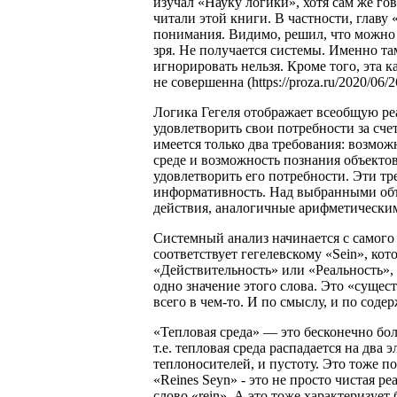
изучал «Науку логики», хотя сам же го
читали этой книги. В частности, главу 
понимания. Видимо, решил, что можно 
зря. Не получается системы. Именно та
игнорировать нельзя. Кроме того, эта к
не совершенна (https://proza.ru/2020/06/2
Логика Гегеля отображает всеобщую реа
удовлетворить свои потребности за сч
имеется только два требования: возмож
среде и возможность познания объектов 
удовлетворить его потребности. Эти тр
информативность. Над выбранными объ
действия, аналогичные арифметическим.
Системный анализ начинается с самого 
соответствует гегелевскому «Sein», кот
«Действительность» или «Реальность»,
одно значение этого слова. Это «суще
всего в чем-то. И по смыслу, и по со
«Тепловая среда» — это бесконечно бо
т.е. тепловая среда распадается на два
теплоносителей, и пустоту. Это тоже по
«Reines Seyn» - это не просто чистая р
слово «rein». А это тоже характеризуе