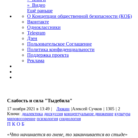
» Видео
Ещё раньше
О Концепции общественной безопасности (КОБ)
Вконтакте
Одноклассники
Telegram
Дзен
Пользовательское Соглашение
Политика конфиденциальности
Поддержка проекта
Реклама
Слабость и сила "Тыдебила"
17 ноября 2021 в 13:49
|
Люкин
|
Алексей Сучков
|
1305
|
2
Ключи:
диалектика
дискуссия
концептуальное движение
культура
мировоззрение
психология
социология
П
К
О
Б
«
Что начинается во гневе, то заканчивается во стыде
»