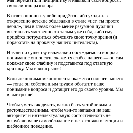
Мы перехватили инициативу и навязали свои вопросы,
свою линию разговора.
В ответ оппоненту либо придётся либо уходить в
откровенно детские обзывалки в стиле «нет, ты просто
дебил», чем в глазах более-менее разумной публики
выставлять умственно отсталым уже себя, либо ему
придётся потрудиться объяснять свою точку зрения (и
поработать на прокачку нашего интеллекта).
И если по существу изначально обсуждаемого вопроса
понимание оппонента окажется слабее нашего — он сам
покажет свою слабину и подставится под ответную
критику. Мы в выигрыше!
Если же понимание оппонента окажется сильнее нашего
— тогда он собственным трудом обогатит наше
понимание вопроса и дотащит его до своего уровня. Мы
в выигрыше!
Чтобы уметь так делать, важно быть устойчивым и
растождествлённым, чтобы чьи-то нападки на ваш
авторитет и интеллектуальную состоятельность не
вырубали ваше самообладание и не загоняли в эмоции и
шаблонное поведение.