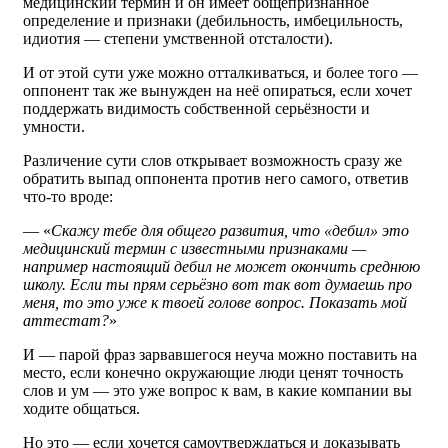
медицинский термин и он имеет общепризнанное
определение и признаки (дебильность, имбецильность,
идиотия — степени умственной отсталости).
И от этой сути уже можно отталкиваться, и более того —
оппонент так же вынужден на неё опираться, если хочет
поддержать видимость собственной серьёзности и
умности.
Различение сути слов открывает возможность сразу же
обратить выпад оппонента против него самого, ответив
что-то вроде:
— «
Скажу тебе для общего развития, что «дебил» это
медицинский термин с известными признаками —
например настоящий дебил не может окончить среднюю
школу. Если ты прям серьёзно вот так вот думаешь про
меня, то это уже к твоей голове вопрос. Показать мой
аттестат?
»
И — парой фраз зарвавшегося неуча можно поставить на
место, если конечно окружающие люди ценят точность
слов и ум — это уже вопрос к вам, в какие компании вы
ходите общаться.
Но это — если хочется самоутверждаться и доказывать