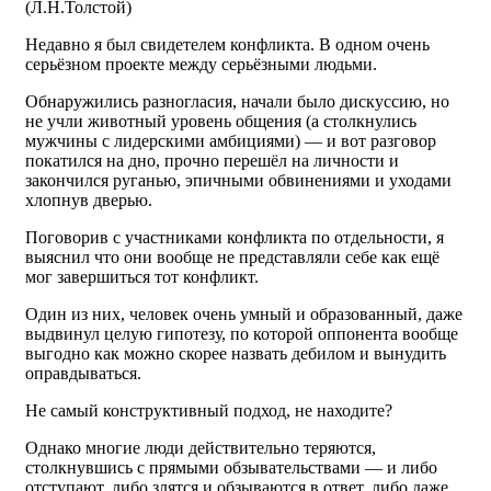
(Л.Н.Толстой)
Недавно я был свидетелем конфликта. В одном очень
серьёзном проекте между серьёзными людьми.
Обнаружились разногласия, начали было дискуссию, но
не учли животный уровень общения (а столкнулись
мужчины с лидерскими амбициями) — и вот разговор
покатился на дно, прочно перешёл на личности и
закончился руганью, эпичными обвинениями и уходами
хлопнув дверью.
Поговорив с участниками конфликта по отдельности, я
выяснил что они вообще не представляли себе как ещё
мог завершиться тот конфликт.
Один из них, человек очень умный и образованный, даже
выдвинул целую гипотезу, по которой оппонента вообще
выгодно как можно скорее назвать дебилом и вынудить
оправдываться.
Не самый конструктивный подход, не находите?
Однако многие люди действительно теряются,
столкнувшись с прямыми обзывательствами — и либо
отступают, либо злятся и обзываются в ответ, либо даже