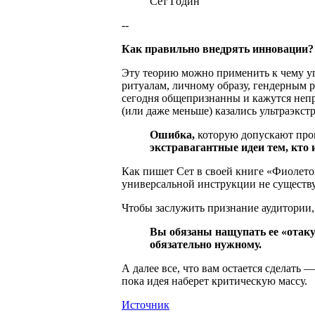
Сет Годин
--
Как правильно внедрять инновации?
Эту теорию можно применить к чему у
ритуалам, личному образу, гендерным р
сегодня общепризнанны и кажутся непр
(или даже меньше) казались ультраэкс
Ошибка,
которую допускают про
экстравагантные идеи тем, кто 
Как пишет Сет в своей книге «Фиолето
универсальной инструкции не существу
Чтобы заслужить признание аудитории,
Вы обязаны нащупать ее «отаку
обязательно нужному.
А далее все, что вам остается сделать 
пока идея наберет критическую массу.
Источник