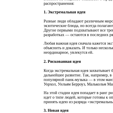
распространения:
1. Экстремальная идея
Разные люди обладают различным миро
экзотические блюда, но всегда полага
Другие первыми подхватывают все трен
разработках — остаются в последних ря
Любая важная идея сначала кажется экс
объяснить и доказать. И только несколь
неординарное, увлекутся ей.
2. Рискованная идея
Когда экстремальная идея захватывает
дальнейшее развитие. Так, например, в
популярной панк-музыка — в этом ман
Уорхол, Уильям Берроуз, Малькольм Ма
На этой стадии идея попадает в ранг р
идет о типе людей, которые готовы к о
принять идею из разряда «экстремальн
3. Новая идея