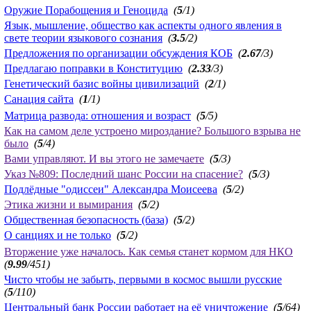
Оружие Порабощения и Геноцида
(
5
/1)
Язык, мышление, общество как аспекты одного явления в
свете теории языкового сознания
(
3.5
/2)
Предложения по организации обсуждения КОБ
(
2.67
/3)
Предлагаю поправки в Конституцию
(
2.33
/3)
Генетический базис войны цивилизаций
(
2
/1)
Санация сайта
(
1
/1)
Матрица развода: отношения и возраст
(
5
/5)
Как на самом деле устроено мироздание? Большого взрыва не
было
(
5
/4)
Вами управляют. И вы этого не замечаете
(
5
/3)
Указ №809: Последний шанс России на спасение?
(
5
/3)
Подлёдные "одиссеи" Александра Моисеева
(
5
/2)
Этика жизни и вымирания
(
5
/2)
Общественная безопасность (база)
(
5
/2)
О санциях и не только
(
5
/2)
Вторжение уже началось. Как семья станет кормом для НКО
(
9.99
/451)
Чисто чтобы не забыть, первыми в космос вышли русские
(
5
/110)
Центральный банк России работает на её уничтожение
(
5
/64)