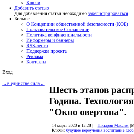
Ключи
Добавить статью
Для добавления статьи необходимо
зарегистрироваться
Больше
О Концепции общественной безопасности (КОБ)
Пользовательское Соглашение
Политика конфиденциальности
Информеры и баннеры
RSS-лента
Поддержка проекта
Реклама
Контакты
Вход
... в единстве сила ...
Шесть этапов расп
Година. Технология
"Окно овертона".
14 марта 2020 в 12:28
|
Насыров Максим
|
М
Ключи:
будущее
вероучения
воспитание
глоб