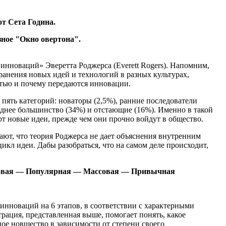
т Сета Година.
зное "Окно овертона".
нноваций» Эверетта Роджерса (Everett Rogers). Напомним,
ранения новых идей и технологий в разных культурах,
остью и почему передаются инновации.
 пять категорий: новаторы (2,5%), ранние последователи
зднее большинство (34%) и отстающие (16%). Именно в такой
 новые идеи, прежде чем они прочно войдут в общество.
ают, что теория Роджерса не дает объяснения внутренним
кл идеи. Дабы разобраться, что на самом деле происходит,
овая — Популярная — Массовая — Привычная
инноваций на 6 этапов, в соответствии с характерными
рация, представленная выше, помогает понять, какое
ое новшество в зависимости от степени своего