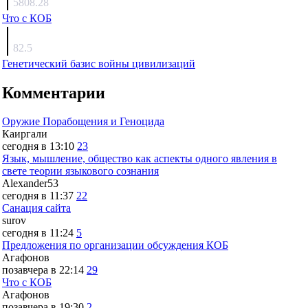
5808.28
Что с КОБ
surov
82.5
Генетический базис войны цивилизаций
Комментарии
Оружие Порабощения и Геноцида
Каиргали
сегодня в 13:10
23
Язык, мышление, общество как аспекты одного явления в
свете теории языкового сознания
Alexander53
сегодня в 11:37
22
Санация сайта
surov
сегодня в 11:24
5
Предложения по организации обсуждения КОБ
Агафонов
позавчера в 22:14
29
Что с КОБ
Агафонов
позавчера в 19:30
2