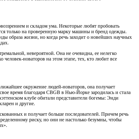
воззрением и складом ума. Некоторые любят пробовать
ются только на проверенную марку машины и бренд одежды.
ды образа жизни, но когда речь заходит о новейших научных
дах.
тремальной, невероятной. Она не очевидна, ее нелегко
ко человек-новаторов на этом этапе, тех, кто любит все
 ближайшее окружение людей-новаторов, она получает
 свое время благодаря CBGB в Нью-Йорке зародилась и стала
хэттенском клубе обитали представители богемы: Энди
кларен и другие.
искованных и получает больше последователей. Причем речь
пределенному риску, но они не настолько безумны, чтобы
ых».