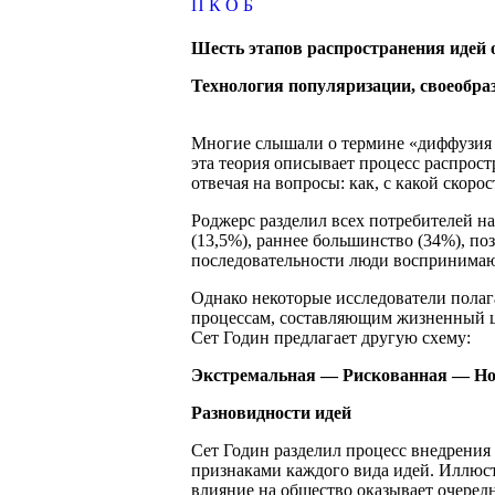
П
К
О
Б
Шесть этапов распространения идей о
Технология популяризации, своеобра
Многие слышали о термине «диффузия и
эта теория описывает процесс распрост
отвечая на вопросы: как, с какой скор
Роджерс разделил всех потребителей на
(13,5%), раннее большинство (34%), по
последовательности люди воспринимают
Однако некоторые исследователи полаг
процессам, составляющим жизненный ци
Сет Годин предлагает другую схему:
Экстремальная — Рискованная — Н
Разновидности идей
Сет Годин разделил процесс внедрения 
признаками каждого вида идей. Иллюст
влияние на общество оказывает очередн