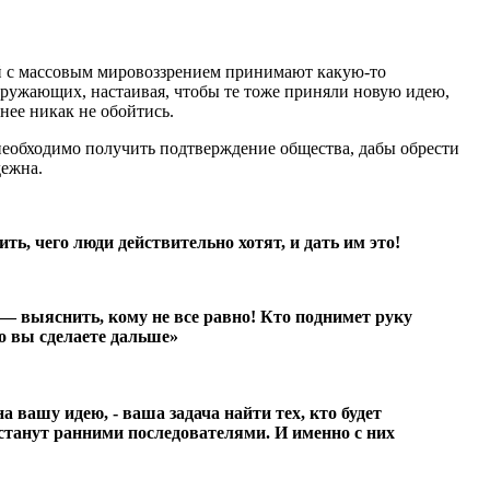
ей с массовым мировоззрением принимают какую-то
ружающих, настаивая, чтобы те тоже приняли новую идею,
 нее никак не обойтись.
 необходимо получить подтверждение общества, дабы обрести
дежна.
ть, чего люди действительно хотят, и дать им это!
 — выяснить, кому не все равно!
Кто поднимет руку
о вы сделаете дальше»
 вашу идею, - ваша задача найти тех, кто будет
 станут ранними последователями. И именно с них