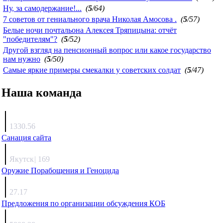
Ну, за самодержание!...
(
5
/64)
7 советов от гениального врача Николая Амосова .
(
5
/57)
Белые ночи почтальона Алексея Тряпицына: отчёт
"победителям"?
(
5
/52)
Другой взгляд на пенсионный вопрос или какое государство
нам нужно
(
5
/50)
Самые яркие примеры смекалки у советских солдат
(
5
/47)
Наша команда
Агафонов
1330.56
Санация сайта
Каиргали
Якутск
|
169
Оружие Порабощения и Геноцида
Михаил Михайлович
27.17
Предложения по организации обсуждения КОБ
Люкин