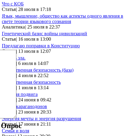
Что с КОБ
Статья
|
28 июля в 17:18
Язык, мышление, общество как аспекты одного явления в
свете теории языкового сознания
Аналитика
|
25 июля в 22:37
Генетический базис войны цивилизаций
Статья
|
16 июля в 13:00
Предлагаю поправки в Конституцию
Статья
|
13 июля в 12:07
Корень зла.
Статья
|
6 июля в 14:07
Общественная безопасность (база)
Статья
|
4 июля в 22:52
Общественная безопасность
Статья
|
1 июля в 13:14
История подвига
Статья
|
24 июня в 09:42
Тупик караганодонов
Статья
|
23 июня в 20:33
Энергия мечты и энергия разрушения
Статья
|
17 июня в 21:11
Опрос
Семья и воля