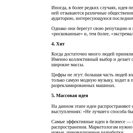
Иногда, в более редких случаях, идея 
ней отзываются различные общественны
аудиторию, интересующуюся последни
Однако они берегут свою репутацию и 
«рискованные» и, тем более, «экстрема
4. Хит
Когда достаточно много людей приняли
Именно коллективный выбор и делает о
широкие массы.
Цифры не лгут: большая часть людей вх
только самую модную музыку, ходит в 
разрекламированных машинах.
5. Массовая идея
На данном этапе идеи распространяют с
выступлениях: «Не лучшего способа быт
Самые эффективные идеи в бизнесе — 
распространения. Маркетологам нужно 
новые, инновационные разработки.