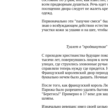
всем придворным душиться. Речь идет о
посещении двора следует не жалеть кре
одежд.
Первоначально эти "пахучие смеси" бы
зная о возбуждающем действии естестве
участки кожи за ушами и на шее, чтоб
Туалет в "продвинутом" 
С приходом христианства будущие поко
тысячи лет, повернувшись лицом к ноч
улицах, где струились зловонные ручь
справляли теперь нужду где придется. 
Французский королевский двор периодич
буквально нечем было дышать. Ночные 
После того, как французский король Лю
Парижа было разрешено удалять бытовы
"Берегись!" Примерно в 17 веке для 
шляпы.
Изначально реверанс имел своей цель