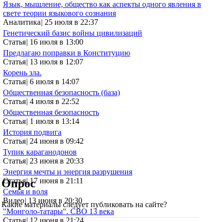
Язык, мышление, общество как аспекты одного явления в
свете теории языкового сознания
Аналитика
|
25 июля в 22:37
Генетический базис войны цивилизаций
Статья
|
16 июля в 13:00
Предлагаю поправки в Конституцию
Статья
|
13 июля в 12:07
Корень зла.
Статья
|
6 июля в 14:07
Общественная безопасность (база)
Статья
|
4 июля в 22:52
Общественная безопасность
Статья
|
1 июля в 13:14
История подвига
Статья
|
24 июня в 09:42
Тупик караганодонов
Статья
|
23 июня в 20:33
Энергия мечты и энергия разрушения
Статья
|
17 июня в 21:11
Опрос
Семья и воля
Видео
|
13 июня в 20:30
Какие материалы следует публиковать на сайте?
"Монголо-татары". СВО 13 века
Статья
|
12 июня в 21:24