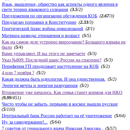
Язык, мышление, общество как аспекты одного явления в
свете теории языкового сознания
(
3.5
/2)
Предложения по организации обсуждения КОБ
(
2.67
/3)
Предлагаю поправки в Конституцию
(
2.33
/3)
Генетический базис войны цивилизаций
(
2
/1)
Матрица развода: отношения и возраст
(
5
/5)
Как на самом деле устроено мироздание? Большого взрыва не
было
(
5
/4)
Вами управляют. И вы этого не замечаете
(
5
/3)
Указ №809: Последний шанс России на спасение?
(
5
/3)
Периферия ГП продолжает наступление на КОБ
(
5
/2)
4 или 7 ноября ?
(
5
/2)
Какая должна быть идеология. И она единственная.
(
5
/2)
Энергия мечты и энергия разрушения
(
5
/2)
Вторжение уже началось. Как семья станет кормом для НКО
(
9.99
/451)
Чисто чтобы не забыть, первыми в космос вышли русские
(
5
/110)
Центральный банк России работает на её уничтожение
(
5
/64)
Ну, за самодержание!...
(
5
/64)
7 советов от гениального врача Николая Амосова .
(
5
/57)