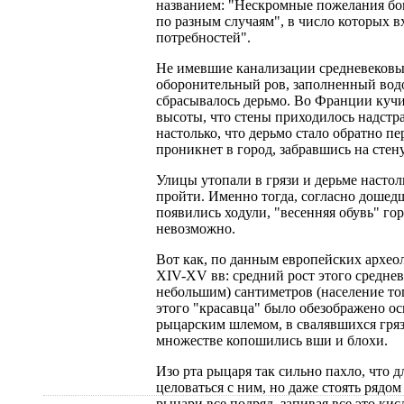
названием: "Нескромные пожелания бо
по разным случаям", в число которых 
потребностей".
Не имевшие канализации средневековы
оборонительный ров, заполненный водо
сбрасывалось дерьмо. Во Франции кучи 
высоты, что стены приходилось надстра
настолько, что дерьмо стало обратно пе
проникнет в город, забравшись на стен
Улицы утопали в грязи и дерьме настол
пройти. Именно тогда, согласно дошед
появились ходули, "весенняя обувь" го
невозможно.
Вот как, по данным европейских архео
XIV-XV вв: средний рост этого среднев
небольшим) сантиметров (население то
этого "красавца" было обезображено ос
рыцарским шлемом, в свалявшихся грязн
множестве копошились вши и блохи.
Изо рта рыцаря так сильно пахло, что
целоваться с ним, но даже стоять рядом
рыцари все подряд, запивая все это ки