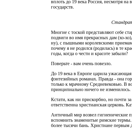
вплоть до 19 века Россия, несмотря на
государств.
Стандратн
Многие с тоской представляют себе ст
подвиги во имя прекрасных дам (хо-хо
ну), с пышными королевскими приемам
почему я не родился (родилась) в те к
годы, когда о чести и красоте забыли?
Поверьте - вам очень повезло.
До 19 века в Европе царила ужасающая 
фэнтезийных романах. Правда - она гора
только к мрачному Средневековью. В в
принципиально ничего не изменилось.
Кстати, как ни прискорбно, но почти з
ответственна христианская церковь. Ка
Античный мир возвел гигиенические пр
вспомнить знаменитые римские термы. 
более тысячи бань. Христиане первым д