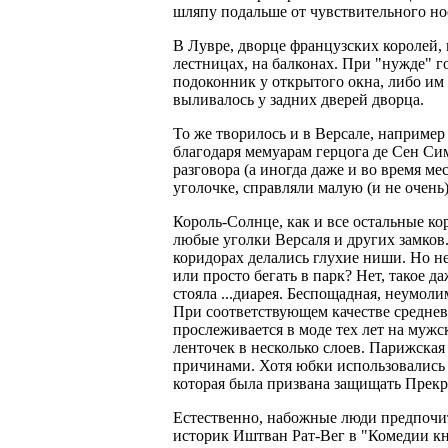
шляпу подальше от чувствительного но
В Лувре, дворце французских королей, 
лестницах, на балконах. При "нужде" 
подоконник у открытого окна, либо им
выливалось у задних дверей дворца.
То же творилось и в Версале, наприме
благодаря мемуарам герцога де Сен Си
разговора (а иногда даже и во время ме
уголочке, справляли малую (и не очень
Король-Солнце, как и все остальные ко
любые уголки Версаля и других замков
коридорах делались глухие ниши. Но не
или просто бегать в парк? Нет, такое д
стояла ...диарея. Беспощадная, неумоли
При соответствующем качестве средне
прослеживается в моде тех лет на муж
ленточек в несколько слоев. Парижска
причинами. Хотя юбки использовались т
которая была призвана защищать Прекр
Естественно, набожные люди предпочи
историк Иштван Рат-Вег в "Комедии к