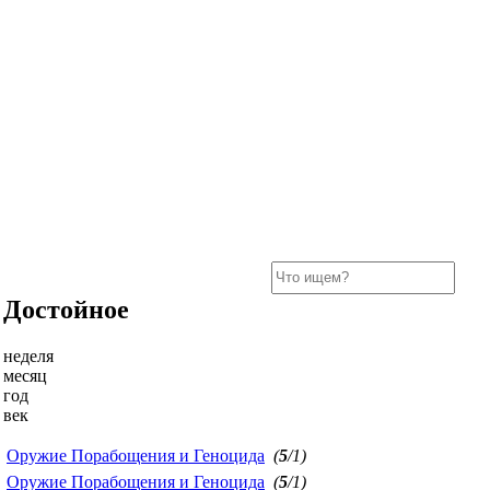
Достойное
неделя
месяц
год
век
Оружие Порабощения и Геноцида
(
5
/1)
Оружие Порабощения и Геноцида
(
5
/1)