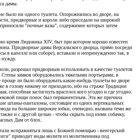
са дамы.
не было ни одного туалета. Опорожнялись во дворе, на
гости, придворные и короли либо приседали на широкий
 приносили "ночные вазы", содержимое которых затем
р во время Людовика XIV, быт при котором хорошо известен
мона. Придворные дамы Версальского дворца, прямо посреди
ссы в капелле или соборе), вставали и непринужденно так, в
) нужду.
роли, разрешал придворным использовать в качестве туалетов
. Стены замков оборудовались тяжелыми портьерами, в
 проще ли было оборудовать какие-нибудь туалеты во дворе
аже в голову никому не приходило, ибо на страже Традиции
мая, способная застигнуть врасплох кого угодно и где угодно.
вековой пищи понос был перманентным. Эта же причина
ские штаны-панталоны, состоящие из одних вертикальных
я мода на большие широкие юбки, очевидно, вызвана теми же
акже и с другой целью - чтобы скрыть под ними собачку,
асных Дам от блох.
тали испражняться лишь с Божией помощью - венгерский
ниги" приводит виды молитв из молитвенника под