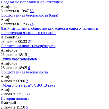
Предлагаю поправки в Конституцию
Агафонов
3 августа в 19:47
53
Общественная безопасность (база)
Агафонов
2 августа в 17:35
24
Язык, мышление, общество как аспекты одного явления в
свете теории языкового сознания
Alexander53
28 июля в 00:33
21
О вписании проектов/сценариев
Агафонов
26 июля в 18:15
1
Тупик караганодонов
Агафонов
26 июля в 18:05
6
Общественная безопасность
Агафонов
4 июля в 00:00
2
"Монголо-татары". СВО 13 века
Агафонов
2 июля в 22:11
50
История подвига
Дмитрий
2 июля в 15:50
5