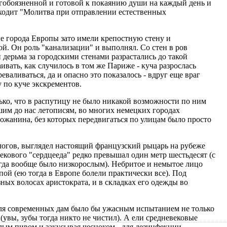
гобоязненной и готовой к покаянию души на каждый день и
входит "Молитва при отправлении естественных
е города Европы зато имели крепостную стену и
й. Он роль "канализации" и выполнял. Со стен в ров
дерьма за городскими стенами разрастались до такой
ивать, как случилось в том же Париже - куча разрослась
реваливаться, да и опасно это показалось - вдруг еще враг
у по куче экскрементов.
ько, что в распутицу не было никакой возможности по ним
шим до нас летописям, во многих немецких городах
рожанина, без которых передвигаться по улицам было просто
логов, выглядел настоящий французский рыцарь на рубеже
екового "сердцееда" редко превышал один метр шестьдесят (с
гда вообще было низкорослым). Небритое и немытое лицо
пой (ею тогда в Европе болели практически все). Под
ых волосах аристократа, и в складках его одежды во
 для современных дам было бы ужасным испытанием не только
 (увы, зубы тогда никто не чистил). А ели средневековые
слым пивом и закусывая чесноком - для дезинфекции.