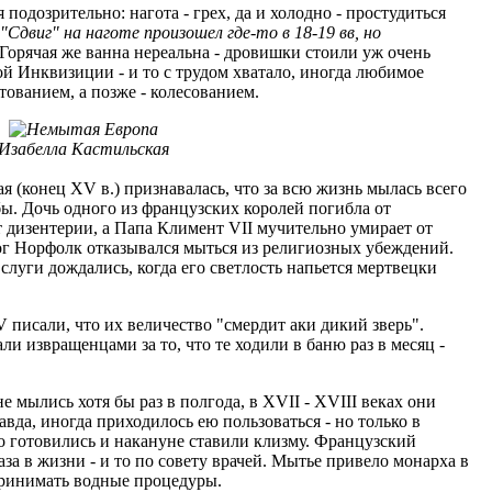
подозрительно: нагота - грех, да и холодно - простудиться
 "Сдвиг" на наготе произошел где-то в 18-19 вв, но
 Горячая же ванна нереальна - дровишки стоили уж очень
й Инквизиции - и то с трудом хватало, иногда любимое
ованием, а позже - колесованием.
Изабелла Кастильская
 (конец XV в.) признавалась, что за всю жизнь мылась всего
ьбы. Дочь одного из французских королей погибла от
 дизентерии, а Папа Климент VII мучительно умирает от
цог Норфолк отказывался мыться из религиозных убеждений.
слуги дождались, когда его светлость напьется мертвецки
писали, что их величество "смердит аки дикий зверь".
и извращенцами за то, что те ходили в баню раз в месяц -
 мылись хотя бы раз в полгода, в ХVII - ХVIII веках они
вда, иногда приходилось ею пользоваться - но только в
о готовились и накануне ставили клизму. Французский
за в жизни - и то по совету врачей. Мытье привело монарха в
 принимать водные процедуры.