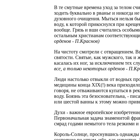
В те смутные времена уход за телом с
ходить буквально в рванье и никогда н
духовного очищения. Мыться нельзя был
воду, к которой прикоснулся при креще
вообще. Грязь и вши считались особым
остальным христианам соответствующи
орденов - П.Краснов)
На чистоту смотрели с отвращением. 
святости. Святые, как мужского, так и 
касалась их ног, за исключением тех сл
все, а только некоторых орденов - П.Кр
Люди настолько отвыкли от водных про
медицины конца XIX(!) века приходилос
говоря, не отваживаются купаться в рек
воду. Боязнь эта безосновательна, - пи
или шестой ванны к этому можно привык
Духи - важное европейское изобретение
Первоначальная задача знаменитой фр
смрад годами немытого тела резкими и
Король-Солнце, проснувшись однажды у
состояние по утрам, ибо, как известно