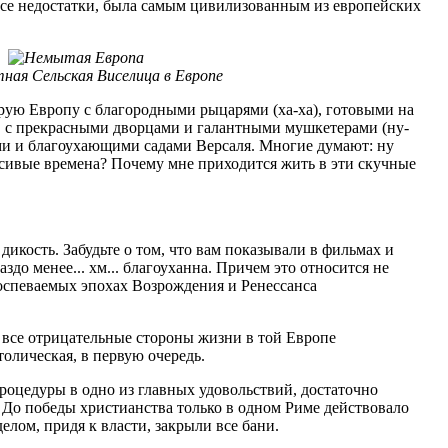
 все недостатки, была самым цивилизованным из европейских
ая Сельская Виселица в Европе
арую Европу с благородными рыцарями (ха-ха), готовыми на
), с прекрасными дворцами и галантными мушкетерами (ну-
и и благоухающими садами Версаля. Многие думают: ну
расивые времена? Почему мне приходится жить в эти скучные
дикость. Забудьте о том, что вам показывали в фильмах и
здо менее... хм... благоуханна. Причем это относится не
оспеваемых эпохах Возрождения и Ренессанса
а все отрицательные стороны жизни в той Европе
толическая, в первую очередь.
оцедуры в одно из главных удовольствий, достаточно
До победы христианства только в одном Риме действовало
елом, придя к власти, закрыли все бани.