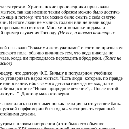
читался грехом. Христианские проповедники призывали
е мыться, так как именно таким образом можно было достичь
о еще и потому, что так можно было смыть с себя святую
нии. В итоге люди не мылись годами или не знали воды
и признаками святости. Монахи и монашки подавали
й пример служения Господу.
(Не все, а только некоторых
Вшей называли "Божьими жемчужинами" и считали признаком
женского пола, обычно кичились тем, что вода никогда не
учаев, когда им приходилось переходить вброд реки.
(Тоже не
аснов)
цедур, что доктору Ф.Е. Бильцу в популярном учебнике
ь уговаривать народ мыться. "Есть люди, которые, по правде
е или в ванне, ибо с самого детства никогда не входили в
сал Бильц в книге "Новое природное лечение", - После пятой
нуть...". Доктору мало кто верил...
 - появились на свет именно как реакция на отсутствие бань.
анцузской парфюмерии была одна - маскировать страшный
 стойкими духами.
тром в плохом настроении (а это было его обычное
, Людовик XIV страдал бессонницей из-за клопов), повелел