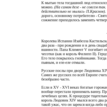
К мытью тела тогдашний люд относился 
можно.
(На самом деле - не совсем так.
действительно не мылись- П.Краснов)
.
дорого, основному потребителю - Свято
сожжение приходилось заменять четверт
Королева Испании Изабелла Кастильская
два раза - при рождении и в день свад
вшивости. Папа Климент V погибает от
чесотки (как и король Филипп II). Гер
Его тело покрылось гнойниками. Тогда 
пьяным, и еле-еле отмыли.
Русские послы при дворе Людовика XIV 
Самих же русских по всей Европе считал
безобразно часто.
Если в ХV - ХVI веках богатые горожане
вообще перестали принимать ванну. Пра
лечебных целях. К процедуре тщательн
король Людовик ХIV мылся всего два ра
такой ужас, что он зарекся когда-либо