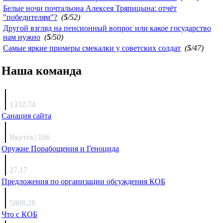
Белые ночи почтальона Алексея Тряпицына: отчёт
"победителям"?
(
5
/52)
Другой взгляд на пенсионный вопрос или какое государство
нам нужно
(
5
/50)
Самые яркие примеры смекалки у советских солдат
(
5
/47)
Наша команда
Агафонов
1332.74
Санация сайта
Каиргали
Якутск
|
166
Оружие Порабощения и Геноцида
Михаил Михайлович
27.17
Предложения по организации обсуждения КОБ
Люкин
5808.28
Что с КОБ