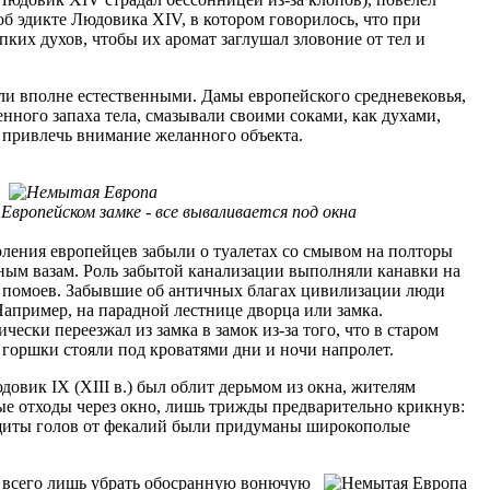
б эдикте Людовика XIV, в котором говорилось, что при
пких духов, чтобы их аромат заглушал зловоние от тел и
ли вполне естественными. Дамы европейского средневековья,
нного запаха тела, смазывали своими соками, как духами,
ы привлечь внимание желанного объекта.
Европейском замке - все вываливается под окна
ления европейцев забыли о туалетах со смывом на полторы
ным вазам. Роль забытой канализации выполняли канавки на
и помоев. Забывшие об античных благах цивилизации люди
Например, на парадной лестнице дворца или замка.
ески переезжал из замка в замок из-за того, что в старом
горшки стояли под кроватями дни и ночи напролет.
довик IX (ХIII в.) был облит дерьмом из окна, жителям
е отходы через окно, лишь трижды предварительно крикнув:
защиты голов от фекалий были придуманы широкополые
ю всего лишь убрать обосранную вонючую