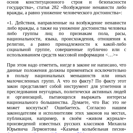
основ конституционного строя и безопасности
государства», статья 282 «Возбуждение ненависти либо
вражды, а равно унижение человеческого достоинства»:
«1. Действия, направленные на возбуждение ненависти
либо вражды, а также на унижение достоинства человека
либо группы лиц по признакам пола, расы,
национальности, языка, происхождения, отношения к
религии, а равно принадлежности к какой-либо
социальной группе, совершенные публично или с
использованием средств массовой информации <…>»
При этом надо отметить, нигде в законе не написано, что
данные положения должны применяться исключительно
в пользу национальных меньшинств или иных
малочисленных групп. А что по факту? По факту этот
закон представляет собой инструмент для угнетения и
преследования неугодных, политически активных людей
и организаций, пытающихся выражать интересы
национального большинства. Думаете, что Вас это не
может коснуться? Ошибаетесь. Согласно нашим
законодателям и исполнителям этих законов на местах,
публикация, например, в своём «живом журнале»
произведений известных русских классиков Михаила
Юрьевича Лермонтова «Казачья колыбельная песня»