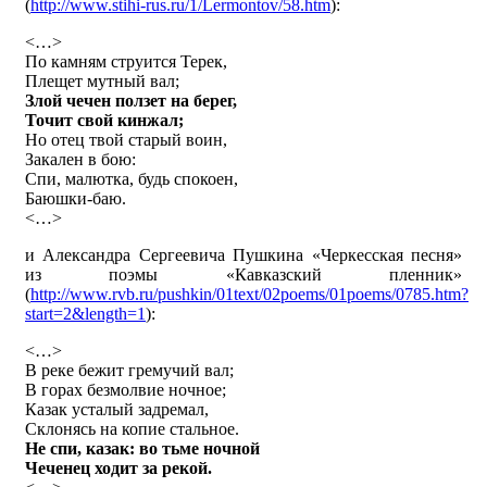
(
http://www.stihi-rus.ru/1/Lermontov/58.htm
):
<…>
По камням струится Терек,
Плещет мутный вал;
Злой чечен ползет на берег,
Точит свой кинжал;
Но отец твой старый воин,
Закален в бою:
Спи, малютка, будь спокоен,
Баюшки-баю.
<…>
и Александра Сергеевича Пушкина «Черкесская песня»
из поэмы «Кавказский пленник»
(
http://www.rvb.ru/pushkin/01text/02poems/01poems/0785.htm?
start=2&length=1
):
<…>
В реке бежит гремучий вал;
В горах безмолвие ночное;
Казак усталый задремал,
Склонясь на копие стальное.
Не спи, казак: во тьме ночной
Чеченец ходит за рекой.