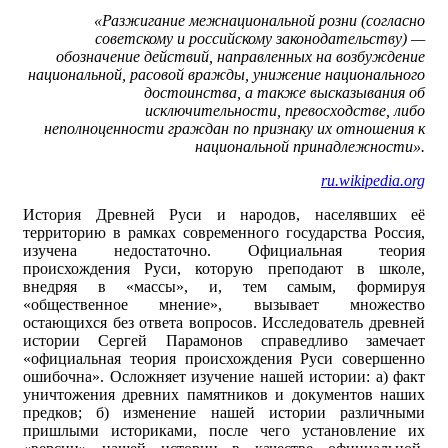
«Разжигание межнациональной розни (согласно
советскому и российскому законодательству) —
обозначение действий, направленных на возбуждение
национальной, расовой вражды, унижение национального
достоинства, а также высказывания об
исключительности, превосходстве, либо
неполноценности граждан по признаку их отношения к
национальной принадлежности».
ru.wikipedia.org
История Древней Руси и народов, населявших её
территорию в рамках современного государства Россия,
изучена недостаточно. Официальная теория
происхождения Руси, которую преподают в школе,
внедряя в «массы», и, тем самым, формируя
«общественное мнение», вызывает множество
остающихся без ответа вопросов. Исследователь древней
истории Сергей Парамонов справедливо замечает
«официальная теория происхождения Руси совершенно
ошибочна». Осложняет изучение нашей истории: а) факт
уничтожения древних памятников и документов наших
предков; б) изменение нашей истории различными
пришлыми историками, после чего установление их