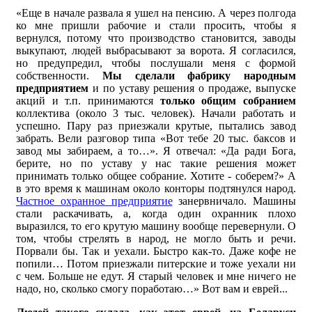
«Еще в начале развала я ушел на пенсию. А через полгода
ко мне пришли рабочие и стали просить, чтобы я
вернулся, потому что производство становится, заводы
выкупают, людей выбрасывают за ворота. Я согласился,
но предупредил, чтобы послушали меня с формой
собственности.
Мы сделали фабрику народным
предприятием
и по уставу решения о продаже, выпуске
акций и т.п. принимаются
только общим собранием
коллектива (около 3 тыс. человек). Начали работать и
успешно. Пару раз приезжали крутые, пытались завод
забрать. Вели разговор типа «Вот тебе 20 тыс. баксов и
завод мы забираем, а то…». Я отвечал: «Да ради Бога,
берите, но по уставу у нас такие решения может
принимать только общее собрание. Хотите - соберем?» А
в это время к машинам около конторы подтянулся народ.
Частное охранное предприятие
занервничало. Машины
стали раскачивать, а, когда один охранник плохо
выразился, то его крутую машину вообще перевернули. О
том, чтобы стрелять в народ, не могло быть и речи.
Порвали бы. Так и уехали. Быстро как-то. Даже кофе не
попили… Потом приезжали питерские и тоже уехали ни
с чем. Больше не едут. Я старый человек и мне ничего не
надо, но, сколько смогу поработаю…» Вот вам и еврей...