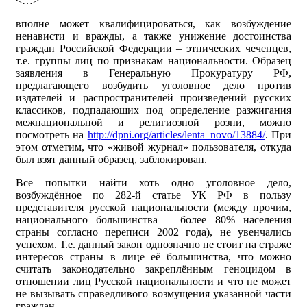
<…>
вполне может квалифицироваться, как возбуждение
ненависти и вражды, а также унижение достоинства
граждан Российской Федерации – этнических чеченцев,
т.е. группы лиц по признакам национальности. Образец
заявления в Генеральную Прокуратуру РФ,
предлагающего возбудить уголовное дело против
издателей и распространителей произведений русских
классиков, подпадающих под определение разжигания
межнациональной и религиозной розни, можно
посмотреть на
http://dpni.org/articles/lenta_novo/13884/
. При
этом отметим, что «живой журнал» пользователя, откуда
был взят данный образец, заблокирован.
Все попытки найти хоть одно уголовное дело,
возбуждённое по 282-й статье УК РФ в пользу
представителя русской национальности (между прочим,
национального большинства – более 80% населения
страны согласно переписи 2002 года), не увенчались
успехом. Т.е. данный закон однозначно не стоит на страже
интересов страны в лице её большинства, что можно
считать законодательно закреплённым геноцидом в
отношении лиц Русской национальности и что не может
не вызывать справедливого возмущения указанной части
граждан.