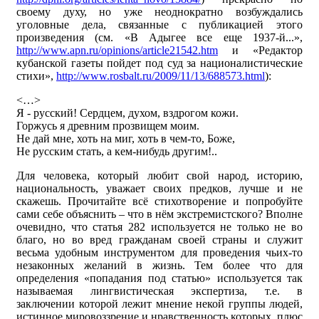
своему духу, но уже неоднократно возбуждались
уголовные дела, связанные с публикацией этого
произведения (см. «В Адыгее все еще 1937-й...»,
http://www.apn.ru/opinions/article21542.htm
и «Редактор
кубанской газеты пойдет под суд за националистические
стихи»,
http://www.rosbalt.ru/2009/11/13/688573.html
):
<…>
Я - русский! Сердцем, духом, вздрогом кожи.
Горжусь я древним прозвищем моим.
Не дай мне, хоть на миг, хоть в чем-то, Боже,
Не русским стать, а кем-нибудь другим!..
Для человека, который любит свой народ, историю,
национальность, уважает своих предков, лучше и не
скажешь. Прочитайте всё стихотворение и попробуйте
сами себе объяснить – что в нём экстремистского? Вполне
очевидно, что статья 282 используется не только не во
благо, но во вред гражданам своей страны и служит
весьма удобным инструментом для проведения чьих-то
незаконных желаний в жизнь. Тем более что для
определения «попадания под статью» используется так
называемая лингвистическая экспертиза, т.е. в
заключении которой лежит мнение некой группы людей,
истинное мировоззрение и нравственность которых, плюс