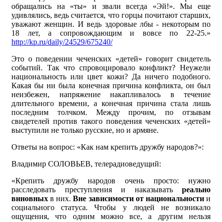
обращались на «ты» и звали всегда «Эй!». Мы еще
удивлялись, ведь считается, что горцы почитают старших,
уважают женщин. И ведь здоровые лбы - некоторым по
18 лет, а сопровождающим и вовсе по 22-25.»
http://kp.ru/daily/24529/675240/
Это о поведении чеченских «детей» говорит свидетель
событий. Так что спровоцировало конфликт? Неужели
национальность или цвет кожи? Да ничего подобного.
Какая бы ни была конечная причина конфликта, он был
неизбежен, напряжение накапливалось в течение
длительного времени, а конечная причина стала лишь
последним толчком. Между прочим, по отзывам
свидетелей против такого поведения чеченских «детей»
выступили не только русские, но и армяне.
Ответы на вопрос: «Как нам крепить дружбу народов?»:
Владимир СОЛОВЬЕВ, телерадиоведущий:
«Крепить дружбу народов очень просто: нужно
расследовать преступления и наказывать
реально
виновных
в них.
Вне зависимости от национальности
и
социального статуса. Чтобы у людей не возникало
ощущения, что одним можно все, а другим нельзя