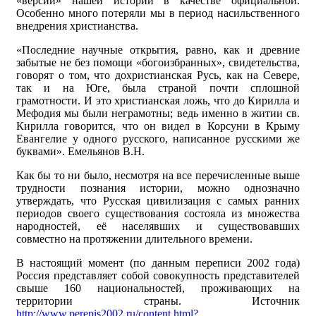
«версии» нашей истории в качестве официальной.
Особенно много потеряли мы в период насильственного
внедрения христианства.
«Последние научные открытия, равно, как и древние
забытые не без помощи «богоизбранных», свидетельства,
говорят о том, что дохристианская Русь, как на Севере,
так и на Юге, была страной почти сплошной
грамотности. И это христианская ложь, что до Кирилла и
Мефодия мы были неграмотны; ведь именно в житии св.
Кирилла говорится, что он видел в Корсуни в Крыму
Евангелие у одного русского, написанное русскими же
буквами». Емельянов В.Н.
Как бы то ни было, несмотря на все перечисленные выше
трудности познания истории, можно однозначно
утверждать, что Русская цивилизация с самых ранних
периодов своего существования состояла из множества
народностей, её населявших и существовавших
совместно на протяжении длительного времени.
В настоящий момент (по данным переписи 2002 года)
Россия представляет собой совокупность представителей
свыше 160 национальностей, проживающих на
территории страны. Источник
http://www.perepis2002.ru/content.html?