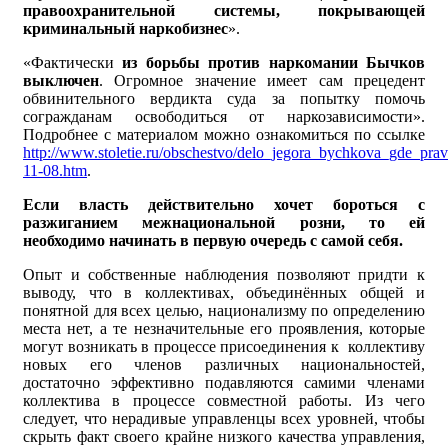
правоохранительной системы, покрывающей
криминальный наркобизнес
».
«Фактически
из борьбы против наркомании Бычков
выключен
. Огромное значение имеет сам прецедент
обвинительного вердикта суда за попытку помочь
согражданам освободиться от наркозависимости».
Подробнее с материалом можно ознакомиться по ссылке
http://www.stoletie.ru/obschestvo/delo_jegora_bychkova_gde_pra
11-08.htm
.
Если власть действительно хочет бороться с
разжиганием межнациональной розни, то ей
необходимо начинать в первую очередь с самой себя.
Опыт и собственные наблюдения позволяют придти к
выводу, что в коллективах, объединённых общей и
понятной для всех целью, национализму по определению
места нет, а те незначительные его проявления, которые
могут возникать в процессе присоединения к коллективу
новых его членов различных национальностей,
достаточно эффективно подавляются самими членами
коллектива в процессе совместной работы. Из чего
следует, что нерадивые управленцы всех уровней, чтобы
скрыть факт своего крайне низкого качества управления,