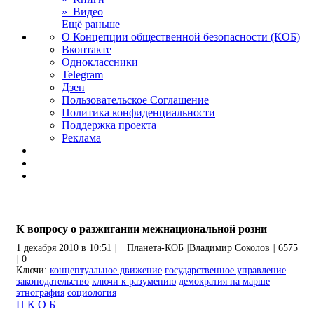
» Видео
Ещё раньше
О Концепции общественной безопасности (КОБ)
Вконтакте
Одноклассники
Telegram
Дзен
Пользовательское Соглашение
Политика конфиденциальности
Поддержка проекта
Реклама
К вопросу о разжигании межнациональной розни
1 декабря 2010 в 10:51
|
Планета-КОБ
|
Владимир Соколов
|
6575
|
0
Ключи:
концептуальное движение
государственное управление
законодательство
ключи к разумению
демократия на марше
этнография
социология
П
К
О
Б