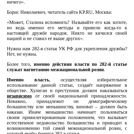
ничего».
Борис Николаевич, читатель сайта KP.RU, Москва:
«Может, Сталина вспомнить? Называйте его как хотите,
но ведь именно его методы и привели когда-то к
настоящей дружбе народов. Никто не кичился своей
нацией и не ставил ее выше других».
Нужна нам 282-я статья УК РФ для укрепления дружбы?
Нет, не нужна.
Более того,
именно действия власти по 282-й статье
служат нагнетанию межнациональной розни
.
Именно власть
, осуществляя избирательное
использование данной статьи, создаёт напряжение в
обществе. Хулиган и преступник должен наказываться
независимо
от своей национальной принадлежности.
Неважно, принадлежит он демографическому
большинству или меньшинству, виноват – должен быть
наказан. Иначе меньшинство начинает пользоваться
своим привилегированным положением, что вызывает
естественное недовольство большинства и приводит к
возникновению той самой межнациональной розни, с
которой якобы борется 282-я статья.