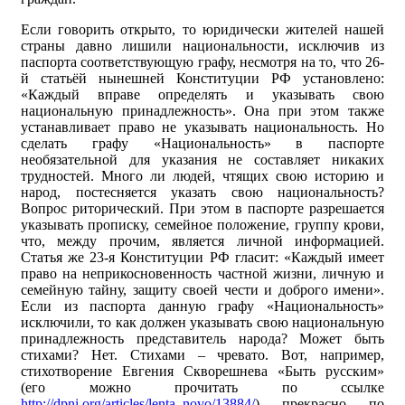
Если говорить открыто, то юридически жителей нашей
страны давно лишили национальности, исключив из
паспорта соответствующую графу, несмотря на то, что 26-
й статьёй нынешней Конституции РФ установлено:
«Каждый вправе определять и указывать свою
национальную принадлежность». Она при этом также
устанавливает право не указывать национальность. Но
сделать графу «Национальность» в паспорте
необязательной для указания не составляет никаких
трудностей. Много ли людей, чтящих свою историю и
народ, постесняется указать свою национальность?
Вопрос риторический. При этом в паспорте разрешается
указывать прописку, семейное положение, группу крови,
что, между прочим, является личной информацией.
Статья же 23-я Конституции РФ гласит: «Каждый имеет
право на неприкосновенность частной жизни, личную и
семейную тайну, защиту своей чести и доброго имени».
Если из паспорта данную графу «Национальность»
исключили, то как должен указывать свою национальную
принадлежность представитель народа? Может быть
стихами? Нет. Стихами – чревато. Вот, например,
стихотворение Евгения Скворешнева «Быть русским»
(его можно прочитать по ссылке
http://dpni.org/articles/lenta_novo/13884/
) прекрасно по