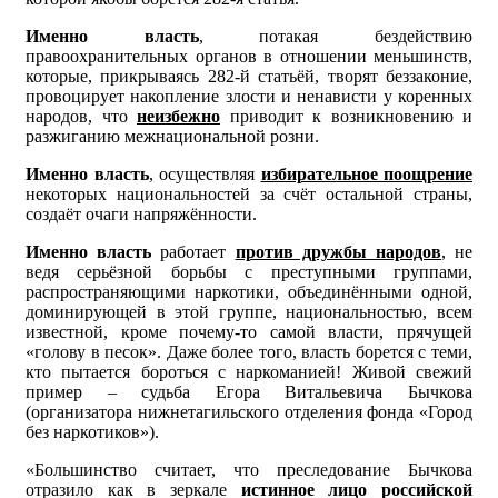
Именно власть
, потакая бездействию
правоохранительных органов в отношении меньшинств,
которые, прикрываясь 282-й статьёй, творят беззаконие,
провоцирует накопление злости и ненависти у коренных
народов, что
неизбежно
приводит к возникновению и
разжиганию межнациональной розни.
Именно власть
, осуществляя
избирательное поощрение
некоторых национальностей за счёт остальной страны,
создаёт очаги напряжённости.
Именно власть
работает
против дружбы народов
, не
ведя серьёзной борьбы с преступными группами,
распространяющими наркотики, объединёнными одной,
доминирующей в этой группе, национальностью, всем
известной, кроме почему-то самой власти, прячущей
«голову в песок». Даже более того, власть борется с теми,
кто пытается бороться с наркоманией! Живой свежий
пример – судьба Егора Витальевича Бычкова
(организатора нижнетагильского отделения фонда «Город
без наркотиков»).
«Большинство считает, что преследование Бычкова
отразило как в зеркале
истинное лицо российской