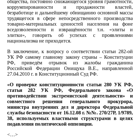
общества, постоянно снижающегося уровня грамотности,
коррумпированности и продажности властей,
безработице и дальнейшему обнищанию основной массы
трудящегося в сфере непосредственного производства
товарно-материальных ценностей населения на фоне
вседозволенности и извращённости т.н. «элиты и
элитки», говорить об успехах с проявлениями
национализма не приходится.
В заключение, к вопросу о соответствии статьи 282-ой
УК РФ самому главному закону страны – Конституции
РФ, приведём отрывок из жалобы гражданина
Российской Федерации Онищука В.Е., направленной
27.04.2010 г. в Конституционный Суд РФ.
«О проверке конституционности статьи 280 УК РФ,
статьи 282 УК РФ, Федерального закона «О
противодействии экстремистской деятельности» и
совместного решения генерального прокурора,
министра внутренних дел и директора Федеральной
службы безопасности от 16.12.08 г. №№. 270/27Р, 1/9789,
38, используемых властными структурами в целях
подавления политической оппозиции.
<…>