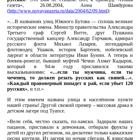
газета», 26.08.2004, Анна Шамбурова
(
http://www.novayagazeta.ru/data/2004/62/09.html
):
«…В названиях улиц Южного Бутова — сплошь великие
исторические имена. Министр правительства Александра
Третьего граф Сергей Витте, друг Пушкина
государственный канцлер Александр Горчаков, адмирал
русского флота Михаил Лазарев, легендарный
флотоводец Ушаков, историк Бартенев, нобелевский
лауреат в области литературы Иван Бунин. А теперь и
боевик-ренегат, бывший муфтий Чечни Ахмат Кадыров,
который в 94-м году прославился такими
высказываниями:
«…если ты мужчина, если ты
чеченец, то должен резать русских как свиней…»
,
«Каждый правоверный попадет в рай, если убьет 120
русских»
, и т.п.»
И этим именем названа улица в населённом пункте
нашей страны! Другой свежий пример – массовая драка в
детском лагере под Туапсе.
«Вели себя, честно сказать, по-хамски. Задирали наших
пацанов, приставали к девчонкам, отбирали фрукты у
детей из других регионов, на дискотеке только кавказские
песни крутили. Из лагеря по ночам сбегали. К взрослым