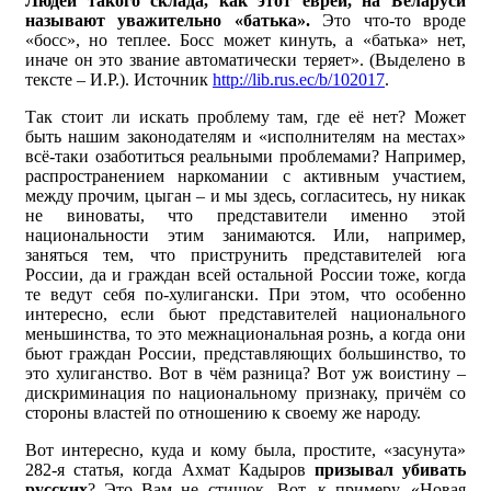
Людей такого склада, как этот еврей, на Беларуси
называют уважительно «батька».
Это что-то вроде
«босс», но теплее. Босс может кинуть, а «батька» нет,
иначе он это звание автоматически теряет». (Выделено в
тексте – И.Р.). Источник
http://lib.rus.ec/b/102017
.
Так стоит ли искать проблему там, где её нет? Может
быть нашим законодателям и «исполнителям на местах»
всё-таки озаботиться реальными проблемами? Например,
распространением наркомании с активным участием,
между прочим, цыган – и мы здесь, согласитесь, ну никак
не виноваты, что представители именно этой
национальности этим занимаются. Или, например,
заняться тем, что приструнить представителей юга
России, да и граждан всей остальной России тоже, когда
те ведут себя по-хулигански. При этом, что особенно
интересно, если бьют представителей национального
меньшинства, то это межнациональная рознь, а когда они
бьют граждан России, представляющих большинство, то
это хулиганство. Вот в чём разница? Вот уж воистину –
дискриминация по национальному признаку, причём со
стороны властей по отношению к своему же народу.
Вот интересно, куда и кому была, простите, «засунута»
282-я статья, когда Ахмат Кадыров
призывал убивать
русских
? Это Вам не стишок. Вот, к примеру, «Новая