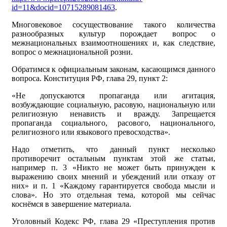
id=11&docid=10715289081463
.
Многовековое сосуществование такого количества
разнообразных культур порождает вопрос о
межнациональных взаимоотношениях и, как следствие,
вопрос о межнациональной розни.
Обратимся к официальным законам, касающимся данного
вопроса. Конституция РФ, глава 29, пункт 2:
«Не допускаются пропаганда или агитация,
возбуждающие социальную, расовую, национальную или
религиозную ненависть и вражду. Запрещается
пропаганда социального, расового, национального,
религиозного или языкового превосходства».
Надо отметить, что данный пункт несколько
противоречит остальным пунктам этой же статьи,
например п. 3 «Никто не может быть принужден к
выражению своих мнений и убеждений или отказу от
них» и п. 1 «Каждому гарантируется свобода мысли и
слова». Но это отдельная тема, которой мы сейчас
коснёмся в завершение материала.
Уголовный Кодекс РФ, глава 29 «Преступления против