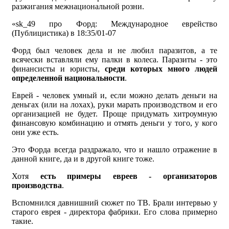
разжигания межнациональной розни.
«sk_49 про Форд: Международное еврейство
(Публицистика) в 18:35/01-07
Форд был человек дела и не любил паразитов, а те
всячески вставляли ему палки в колеса. Паразиты - это
финансисты и юристы,
среди которых много людей
определенной национальности
.
Еврей - человек умный и, если можно делать деньги на
деньгах (или на лохах), руки марать производством и его
организацией не будет. Проще придумать хитроумную
финансовую комбинацию и отмять деньги у того, у кого
они уже есть.
Это Форда всегда раздражало, что и нашло отражение в
данной книге, да и в другой книге тоже.
Хотя
есть примеры евреев - организаторов
производства
.
Вспомнился давнишний сюжет по ТВ. Брали интервью у
старого еврея - директора фабрики. Его слова примерно
такие.