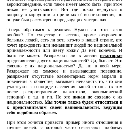
вероисповедание, если такое имеет место быть, при этом
никак не учитываются. Вот где повод вернуться к
вопросу о коррупции и причинах её возникновения, но
он уже был рассмотрен в предыдущих материалах.
Теперь обратимся к реалиям. Нужен ли этот закон
вообще? По существу и честно, кроме откровенно
больных людей, есть ли хоть кто-то в нашей стране, кто
хочет враждовать или ненавидит людей по национальной
принадлежности или цвету кожи? Да нет, конечно. И
быть не может. Раздражают ли в жизни
некоторые
представители других национальностей? Да, бывает. Это
связано с их национальностью? Да ни в коей мере.
Раздражает их хамское и вызывающее поведение,
раздражает отсутствие элементарных норм морали и
поведения в обществе, вызывает ненависть то, что они
участвуют в геноциде населения нашей страны (в том
числе распространение наркотиков, экономический
геноцид), и т.д. и т.п. Но это
никак не связано
с их
национальностью.
Мы точно также будем относиться и
к представителям своей национальности, ведущим
себя подобным образом.
При этом хочется привести пример иного отношения к
группе людей, с которой часто связывают проблему