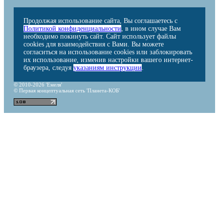
Продолжая использование сайта, Вы соглашаетесь с
Политикой конфиденциальности
, в ином случае Вам
необходимо покинуть сайт. Сайт использует файлы
cookies для взаимодействия с Вами. Вы можете
согласиться на использование cookies или заблокировать
их использование, изменив настройки вашего интернет-
браузера, следуя
указаниям инструкции
.
© 2010-2026 'Емеля'
© Первая концептуальная сеть 'Планета-КОБ'