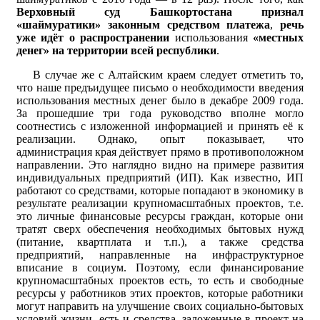
Верховный суд Башкортостана признал
«шаймуратики» законным средством платежа
,
речь
уже идёт о распространении
использования
«местных
денег» на территории всей республики
.
В случае же с Алтайским краем следует отметить то,
что наше предъидущее письмо о необходимости введения
использования местных денег было в декабре 2009 года.
За прошедшие три года руководство вполне могло
соотнестись с изложенной информацией и принять её к
реализации. Однако, опыт показывает, что
администрация края действует прямо в противоположном
направлении. Это наглядно видно на примере развития
индивидуальных предприятий (ИП). Как известно, ИП
работают со средствами, которые попадают в экономику в
результате реализации крупномасштабных проектов, т.е.
это личные финансовые ресурсы граждан, которые они
тратят сверх обеспечения необходимых бытовых нужд
(питание, квартплата и т.п.), а также средства
предприятий, направленные на инфраструктурное
вписание в социум. Поэтому, если финансирование
крупномасштабных проектов есть, то есть и свободные
ресурсы у работников этих проектов, которые работники
могут направить на улучшение своих социально-бытовых
условий жизни, есть и средства, заложенные в проект на