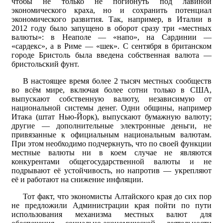
чтобы не только не погибнуть под лавиной
экономического краха, но и сохранить потенциал
экономического развития. Так, например, в Италии в
2012 году было запущено в оборот сразу три «местных
валюты»: в Неаполе — «напо», на Сардинии —
«сардекс», а в Риме — «шек». С сентября в британском
городе Бристоль была введена собственная валюта —
бристольский фунт.
В настоящее время более 2 тысяч местных сообществ
во всём мире, включая более сотни только в США,
выпускают собственную валюту, независимую от
национальной системы денег. Одни общины, например
Итака (штат Нью-Йорк), выпускают бумажную валюту;
другие — дополнительные электронные деньги, не
привязанные к официальным национальным валютам.
При этом необходимо подчеркнуть, что по своей функции
местные валюты ни в коем случае не являются
конкурентами общегосударственной валюты и не
подрывают её устойчивость, но напротив — укрепляют
её и работают на снижение инфляции.
Тот факт, что экономисты Алтайского края до сих пор
не предложили Администрации края пойти по пути
использования механизма местных валют для