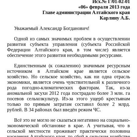
Исх.№ Г/01-02-01
«06» февраля 2013 года
Главе администрации Алтайского края
Карлину А.Б.
Уважаемый Александр Богданович!
Одной из самых значимых проблем в осуществлении
развития субъекта управления (субъекта Российской
Федерации Алтайского края, в том числе) является
обеспечение этого развития необходимыми ресурсами.
Единственным (к сожалению) значимым ресурсным
источником в Алтайском крае является сельское
хозяйство. Но сельское хозяйство, как ни одна отрасль
экономики, является очень чувствительной к различного
рода погодно-климатических факторам. Так, из-за
аномальной засухи 2012 года пострадало более 3 млн. га
посевов сельхозкультур. Из-за этого ущерб крестьянам
только по прямым затратам составил более 2 млрд.
рублей. В 34 районах был введён режим ЧС.
Всё это не могло не сказаться негативно на социально-
экономической обстановке в крае. А учитывая, что в
сельской местности проживает практически половина
населения Алтайского края, то сбой в сельском хозяйстве