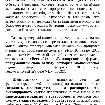
обеспечения социально-экономической деятельности
субъекта Федерации, означает только то, что алтайские
экономисты сами этих процессов не понимают, в
противном случае обществу были бы известны хоть
какие-то разработки. А отговорки в том плане, что
заграничный опыт не может быть применён в России, не
более чем пусто-порожняя болтовня, поскольку уже есть и
российский опыт использования местных денег.
Так, например, об одном из примеров использования
местных денег сообщено в репортаже телеканала «5‑ый
канал Санкт-Петербург» «Фермер из Башкирии придумал
и напечатал собственные деньги» (эфир 26 января 2013
года, http://5-tv.ru/news/65629/). Об этом же репортаж и
телеканала
«Вести-24» «Башкирский фермер,
придумавший свою валюту, сотворил экономическое
чудо»
(эфир 05 февраля 2013 года
http://www.vesti.ru/videos?vid=483635).
«Шаймуратики» (по названию села, где
функционирует введённая валюта) позволили не только
сохранить производство
, но
и расширить его
,
ликвидировать кризис неплатежей
, в том числе и
по
банковским кредитам
, а
товарооборот
в торговой сети
только
за один год вырос в 6 раз
(а за весь срок действия
шаймуратиков с 2010 года — в 12 раз). После того, как