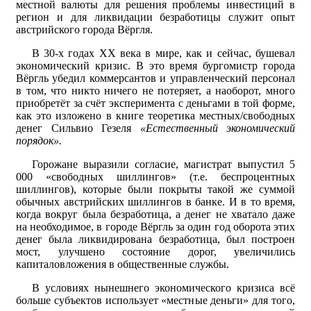
местной валюты для решения проблемы инвестиций в
регион и для ликвидации безработицы служит опыт
австрийского города Вёргля.
В 30‑х годах XX века в мире, как и сейчас, бушевал
экономический кризис. В это время бургомистр города
Вёргль убедил коммерсантов и управленческий персонал
в том, что никто ничего не потеряет, а наоборот, много
приобретёт за счёт эксперимента с деньгами в той форме,
как это изложено в книге теоретика местных/свободных
денег Сильвио Гезеля
«Естественный экономический
порядок».
Горожане выразили согласие, магистрат выпустил 5
000 «свободных шиллингов» (т.е. беспроцентных
шиллингов), которые были покрыты такой же суммой
обычных австрийских шиллингов в банке. И в то время,
когда вокруг была безработица, а денег не хватало даже
на необходимое, в городе Вёргль за один год оборота этих
денег была ликвидирована безработица, был построен
мост, улучшено состояние дорог, увеличились
капиталовложения в общественные службы.
В условиях нынешнего экономического кризиса всё
больше субъектов использует «местные деньги» для того,