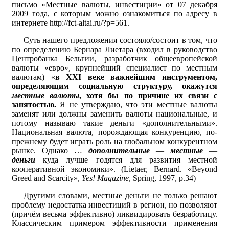
письмо «Местные валюты, инвестиции» от 07 декабря
2009 года, с которым можно ознакомиться по адресу в
интернете http://fct-altai.ru/?p=561.
Суть нашего предложения состояло/состоит в том, что
по определению Бернара Лиетара (входил в руководство
Центробанка Бельгии, разработчик общеевропейской
валюты «евро», крупнейший специалист по местным
валютам) «
в XXI веке важнейшим инструментом,
определяющим социальную структуру, окажутся
местные валюты
, хотя бы по причине их связи с
занятостью.
Я не утверждаю, что эти местные валюты
заменят или должны заменить валюты национальные, и
потому называю такие деньги «дополнительными».
Национальная валюта, порождающая конкуренцию, по-
прежнему будет играть роль на глобальном конкурентном
рынке. Однако …
дополнительные
—
местные
—
деньги
куда лучше годятся для развития местной
кооперативной экономики». (Lietaer, Bernard. «Beyond
Greed and Scarcity»,
Yes! Magazine
, Spring, 1997, p.34)
Другими словами, местные деньги не только решают
проблему недостатка инвестиций в регион, но позволяют
(причём весьма эффективно) ликвидировать безработицу.
Классическим примером эффективности применения