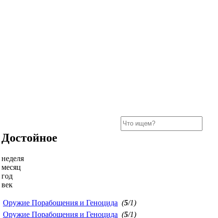
Достойное
неделя
месяц
год
век
Оружие Порабощения и Геноцида
(
5
/1)
Оружие Порабощения и Геноцида
(
5
/1)