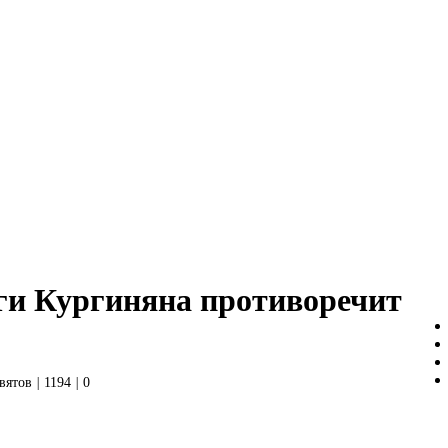
ги Кургиняна противоречит
вятов
|
1194
|
0