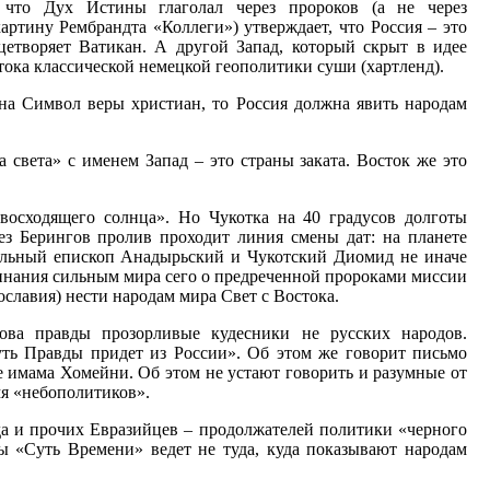
 что Дух Истины глаголал через пророков (а не через
картину Рембрандта «Коллеги») утверждает, что Россия – это
цетворяет Ватикан. А другой Запад, который скрыт в идее
тока классической немецкой геополитики суши (хартленд).
 на Символ веры христиан, то Россия должна явить народам
света» с именем Запад – это страны заката. Восток же это
восходящего солнца». Но Чукотка на 40 градусов долготы
ез Берингов пролив проходит линия смены дат: на планете
альный епископ Анадырьский и Чукотский Диомид не иначе
инания сильным мира сего о предреченной пророками миссии
славия) нести народам мира Свет с Востока.
ова правды прозорливые кудесники не русских народов.
уть Правды придет из России». Об этом же говорит письмо
 имама Хомейни. Об этом не устают говорить и разумные от
мя «небополитиков».
да и прочих Евразийцев – продолжателей политики «черного
ы «Суть Времени» ведет не туда, куда показывают народам