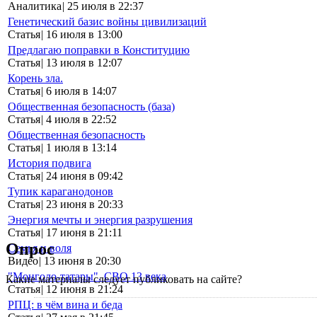
Аналитика
|
25 июля в 22:37
Генетический базис войны цивилизаций
Статья
|
16 июля в 13:00
Предлагаю поправки в Конституцию
Статья
|
13 июля в 12:07
Корень зла.
Статья
|
6 июля в 14:07
Общественная безопасность (база)
Статья
|
4 июля в 22:52
Общественная безопасность
Статья
|
1 июля в 13:14
История подвига
Статья
|
24 июня в 09:42
Тупик караганодонов
Статья
|
23 июня в 20:33
Энергия мечты и энергия разрушения
Статья
|
17 июня в 21:11
Опрос
Семья и воля
Видео
|
13 июня в 20:30
"Монголо-татары". СВО 13 века
Какие материалы следует публиковать на сайте?
Статья
|
12 июня в 21:24
РПЦ: в чём вина и беда