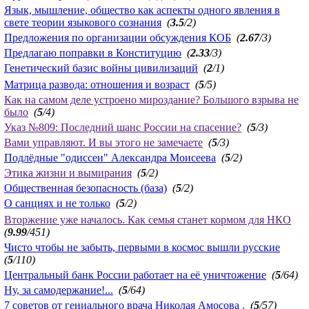
Язык, мышление, общество как аспекты одного явления в
свете теории языкового сознания
(
3.5
/2)
Предложения по организации обсуждения КОБ
(
2.67
/3)
Предлагаю поправки в Конституцию
(
2.33
/3)
Генетический базис войны цивилизаций
(
2
/1)
Матрица развода: отношения и возраст
(
5
/5)
Как на самом деле устроено мироздание? Большого взрыва не
было
(
5
/4)
Указ №809: Последний шанс России на спасение?
(
5
/3)
Вами управляют. И вы этого не замечаете
(
5
/3)
Подлёдные "одиссеи" Александра Моисеева
(
5
/2)
Этика жизни и вымирания
(
5
/2)
Общественная безопасность (база)
(
5
/2)
О санциях и не только
(
5
/2)
Вторжение уже началось. Как семья станет кормом для НКО
(
9.99
/451)
Чисто чтобы не забыть, первыми в космос вышли русские
(
5
/110)
Центральный банк России работает на её уничтожение
(
5
/64)
Ну, за самодержание!...
(
5
/64)
7 советов от гениального врача Николая Амосова .
(
5
/57)