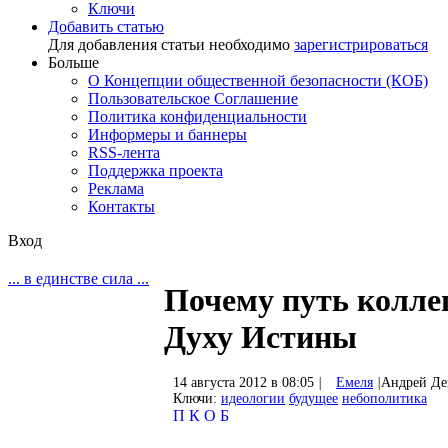
Ключи
Добавить статью
Для добавления статьи необходимо
зарегистрироваться
Больше
О Концепции общественной безопасности (КОБ)
Пользовательское Соглашение
Политика конфиденциальности
Информеры и баннеры
RSS-лента
Поддержка проекта
Реклама
Контакты
Вход
... в единстве сила ...
Почему путь колле
Духу Истины
14 августа 2012 в 08:05
|
Емеля
|
Андрей Де
Ключи:
идеологии
будущее
небополитика
П
К
О
Б