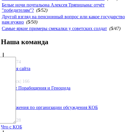
Белые ночи почтальона Алексея Тряпицына: отчёт
"победителям"?
(
5
/52)
Другой взгляд на пенсионный вопрос или какое государство
нам нужно
(
5
/50)
Самые яркие примеры смекалки у советских солдат
(
5
/47)
Наша команда
Агафонов
1333.74
Санация сайта
Каиргали
Якутск
|
166
Оружие Порабощения и Геноцида
Михаил Михайлович
27.17
Предложения по организации обсуждения КОБ
Люкин
5808.28
Что с КОБ