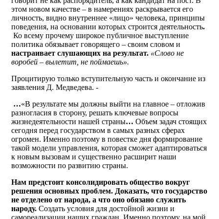
говорит не как распорядитель, а как кандидат на пост. В
этом новом качестве – в намерениях раскрывается его
личность, видно внутреннее «лицо» человека, принципы
поведения, на основании которых строится деятельность
.
Ко всему прочему широкое публичное выступление
политика обязывает говорящего – своим словом и
настраивает слушающих на результат.
«Слово не
воробей – вылетит, не поймаешь».
Процитирую только вступительную часть и окончание из
заявления Д. Медведева. -
…
«В результате мы должны выйти на главное – отложив
разногласия в сторону, решать ключевые вопросы
жизнедеятельности нашей страны
…
Объем задач стоящих
сегодня перед государством в самых разных сферах
огромен. Именно поэтому в повестке дня формирование
такой модели управления, которая сможет адаптироваться
к новым вызовам и существенно расширит наши
возможности по развитию страны.
Нам предстоит консолидировать общество вокруг
решения основных проблем.
Доказать, что государство
не отделено от народа, а что оно обязано служить
народу.
Создать условия для достойной жизни и
самореализации наших граждан. Именно поэтому, на мой