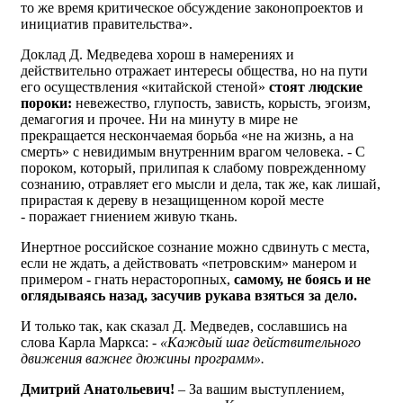
то же время критическое обсуждение законопроектов и
инициатив правительства».
Доклад Д. Медведева хорош в намерениях и
действительно отражает интересы общества, но на пути
его осуществления «китайской стеной»
стоят людские
пороки:
невежество, глупость, зависть, корысть, эгоизм,
демагогия и прочее. Ни на минуту в мире не
прекращается нескончаемая борьба «не на жизнь, а на
смерть» с невидимым внутренним врагом человека. - С
пороком, который, прилипая к слабому поврежденному
сознанию, отравляет его мысли и дела, так же, как лишай,
прирастая к дереву в незащищенном корой месте
- поражает гниением живую ткань.
Инертное российское сознание можно сдвинуть с места,
если не ждать, а действовать «петровским» манером и
примером - гнать нерасторопных,
самому, не боясь и не
оглядываясь назад, засучив рукава взяться за дело.
И только так, как сказал Д. Медведев, сославшись на
слова Карла Маркса: -
«Каждый шаг действительного
движения важнее дюжины программ».
Дмитрий Анатольевич!
– За вашим выступлением,