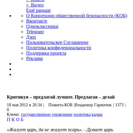
» Видео
Ещё раньше
О Концепции общественной безопасности (КОБ)
Вконтакте
Одноклассники
Telegram
Дзен
Пользовательское Соглашение
Политика конфиденциальности
Поддержка проекта
Реклама
Критикуя – предлагай лучшее. Предлагая – делай
18 мая 2012 в 20:34
|
Планета-КОБ
|
Владимир Гарматюк
|
1373
|
0
Ключи:
государственное управление
политика
кадры
П
К
О
Б
«Жалует царь, да не жалует псарь». - Думает царь