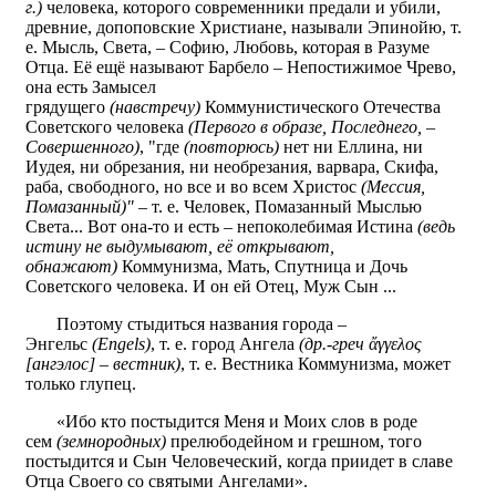
г.)
человека, которого современники предали и убили,
древние, допоповские Христиане, называли Эпинойю, т.
е. Мысль, Света, – Софию, Любовь, которая в Разуме
Отца. Её ещё называют Барбело – Непостижимое Чрево,
она есть Замысел
грядущего
(навстречу)
Коммунистического Отечества
Советского человека
(Первого в образе, Последнего, –
Совершенного)
, "где
(повторюсь)
нет ни Еллина, ни
Иудея, ни обрезания, ни необрезания, варвара, Скифа,
раба, свободного, но все и во всем Христос
(Мессия,
Помазанный)"
– т. е. Человек, Помазанный Мыслью
Света... Вот она-то и есть – непоколебимая Истина
(ведь
истину не выдумывают, её открывают,
обнажают)
Коммунизма, Мать, Спутница и Дочь
Советского человека. И он ей Отец, Муж Сын ...
Поэтому стыдиться названия города –
Энгельс
(Engels)
, т. е. город Ангела
(др.-греч ἄγγελος
[ангэлос] – вестник)
, т. е. Вестника Коммунизма, может
только глупец.
«Ибо кто постыдится Меня и Моих слов в роде
сем
(земнородных)
прелюбодейном и грешном, того
постыдится и Сын Человеческий, когда приидет в славе
Отца Своего со святыми Ангелами».