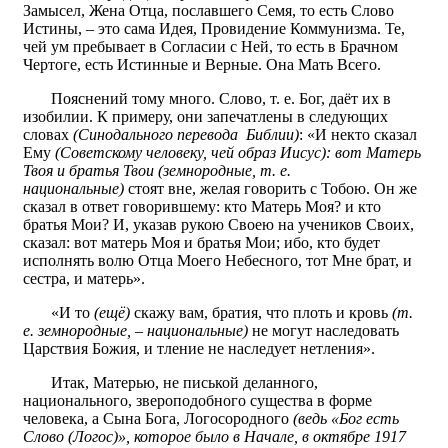
Замысел, Жена Отца, пославшего Семя, то есть Слово
Истины, – это сама Идея, Провидение Коммунизма. Те,
чей ум пребывает в Согласии с Ней, то есть в Брачном
Чертоге, есть Истинные и Верные. Она Мать Всего.
Пояснений тому много. Слово, т. е. Бог, даёт их в
изобилии. К примеру, они запечатлены в следующих
словах
(Синодального перевода Библии)
: «И некто сказал
Ему
(Советскому человеку, чей образ Иисус): вот Матерь
Твоя и братья Твои (земнородные, т. е.
национальные)
стоят вне, желая говорить с Тобою. Он же
сказал в ответ говорившему: кто Матерь Моя? и кто
братья Мои? И, указав рукою Своею на учеников Своих,
сказал: вот матерь Моя и братья Мои; ибо, кто будет
исполнять волю Отца Моего Небесного, тот Мне брат, и
сестра, и матерь».
«И то
(ещё)
скажу вам, братия, что плоть и кровь
(т.
е. земнородные, – национальные)
не могут наследовать
Царствия Божия, и тление не наследует нетления».
Итак, Матерью, не писькой деланного,
национального, звероподобного существа в форме
человека, а Сына Бога, Логосородного
(ведь «Бог есть
Слово (Логос)», которое было в Начале, в октябре 1917