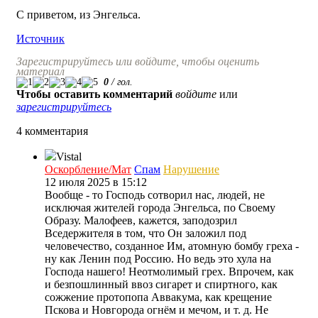
С приветом, из Энгельса.
Источник
Зарегистрируйтесь или войдите, чтобы оценить
материал
0
/
гол.
Чтобы оставить комментарий
войдите
или
зарегистрируйтесь
4 комментария
Vistal
Оскорбление/Мат
Спам
Нарушение
12 июля 2025 в 15:12
Вообще - то Господь сотворил нас, людей, не
исключая жителей города Энгельса, по Своему
Образу. Малофеев, кажется, заподозрил
Вседержителя в том, что Он заложил под
человечество, созданное Им, атомную бомбу греха -
ну как Ленин под Россию. Но ведь это хула на
Господа нашего! Неотмолимый грех. Впрочем, как
и безпошлинный ввоз сигарет и спиртного, как
сожжение протопопа Аввакума, как крещение
Пскова и Новгорода огнём и мечом, и т. д. Не