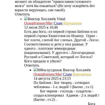
желают ли обладатели "православия головного
мозга" хотя бы покаяться? (Не хочу оскорбить без
корысти верующих, сам такой).
Ответить
Виктор Хохлачёв
Vistal
Оскорбление/Мат
Спам
Нарушение
12 июля 2025 в 16:46
Есть два бога.: из первой строки Библии и из
первой строки Евангелия по Иоанну. Один -
бог плоти, слепой бог слепых. Другой - Логос.
Соответственно и дети у них разные. У
одного - плотские земнородные
(национальные). У другого - Логосородные.
Русский и Советский, который от Логоса?
Кого предали и убили?
Ответить
МФасхутдинов
Виктор Хохлачёв
Оскорбление/Мат
Спам
Нарушение
14 августа 2025 в 23:15
По Библии : Бог творец - сотворил
че6ловека - 1-х людей ! (Бытие , гл.1)
Бог евреев - господь - создатель -
создал-клонировал Адамов - 2-х людей !
(Бытие , гл.2) .
Бога