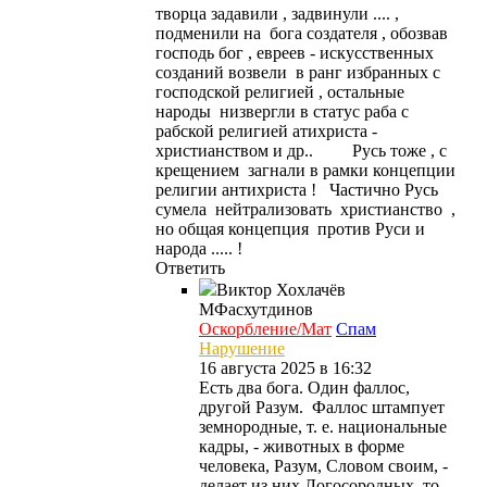
творца задавили , задвинули .... ,
подменили на бога создателя , обозвав
господь бог , евреев - искусственных
созданий возвели в ранг избранных с
господской религией , остальные
народы низвергли в статус раба с
рабской религией атихриста -
христианством и др.. Русь тоже , с
крещением загнали в рамки концепции
религии антихриста ! Частично Русь
сумела нейтрализовать христианство ,
но общая концепция против Руси и
народа ..... !
Ответить
Виктор Хохлачёв
МФасхутдинов
Оскорбление/Мат
Спам
Нарушение
16 августа 2025 в 16:32
Есть два бога. Один фаллос,
другой Разум. Фаллос штампует
земнородные, т. е. национальные
кадры, - животных в форме
человека, Разум, Словом своим, -
делает из них Логосородных, то