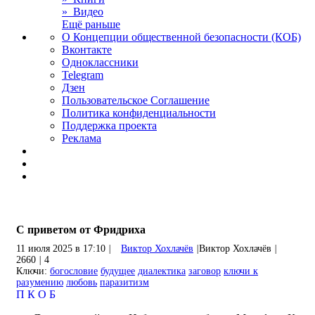
» Видео
Ещё раньше
О Концепции общественной безопасности (КОБ)
Вконтакте
Одноклассники
Telegram
Дзен
Пользовательское Соглашение
Политика конфиденциальности
Поддержка проекта
Реклама
С приветом от Фридриха
11 июля 2025 в 17:10
|
Виктор Хохлачёв
|
Виктор Хохлачёв
|
2660
|
4
Ключи:
богословие
будущее
диалектика
заговор
ключи к
разумению
любовь
паразитизм
П
К
О
Б