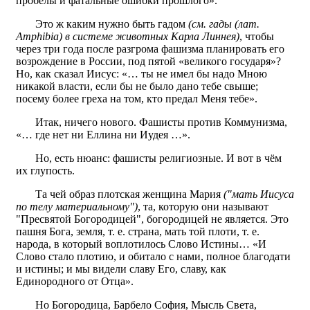
пробелы и фатальные ошибки прошлого».
Это ж каким нужно быть гадом
(см. гады (лат.
Amphibia) в системе животных Карла Линнея)
, чтобы
через три года после разгрома фашизма планировать его
возрождение в России, под пятой «великого государя»?
Но, как сказал Иисус: «… ты не имел бы надо Мною
никакой власти, если бы не было дано тебе свыше;
посему более греха на том, кто предал Меня тебе».
Итак, ничего нового. Фашисты против Коммунизма,
«… где нет ни Еллина ни Иудея …».
Но, есть нюанс: фашисты религиозные. И вот в чём
их глупость.
Та чей образ плотская женщина Мария
("мать Иисуса
по телу материальному")
, та, которую они называют
"Пресвятой Богородицей", богородицей не является. Это
пашня Бога, земля, т. е. страна, мать той плоти, т. е.
народа, в который воплотилось Слово Истины… «И
Слово стало плотию, и обитало с нами, полное благодати
и истины; и мы видели славу Его, славу, как
Единородного от Отца».
Но Богородица, Барбело София, Мысль Света,