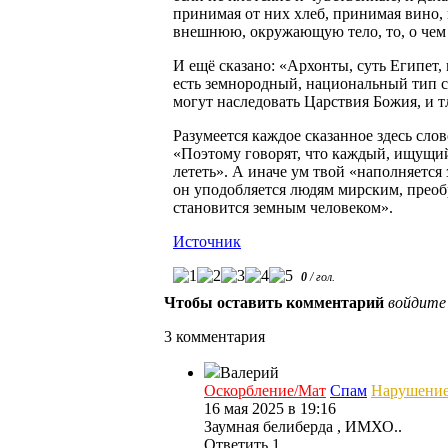
принимая от них хлеб, принимая вино,
внешнюю, окружающую тело, то, о чем 
И ещё сказано: «Архонты, суть Египет,
есть земнородный, национальный тип с
могут наследовать Царствия Божия, и т
Разумеется каждое сказанное здесь сло
«Поэтому говорят, что каждый, ищущий
лететь». А иначе ум твой «наполняется
он уподобляется людям мирским, преобра
становится земным человеком».
Источник
0
/
гол.
Чтобы оставить комментарий
войдите
3 комментария
Валерий
Оскорбление/Мат
Спам
Нарушени
16 мая 2025 в 19:16
Заумная белиберда , ИМХО..
Ответить
1