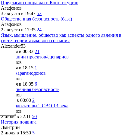
Предлагаю поправки в Конституцию
Агафонов
3 августа в 19:47
53
Общественная безопасность (база)
Агафонов
2 августа в 17:35
24
Язык, мышление, общество как аспекты одного явления в
свете теории языкового сознания
Alexander53
28 июля в 00:33
21
О вписании проектов/сценариев
Агафонов
26 июля в 18:15
1
Тупик караганодонов
Агафонов
26 июля в 18:05
6
Общественная безопасность
Агафонов
4 июля в 00:00
2
"Монголо-татары". СВО 13 века
Агафонов
2 июля в 22:11
50
История подвига
Дмитрий
2 июля в 15:50
5