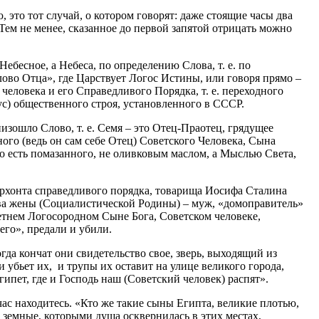
, это тот случай, о котором говорят: даже стоящие часы два
 Тем не менее, сказанное до первой запятой отрицать можно
бесное, а Небеса, по определению Слова, т. е. по
ово Отца», где Царствует Логос Истины, или говоря прямо –
человека и его Справедливого Порядка, т. е. переходного
сус) общественного строя, установленного в СССР.
зошло Слово, т. е. Семя – это Отец-Праотец, грядущее
го (ведь он сам себе Отец) Советского Человека, Сына
о есть помазанного, не оливковым маслом, а Мыслью Света,
рхонта справедливого порядка, товарища Иосифа Сталина
ова жены (Социалистической Родины) – муж, «домоправитель»
олетнем Логосородном Сыне Бога, Советском человеке,
 его», предали и убили.
гда кончат они свидетельство свое, зверь, выходящий из
 и убьет их, и трупы их оставит на улице великого города,
ипет, где и Господь наш (Советский человек) распят».
йчас находитесь. «Кто же такие сыны Египта, великие плотью,
а земные, которыми душа осквернилась в этих местах,