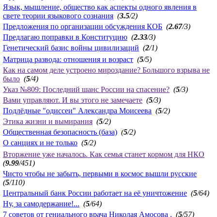
Язык, мышление, общество как аспекты одного явления в
свете теории языкового сознания
(
3.5
/2)
Предложения по организации обсуждения КОБ
(
2.67
/3)
Предлагаю поправки в Конституцию
(
2.33
/3)
Генетический базис войны цивилизаций
(
2
/1)
Матрица развода: отношения и возраст
(
5
/5)
Как на самом деле устроено мироздание? Большого взрыва не
было
(
5
/4)
Указ №809: Последний шанс России на спасение?
(
5
/3)
Вами управляют. И вы этого не замечаете
(
5
/3)
Подлёдные "одиссеи" Александра Моисеева
(
5
/2)
Этика жизни и вымирания
(
5
/2)
Общественная безопасность (база)
(
5
/2)
О санциях и не только
(
5
/2)
Вторжение уже началось. Как семья станет кормом для НКО
(
9.99
/451)
Чисто чтобы не забыть, первыми в космос вышли русские
(
5
/110)
Центральный банк России работает на её уничтожение
(
5
/64)
Ну, за самодержание!...
(
5
/64)
7 советов от гениального врача Николая Амосова .
(
5
/57)