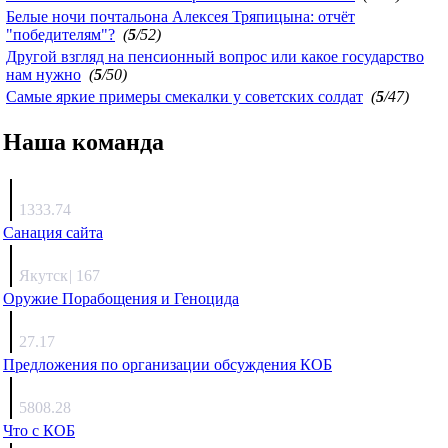
Белые ночи почтальона Алексея Тряпицына: отчёт
"победителям"?
(
5
/52)
Другой взгляд на пенсионный вопрос или какое государство
нам нужно
(
5
/50)
Самые яркие примеры смекалки у советских солдат
(
5
/47)
Наша команда
Агафонов
1333.74
Санация сайта
Каиргали
Якутск
|
167
Оружие Порабощения и Геноцида
Михаил Михайлович
27.17
Предложения по организации обсуждения КОБ
Люкин
5808.28
Что с КОБ