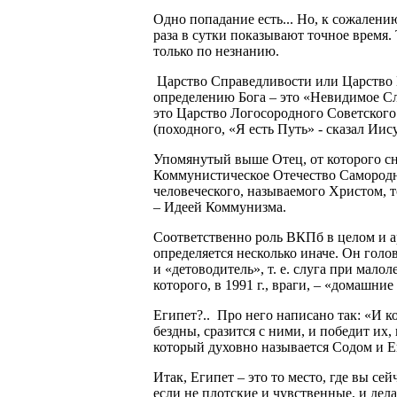
Одно попадание есть... Но, к сожалению
раза в сутки показывают точное время.
только по незнанию.
Царство Справедливости или Царство Не
определению Бога – это «Невидимое Сл
это Царство Логосородного Советского 
(походного, «Я есть Путь» - сказал Ии
Упомянутый выше Отец, от которого сни
Коммунистическое Отечество Самородно
человеческого, называемого Христом, т
– Идеей Коммунизма.
Соответственно роль ВКПб в целом и а
определяется несколько иначе. Он гол
и «детоводитель», т. е. слуга при мал
которого, в 1991 г., враги, – «домашние
Египет?.. Про него написано так: «И ко
бездны, сразится с ними, и победит их,
который духовно называется Содом и Ег
Итак, Египет – это то место, где вы се
если не плотские и чувственные, и дел