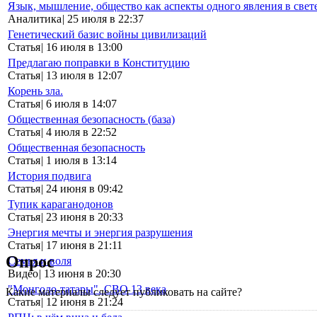
Язык, мышление, общество как аспекты одного явления в свет
Аналитика
|
25 июля в 22:37
Генетический базис войны цивилизаций
Статья
|
16 июля в 13:00
Предлагаю поправки в Конституцию
Статья
|
13 июля в 12:07
Корень зла.
Статья
|
6 июля в 14:07
Общественная безопасность (база)
Статья
|
4 июля в 22:52
Общественная безопасность
Статья
|
1 июля в 13:14
История подвига
Статья
|
24 июня в 09:42
Тупик караганодонов
Статья
|
23 июня в 20:33
Энергия мечты и энергия разрушения
Статья
|
17 июня в 21:11
Опрос
Семья и воля
Видео
|
13 июня в 20:30
"Монголо-татары". СВО 13 века
Какие материалы следует публиковать на сайте?
Статья
|
12 июня в 21:24