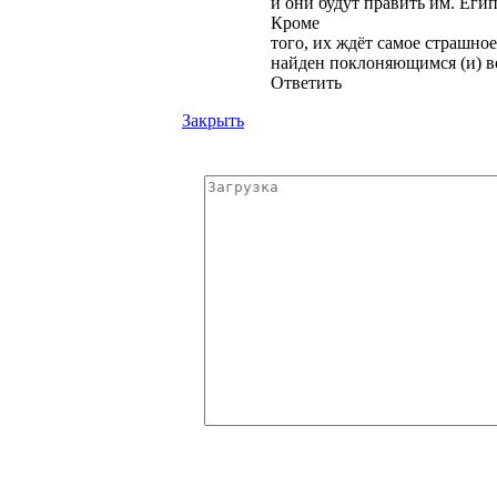
и они будут править им. Егип
Кроме
того, их ждёт самое страшное
найден поклоняющимся (и) в
Ответить
Закрыть