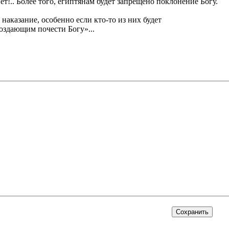
ет!.. Более того, египтянам будет запрещено поклонение Богу.
 наказание, особенно если кто-то из них будет
оздающим почести Богу»...