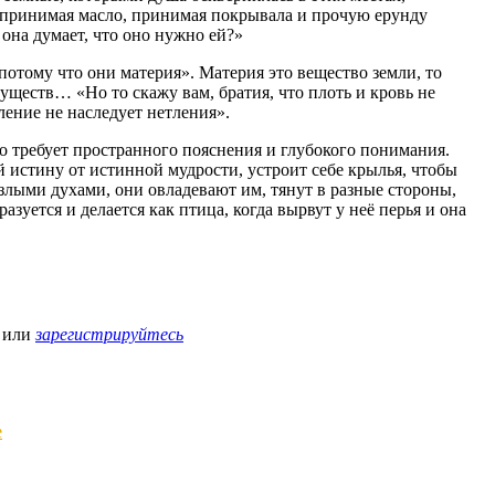
 принимая масло, принимая покрывала и прочую ерунду
она думает, что оно нужно ей?»
 потому что они материя». Материя это вещество земли, то
уществ… «Но то скажу вам, братия, что плоть и кровь не
ление не наследует нетления».
во требует пространного пояснения и глубокого понимания.
 истину от истинной мудрости, устроит себе крылья, чтобы
 злыми духами, они овладевают им, тянут в разные стороны,
зуется и делается как птица, когда вырвут у неё перья и она
или
зарегистрируйтесь
е