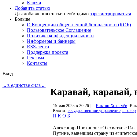
Ключи
Добавить статью
Для добавления статьи необходимо
зарегистрироваться
Больше
О Концепции общественной безопасности (КОБ)
Пользовательское Соглашение
Политика конфиденциальности
Информеры и баннеры
RSS-лента
Поддержка проекта
Реклама
Контакты
Вход
... в единстве сила ...
Каравай, каравай,
15 мая 2025 в 20:26
|
Виктор Хохлачёв
|
Вик
Ключи:
государственное управление
заговор
П
К
О
Б
Александр Проханов: «О схватке с Гитл
Путине, выведшем страну из египетско