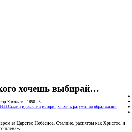
 кого хочешь выбирай…
тор Хохлачёв
|
1658
|
3
И.В.Сталин
идеологии
история
ключи к разумению
образ жизни
ером за Царство Небесное, Сталине, распятом как Христос, и
го плена».