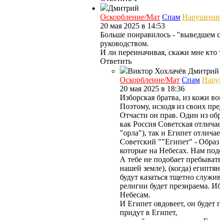
Дмитрий
Оскорбление/Мат
Спам
Нарушени
20 мая 2025 в 14:53
Больше понравилось - "выведшем ст
руководством.
И ли переиначивая, скажи мне кто 
Ответить
Виктор Хохлачёв
Дмитрий
Оскорбление/Мат
Спам
Нару
20 мая 2025 в 18:36
Изборская братва, из кожи в
Поэтому, исходя из своих п
Отчасти он прав. Один из об
как Россия Советская отлич
"орла"), так и Египет отличае
Советский ""Египет" - Образ 
которые на Небесах. Нам подо
А тебе не подобает пребывать 
нашей земле), (когда) египтян
будут казаться тщетно служи
религии будет презираема. И
Небесам.
И Египет овдовеет, он будет
придут в Египет,