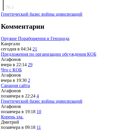
surov
79.5
Генетический базис войны цивилизаций
Комментарии
Оружие Порабощения и Геноцида
Каиргали
сегодня в 04:34
21
Предложения по организации обсуждения КОБ
Агафонов
вчера в 22:14
29
Что с КОБ
Агафонов
вчера в 19:30
2
Санация сайта
Агафонов
позавчера в 22:24
4
Генетический базис войны цивилизаций
Агафонов
позавчера в 19:18
10
Корень зла.
Дмитрий
позавчера в 09:18
11