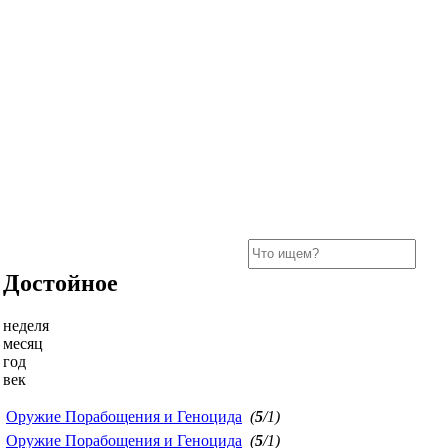
Достойное
неделя
месяц
год
век
Оружие Порабощения и Геноцида
(
5
/1)
Оружие Порабощения и Геноцида
(
5
/1)