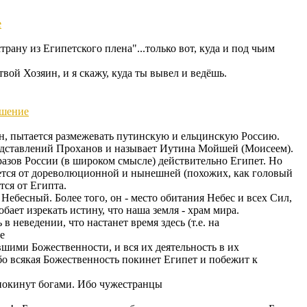
е
рану из Египетского плена"...только вот, куда и под чьим
твой Хозяин, и я скажу, куда ты вывел и ведёшь.
шение
он, пытается размежевать путинскую и ельцинскую Россию.
редставлений Проханов и называет Иутина Мойшей (Моисеем).
разов России (в широком смысле) действительно Египет. Но
ается от дореволюционной и нынешней (похожих, как головый
тся от Египта.
Небесный. Более того, он - место обитания Небес и всех Сил,
бает изрекать истину, что наша земля - храм мира.
в неведении, что настанет время здесь (т.е. на
е
вшими Божественности, и вся их деятельность в их
бо всякая Божественность покинет Египет и побежит к
 покинут богами. Ибо чужестранцы