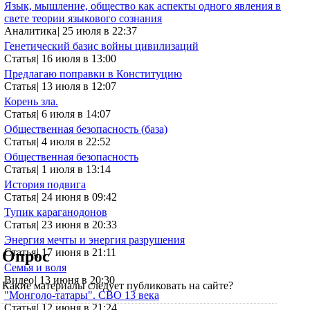
Язык, мышление, общество как аспекты одного явления в
свете теории языкового сознания
Аналитика
|
25 июля в 22:37
Генетический базис войны цивилизаций
Статья
|
16 июля в 13:00
Предлагаю поправки в Конституцию
Статья
|
13 июля в 12:07
Корень зла.
Статья
|
6 июля в 14:07
Общественная безопасность (база)
Статья
|
4 июля в 22:52
Общественная безопасность
Статья
|
1 июля в 13:14
История подвига
Статья
|
24 июня в 09:42
Тупик караганодонов
Статья
|
23 июня в 20:33
Энергия мечты и энергия разрушения
Статья
|
17 июня в 21:11
Опрос
Семья и воля
Видео
|
13 июня в 20:30
Какие материалы следует публиковать на сайте?
"Монголо-татары". СВО 13 века
Статья
|
12 июня в 21:24