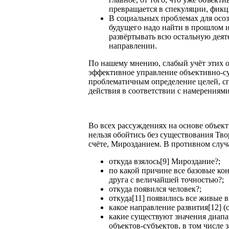
превращается в спекуляции, фикц
В социальных проблемах для осо
будущего надо найти в прошлом и
развёртывать всю остальную дея
направлении.
По нашему мнению, слабый учёт этих об
эффективное управление объективно-су
проблематичным определение целей, сп
действия в соответствии с намерениями
Во всех рассуждениях на основе объек
нельзя обойтись без существования Тв
счёте, Мирозданием. В противном случа
откуда взялось[9] Мироздание?;
по какой причине все базовые ко
друга с величайшей точностью?;
откуда появился человек?;
откуда[11] появились все живые в
какое направление развития[12] 
какие существуют значения диап
объектов-субъектов, в том числе 