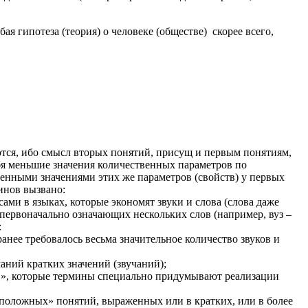
ая гипотеза (теория) о человеке (обществе) скорее всего,
ются, ибо смысл вторых понятий, присущ и первым понятиям,
бя меньшие значения количественных параметров по
енными значениями этих же параметров (свойств) у первых
инов вызвано:
ми в языках, которые экономят звуки и слова (слова даже
 первоначально означающих нескольких слов (например, вуз –
:
ранее требовалось весьма значительное количество звуков и
ний кратких значений (звучаний);
в», которые термины специально придумывают реализации
оложных» понятий, выраженных или в кратких, или в более