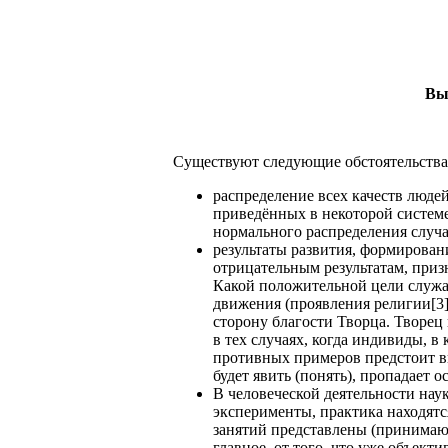
Вы
Существуют следующие обстоятельства
распределение всех качеств люде
приведённых в некоторой системе
нормального распределения случ
результаты развития, формирован
отрицательным результатам, при
Какой положительной цели служа
движения (проявления религии[3]
сторону благости Творца. Творец 
в тех случаях, когда индивиды, в
противных примеров предстоит вы
будет явить (понять), пропадает 
В человеческой деятельности наук
эксперименты, практика находятс
занятий представлены (принимают
главное, от того, что уже объект