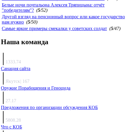
Белые ночи почтальона Алексея Тряпицына: отчёт
"победителям"?
(
5
/52)
Другой взгляд на пенсионный вопрос или какое государство
нам нужно
(
5
/50)
Самые яркие примеры смекалки у советских солдат
(
5
/47)
Наша команда
Агафонов
1333.74
Санация сайта
Каиргали
Якутск
|
167
Оружие Порабощения и Геноцида
Михаил Михайлович
27.17
Предложения по организации обсуждения КОБ
Люкин
5808.28
Что с КОБ