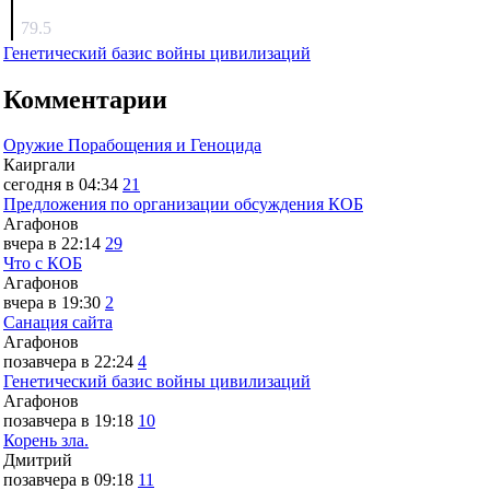
surov
79.5
Генетический базис войны цивилизаций
Комментарии
Оружие Порабощения и Геноцида
Каиргали
сегодня в 04:34
21
Предложения по организации обсуждения КОБ
Агафонов
вчера в 22:14
29
Что с КОБ
Агафонов
вчера в 19:30
2
Санация сайта
Агафонов
позавчера в 22:24
4
Генетический базис войны цивилизаций
Агафонов
позавчера в 19:18
10
Корень зла.
Дмитрий
позавчера в 09:18
11