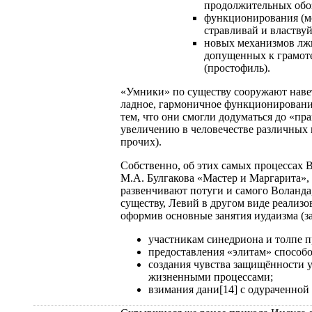
продолжительных обо
функционирования (мо
стравливай и властву
новых механизмов лжи
допущенных к грамоте
(простофиль).
«Умники» по существу сооружают навет
ладное, гармоничное функционировани
тем, что они смогли додуматься до «пр
увеличению в человечестве различных 
прочих).
Собственно, об этих самых процессах В
М.А. Булгакова «Мастер и Маргарита»,
развенчивают потуги и самого Воланда
существу, Левий в другом виде реализ
оформив основные занятия иудаизма (з
участникам синедриона и толпе п
предоставления «элитам» способ
создания чувства защищённости 
жизненными процессами;
взимания дани[14] с одураченной