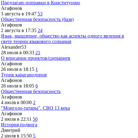
Предлагаю поправки в Конституцию
Агафонов
3 августа в 19:47
53
Общественная безопасность (база)
Агафонов
2 августа в 17:35
24
Язык, мышление, общество как аспекты одного явления в
свете теории языкового сознания
Alexander53
28 июля в 00:33
21
О вписании проектов/сценариев
Агафонов
26 июля в 18:15
1
Тупик караганодонов
Агафонов
26 июля в 18:05
6
Общественная безопасность
Агафонов
4 июля в 00:00
2
"Монголо-татары". СВО 13 века
Агафонов
2 июля в 22:11
50
История подвига
Дмитрий
2 июля в 15:50
5