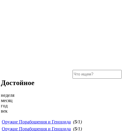
Достойное
неделя
месяц
год
век
Оружие Порабощения и Геноцида
(
5
/1)
Оружие Порабощения и Геноцида
(
5
/1)