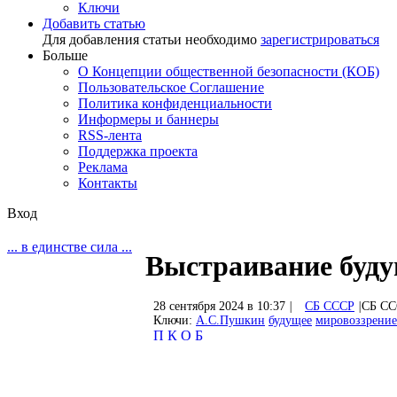
Ключи
Добавить статью
Для добавления статьи необходимо
зарегистрироваться
Больше
О Концепции общественной безопасности (КОБ)
Пользовательское Соглашение
Политика конфиденциальности
Информеры и баннеры
RSS-лента
Поддержка проекта
Реклама
Контакты
Вход
... в единстве сила ...
Выстраивание буд
28 сентября 2024 в 10:37
|
СБ СССР
|
СБ СС
Ключи:
А.С.Пушкин
будущее
мировоззрение
П
К
О
Б