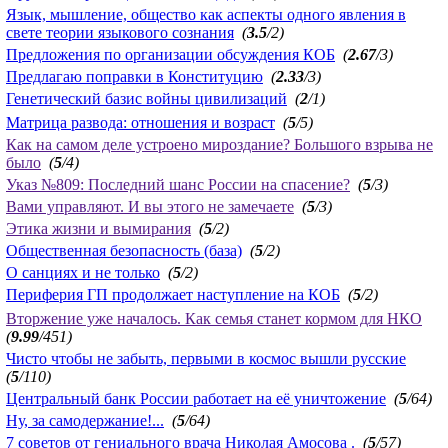
Язык, мышление, общество как аспекты одного явления в
свете теории языкового сознания
(
3.5
/2)
Предложения по организации обсуждения КОБ
(
2.67
/3)
Предлагаю поправки в Конституцию
(
2.33
/3)
Генетический базис войны цивилизаций
(
2
/1)
Матрица развода: отношения и возраст
(
5
/5)
Как на самом деле устроено мироздание? Большого взрыва не
было
(
5
/4)
Указ №809: Последний шанс России на спасение?
(
5
/3)
Вами управляют. И вы этого не замечаете
(
5
/3)
Этика жизни и вымирания
(
5
/2)
Общественная безопасность (база)
(
5
/2)
О санциях и не только
(
5
/2)
Периферия ГП продолжает наступление на КОБ
(
5
/2)
Вторжение уже началось. Как семья станет кормом для НКО
(
9.99
/451)
Чисто чтобы не забыть, первыми в космос вышли русские
(
5
/110)
Центральный банк России работает на её уничтожение
(
5
/64)
Ну, за самодержание!...
(
5
/64)
7 советов от гениального врача Николая Амосова .
(
5
/57)