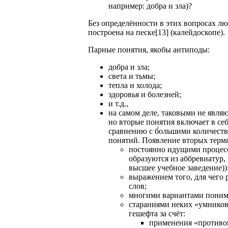
например: добра и зла)?
Без определённости в этих вопросах люб
построена на песке[13] (калейдоскопе).
Парные понятия, якобы антиподы:
добра и зла;
света и тьмы;
тепла и холода;
здоровья и болезней;
и т.д.,
на самом деле, таковыми не явля
но вторые понятия включает в се
сравнению с б́ольшими количеств
понятий. Появление вторых терм
постоянно идущими процесса
образуются из аббревиатур,
высшее учебное заведение))
выражением того, для чего 
слов;
многими вариантами понима
стараниями неких «умнико
гешефта за счёт:
применения «противоп