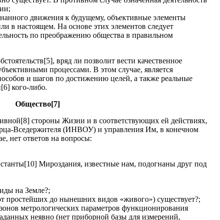
ии;
знанного движения к будущему, объективные элементы
ли в настоящем. На основе этих элементов следует
тельность по преображению общества в правильном
стоятельств[5], вряд ли позволит вести качественное
бъективными процессами. В этом случае, является
особов и шагов по достижению целей, а также реальные
[6] кого-либо.
Общество[7]
тивной[8] стороны Жизни и в соответствующих ей действиях,
орца-Вседержителя (ИНВОУ) и управления Им, в конечном
е, нет ответов на вопросы:
нстанты[10] Мироздания, известные нам, подогнаны друг под
иды на Земле?;
(от простейших до нынешних видов «живого») существует?;
азонов метрологических параметров функционирования
заданных неявно (нет приборной базы для измерений,