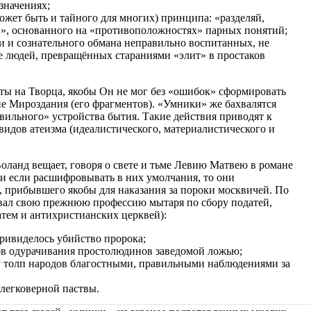
значениях;
жет быть и тайного для многих) принципа: «разделяй,
й», основанного на «противоположностях» парных понятий;
 и сознательного обмана неправильно воспитанных, не
 людей, превращённых стараниями «элит» в простаков
ы на Творца, якобы Он не мог без «ошибок» сформировать
е Мироздания (его фрагментов). «Умники» же бахвалятся
авильного» устройства бытия. Такие действия приводят к
видов атеизма (идеалистического, материалистического и
оланд вещает, говоря о свете и тьме Левию Матвею в романе
 и если расшифровывать в них умолчания, то они
, прибывшего якобы для наказания за пороки москвичей. По
овал свою прежнюю профессию мытаря по сбору податей,
атем и антихристианских церквей):
ривиделось убийство пророка;
ов одурачивания простолюдинов заведомой ложью;
у толп народов благостными, правильными наблюдениями за
 легковерной паствы.