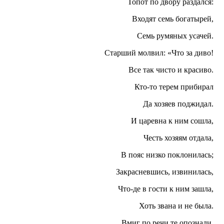
Топот по двору раздался:
Входят семь богатырей,
Семь румяных усачей.
Старший молвил: «Что за диво!
Все так чисто и красиво.
Кто-то терем прибирал
Да хозяев поджидал.
И царевна к ним сошла,
Честь хозяям отдала,
В пояс низко поклонилась;
Закрасневшись, извинилась,
Что-де в гости к ним зашла,
Хоть звана и не была.
Вмиг по речи те опознали,