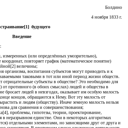
Болдино
4 ноября 1833 г.
страивание[1] будущего
Введение
:
й, измеренных (или определённых умозрительно),
 координат, повторяет график (математическое понятие)
айной[2] величины;
ия организма, воспитания субъектов могут приводить и к
знаваемыми таковыми в тот или иной период жизни обществ.
т отрицательные субъекты в обществе? Это необходимо для
) от противного (в обоих смыслах) людей и общества в
не бросает людей в невзгодах, оказывает им особую милость
 конце концов, обращаются к Нему. Вот эту милость от
растить и людям (обществу). Иначе земную милость нельзя
основа для сравнения и совершенствования;
а[4], проблемы, гипотезы, теории, проектирование,
я в неразрывном единстве. Они в некоторых алгоритмах
ся) отдельными элементами, но зависящими друг от друга и
ивно существует. В противном случае означенная деятельность