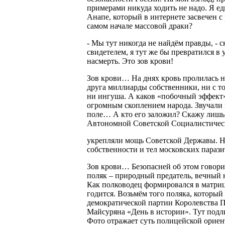
примерами никуда ходить не надо. Я ед
Анапе, который в интернете засвечен с
самом начале массовой драки?
- Мы тут никогда не найдём правды, - с
свидетелем, я тут же бы превратился в 
насмерть. Это зов крови!
Зов крови… На днях кровь пролилась не
друга миллиарды собственники, ни с то
ни ингуша. А каков «побочный эффект»
огромным скоплением народа. Звучали 
поле… А кто его заложил? Скажу лишь,
Автономной Советской Социалистичес
укрепляли мощь Советской Державы. Н
собственности и тел московских парази
Зов крови… Безопасней об этом говори
поляк – природный предатель, вечный 
Как полководец формировался в матриц
годится. Возьмём того поляка, который
демократической партии Королевства П
Майсуряна «День в истории». Тут подл
Фото отражает суть полицейской ориент