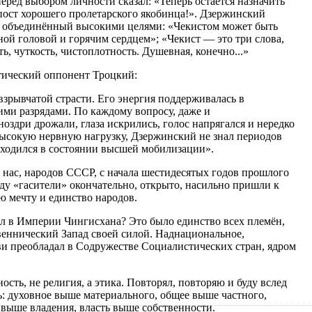
перед выбором личности сказал: «Теперь остаётся назначить
 пост хорошего пролетарского якобинца!». Дзержинский
н, объединённый высокими целями: «Чекистом может быть
ой головой и горячим сердцем»; «Чекист — это три слова,
ь, чуткость, чистоплотность. Душевная, конечно...»
тический оппонент Троцкий:
зрывчатой страсти. Его энергия поддерживалась в
ми разрядами. По каждому вопросу, даже и
ноздри дрожали, глаза искрились, голос напрягался и нередко
высокую нервную нагрузку, Дзержинский не знал периодов
находился в состоянии высшей мобилизации».
з нас, народов СССР, с начала шестидесятых годов прошлого
ду «гасители» окончательно, открыто, насильно пришли к
 мечту и единство народов.
л в Империи Чингисхана? Это было единство всех племён,
веннический Запад своей силой. Наднациональное,
ви преобладал в Содружестве Социалистических стран, ядром
сть, не религия, а этика. Повторял, повторяю и буду вслед
: духовное выше материального, общее выше частного,
 выше владения, власть выше собственности.