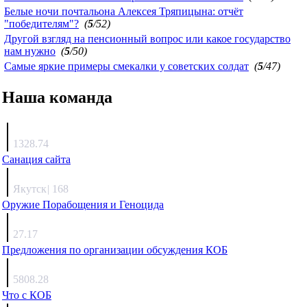
Белые ночи почтальона Алексея Тряпицына: отчёт
"победителям"?
(
5
/52)
Другой взгляд на пенсионный вопрос или какое государство
нам нужно
(
5
/50)
Самые яркие примеры смекалки у советских солдат
(
5
/47)
Наша команда
Агафонов
1328.74
Санация сайта
Каиргали
Якутск
|
168
Оружие Порабощения и Геноцида
Михаил Михайлович
27.17
Предложения по организации обсуждения КОБ
Люкин
5808.28
Что с КОБ