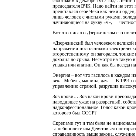
саботажем в декабре 1917 года. Ленин 
председателя ВЧК. Надо найти на этот
представлял себе Чека как некий орде
лишь человек с чистыми руками, холодн
начинающиеся на букву «ч», — честност
Вот что писал о Дзержинском его поли
«Дзержинский был человеком великой в
напряжении постоянными электрически
второстепенному, он загорался, тонкие 
доходил до срыва. Несмотря на такую 
упадка или апатии. Он как бы всегда 
Энергия – вот что гасилось в каждом и
века. Мебель, машина, дача… В 1991 го
управлению страной, разрушив высокую
Зов крови… Зов какой крови преоблада
наводившее ужас на развратный, собст
надконфессиональное. Голос какой кро
которого был СССР?
Скрепами тут и там была не национально
за небополитиком Девятовым повторять
справедливость выше закона, служение