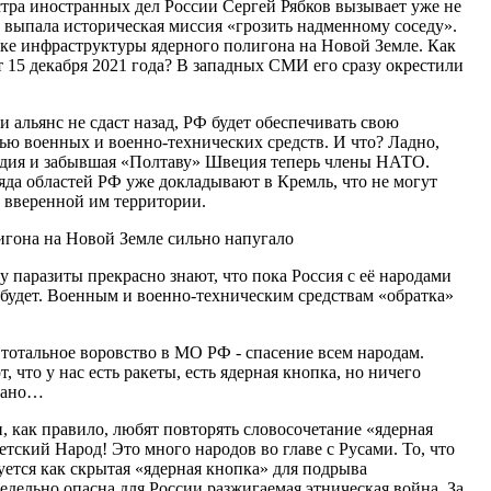
тра иностранных дел России Сергей Рябков вызывает уже не
у выпала историческая миссия «грозить надменному соседу».
ке инфраструктуры ядерного полигона на Новой Земле. Как
 15 декабря 2021 года? В западных СМИ его сразу окрестили
альянс не сдаст назад, РФ будет обеспечивать свою
ью военных и военно-технических средств. И что? Ладно,
ндия и забывшая «Полтаву» Швеция теперь члены НАТО.
яда областей РФ уже докладывают в Кремль, что не могут
а вверенной им территории.
игона на Новой Земле сильно напугало
 паразиты прекрасно знают, что пока Россия с её народами
е будет. Военным и военно-техническим средствам «обратка»
, тотальное воровство в МО РФ - спасение всем народам.
 что у нас есть ракеты, есть ядерная кнопка, но ничего
овано…
, как правило, любят повторять словосочетание «ядерная
етский Народ! Это много народов во главе с Русами. То, что
уется как скрытая «ядерная кнопка» для подрыва
редельно опасна для России разжигаемая этническая война. За