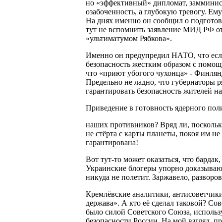
но «эффективный» дипломат, замминис
озабоченность, а глубокую тревогу. Ем
На днях именно он сообщил о подготов
тут не вспомнить заявление МИД РФ от
«ультиматумом Рябкова».
Именно он предупредил НАТО, что если 
безопасность жестким образом с помощ
что «приют убогого чухонца» - Финля
Предельно не ладно, что губернаторы р
гарантировать безопасность жителей н
Приведение в готовность ядерного пол
наших противников? Вряд ли, поскольку
не стёрта с карты планеты, покоя им н
гарантирована!
Вот тут-то может оказаться, что бардак
Украинские блогеры упорно доказывают,
никуда не полетит. Заржавело, развор
Кремлёвские аналитики, антисоветчики
держава». А кто её сделал таковой? Сов
было силой Советского Союза, использ
безопасности России. На мой взгляд, п