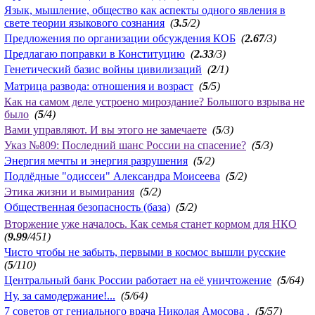
Язык, мышление, общество как аспекты одного явления в
свете теории языкового сознания
(
3.5
/2)
Предложения по организации обсуждения КОБ
(
2.67
/3)
Предлагаю поправки в Конституцию
(
2.33
/3)
Генетический базис войны цивилизаций
(
2
/1)
Матрица развода: отношения и возраст
(
5
/5)
Как на самом деле устроено мироздание? Большого взрыва не
было
(
5
/4)
Вами управляют. И вы этого не замечаете
(
5
/3)
Указ №809: Последний шанс России на спасение?
(
5
/3)
Энергия мечты и энергия разрушения
(
5
/2)
Подлёдные "одиссеи" Александра Моисеева
(
5
/2)
Этика жизни и вымирания
(
5
/2)
Общественная безопасность (база)
(
5
/2)
Вторжение уже началось. Как семья станет кормом для НКО
(
9.99
/451)
Чисто чтобы не забыть, первыми в космос вышли русские
(
5
/110)
Центральный банк России работает на её уничтожение
(
5
/64)
Ну, за самодержание!...
(
5
/64)
7 советов от гениального врача Николая Амосова .
(
5
/57)