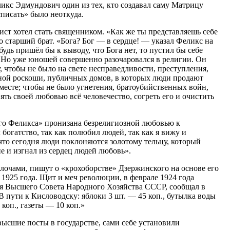
ликс Эдмундович один из тех, кто создавал саму Матрицу
списать» было неоткуда.
т хотел стать священником. «Как же ты представляешь себе
 старший брат. «Бога? Бог — в сердце! — указал Феликс на
ибудь пришёл бы к выводу, что Бога нет, то пустил бы себе
» Но уже юношей совершенно разочаровался в религии. Он
, чтобы не было на свете несправедливости, преступления,
ерной роскоши, публичных домов, в которых люди продают
 вместе; чтобы не было угнетения, братоубийственных войн,
ять своей любовью всё человечество, согреть его и очистить
го Феликса» пронизана безрелигиозной любовью к
огатство, так как полюбил людей, так как я вижу и
что сегодня люди поклоняются золотому тельцу, который
е и изгнал из сердец людей любовь».
лочами, пишут о «крохоборстве» Дзержинского на основе его
е 1925 года. Щит и меч революции, в феврале 1924 года
ля Высшего Совета Народного Хозяйства СССР, сообщал в
 В пути к Кисловодску: яблоки 3 шт. — 45 коп., бутылка воды
коп., газеты — 10 коп.»
 высшие посты в государстве, сами себе установили