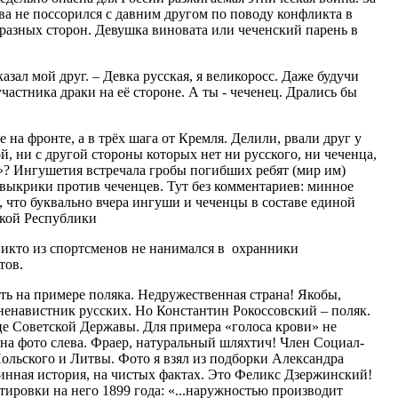
ва не поссорился с давним другом по поводу конфликта в
 разных сторон. Девушка виновата или чеченский парень в
казал мой друг. – Девка русская, я великоросс. Даже будучи
участника драки на её стороне. А ты - чеченец. Дрались бы
 на фронте, а в трёх шага от Кремля. Делили, рвали друг у
й, ни с другой стороны которых нет ни русского, ни чеченца,
? Ингушетия встречала гробы погибших ребят (мир им)
выкрики против чеченцев. Тут без комментариев: минное
 что буквально вчера ингуши и чеченцы в составе единой
кой Республики
икто из спортсменов не нанимался в охранники
тов.
ть на примере поляка. Недружественная страна! Якобы,
ненавистник русских. Но Константин Рокоссовский – поляк.
е Советской Державы. Для примера «голоса крови» не
 на фото слева. Фраер, натуральный шляхтич! Член Социал-
ольского и Литвы. Фото я взял из подборки Александра
инная история, на чистых фактах. Это Феликс Дзержинский!
ировки на него 1899 года: «...наружностью производит