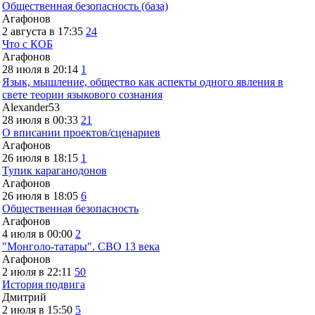
Общественная безопасность (база)
Агафонов
2 августа в 17:35
24
Что с КОБ
Агафонов
28 июля в 20:14
1
Язык, мышление, общество как аспекты одного явления в
свете теории языкового сознания
Alexander53
28 июля в 00:33
21
О вписании проектов/сценариев
Агафонов
26 июля в 18:15
1
Тупик караганодонов
Агафонов
26 июля в 18:05
6
Общественная безопасность
Агафонов
4 июля в 00:00
2
"Монголо-татары". СВО 13 века
Агафонов
2 июля в 22:11
50
История подвига
Дмитрий
2 июля в 15:50
5