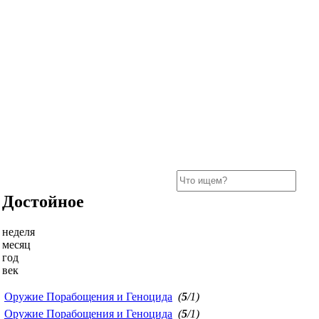
Достойное
неделя
месяц
год
век
Оружие Порабощения и Геноцида
(
5
/1)
Оружие Порабощения и Геноцида
(
5
/1)