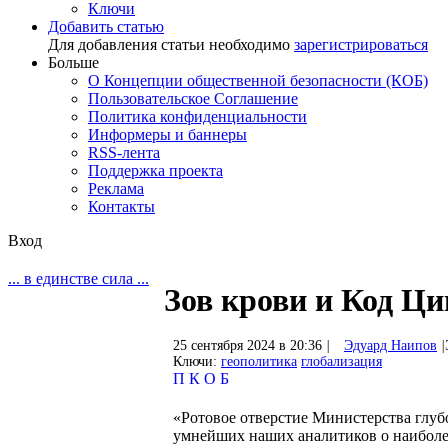
Ключи
Добавить статью
Для добавления статьи необходимо
зарегистрироваться
Больше
О Концепции общественной безопасности (КОБ)
Пользовательское Соглашение
Политика конфиденциальности
Информеры и баннеры
RSS-лента
Поддержка проекта
Реклама
Контакты
Вход
... в единстве сила ...
Зов крови и Код Ц
25 сентября 2024 в 20:36
|
Эдуард Наипов
|
Ключи:
геополитика
глобализация
П
К
О
Б
«Ротовое отверстие Министерства глубо
умнейших наших аналитиков о наиболе