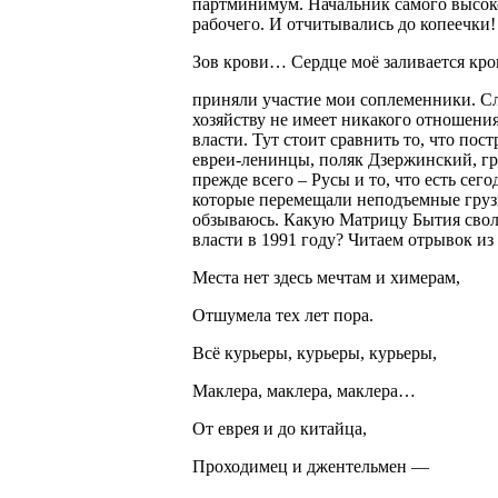
партминимум. Начальник самого высок
рабочего. И отчитывались до копеечки!
Зов крови… Сердце моё заливается кро
приняли участие мои соплеменники. Сл
хозяйству не имеет никакого отношения
власти. Тут стоит сравнить то, что по
евреи-ленинцы, поляк Дзержинский, гр
прежде всего – Русы и то, что есть сег
которые перемещали неподъемные грузы
обзываюсь. Какую Матрицу Бытия свол
власти в 1991 году? Читаем отрывок из
Места нет здесь мечтам и химерам,
Отшумела тех лет пора.
Всё курьеры, курьеры, курьеры,
Маклера, маклера, маклера…
От еврея и до китайца,
Проходимец и джентельмен —