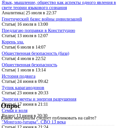
Язык, мышление, общество как аспекты одного явления в
свете теории языкового сознания
Аналитика
|
25 июля в 22:37
Генетический базис войны цивилизаций
Статья
|
16 июля в 13:00
Предлагаю поправки в Конституцию
Статья
|
13 июля в 12:07
Корень зла.
Статья
|
6 июля в 14:07
Общественная безопасность (база)
Статья
|
4 июля в 22:52
Общественная безопасность
Статья
|
1 июля в 13:14
История подвига
Статья
|
24 июня в 09:42
Тупик караганодонов
Статья
|
23 июня в 20:33
Энергия мечты и энергия разрушения
Статья
|
17 июня в 21:11
Опрос
Семья и воля
Видео
|
13 июня в 20:30
Какие материалы следует публиковать на сайте?
"Монголо-татары". СВО 13 века
Статья
|
12 июня в 21:24