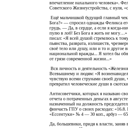
впечатление нахального человека». Фе
Советского Жизнеустройства, с нуля, «
Ещё мальчишкой будущий главный чекис
Бога?» — спросил однажды Феликса его
грудь. — Да, в сердце, а если я когда-н
пулю в лоб! Без Бога я жить не могу…
писал: «Я всей душой стремлюсь к тому
пьянства, разврата, излишеств, чрезм
своё тело или душу, или и то и другое
национальной вражды... Я хотел бы обн
от грязи современной жизни...»
Вся личность и деятельность «Железно
Всевышнему и людям: «Я возненавидел б
чувствую всеми струнами своей души, 
превратил человеческие души в скотски
Антисоветчики, которых я называю сво
отчета о потраченных деньгах в август
назначенный на должность председате
финчасть ГПУ о своих расходах: «16.8.
«Ессентуки» № 4 — 30 коп., арбуз — 65 
Да, большевики, придя к власти, заняв