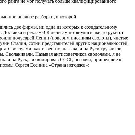
ого ранга не мог получать больше квалифицированного
вью при анализе разборки, в которой
ились две фирмы, ни одна из которых к созидательному
. Доставка и реклама! К деньгам потянулись чьи-то руки от
строили полуеврей Ленин (поверим писаниям сволоты), чистые
узин Сталин, сотни представителей других национальностей,
одня. Сволочами, как известно, называли на Руси грузчиков,
. Сволакивали. Называя антисоветчиков сволочами, я не
окли на Русь, ликвидировав СССР, негодяи, пришедшие к
 поэмы Сергея Есенина «Страна негодяев»: