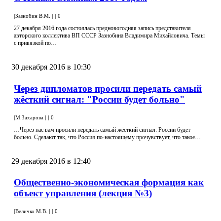
|
Зазнобин В.М.
|
|
0
27 декабря 2016 года состоялась предновогодняя запись представителя
авторского коллектива ВП СССР Зазнобина Владимира Михайловича. Темы
с привязкой по…
30 декабря 2016 в 10:30
Через дипломатов просили передать самый
жёсткий сигнал: "России будет больно"
|
М.Захарова
|
|
0
…Через нас вам просили передать самый жёсткий сигнал: России будет
больно. Сделают так, что Россия по-настоящему прочувствует, что такое…
29 декабря 2016 в 12:40
Общественно-экономическая формация как
объект управления (лекция №3)
|
Величко М.В.
|
|
0