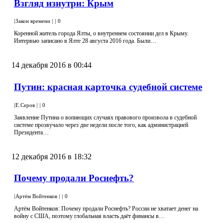
Взгляд изнутри: Крым
|
Закон времени
|
|
0
Коренной житель города Ялты, о внутреннем состоянии дел в Крыму.
Интервью записано в Ялте 28 августа 2016 года. Были…
14 декабря 2016 в 00:44
Путин: красная карточка судебной системе
|
Е.Серов
|
|
0
Заявление Путина о вопиющих случаях правового произвола в судебной
системе прозвучало через две недели после того, как администрацией
Президента…
12 декабря 2016 в 18:32
Почему продали Роснефть?
|
Артём Войтенков
|
|
0
Артём Войтенков: Почему продали Роснефть? России не хватает денег на
войну с США, поэтому глобальная власть даёт финансы в…