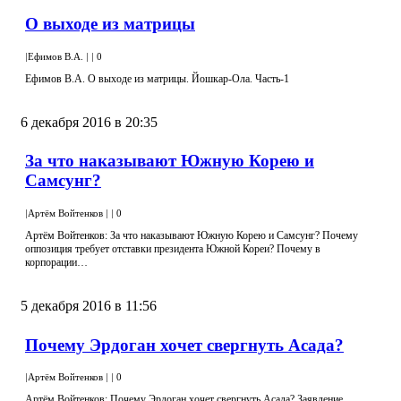
О выходе из матрицы
|
Ефимов В.А.
|
|
0
Ефимов В.А. О выходе из матрицы. Йошкар-Ола. Часть-1
6 декабря 2016 в 20:35
За что наказывают Южную Корею и
Самсунг?
|
Артём Войтенков
|
|
0
Артём Войтенков: За что наказывают Южную Корею и Самсунг? Почему
оппозиция требует отставки президента Южной Кореи? Почему в
корпорации…
5 декабря 2016 в 11:56
Почему Эрдоган хочет свергнуть Асада?
|
Артём Войтенков
|
|
0
Артём Войтенков: Почему Эрдоган хочет свергнуть Асада? Заявление