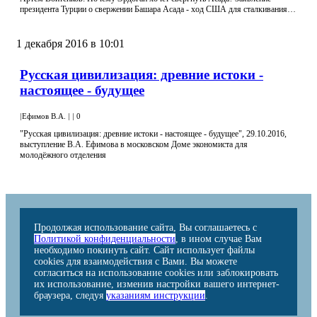
президента Турции о свержении Башара Асада - ход США для сталкивания…
1 декабря 2016 в 10:01
Русская цивилизация: древние истоки -
настоящее - будущее
|
Ефимов В.А.
|
|
0
"Русская цивилизация: древние истоки - настоящее - будущее", 29.10.2016,
выступление В.А. Ефимова в московском Доме экономиста для
молодёжного отделения
Продолжая использование сайта, Вы соглашаетесь с
Политикой конфиденциальности
, в ином случае Вам
необходимо покинуть сайт. Сайт использует файлы
cookies для взаимодействия с Вами. Вы можете
согласиться на использование cookies или заблокировать
их использование, изменив настройки вашего интернет-
браузера, следуя
указаниям инструкции
.