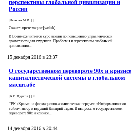
перспективы глобальной цивилизации и
России
|
Величко М.В.
|
|
0
Скачать презентацию:[yadisk]
В Военмехе читается курс лекций по повышению управленческой
грамотности для студентов. Проблемы и перспективы глобальной
цивилизации…
15 декабря 2016 в 23:37
О государственном перевороте 90х и кризисе
капиталистической системы в глобальном
масштабе
|
А.И.Фурсов
|
|
0
ТРК «Крым», информационно-аналитическая передача «Информационная
война», автор и ведущий Дмитрий Таран. В выпуске: о государственном
перевороте 90х и кризисе…
14 декабря 2016 в 20:44