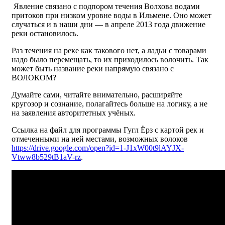
Явление связано с подпором течения Волхова водами
притоков при низком уровне воды в Ильмене. Оно может
случаться и в наши дни — в апреле 2013 года движение
реки остановилось.
Раз течения на реке как такового нет, а ладьи с товарами
надо было перемещать, то их приходилось волочить. Так
может быть название реки напрямую связано с
ВОЛОКОМ?
Думайте сами, читайте внимательно, расширяйте
кругозор и сознание, полагайтесь больше на логику, а не
на заявления авторитетных учёных.
Ссылка на файл для программы Гугл Ёрз с картой рек и
отмеченными на ней местами, возможных волоков
https://drive.google.com/open?id=1-J1xW00t9lAYJX-
Vtww8b529tB1aV-rz
.