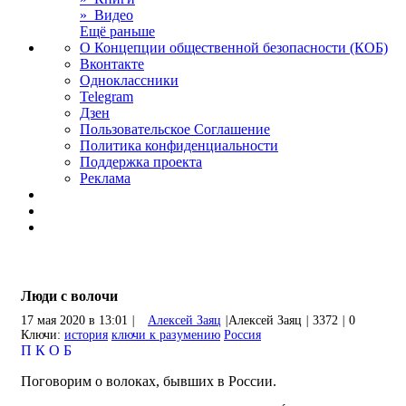
» Видео
Ещё раньше
О Концепции общественной безопасности (КОБ)
Вконтакте
Одноклассники
Telegram
Дзен
Пользовательское Соглашение
Политика конфиденциальности
Поддержка проекта
Реклама
Люди с волочи
17 мая 2020 в 13:01
|
Алексей Заяц
|
Алексей Заяц
|
3372
|
0
Ключи:
история
ключи к разумению
Россия
П
К
О
Б
Поговорим о волоках, бывших в России.