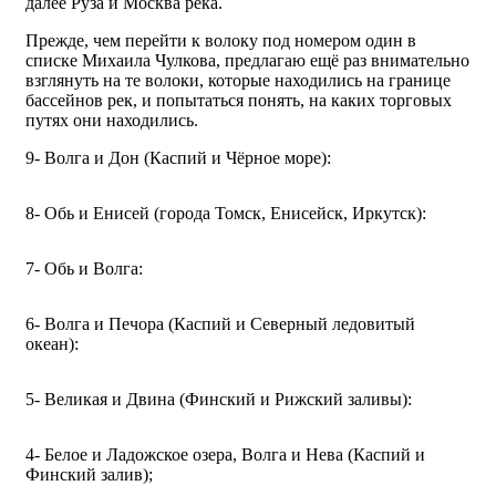
далее Руза и Москва река.
Прежде, чем перейти к волоку под номером один в
списке Михаила Чулкова, предлагаю ещё раз внимательно
взглянуть на те волоки, которые находились на границе
бассейнов рек, и попытаться понять, на каких торговых
путях они находились.
9- Волга и Дон (Каспий и Чёрное море):
8- Обь и Енисей (города Томск, Енисейск, Иркутск):
7- Обь и Волга:
6- Волга и Печора (Каспий и Северный ледовитый
океан):
5- Великая и Двина (Финский и Рижский заливы):
4- Белое и Ладожское озера, Волга и Нева (Каспий и
Финский залив);