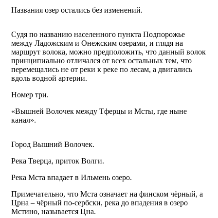
Названия озер остались без изменений.
Судя по названию населенного пункта Подпорожье
между Ладожским и Онежским озерами, и глядя на
маршрут волока, можно предположить, что данный волок
принципиально отличался от всех остальных тем, что
перемещались не от реки к реке по лесам, а двигались
вдоль водной артерии.
Номер три.
«Вышней Волочек между Тферцы и Мсты, где ныне
канал».
Город Вышний Волочек.
Река Тверца, приток Волги.
Река Мста впадает в Ильмень озеро.
Примечательно, что Мста означает на финском чёрный, а
Црна – чёрный по-сербски, река до впадения в озеро
Мстино, называется Цна.