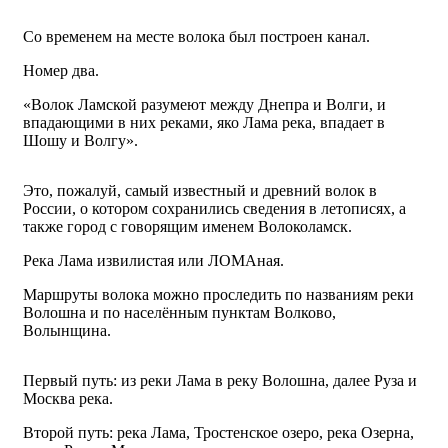
Со временем на месте волока был построен канал.
Номер два.
«Волок Ламской разумеют между Днепра и Волги, и
впадающими в них реками, яко Лама река, впадает в
Шошу и Волгу».
Это, пожалуй, самый известный и древний волок в
России, о котором сохранились сведения в летописях, а
также город с говорящим именем Волоколамск.
Река Лама извилистая или ЛОМАная.
Маршруты волока можно проследить по названиям реки
Волошна и по населённым пунктам Волково,
Волынщина.
Первый путь: из реки Лама в реку Волошна, далее Руза и
Москва река.
Второй путь: река Лама, Тростенское озеро, река Озерна,