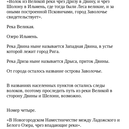
«Волок из Великой реки чрез Дризу в Двину, и чрез
Шолону в Ильмень, где тогда были Леса великие, и за
оными построенной Псковичами, город Заволочье
свидетельствует».
Река Великая.
Озеро Ильмень.
Река Двина ныне называется Западная Двина, в устье
которой лежит город Рига.
Река Дриза ныне называется Дрыса, приток Двины.
От города осталось название острова Заволочье.
В названиях населенных пунктов остались следы
волоков, поэтому проследить путь из реки Великой в
сторону Двины и Шелони, возможно.
Номер четыре.
«В Новогородском Наместничестве между Ладожского и
Белого Озера, чрез впадающие реки».