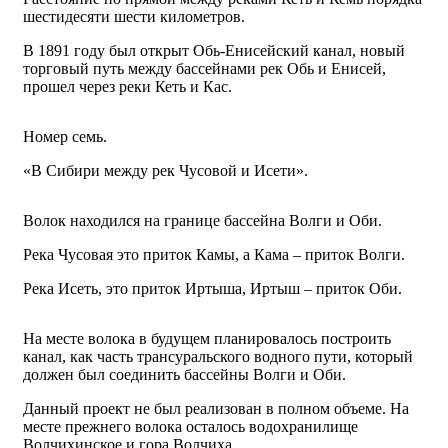
шестидесяти шести километров.
В 1891 году был открыт Обь-Енисейский канал, новый
торговый путь между бассейнами рек Обь и Енисей,
прошел через реки Кеть и Кас.
Номер семь.
«В Сибири между рек Чусовой и Исети».
Волок находился на границе бассейна Волги и Оби.
Река Чусовая это приток Камы, а Кама – приток Волги.
Река Исеть, это приток Иртыша, Иртыш – приток Оби.
На месте волока в будущем планировалось построить
канал, как часть трансуральского водного пути, который
должен был соединить бассейны Волги и Оби.
Данный проект не был реализован в полном объеме. На
месте прежнего волока осталось водохранилище
Волчихинское и гора Волчиха.