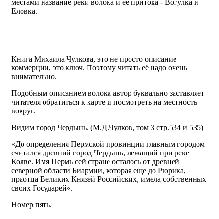
местами название реки волока и ее притока - Вогулка и
Еловка.
Книга Михаила Чулкова, это не просто описание
коммерции, это ключ. Поэтому читать её надо очень
внимательно.
Подобным описанием волока автор буквально заставляет
читателя обратиться к карте и посмотреть на местность
вокруг.
Видим город Чердынь. (М.Д.Чулков, том 3 стр.534 и 535)
«До определения Пермской провинции главным городом
считался древний город Чердынь, лежащий при реке
Колве. Имя Пермь сей стране осталось от древней
северной области Биармии, которая еще до Рюрика,
праотца Великих Князей Российских, имела собственных
своих Государей».
Номер пять.