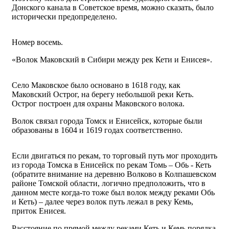
Донского канала в Советское время, можно сказать, было
исторически предопределено.
Номер восемь.
«Волок Маковский в Сибири между рек Кети и Енисея».
Село Маковское было основано в 1618 году, как
Маковский Острог, на берегу небольшой реки Кеть.
Острог построен для охраны Маковского волока.
Волок связал города Томск и Енисейск, которые были
образованы в 1604 и 1619 годах соответственно.
Если двигаться по рекам, то торговый путь мог проходить
из города Томска в Енисейск по рекам Томь – Обь - Кеть
(обратите внимание на деревню Волково в Колпашевском
районе Томской области, логично предположить, что в
данном месте когда-то тоже был волок между реками Обь
и Кеть) – далее через волок путь лежал в реку Кемь,
приток Енисея.
Расстояние по прямой между реками Кеть и Кемь порядка