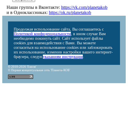
Наши группы в Вконтакте:
https://vk.com/planetakob
и в Одноклассниках:
https://ok.ru/planetakob
Продолжая использование сайта, Вы соглашаетесь с
Политикой конфиденциальности
, в ином случае Вам
необходимо покинуть сайт. Сайт использует файлы
cookies для взаимодействия с Вами. Вы можете
согласиться на использование cookies или заблокировать
их использование, изменив настройки вашего интернет-
браузера, следуя
указаниям инструкции
.
© 2010-2026 'Емеля'
© Первая концептуальная сеть 'Планета-КОБ'