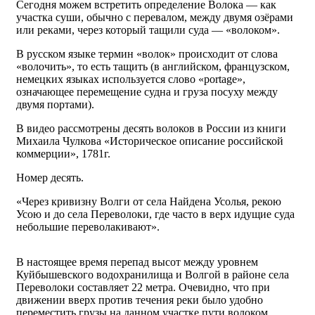
Сегодня можем встретить определение Во́лока — как
участка суши, обычно с перевалом, между двумя озёрами
или реками, через который тащили суда — «волоком».
В русском языке термин «волок» происходит от слова
«волочить», то есть тащить (в английском, французском,
немецких языках используется слово «portage»,
означающее перемещение судна и груза посуху между
двумя портами).
В видео рассмотрены десять волоков в России из книги
Михаила Чулкова «Историческое описание российской
коммерции», 1781г.
Номер десять.
«Через кривизну Волги от села Найдена Усолья, рекою
Усою и до села Переволоки, где часто в верх идущие суда
небольшие переволакивают».
В настоящее время перепад высот между уровнем
Куйбышевского водохранилища и Волгой в районе села
Переволоки составляет 22 метра. Очевидно, что при
движении вверх против течения реки было удобно
переместить грузы на данном участке пути волоком.