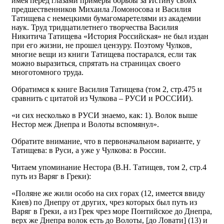
имея перед глазами примеры борьбы за Истину своих
предшественников Михаила Ломоносова и Василия
Татищева с немецкими бумагомаретелями из академии
наук. Труд тридцатилетнего творчества Василия
Никитича Татищева «История Российская» не был издан
при его жизни, не прошел цензуру. Поэтому Чулков,
многие вещи из книги Татищева постарался, если так
можно выразиться, спрятать на страницах своего
многотомного труда.
Обратимся к книге Василия Татищева (том 2, стр.475 и
сравнить с цитатой из Чулкова – РУСИ и РОССИИ).
«и сих несколько в РУСИ знаемо, как: 1). Волок выше
Нестор меж Днепра и Волоты вспомянул».
Обратите внимание, что в первоначальном варианте, у
Татищева: в Руси, а уже у Чулкова: в России.
Читаем упоминание Нестора (В.Н. Татищев, том 2, стр.4
путь из Варяг в Греки):
«Поляне же жили особо на сих горах (12, имеется ввиду
Киев) по Днепру от других, чрез которых был путь из
Варяг в Греки, а из Грек чрез море Понтийское до Днепра,
верх же Днепра волок есть до Волоты, [до Ловати] (13) и