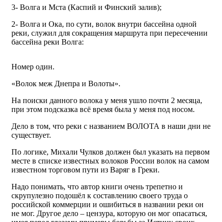
3- Волга и Мста (Каспий и Финский залив);
2- Волга и Ока, по сути, волок внутри бассейна одной
реки, служил для сокращения маршрута при пересечении
бассейна реки Волга:
Номер один.
«Волок меж Днепра и Волоты».
На поиски данного волока у меня ушло почти 2 месяца,
при этом подсказка всё время была у меня под носом.
Дело в том, что реки с названием ВОЛОТА в наши дни не
существует.
По логике, Михали Чулков должен был указать на первом
месте в списке известных волоков России волок на самом
известном торговом пути из Варяг в Греки.
Надо понимать, что автор книги очень трепетно и
скрупулезно подошёл к составлению своего труда о
российской коммерции и ошибиться в названии реки он
не мог. Другое дело – цензура, которую он мог опасаться,