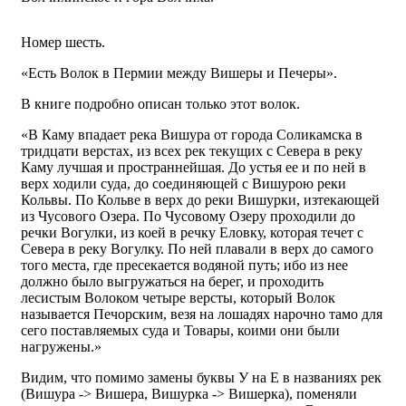
Номер шесть.
«Есть Волок в Пермии между Вишеры и Печеры».
В книге подробно описан только этот волок.
«В Каму впадает река Вишура от города Соликамска в
тридцати верстах, из всех рек текущих с Севера в реку
Каму лучшая и пространнейшая. До устья ее и по ней в
верх ходили суда, до соединяющей с Вишурою реки
Кольвы. По Кольве в верх до реки Вишурки, изтекающей
из Чусового Озера. По Чусовому Озеру проходили до
речки Вогулки, из коей в речку Еловку, которая течет с
Севера в реку Вогулку. По ней плавали в верх до самого
того места, где пресекается водяной путь; ибо из нее
должно было выгружаться на берег, и проходить
лесистым Волоком четыре версты, который Волок
называется Печорским, везя на лошадях нарочно тамо для
сего поставляемых суда и Товары, коими они были
нагружены.»
Видим, что помимо замены буквы У на Е в названиях рек
(Вишура -> Вишера, Вишурка -> Вишерка), поменяли