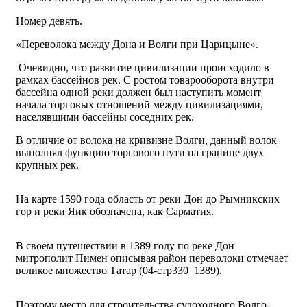
Номер девять.
«Переволока между Дона и Волги при Царицыне».
Очевидно, что развитие цивилизации происходило в
рамках бассейнов рек. С ростом товарооборота внутри
бассейна одной реки должен был наступить момент
начала торговых отношений между цивилизациями,
населявшими бассейны соседних рек.
В отличие от волока на кривизне Волги, данный волок
выполнял функцию торгового пути на границе двух
крупных рек.
На карте 1590 года область от реки Дон до Рымникских
гор и реки Яик обозначена, как Сарматия.
В своем путешествии в 1389 году по реке Дон
митрополит Пимен описывая район переволоки отмечает
великое множество Татар (04-стр330_1389).
Поэтому место для строительства судоходного Волго-