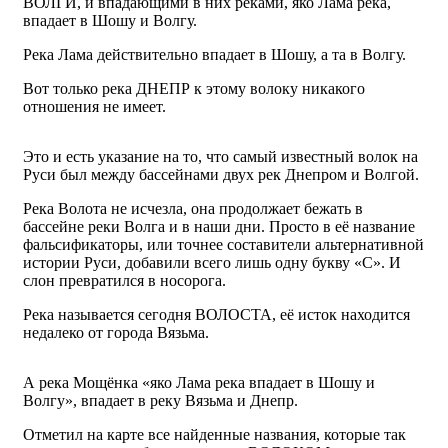
ВОЛГИ, и впадающими в них реками, яко Лама река,
впадает в Шошу и Волгу.
Река Лама действительно впадает в Шошу, а та в Волгу.
Вот только река ДНЕПР к этому волоку никакого
отношения не имеет.
Это и есть указание на то, что самый известный волок на
Руси был между бассейнами двух рек Днепром и Волгой.
Река Волота не исчезла, она продолжает бежать в
бассейне реки Волга и в наши дни. Просто в её название
фальсификаторы, или точнее составители альтернативной
истории Руси, добавили всего лишь одну букву «С». И
слон превратился в носорога.
Река называется сегодня ВОЛОСТА, её исток находится
недалеко от города Вязьма.
А река Мощёнка «яко Лама река впадает в Шошу и
Волгу», впадает в реку Вязьма и Днепр.
Отметил на карте все найденные названия, которые так