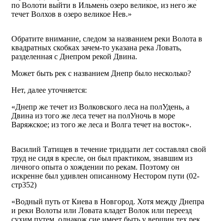
по Волоти выйти в Ильмень озеро великое, из него же
течет Волхов в озеро великое Нев.»
Обратите внимание, следом за названием реки Волота в
квадратных скобках зачем-то указана река Ловать,
разделенная с Днепром рекой Двина.
Может быть рек с названием Днепр было несколько?
Нет, далее уточняется:
«Днепр же течет из Волковского леса на полУдень, а
Двина из того же леса течет на полУночь в море
Варяжское; из того же леса и Волга течет на восток».
Василий Татищев в течение тридцати лет составлял свой
труд не сидя в кресле, он был практиком, знавшим из
личного опыта о хождении по рекам. Поэтому он
искренне был удивлен описанному Нестором пути (02-
стр352)
«Водный путь от Киева в Новгород. Хотя между Днепра
и реки Волоты или Ловата кладет Волок или переезд
сухим путем, однакож сие имеет быть у вершин тех рек,