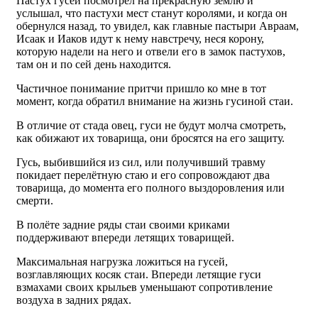
Пастух гусей посмотрел на прекрасную землю и
услышал, что пастухи мест станут королями, и когда он
обернулся назад, то увидел, как главные пастыри Авраам,
Исаак и Иаков идут к нему навстречу, неся корону,
которую надели на него и отвели его в замок пастухов,
там он и по сей день находится.
Частичное понимание притчи пришло ко мне в тот
момент, когда обратил внимание на жизнь гусиной стаи.
В отличие от стада овец, гуси не будут молча смотреть,
как обижают их товарища, они бросятся на его защиту.
Гусь, выбившийся из сил, или получивший травму
покидает перелётную стаю и его сопровождают два
товарища, до момента его полного выздоровления или
смерти.
В полёте задние ряды стаи своими криками
поддерживают впереди летящих товарищей.
Максимальная нагрузка ложиться на гусей,
возглавляющих косяк стаи. Впереди летящие гуси
взмахами своих крыльев уменьшают сопротивление
воздуха в задних рядах.