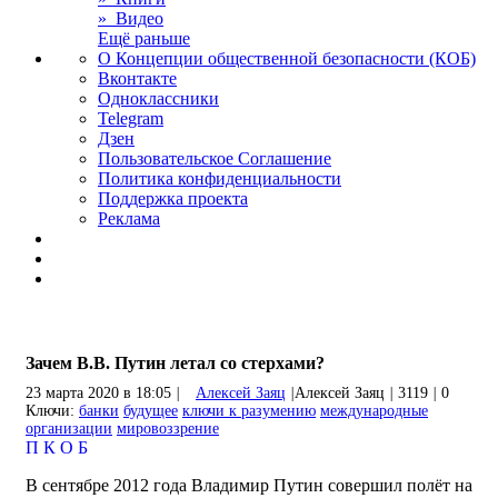
» Видео
Ещё раньше
О Концепции общественной безопасности (КОБ)
Вконтакте
Одноклассники
Telegram
Дзен
Пользовательское Соглашение
Политика конфиденциальности
Поддержка проекта
Реклама
Зачем В.В. Путин летал со стерхами?
23 марта 2020 в 18:05
|
Алексей Заяц
|
Алексей Заяц
|
3119
|
0
Ключи:
банки
будущее
ключи к разумению
международные
организации
мировоззрение
П
К
О
Б
В сентябре 2012 года Владимир Путин совершил полёт на