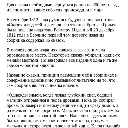
Для начала необходимо вернуться ровно на 200 лет назад
и вспомнить, какие события происходили в мире.
В сентябре 1812 года рукопись будущего первого тома
«Сказок для детей и домашнего чтения» братьев Гримм
была послана издателю Реймеру. Изданный 20 декабря
1812 года в Берлине первый том первого издания
сборника содержал 86 сказок.
В последующих изданиях каждая сказка занимала
определенное место. Некоторые сказки убирали, какие-то
меняли местами. Но завершала все издания одна и та же
сказка «Золотой ключик».
Название сказки, принцип размещения её в сборниках и
содержание однозначно указывают читателю на то, что
сам сборник является неким ключом.
«Однажды зимой, когда лежал глубокий снег, бедный
мальчик отправился в лес за дровами. Пока он собирал
дрова, то замерз и поэтому решил не идти сразу домой, а
разжечь костёр и согреться. Мальчик стал очищать землю
от снега и нашёл золотой ключ. Наверняка здесь должен
быть и ящик, от замка которого этот ключ, подумал
мальчик и вскоре откопал железный ящик. Ключ подошёл.