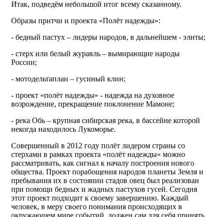
Итак, подведём небольшой итог всему сказанному.
Образы притчи и проекта «Полёт надежды»:
- бедный пастух – лидеры народов, в дальнейшем - элиты;
- стерх или белый журавль – вымирающие народы
России;
- мотодельтаплан – гусиный клин;
- проект «полёт надежды» - надежда на духовное
возрождение, прекращение поклонение Мамоне;
- река Обь – крупная сибирская река, в бассейне которой
некогда находилось Лукоморье.
Совершенный в 2012 году полёт лидером страны со
стерхами в рамках проекта «полёт надежды» можно
рассматривать, как сигнал к началу построения нового
общества. Проект порабощения народов планеты Земля и
пребывания их в состоянии стадов овец был реализован
при помощи бедных и жадных пастухов гусей. Сегодня
этот проект подходит к своему завершению. Каждый
человек, в меру своего понимания происходящих в
окружающем мире событий, должен сам для себя принять