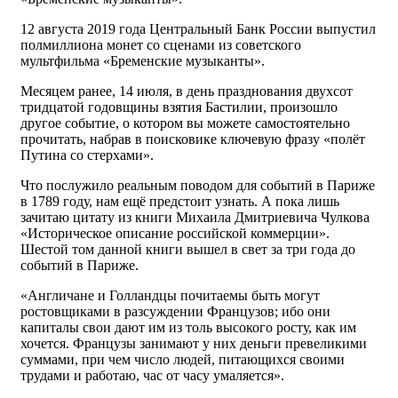
12 августа 2019 года Центральный Банк России выпустил
полмиллиона монет со сценами из советского
мультфильма «Бременские музыканты».
Месяцем ранее, 14 июля, в день празднования двухсот
тридцатой годовщины взятия Бастилии, произошло
другое событие, о котором вы можете самостоятельно
прочитать, набрав в поисковике ключевую фразу «полёт
Путина со стерхами».
Что послужило реальным поводом для событий в Париже
в 1789 году, нам ещё предстоит узнать. А пока лишь
зачитаю цитату из книги Михаила Дмитриевича Чулкова
«Историческое описание российской коммерции».
Шестой том данной книги вышел в свет за три года до
событий в Париже.
«Англичане и Голландцы почитаемы быть могут
ростовщиками в разсуждении Французов; ибо они
капиталы свои дают им из толь высокого росту, как им
хочется. Французы занимают у них деньги превеликими
суммами, при чем число людей, питающихся своими
трудами и работаю, час от часу умаляется».