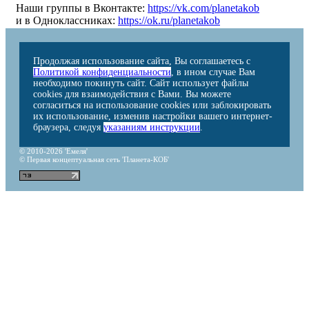
Наши группы в Вконтакте:
https://vk.com/planetakob
и в Одноклассниках:
https://ok.ru/planetakob
Продолжая использование сайта, Вы соглашаетесь с
Политикой конфиденциальности
, в ином случае Вам
необходимо покинуть сайт. Сайт использует файлы
cookies для взаимодействия с Вами. Вы можете
согласиться на использование cookies или заблокировать
их использование, изменив настройки вашего интернет-
браузера, следуя
указаниям инструкции
.
© 2010-2026 'Емеля'
© Первая концептуальная сеть 'Планета-КОБ'