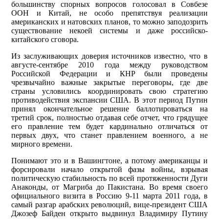
большинству спорных вопросов голосовал в Совбезе
ООН и Китай, не особо препятствуя реализации
американских и натовских планов, то можно заподозрить
существование некоей системы и даже российско-
китайского сговора.
Из заслуживающих доверия источников известно, что в
августе-сентябре 2010 года между руководством
Российской Федерации и КНР были проведены
чрезвычайно важные закрытые переговоры, где две
страны условились координировать свою стратегию
противодействия экспансии США. В этот период Путин
принял окончательное решение баллотироваться на
третий срок, полностью отдавая себе отчет, что грядущее
его правление тем будет кардинально отличаться от
первых двух, что станет правлением военного, а не
мирного времени.
Понимают это и в Вашингтоне, а потому американцы и
форсировали начало открытой фазы войны, взрывая
политическую стабильность по всей протяженности Дуги
Анаконды, от Магриба до Пакистана. Во время своего
официального визита в Россию 9-11 марта 2011 года, в
самый разгар арабских революций, вице-президент США
Джозеф Байден открыто выдвинул Владимиру Путину