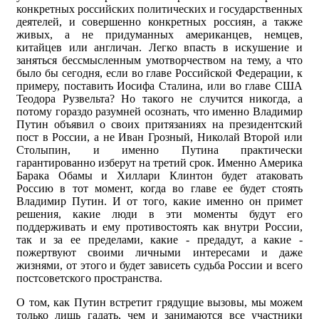
конкретных российских политических и государственных
деятелей, и совершенно конкретных россиян, а также
живых, а не придуманных американцев, немцев,
китайцев или англичан. Легко впасть в искушение и
заняться бессмысленным умотворчеством на тему, а что
было бы сегодня, если во главе Российской Федерации, к
примеру, поставить Иосифа Сталина, или во главе США
Теодора Рузвельта? Но такого не случится никогда, а
потому гораздо разумней осознать, что именно Владимир
Путин объявил о своих притязаниях на президентский
пост в России, а не Иван Грозный, Николай Второй или
Столыпин, и именно Путина практически
гарантированно изберут на третий срок. Именно Америка
Барака Обамы и Хиллари Клинтон будет атаковать
Россию в тот момент, когда во главе ее будет стоять
Владимир Путин. И от того, какие именно он примет
решения, какие люди в эти моменты будут его
поддерживать и ему противостоять как внутри России,
так и за ее пределами, какие - предадут, а какие -
пожертвуют своими личными интересами и даже
жизнями, от этого и будет зависеть судьба России и всего
постсоветского пространства.
О том, как Путин встретит грядущие вызовы, мы можем
только лишь гадать, чем и занимаются все участники