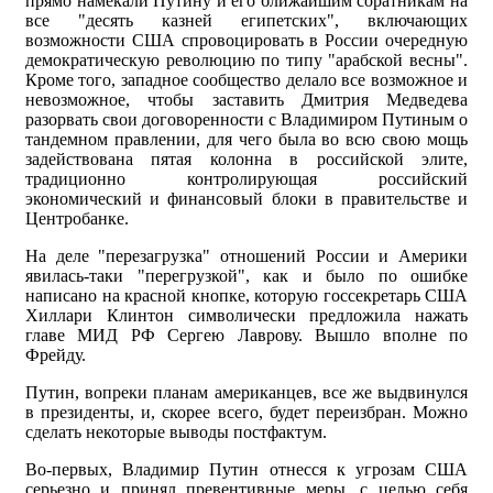
прямо намекали Путину и его ближайшим соратникам на
все "десять казней египетских", включающих
возможности США спровоцировать в России очередную
демократическую революцию по типу "арабской весны".
Кроме того, западное сообщество делало все возможное и
невозможное, чтобы заставить Дмитрия Медведева
разорвать свои договоренности с Владимиром Путиным о
тандемном правлении, для чего была во всю свою мощь
задействована пятая колонна в российской элите,
традиционно контролирующая российский
экономический и финансовый блоки в правительстве и
Центробанке.
На деле "перезагрузка" отношений России и Америки
явилась-таки "перегрузкой", как и было по ошибке
написано на красной кнопке, которую госсекретарь США
Хиллари Клинтон символически предложила нажать
главе МИД РФ Сергею Лаврову. Вышло вполне по
Фрейду.
Путин, вопреки планам американцев, все же выдвинулся
в президенты, и, скорее всего, будет переизбран. Можно
сделать некоторые выводы постфактум.
Во-первых, Владимир Путин отнесся к угрозам США
серьезно и принял превентивные меры, с целью себя