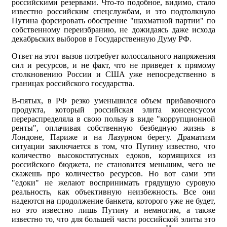
российскими резервами. Что-то подобное, видимо, стало
известно российским спецслужбам, и это подтолкнуло
Путина форсировать обострение "шахматной партии" по
собственному переизбранию, не дожидаясь даже исхода
декабрьских выборов в Государственную Думу РФ.
Ответ на этот вызов потребует колоссального напряжения
сил и ресурсов, и не факт, что не приведет к прямому
столкновению России и США уже непосредственно в
границах российского государства.
В-пятых, в РФ резко уменьшился объем прибавочного
продукта, который российская элита консенсусом
перераспределяла в свою пользу в виде "коррупционной
ренты", оплачивая собственную безбедную жизнь в
Лондоне, Париже и на Лазурном берегу. Драматизм
ситуации заключается в том, что Путину известно, что
количество высокостатусных едоков, кормящихся из
российского бюджета, не становится меньшим, чего не
скажешь про количество ресурсов. Но вот сами эти
"едоки" не желают воспринимать грядущую суровую
реальность, как объективную неизбежность. Все они
надеются на продолжение банкета, которого уже не будет,
но это известно лишь Путину и немногим, а также
известно то, что для большей части российской элиты это