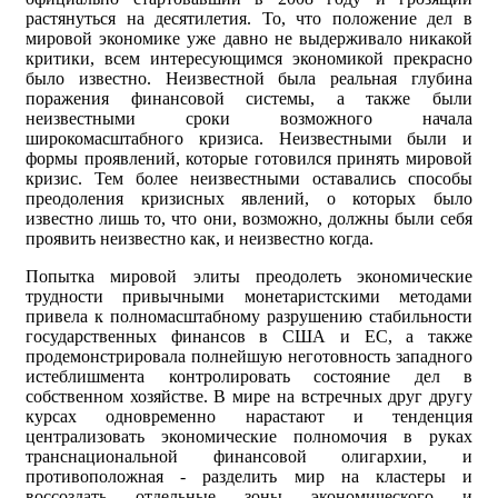
растянуться на десятилетия. То, что положение дел в
мировой экономике уже давно не выдерживало никакой
критики, всем интересующимся экономикой прекрасно
было известно. Неизвестной была реальная глубина
поражения финансовой системы, а также были
неизвестными сроки возможного начала
широкомасштабного кризиса. Неизвестными были и
формы проявлений, которые готовился принять мировой
кризис. Тем более неизвестными оставались способы
преодоления кризисных явлений, о которых было
известно лишь то, что они, возможно, должны были себя
проявить неизвестно как, и неизвестно когда.
Попытка мировой элиты преодолеть экономические
трудности привычными монетаристскими методами
привела к полномасштабному разрушению стабильности
государственных финансов в США и ЕС, а также
продемонстрировала полнейшую неготовность западного
истеблишмента контролировать состояние дел в
собственном хозяйстве. В мире на встречных друг другу
курсах одновременно нарастают и тенденция
централизовать экономические полномочия в руках
транснациональной финансовой олигархии, и
противоположная - разделить мир на кластеры и
воссоздать отдельные зоны экономического и