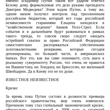
именно Владимир Путин таким вот ударом ответил
Белому дому, формализовав это дело руками президента
Дмитрия Медведева? Этим ходом Путин, к тому же,
одним махом получил контроль над триллионным
российским бюджетом, который все годы российской
независимости стараниями Ельцина находился в
"хозяйственном ведении" банков Уолл-Стрит. Если
события и в дальнейшем будут развиваться в рамках
такого тренда, то совсем скоро следует ожидать
острейшей схватки за право Российской Федерации
самостоятельно распоряжаться собственными
золотовалютными резервами, которые сегодня
депонированы, по большей части, в американских
банках. Все это, как вы сами понимаете, суть шаги к
реальному суверенитету России, что очень не нравится
ни Вашингтону, ни Лондону, ни Брюсселю, ни маленькой
Швейцарии. Да и Киеву это не по душе.
ИЗВЕСТНОЕ НЕИЗВЕСТНОЕ
Кризис
За время, пока Путин состоял в должности премьера
российского правительства, мир очень изменился.
Причиною тому стал глобальный экономический кризис,
официально стартовавший в 2008 году и грозящий