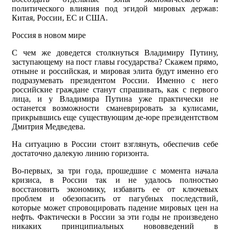
политического влияния под эгидой мировых держав:
Китая, России, ЕС и США.
Россия в новом мире
С чем же доведется столкнуться Владимиру Путину,
заступающему на пост главы государства? Скажем прямо,
отныне и российская, и мировая элита будут именно его
подразумевать президентом России. Именно с него
российские граждане станут спрашивать, как с первого
лица, и у Владимира Путина уже практически не
останется возможности сманеврировать за кулисами,
прикрывшись еще существующим де-юре президентством
Дмитрия Медведева.
На ситуацию в России стоит взглянуть, обеспечив себе
достаточно далекую линию горизонта.
Во-первых, за три года, прошедшие с момента начала
кризиса, в России так и не удалось полностью
восстановить экономику, избавить ее от ключевых
проблем и обезопасить от пагубных последствий,
которые может спровоцировать падение мировых цен на
нефть. Фактически в России за эти годы не произведено
никаких принципиальных нововведений в