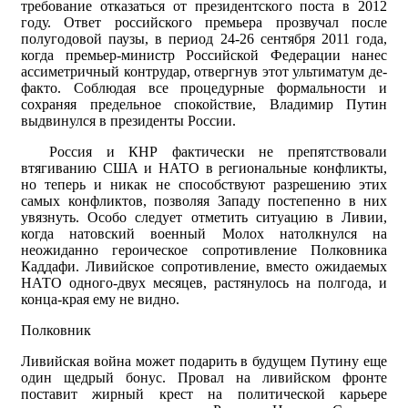
требование отказаться от президентского поста в 2012
году. Ответ российского премьера прозвучал после
полугодовой паузы, в период 24-26 сентября 2011 года,
когда премьер-министр Российской Федерации нанес
ассиметричный контрудар, отвергнув этот ультиматум де-
факто. Соблюдая все процедурные формальности и
сохраняя предельное спокойствие, Владимир Путин
выдвинулся в президенты России.
Россия и КНР фактически не препятствовали
втягиванию США и НАТО в региональные конфликты,
но теперь и никак не способствуют разрешению этих
самых конфликтов, позволяя Западу постепенно в них
увязнуть. Особо следует отметить ситуацию в Ливии,
когда натовский военный Молох натолкнулся на
неожиданно героическое сопротивление Полковника
Каддафи. Ливийское сопротивление, вместо ожидаемых
НАТО одного-двух месяцев, растянулось на полгода, и
конца-края ему не видно.
Полковник
Ливийская война может подарить в будущем Путину еще
один щедрый бонус. Провал на ливийском фронте
поставит жирный крест на политической карьере