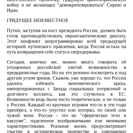
войну и не желающих "демократизироваться" Сирию и
Иран.
ГРЯДУЩЕЕ НЕИЗВЕСТНОЕ
Путин, заступив на пост президента России, должен быть
готов противодействовать евроатлантическому диктату.
Этот конфликт запрограммирован всей предыдущей
историей путинского правления, когда Россия встала на
путь возвращения себе статуса сверхдержавы.
Сегодня, конечно же, можно много говорить об
упущенных российской элитой возможностях в
предкризисные годы. Но на это резонно посмотреть и под
другим углом зрения. Скажем, уже хорошо то, что России
удалось избежать экономического краха,
импортированных с Запада социальных потрясений и
долгового коллапса, как это случилось в ЕС.
Возможности ведь были чисто теоретические, и не только
у России. Каждый из крупных игроков что-то в эти годы
приобрел, а что-то упустил или потерял, по своей или
чужой вине. Россия - это не "сферическое тело в
вакууме", наделенное воображаемыми или мнимыми
характеристиками. Реальная жизнь предусматривает
участие в историческом творчестве и совершенно