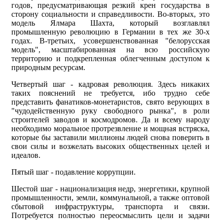
годов, предусматривающая резкий крен государства в
сторону социальности и справедливости. Во-вторых, это
модель Ялмара Шахта, который возглавлял
промышленную революцию в Германии в тех же 30-х
годах. В-третьих, усовершенствованная "белорусская
модель", масштабированная на всю российскую
территорию и подкрепленная облегченным доступом к
природным ресурсам.
Четвертый шаг - кадровая революция. Здесь никаких
таких пояснений не требуется, ибо трудно себе
представить фанатиков-монетаристов, свято верующих в
"чудодейственную руку свободного рынка", в роли
строителей заводов и космодромов. Да и всему народу
необходимо моральное протрезвление и мощная встряска,
которые бы заставили миллионы людей снова поверить в
свои силы и возжелать высоких общественных целей и
идеалов.
Пятый шаг - подавление коррупции.
Шестой шаг - национализация недр, энергетики, крупной
промышленности, земли, коммунальной, а также оптовой
сбытовой инфраструктуры, транспорта и связи.
Потребуется полностью переосмыслить цели и задачи