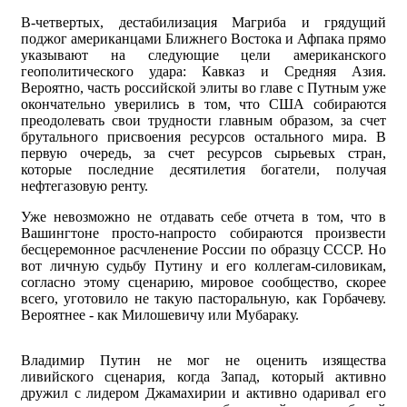
В-четвертых, дестабилизация Магриба и грядущий
поджог американцами Ближнего Востока и Афпака прямо
указывают на следующие цели американского
геополитического удара: Кавказ и Средняя Азия.
Вероятно, часть российской элиты во главе с Путным уже
окончательно уверились в том, что США собираются
преодолевать свои трудности главным образом, за счет
брутального присвоения ресурсов остального мира. В
первую очередь, за счет ресурсов сырьевых стран,
которые последние десятилетия богатели, получая
нефтегазовую ренту.
Уже невозможно не отдавать себе отчета в том, что в
Вашингтоне просто-напросто собираются произвести
бесцеремонное расчленение России по образцу СССР. Но
вот личную судьбу Путину и его коллегам-силовикам,
согласно этому сценарию, мировое сообщество, скорее
всего, уготовило не такую пасторальную, как Горбачеву.
Вероятнее - как Милошевичу или Мубараку.
Владимир Путин не мог не оценить изящества
ливийского сценария, когда Запад, который активно
дружил с лидером Джамахирии и активно одаривал его