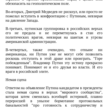
обезопасить на геополитическом поле.
Во-вторых, Дмитрий Медведев не рискнул, или просто не
пожелал вступить в конфронтацию с Путиным, невзирая
на давление Запада.
В-третьих, путинская группировка в российских верхах
его не предала и не переметнулась в стан его
политических врагов, невзирая на шантаж и угрозы
американской администрации.
В-четвертых, также очевидно, что отныне ни
американцы, ни Путин уже не могут себе позволить
роскошь отступить в этой драке или проиграть. "Горе
побежденным". Владимир Путин эту истину прекрасно
понимает. Понимают ее и его друзья во власти. И его
враги в российской элите.
Немая сцена
Ответом на объявление Путина кандидатом в президенты
стала немая сцена в верхах "мирового сообщества",
которая затем сменилась всеобщей истерикой, плавно
переросшей в унылое бормотание протокольных
банальностей "про готовность к сотрудничеству и