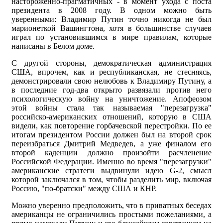
настороженно-прагматичных - в момент ухода с поста
президента в 2008 году. В одном можно быть
уверенными: Владимир Путин точно никогда не был
марионеткой Вашингтона, хотя в большинстве случаев
играл по установившимся в мире правилам, которые
написаны в Белом доме.
С другой стороны, демократическая администрация
США, впрочем, как и республиканская, не стесняясь,
демонстрировали свою нелюбовь к Владимиру Путину, а
в последние год-два открыто развязали против него
психологическую войну на уничтожение. Апофеозом
этой войны стала так называемая "перезагрузка"
российско-американских отношений, которую в США
видели, как повторение горбачевской перестройки. По ее
итогам президентом России должен был на второй срок
переизбраться Дмитрий Медведев, а уже финалом его
второй каденции должно произойти расчленение
Российской Федерации. Именно во время "перезагрузки"
американские стратеги выдвинули идею G-2, смысл
которой заключался в том, чтобы разделить мир, включая
Россию, "по-братски" между США и КНР.
Можно уверенно предположить, что в приватных беседах
американцы не ограничились простыми пожеланиями, а