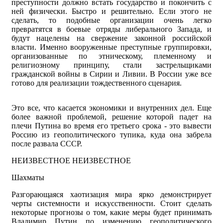
преступности должно встать государство и покончить с
ней физически. Быстро и решительно. Если этого не
сделать, то подобные организации очень легко
превратятся в боевые отряды либерального Запада, и
будут нацелены на свержение законной российской
власти. Именно вооруженные преступные группировки,
организованные по этническому, племенному и
религиозному принципу, стали застрельщиками
гражданской войны в Сирии и Ливии. В России уже все
готово для реализации тождественного сценария.
Это все, что касается экономики и внутренних дел. Еще
более важной проблемой, решение которой падет на
плечи Путина во время его третьего срока - это вывести
Россию из геополитического тупика, куда она забрела
после развала СССР.
НЕИЗВЕСТНОЕ НЕИЗВЕСТНОЕ
Шахматы
Разгорающаяся хаотизация мира ярко демонстрирует
черты системности и искусственности. Стоит сделать
некоторые прогнозы о том, какие меры будет принимать
Владимир Путин по изменению геополитического