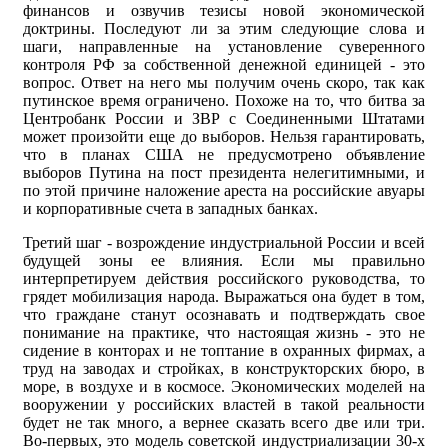
финансов и озвучив тезисы новой экономической
доктрины. Последуют ли за этим следующие слова и
шаги, направленные на установление суверенного
контроля РФ за собственной денежной единицей - это
вопрос. Ответ на него мы получим очень скоро, так как
путинское время ограничено. Похоже на то, что битва за
Центробанк России и ЗВР с Соединенными Штатами
может произойти еще до выборов. Нельзя гарантировать,
что в планах США не предусмотрено объявление
выборов Путина на пост президента нелегитимными, и
по этой причине наложение ареста на российские авуары
и корпоративные счета в западных банках.
Третий шаг - возрождение индустриальной России и всей
будущей зоны ее влияния. Если мы правильно
интерпретируем действия российского руководства, то
грядет мобилизация народа. Выражаться она будет в том,
что граждане станут осознавать и подтверждать свое
понимание на практике, что настоящая жизнь - это не
сидение в конторах и не топтание в охранных фирмах, а
труд на заводах и стройках, в конструкторских бюро, в
море, в воздухе и в космосе. Экономических моделей на
вооружении у российских властей в такой реальности
будет не так много, а вернее сказать всего две или три.
Во-первых, это модель советской индустриализации 30-х