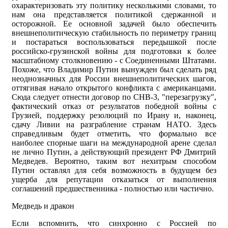
охарактеризовать эту политику несколькими словами, то
нам она представляется политикой сдержанной и
осторожной. Ее основной задачей было обеспечить
внешнеполитическую стабильность по периметру границ
и постараться воспользоваться передышкой после
российско-грузинской войны для подготовки к более
масштабному столкновению - с Соединенными Штатами.
Похоже, что Владимир Путин вынужден был сделать ряд
неоднозначных для России внешнеполитических шагов,
оттягивая начало открытого конфликта с американцами.
Сюда следует отнести договор по СНВ-3, "перезагрузку",
фактический отказ от результатов победной войны с
Грузией, поддержку резолюций по Ирану и, наконец,
сдачу Ливии на разграбление странам НАТО. Здесь
справедливым будет отметить, что формально все
наиболее спорные шаги на международной арене сделал
не лично Путин, а действующий президент РФ Дмитрий
Медведев. Вероятно, таким вот нехитрым способом
Путин оставлял для себя возможность в будущем без
ущерба для репутации отказаться от выполнения
соглашений предшественника - полностью или частично.
Медведь и дракон
Если вспомнить, что синхронно с Россией по