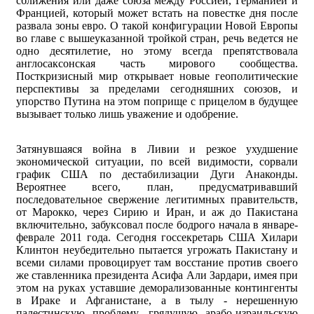
сближения или даже союза между Россией, Германией и
Францией, который может встать на повестке дня после
развала зоны евро. О такой конфигурации Новой Европы
во главе с вышеуказанной тройкой стран, речь ведется не
одно десятилетие, но этому всегда препятствовала
англосаксонская часть мирового сообщества.
Посткризисный мир открывает новые геополитические
перспективы за пределами сегодняшних союзов, и
упорство Путина на этом поприще с прицелом в будущее
вызывает только лишь уважение и одобрение.
Затянувшаяся война в Ливии и резкое ухудшение
экономической ситуации, по всей видимости, сорвали
график США по дестабилизации Дуги Анаконды.
Вероятнее всего, план, предусматривавший
последовательное свержение легитимных правительств,
от Марокко, через Сирию и Иран, и аж до Пакистана
включительно, забуксовал после бодрого начала в январе-
феврале 2011 года. Сегодня госсекретарь США Хилари
Клинтон неубедительно пытается угрожать Пакистану и
всеми силами провоцирует там восстание против своего
же ставленника президента Асифа Али Зардари, имея при
этом на руках уставшие деморализованные контингенты
в Ираке и Афганистане, а в тылу - нерешенную
палестинскую проблему, грядущую арабо-израильскую