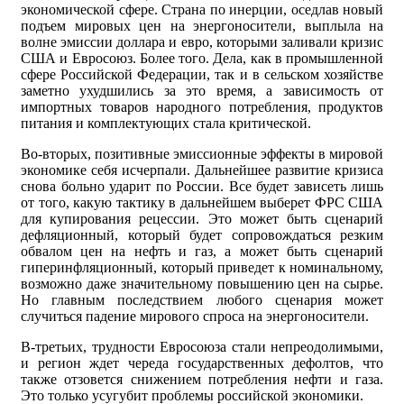
экономической сфере. Страна по инерции, оседлав новый
подъем мировых цен на энергоносители, выплыла на
волне эмиссии доллара и евро, которыми заливали кризис
США и Евросоюз. Более того. Дела, как в промышленной
сфере Российской Федерации, так и в сельском хозяйстве
заметно ухудшились за это время, а зависимость от
импортных товаров народного потребления, продуктов
питания и комплектующих стала критической.
Во-вторых, позитивные эмиссионные эффекты в мировой
экономике себя исчерпали. Дальнейшее развитие кризиса
снова больно ударит по России. Все будет зависеть лишь
от того, какую тактику в дальнейшем выберет ФРС США
для купирования рецессии. Это может быть сценарий
дефляционный, который будет сопровождаться резким
обвалом цен на нефть и газ, а может быть сценарий
гиперинфляционный, который приведет к номинальному,
возможно даже значительному повышению цен на сырье.
Но главным последствием любого сценария может
случиться падение мирового спроса на энергоносители.
В-третьих, трудности Евросоюза стали непреодолимыми,
и регион ждет череда государственных дефолтов, что
также отзовется снижением потребления нефти и газа.
Это только усугубит проблемы российской экономики.