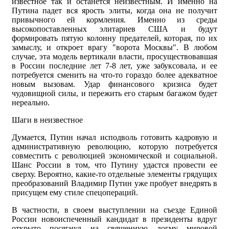
известное так и останется неизвестным. И именно на
Путина падет вся ярость элиты, когда она не получит
привычного ей кормления. Именно из среды
высокопоставленных элитариев США и будут
формировать пятую колонну предателей, которая, по их
замыслу, и откроет врагу "ворота Москвы". В любом
случае, эта модель вертикали власти, просуществовавшая
в России последние лет 7-8 лет, уже забуксовала, и ее
потребуется сменить на что-то гораздо более адекватное
новым вызовам. Удар финансового кризиса будет
чудовищной силы, и пережить его старым багажом будет
нереально.
Шаги в неизвестное
Думается, Путин начал исподволь готовить кадровую и
административную революцию, которую потребуется
совместить с революцией экономической и социальной.
Шанс России в том, что Путину удастся провести ее
сверху. Вероятно, какие-то отдельные элементы грядущих
преобразований Владимир Путин уже пробует внедрять в
присущем ему стиле спецопераций.
В частности, в своем выступлении на съезде Единой
России новоиспеченный кандидат в президенты вдруг
открыто посягнул на священную догму мировой