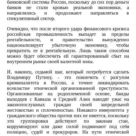
банковской системы России, поскольку до сих пор деньги
банков не стали кровью реальной экономики, а
направлялись и продолжают направляться в
спекулятивный сектор.
Очевидно, что после второго удара финансового кризиса
российская промышленность выпадет за пределы
рентабельности, и правительство вынужденно
национализирует убыточную экономику, чтобы
превратить ее в рентабельную. Лишь таким способом
можно будет обеспечить ей гарантированный сбыт на
внутреннем рынке своей валютной зоны.
И, наконец, седьмой шаг, который потребуется сделать
Владимиру Путину, - это покончить с разгулом
криминалитета в России, а точнее ликвидировать
всевластие этнической организованной преступности.
Организованные на родоплеменной основе, банды
выходцев с Кавказа и Средней Азии наводят ужас на
законопослушных граждан своей запредельной
жестокостью и сплоченностью. Никакого иммунитета у
гражданского общества против них не имеется, поскольку
эти группировки действуют по законам стаи,
коррумпируют или даже силой подминают под себя
полицию, судей и прокуроров. На пути этнической