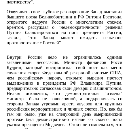
партнерству".
Озвучивать свое глубокое разочарование Запад выставил
бывшего посла Великобритании в РФ Энтони Брентона,
открытого недруга России с многолетним стажем.
Брентон, рассуждая о "недемократичности" решения
Путина баллотироваться на пост президента России,
заявил, "что Запад может ожидать серьезное
противостояние с Россией".
Внутри России дело не ограничилось одними
заявлениями несогласия. Министр финансов Росси
Кудрин, который воспринимал свой пост как место
служения скорее Федеральной резервной системе США,
чем российскому народу, открыто выразил протест
выдвижению в президенты РФ Владимира Путина,
предварительно согласовав свой демарш с Вашингтоном.
Нельзя исключить, что демонстративная "измена"
министра была не голословной, а подкреплялась со
стороны Запада угрозами ареста авуаров или крупных
российских корпоративных и личных счетов. Но, как бы
там ни было, уже на следующий день американский
протеже был демонстративно изгнан со своего поста
указом президента Медведева. Стоит ли сомневаться, что