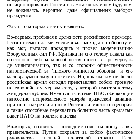
позиционирования России в самом ближайшем будущем,
не дожидаясь, вероятно, даже официальных выборов
президента.
Факты, о которых стоит упомянуть.
Во-первых, пребывая в должности российского премьера,
Путин всеми силами увеличивал расходы на оборону и,
как мог, пытался проводить и провел модернизацию
Вооруженных сил РФ. Критика на его голову падала как
со стороны либеральной общественности за чрезмерную-
де милитаризацию, так и со стороны общественности
патриотической за "плохого министра обороны" и его
маловразумительную политику. Но, как бы там ни было,
российская армия сегодня представляет собою грозную
по европейским меркам силу, у которой имеется к тому
же ядерная дубина. Имеются и системы ПВО, обещающие
нанесение неприемлемого ущерба вражеской авиации
при попытке реализации в России ливийского сценария,
а также способные перехватить большую часть крылатых
ракет НАТО на подлете к целям.
Во-вторых, находясь в последние годы на посту главы
правительства, Путин сохранял за собою фактическое
руководство внешней политикой страны. Если