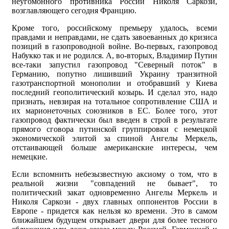
неугомонного противника России Николя Саркози,
возглавляющего сегодня Францию.
Кроме того, российскому премьеру удалось, всеми
правдами и неправдами, не сдать завоеванных до кризиса
позиций в газопроводной войне. Во-первых, газопровод
Набукко так и не родился. А, во-вторых, Владимир Путин
все-таки запустил газопровод "Северный поток" в
Германию, попутно лишивший Украину транзитной
газотранспортной монополии и отобравший у Киева
последний геополитический козырь. И сделал это, надо
признать, невзирая на тотальное сопротивление США и
их марионеточных союзников в ЕС. Более того, этот
газопровод фактически был введен в строй в результате
прямого сговора путинской группировки с немецкой
экономической элитой за спиной Ангелы Меркель,
отстаивающей больше американские интересы, чем
немецкие.
Если вспомнить небезызвестную аксиому о том, что в
реальной жизни "совпадений не бывает", то
политический закат одновременно Ангелы Меркель и
Николя Саркози - двух главных оппонентов России в
Европе - придется как нельзя ко времени. Это в самом
ближайшем будущем открывает двери для более тесного