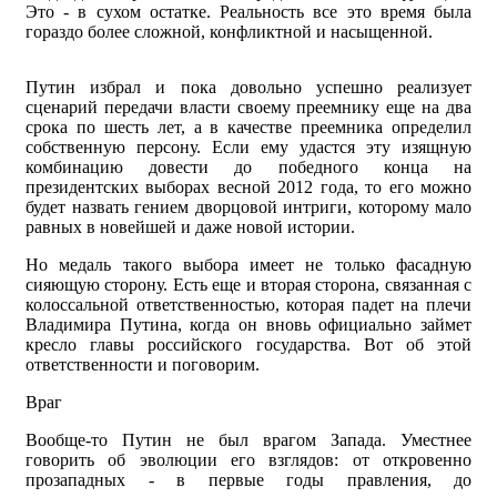
Это - в сухом остатке. Реальность все это время была
гораздо более сложной, конфликтной и насыщенной.
Путин избрал и пока довольно успешно реализует
сценарий передачи власти своему преемнику еще на два
срока по шесть лет, а в качестве преемника определил
собственную персону. Если ему удастся эту изящную
комбинацию довести до победного конца на
президентских выборах весной 2012 года, то его можно
будет назвать гением дворцовой интриги, которому мало
равных в новейшей и даже новой истории.
Но медаль такого выбора имеет не только фасадную
сияющую сторону. Есть еще и вторая сторона, связанная с
колоссальной ответственностью, которая падет на плечи
Владимира Путина, когда он вновь официально займет
кресло главы российского государства. Вот об этой
ответственности и поговорим.
Враг
Вообще-то Путин не был врагом Запада. Уместнее
говорить об эволюции его взглядов: от откровенно
прозападных - в первые годы правления, до