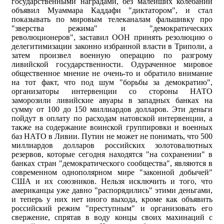
государственными наградами, без малейших колебаний
объявил Муаммара Каддафи "диктатором", и стал
показывать по мировым телеканалам фальшивку про
"зверства режима" и "демократических
революционеров", заставил ООН принять резолюцию о
делегитимизации законно избранной власти в Триполи, а
затем произвел военную операцию по разгрому
ливийской государственности. Одураченное мировое
общественное мнение не очень-то и обратило внимание
на тот факт, что под шум "борьбы за демократию",
организаторы интервенции со стороны НАТО
заморозили ливийские авуары в западных банках на
сумму от 100 до 150 миллиардов долларов. Эти деньги
пойдут в оплату по расходам натовской интервенции, а
также на содержание воинской группировки и военных
баз НАТО в Ливии. Путин не может не понимать, что 500
миллиардов долларов российских золотовалютных
резервов, которые сегодня находятся "на сохранении" в
банках стран "демократического сообщества", являются в
современном однополярном мире "законной добычей"
США и их союзников. Нельзя исключить и того, что
американцы уже давно "распорядились" этими деньгами,
и теперь у них нет иного выхода, кроме как объявить
российский режим "преступным" и организовать его
свержение, спрятав в воду концы своих махинаций с