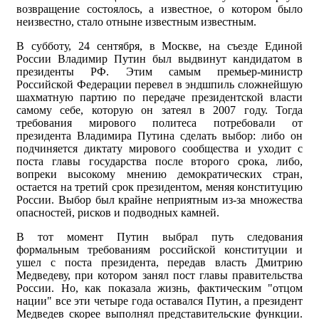
возвращение состоялось, а известное, о котором было
неизвестно, стало отныне известным известным.
В субботу, 24 сентября, в Москве, на съезде Единой
России Владимир Путин был выдвинут кандидатом в
президенты РФ. Этим самым премьер-министр
Российской Федерации перевел в эндшпиль сложнейшую
шахматную партию по передаче президентской власти
самому себе, которую он затеял в 2007 году. Тогда
требования мирового политеса потребовали от
президента Владимира Путина сделать выбор: либо он
подчиняется диктату мирового сообщества и уходит с
поста главы государства после второго срока, либо,
вопреки высокому мнению демократических стран,
остается на третий срок президентом, меняя конституцию
России. Выбор был крайне неприятным из-за множества
опасностей, рисков и подводных камней.
В тот момент Путин выбрал путь следования
формальным требованиям российской конституции и
ушел с поста президента, передав власть Дмитрию
Медведеву, при котором занял пост главы правительства
России. Но, как показала жизнь, фактическим "отцом
нации" все эти четыре года оставался Путин, а президент
Медведев скорее выполнял представительские функции.