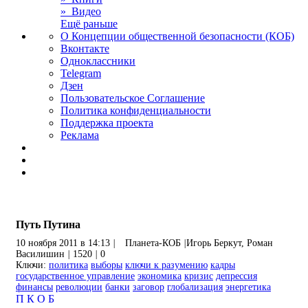
» Видео
Ещё раньше
О Концепции общественной безопасности (КОБ)
Вконтакте
Одноклассники
Telegram
Дзен
Пользовательское Соглашение
Политика конфиденциальности
Поддержка проекта
Реклама
Путь Путина
10 ноября 2011 в 14:13
|
Планета-КОБ
|
Игорь Беркут, Роман
Василишин
|
1520
|
0
Ключи:
политика
выборы
ключи к разумению
кадры
государственное управление
экономика
кризис
депрессия
финансы
революции
банки
заговор
глобализация
энергетика
П
К
О
Б