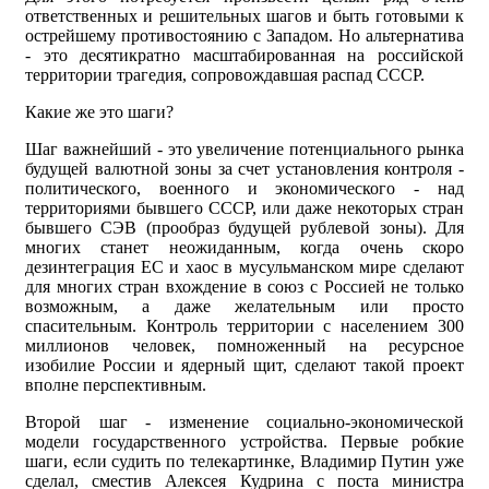
ответственных и решительных шагов и быть готовыми к
острейшему противостоянию с Западом. Но альтернатива
- это десятикратно масштабированная на российской
территории трагедия, сопровождавшая распад СССР.
Какие же это шаги?
Шаг важнейший - это увеличение потенциального рынка
будущей валютной зоны за счет установления контроля -
политического, военного и экономического - над
территориями бывшего СССР, или даже некоторых стран
бывшего СЭВ (прообраз будущей рублевой зоны). Для
многих станет неожиданным, когда очень скоро
дезинтеграция ЕС и хаос в мусульманском мире сделают
для многих стран вхождение в союз с Россией не только
возможным, а даже желательным или просто
спасительным. Контроль территории с населением 300
миллионов человек, помноженный на ресурсное
изобилие России и ядерный щит, сделают такой проект
вполне перспективным.
Второй шаг - изменение социально-экономической
модели государственного устройства. Первые робкие
шаги, если судить по телекартинке, Владимир Путин уже
сделал, сместив Алексея Кудрина с поста министра