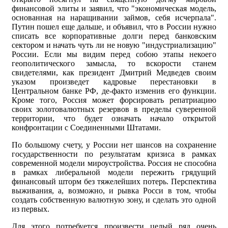
финансовой элиты и заявил, что "экономическая модель,
основанная на наращивании займов, себя исчерпала".
Путин пошел еще дальше, и объявил, что в России нужно
списать все корпоративные долги перед банковским
сектором и начать чуть ли не новую "индустриализацию"
России. Если мы видим перед собою этапы некоего
геополитического замысла, то вскорости станем
свидетелями, как президент Дмитрий Медведев своим
указом произведет кадровые перестановки в
Центральном банке РФ, де-факто изменив его функции.
Кроме того, Россия может форсировать репатриацию
своих золотовалютных резервов в пределы суверенной
территории, что будет означать начало открытой
конфронтации с Соединенными Штатами.
По большому счету, у России нет шансов на сохранение
государственности по результатам кризиса в рамках
современной модели мироустройства. Россия не способна
в рамках либеральной модели пережить грядущий
финансовый шторм без тяжелейших потерь. Перспектива
выживания, а, возможно, и рывка Росси в том, чтобы
создать собственную валютную зону, и сделать это одной
из первых.
Для этого потребуется произвести целый ряд очень