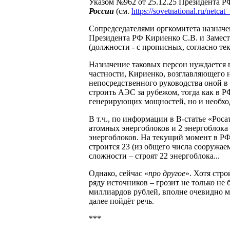
Указом №962 от 25.12.25 Президента Р
России
(см.
https://sovetnational.ru/net
Сопредседателями оргкомитета назнач
Президента РФ Кириенко С.В. и Замест
(должности - с прописных, согласно тек
Назначение таковых персон нуждается в
частности, Кириенко, возглавляющего 
непосредственного руководства оной в 
строить АЭС за рубежом, тогда как в 
генерирующих мощностей, но и необхо
В т.ч., по информации в В-статье «Росат
атомных энергоблоков и 2 энергоблока
энергоблоков. На текущий момент в РФ с
строится 23 (из общего числа сооружае
сложности – строят 22 энергоблока...
Однако, сейчас «
про другое
». Хотя стр
ряду источников – грозит не только не
миллиардов рублей, вполне очевидно м
далее пойдёт речь.
***