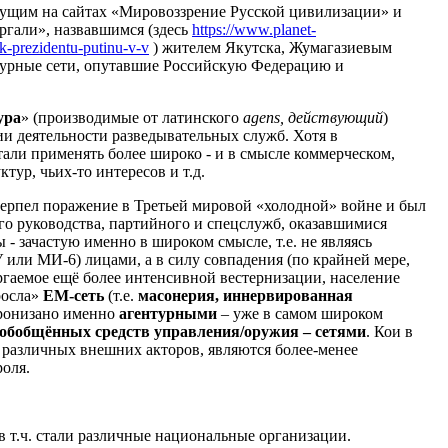
шущим на сайтах «Мировоззрение Русской цивилизации» и
гали», назвавшимся (здесь
https://www.planet-
-k-prezidentu-putinu-v-v
) жителем Якутска, Жумагазиевым
турные сети, опутавшие Российскую Федерацию и
ура
» (производимые от латинского
agens, действующий
)
ии деятельности разведывательных служб. Хотя в
тали применять более широко - и в смысле коммерческом,
тур, чьих-то интересов и т.д.
терпел поражение в Третьей мировой «холодной» войне и был
его руководства, партийного и спецслужб, оказавшимися
- зачастую именно в широком смысле, т.е. не являясь
или МИ-6) лицами, а в силу совпадения (по крайней мере,
ргаемое ещё более интенсивной вестернизации, население
росла»
ЕМ-сеть
(т.е.
масонерия, иннервированная
пронизано именно
агентурными
– уже в самом широком
 обобщённых средств управления/оружия – сетями
. Кои в
различных внешних акторов, являются более-менее
оля.
в т.ч. стали различные национальные организации.