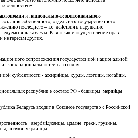
ких общностей».
 автономии
и
национально-территориального
создания собственного, отдельного государственного
тижению последнего – т.е. действия в нарушение
следуемы и наказуемы. Равно как и осуществление прав
и интересам других.
мационного сопровождения государственной национальной
 из коих национальностей на сегодня:
енной субъектности - ассирийцы, курды, лезгины, ногайцы,
циональных республик в составе РФ - башкиры, марийцы,
публика Беларусь входит в Союзное государство с Российской
рственность - азербайджанцы, армяне, греки, грузины,
мцы, поляки, украинцы.