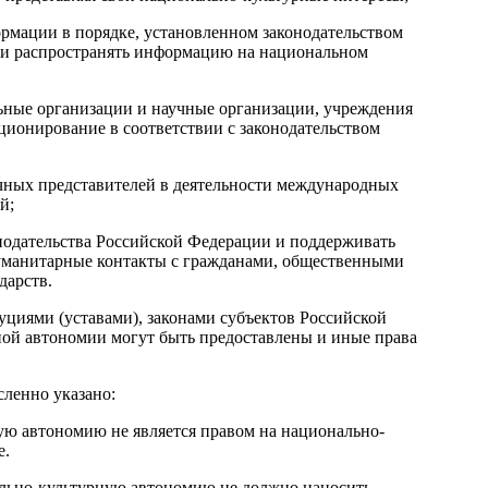
ормации в порядке, установленном законодательством
 и распространять информацию на национальном
ьные организации и научные организации, учреждения
ционирование в соответствии с законодательством
очных представителей в деятельности международных
й;
нодательства Российской Федерации и поддерживать
уманитарные контакты с гражданами, общественными
дарств.
циями (уставами), законами субъектов Российской
ой автономии могут быть предоставлены и иные права
сленно указано:
ую автономию не является правом на национально-
е.
льно-культурную автономию не должно наносить