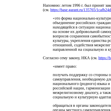
Напомню: летом 1996 г. был принят за
(см.
https://base.garant.ru/135765/1cafb
«это форма национально-культур
объединение российских граждан,
находящейся в ситуации национа
на основе их добровольной самоо
вопросов сохранения самобытност
культуры, укрепления единства 
отношений, содействия межрелиги
направленной на социальную и к
Согласно сему закону, НКА (см.
https:/
«имеет право:
получать поддержку со стороны о
самоуправления, необходимую дл
национального (родного) языка и
российской нации, гармонизации
межрелигиозному диалогу, а такж
социальную и культурную адапта
обращаться в органы законодател
органы местного самоуправления,