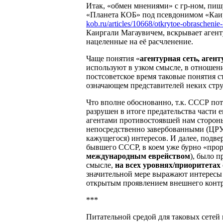
Итак, «обмен мнениями» с гр-ном, пи
«Планета КОБ» под псевдонимом «Каир
kob.ru/articles/10668/otkrytoe-obraschenie
Каиргали Магаувичем, вскрывает аген
нацеленные на её расчленение.
Чаще понятия «
агентурная сеть, агент
используют в узком смысле, в отношен
постсоветское время таковые понятия с
означающем представителей неких струк
Что вполне обоснованно, т.к. СССР по
разрушен в итоге предательства части 
агентами противостоявшей нам стороны 
непосредственно завербованными (ЦРУ 
кажущегося) интересов. И далее, подве
бывшего СССР, в коем уже бурно «про
международным еврейством
), было 
смысле,
на всех уровнях/приоритетах
значительной мере выражают интересы 
открытым проявлением внешнего контр
***
Питательной средой для таковых сетей 