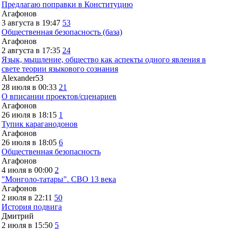
Предлагаю поправки в Конституцию
Агафонов
3 августа в 19:47
53
Общественная безопасность (база)
Агафонов
2 августа в 17:35
24
Язык, мышление, общество как аспекты одного явления в
свете теории языкового сознания
Alexander53
28 июля в 00:33
21
О вписании проектов/сценариев
Агафонов
26 июля в 18:15
1
Тупик караганодонов
Агафонов
26 июля в 18:05
6
Общественная безопасность
Агафонов
4 июля в 00:00
2
"Монголо-татары". СВО 13 века
Агафонов
2 июля в 22:11
50
История подвига
Дмитрий
2 июля в 15:50
5