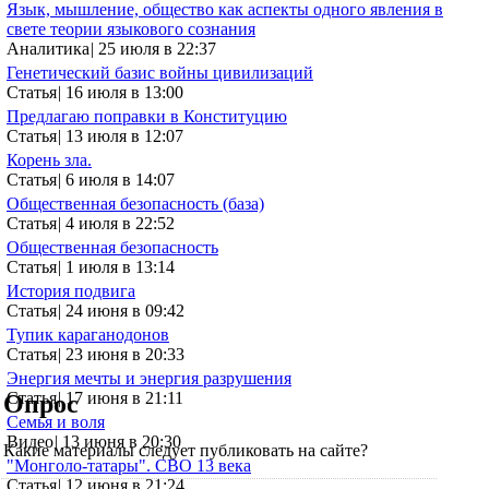
Язык, мышление, общество как аспекты одного явления в
свете теории языкового сознания
Аналитика
|
25 июля в 22:37
Генетический базис войны цивилизаций
Статья
|
16 июля в 13:00
Предлагаю поправки в Конституцию
Статья
|
13 июля в 12:07
Корень зла.
Статья
|
6 июля в 14:07
Общественная безопасность (база)
Статья
|
4 июля в 22:52
Общественная безопасность
Статья
|
1 июля в 13:14
История подвига
Статья
|
24 июня в 09:42
Тупик караганодонов
Статья
|
23 июня в 20:33
Энергия мечты и энергия разрушения
Статья
|
17 июня в 21:11
Опрос
Семья и воля
Видео
|
13 июня в 20:30
Какие материалы следует публиковать на сайте?
"Монголо-татары". СВО 13 века
Статья
|
12 июня в 21:24