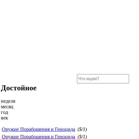
Достойное
неделя
месяц
год
век
Оружие Порабощения и Геноцида
(
5
/1)
Оружие Порабощения и Геноцида
(
5
/1)