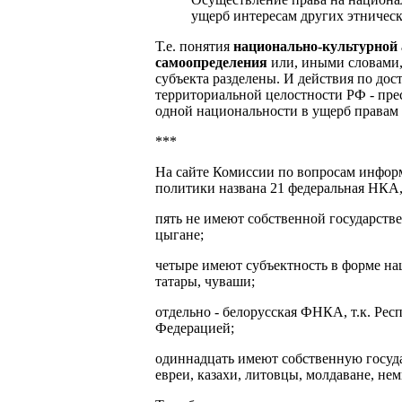
ущерб интересам других этничес
Т.е. понятия
национально-культурной
самоопределения
или, иными словами, 
субъекта разделены. И действия по дос
территориальной целостности РФ - пре
одной национальности в ущерб правам 
***
На сайте Комиссии по вопросам инфор
политики названа 21 федеральная НКА,
пять не имеют собственной государств
цыгане;
четыре имеют субъектность в форме на
татары, чуваши;
отдельно - белорусская ФНКА, т.к. Рес
Федерацией;
одиннадцать имеют собственную госуда
евреи, казахи, литовцы, молдаване, не