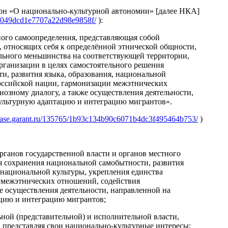
кон «О национально-культурной автономии» [далее НКА]
24d049dcd1e7707a22d98e9858f/
):
ного самоопределения, представляющая собой
 относящих себя к определённой этнической общности,
льного меньшинства на соответствующей территории,
рганизации в целях самостоятельного решения
и, развития языка, образования, национальной
российской нации, гармонизации межэтнических
озному диалогу, а также осуществления деятельности,
ультурную адаптацию и интеграцию мигрантов».
/base.garant.ru/135765/1b93c134b90c6071b4dc3f495464b753/
)
рганов государственной власти и органов местного
я сохранения национальной самобытности, развития
 национальной культуры, укрепления единства
 межэтнических отношений, содействия
е осуществления деятельности, направленной на
цию и интеграцию мигрантов;
ьной (представительной) и исполнительной власти,
 представляя свои национально-культурные интересы;