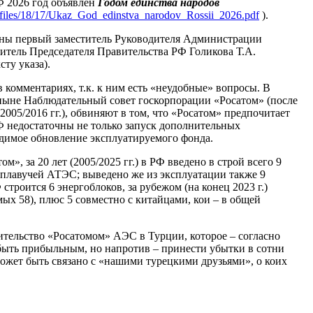
Ф 2026 год объявлен
Годом единства народов
cat_files/18/17/Ukaz_God_edinstva_narodov_Rossii_2026.pdf
).
ены первый заместитель Руководителя Администрации
итель Председателя Правительства РФ Голикова Т.А.
сту указа).
 комментариях, т.к. к ним есть «неудобные» вопросы. В
ныне Наблюдательный совет госкорпорации «Росатом» (после
2005/2016 гг.), обвиняют в том, что «Росатом» предпочитает
РФ недостаточны не только запуск дополнительных
димое обновление эксплуатируемого фонда.
ом», за 20 лет (2005/2025 гг.) в РФ введено в строй всего 9
 плавучей АТЭС; выведено же из эксплуатации также 9
троится 6 энергоблоков, за рубежом (на конец 2023 г.)
мых 58), плюс 5 совместно с китайцами, кои – в общей
оительство «Росатомом» АЭС в Турции, которое – согласно
 быть прибыльным, но напротив – принести убытки в сотни
ожет быть связано с «нашими турецкими друзьями», о коих