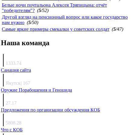
Белые ночи почтальона Алексея Тряпицына: отчёт
"победителям"?
(
5
/52)
Другой взгляд на пенсионный вопрос или какое государство
нам нужно
(
5
/50)
Самые яркие примеры смекалки у советских солдат
(
5
/47)
Наша команда
Агафонов
1333.74
Санация сайта
Каиргали
Якутск
|
167
Оружие Порабощения и Геноцида
Михаил Михайлович
27.17
Предложения по организации обсуждения КОБ
Люкин
5808.28
Что с КОБ