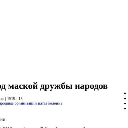
од маской дружбы народов
ов
|
1519
|
15
ародные организации
пятая колонна
ции.