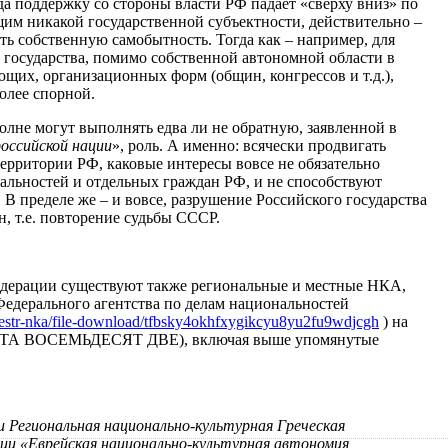
ода поддержку со стороны власти РФ падает «сверху вниз» по
щим никакой государственной субъектности, действительно –
ть собственную самобытность. Тогда как – например, для
государства, помимо собственной автономной области в
щих, организационных форм (общин, конгрессов и т.д.),
олее спорной.
олне могут выполнять едва ли не обратную, заявленной в
российской нации
», роль. А именно: всячески продвигать
территории РФ, каковые интересы вовсе не обязательно
альностей и отдельных граждан РФ, и не способствуют
В пределе же – и вовсе, разрушение Российского государства
ан, т.е. повторение судьбы СССР.
дерации существуют также региональные и местные НКА,
Федерального агентства по делам национальностей
/reestr-nka/file-download/tfbsky4okhfxygikcyu8yu2fu9wdjcgh
) на
СТА ВОСЕМЬДЕСЯТ ДВЕ), включая выше упомянутые
 Региональная национально-культурная Греческая
ии «Еврейская национально-культурная автономия