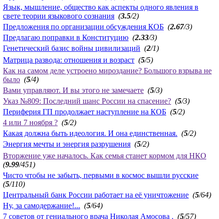
Язык, мышление, общество как аспекты одного явления в
свете теории языкового сознания
(
3.5
/2)
Предложения по организации обсуждения КОБ
(
2.67
/3)
Предлагаю поправки в Конституцию
(
2.33
/3)
Генетический базис войны цивилизаций
(
2
/1)
Матрица развода: отношения и возраст
(
5
/5)
Как на самом деле устроено мироздание? Большого взрыва не
было
(
5
/4)
Вами управляют. И вы этого не замечаете
(
5
/3)
Указ №809: Последний шанс России на спасение?
(
5
/3)
Периферия ГП продолжает наступление на КОБ
(
5
/2)
4 или 7 ноября ?
(
5
/2)
Какая должна быть идеология. И она единственная.
(
5
/2)
Энергия мечты и энергия разрушения
(
5
/2)
Вторжение уже началось. Как семья станет кормом для НКО
(
9.99
/451)
Чисто чтобы не забыть, первыми в космос вышли русские
(
5
/110)
Центральный банк России работает на её уничтожение
(
5
/64)
Ну, за самодержание!...
(
5
/64)
7 советов от гениального врача Николая Амосова .
(
5
/57)