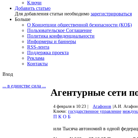
Ключи
Добавить статью
Для добавления статьи необходимо
зарегистрироваться
Больше
О Концепции общественной безопасности (КОБ)
Пользовательское Соглашение
Политика конфиденциальности
Информеры и баннеры
RSS-лента
Поддержка проекта
Реклама
Контакты
Вход
... в единстве сила ...
Агентурные сети п
4 февраля в 10:23
|
Агафонов
|
А.И. Агафон
Ключи:
государственное управление
междун
П
К
О
Б
или Тысяча автономий в одной федера