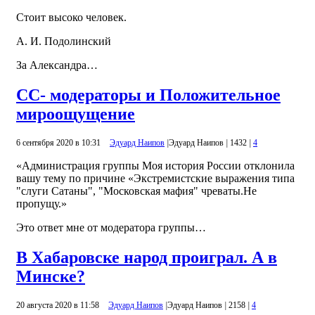
Стоит высоко человек.
А. И. Подолинский
За Александра…
СС- модераторы и Положительное
мироощущение
6 сентября 2020 в 10:31
Эдуард Наипов
|
Эдуард Наипов
|
1432
|
4
«Администрация группы Моя история России отклонила
вашу тему по причине «Экстремистские выражения типа
"слуги Сатаны", "Московская мафия" чреваты.Не
пропущу.»
Это ответ мне от модератора группы…
В Хабаровске народ проиграл. А в
Минске?
20 августа 2020 в 11:58
Эдуард Наипов
|
Эдуард Наипов
|
2158
|
4