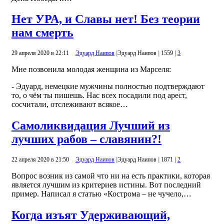
Нет УРА, и Славы нет! Без теории
нам смерть
29 апреля 2020 в 22:11
Эдуард Наипов
|
Эдуард Наипов
|
1559
|
3
Мне позвонила молодая женщина из Марселя:
- Эдуард, немецкие мужчины полностью подтверждают
то, о чём ты пишешь. Нас всех посадили под арест,
сосчитали, отслеживают всякое…
Самоликвидация Лучший из
лучших рабов – славянин?!
22 апреля 2020 в 21:50
Эдуард Наипов
|
Эдуард Наипов
|
1871
|
2
Вопрос возник из самой что ни на есть практики, которая
является лучшим из критериев истины. Вот последний
пример. Написал я статью «Кострома – не чучело,…
Когда изъят Удерживающий,