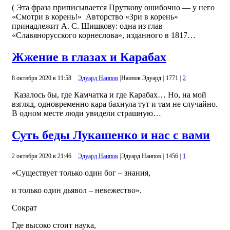
( Эта фраза приписывается Пруткову ошибочно — у него
«Смотри в корень!» Авторство «Зри в корень»
принадлежит А. С. Шишкову: одна из глав
«Славянорусского корнеслова», изданного в 1817…
Жжение в глазах и Карабах
8 октября 2020 в 11:58
Эдуард Наипов
|
Наипов Эдуард
|
1771
|
2
Казалось бы, где Камчатка и где Карабах… Но, на мой
взгляд, одновременно кара бахнула тут и там не случайно.
В одном месте люди увидели страшную…
Суть беды Лукашенко и нас с вами
2 октября 2020 в 21:46
Эдуард Наипов
|
Эдуард Наипов
|
1456
|
1
«Существует только один бог – знания,
и только один дьявол – невежество».
Сократ
Где высоко стоит наука,