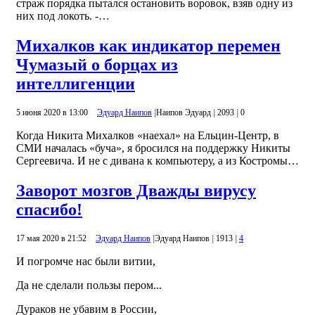
страж порядка пытался остановить воровок, взяв одну из
них под локоть. -…
Михалков как индикатор перемен
Чумазый о борцах из
интеллигенции
5 июня 2020 в 13:00
Эдуард Наипов
|
Наипов Эдуард
|
2093
|
0
Когда Никита Михалков «наехал» на Ельцин-Центр, в
СМИ началась «буча», я бросился на поддержку Никиты
Сергеевича. И не с дивана к компьютеру, а из Костромы…
Заворот мозгов Дважды вирусу
спасибо!
17 мая 2020 в 21:52
Эдуард Наипов
|
Эдуард Наипов
|
1913
|
4
И погромче нас были витии,
Да не сделали пользы пером...
Дураков не убавим в России,