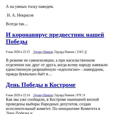
А на умных тоску наведем.
Н. А. Некрасов
Всегда так…
И коронавирус предвестник нашей
Победы
9 мая 2020 в 22:15
Эдуард Наипов
|
Эдуард Наипов
|
1543
|
8
В режиме не самоизоляции, а при насильственном
отделении нас друг от друга, когда всему народу навязали
единственную разрешённую «идеологию» - намордник,
правда буквально бьёт в…
День Победы в Костроме
9 мая 2020 в 22:14
Эдуард Наипов
|
Эдуард Наипов
|
978
|
0
Как мы уже сообщали, в Костроме нынешней весной
проведены выборы Народных депутатов, создан
исполнительный комитет. По инициативе Комитета в
День Победы и…