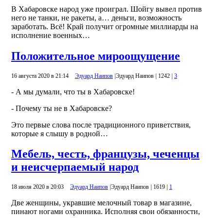
В Хабаровске народ уже проиграл. Шойгу вывел против
него не танки, не ракеты, а… деньги, возможность
заработать. Всё! Край получит огромные миллиарды на
исполнение военных…
Положительное мироощущение
16 августа 2020 в 21:14
Эдуард Наипов
|
Эдуард Наипов
|
1242
|
3
- А мы думали, что ты в Хабаровске!
- Почему ты не в Хабаровске?
Это первые слова после традиционного приветствия,
которые я слышу в родной…
Мебель, честь, французы, чеченцы
и неисчерпаемый народ
18 июля 2020 в 20:03
Эдуард Наипов
|
Эдуард Наипов
|
1619
|
1
Две женщины, укравшие мелочный товар в магазине,
пинают ногами охранника. Исполняя свои обязанности,