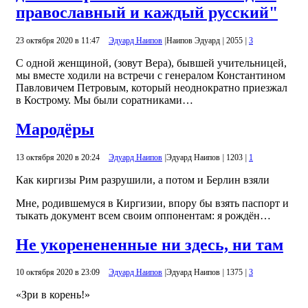
православный и каждый русский"
23 октября 2020 в 11:47
Эдуард Наипов
|
Наипов Эдуард
|
2055
|
3
С одной женщиной, (зовут Вера), бывшей учительницей,
мы вместе ходили на встречи с генералом Константином
Павловичем Петровым, который неоднократно приезжал
в Кострому. Мы были соратниками…
Мародёры
13 октября 2020 в 20:24
Эдуард Наипов
|
Эдуард Наипов
|
1203
|
1
Как киргизы Рим разрушили, а потом и Берлин взяли
Мне, родившемуся в Киргизии, впору бы взять паспорт и
тыкать документ всем своим оппонентам: я рождён…
Не укоренененные ни здесь, ни там
10 октября 2020 в 23:09
Эдуард Наипов
|
Эдуард Наипов
|
1375
|
3
«Зри в корень!»