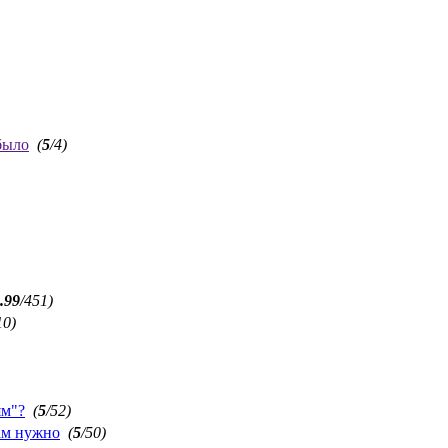
было
(
5
/4)
.99
/451)
10)
ям"?
(
5
/52)
ам нужно
(
5
/50)