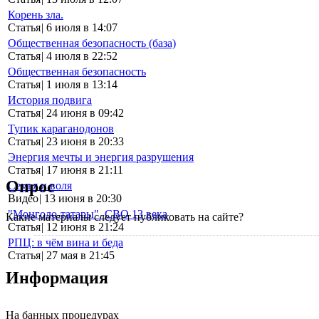
Корень зла.
Статья
|
6 июля в 14:07
Общественная безопасность (база)
Статья
|
4 июля в 22:52
Общественная безопасность
Статья
|
1 июля в 13:14
История подвига
Статья
|
24 июня в 09:42
Тупик караганодонов
Статья
|
23 июня в 20:33
Энергия мечты и энергия разрушения
Статья
|
17 июня в 21:11
Опрос
Семья и воля
Видео
|
13 июня в 20:30
"Монголо-татары". СВО 13 века
Какие материалы следует публиковать на сайте?
Статья
|
12 июня в 21:24
РПЦ: в чём вина и беда
Статья
|
27 мая в 21:45
Информация
На банных процедурах