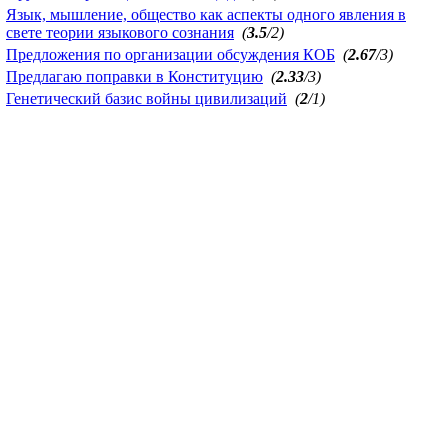
Язык, мышление, общество как аспекты одного явления в
свете теории языкового сознания
(
3.5
/2)
Предложения по организации обсуждения КОБ
(
2.67
/3)
Предлагаю поправки в Конституцию
(
2.33
/3)
Генетический базис войны цивилизаций
(
2
/1)