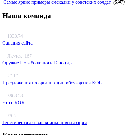
Самые яркие примеры смекалки у советских солдат
(
5
/47)
Наша команда
Агафонов
1333.74
Санация сайта
Каиргали
Якутск
|
167
Оружие Порабощения и Геноцида
Михаил Михайлович
27.17
Предложения по организации обсуждения КОБ
Люкин
5808.28
Что с КОБ
surov
79.5
Генетический базис войны цивилизаций