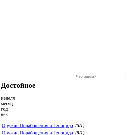
Достойное
неделя
месяц
год
век
Оружие Порабощения и Геноцида
(
5
/1)
Оружие Порабощения и Геноцида
(
5
/1)