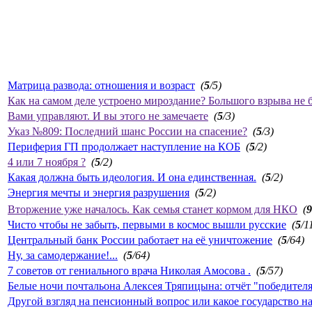
Матрица развода: отношения и возраст
(
5
/5)
Как на самом деле устроено мироздание? Большого взрыва не 
Вами управляют. И вы этого не замечаете
(
5
/3)
Указ №809: Последний шанс России на спасение?
(
5
/3)
Периферия ГП продолжает наступление на КОБ
(
5
/2)
4 или 7 ноября ?
(
5
/2)
Какая должна быть идеология. И она единственная.
(
5
/2)
Энергия мечты и энергия разрушения
(
5
/2)
Вторжение уже началось. Как семья станет кормом для НКО
(
9
Чисто чтобы не забыть, первыми в космос вышли русские
(
5
/1
Центральный банк России работает на её уничтожение
(
5
/64)
Ну, за самодержание!...
(
5
/64)
7 советов от гениального врача Николая Амосова .
(
5
/57)
Белые ночи почтальона Алексея Тряпицына: отчёт "победител
Другой взгляд на пенсионный вопрос или какое государство н