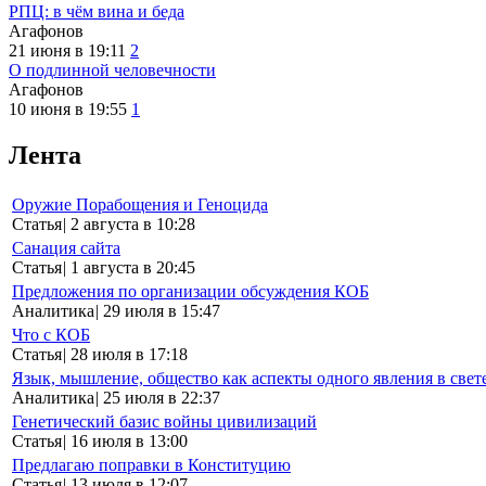
РПЦ: в чём вина и беда
Агафонов
21 июня в 19:11
2
О подлинной человечности
Агафонов
10 июня в 19:55
1
Лента
Оружие Порабощения и Геноцида
Статья
|
2 августа в 10:28
Санация сайта
Статья
|
1 августа в 20:45
Предложения по организации обсуждения КОБ
Аналитика
|
29 июля в 15:47
Что с КОБ
Статья
|
28 июля в 17:18
Язык, мышление, общество как аспекты одного явления в свет
Аналитика
|
25 июля в 22:37
Генетический базис войны цивилизаций
Статья
|
16 июля в 13:00
Предлагаю поправки в Конституцию
Статья
|
13 июля в 12:07