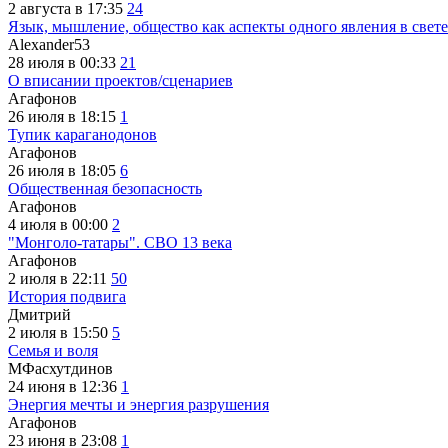
2 августа в 17:35
24
Язык, мышление, общество как аспекты одного явления в свете
Alexander53
28 июля в 00:33
21
О вписании проектов/сценариев
Агафонов
26 июля в 18:15
1
Тупик караганодонов
Агафонов
26 июля в 18:05
6
Общественная безопасность
Агафонов
4 июля в 00:00
2
"Монголо-татары". СВО 13 века
Агафонов
2 июля в 22:11
50
История подвига
Дмитрий
2 июля в 15:50
5
Семья и воля
МФасхутдинов
24 июня в 12:36
1
Энергия мечты и энергия разрушения
Агафонов
23 июня в 23:08
1