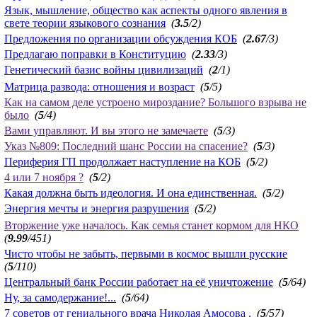
Язык, мышление, общество как аспекты одного явления в
свете теории языкового сознания
(
3.5
/2)
Предложения по организации обсуждения КОБ
(
2.67
/3)
Предлагаю поправки в Конституцию
(
2.33
/3)
Генетический базис войны цивилизаций
(
2
/1)
Матрица развода: отношения и возраст
(
5
/5)
Как на самом деле устроено мироздание? Большого взрыва не
было
(
5
/4)
Вами управляют. И вы этого не замечаете
(
5
/3)
Указ №809: Последний шанс России на спасение?
(
5
/3)
Периферия ГП продолжает наступление на КОБ
(
5
/2)
4 или 7 ноября ?
(
5
/2)
Какая должна быть идеология. И она единственная.
(
5
/2)
Энергия мечты и энергия разрушения
(
5
/2)
Вторжение уже началось. Как семья станет кормом для НКО
(
9.99
/451)
Чисто чтобы не забыть, первыми в космос вышли русские
(
5
/110)
Центральный банк России работает на её уничтожение
(
5
/64)
Ну, за самодержание!...
(
5
/64)
7 советов от гениального врача Николая Амосова .
(
5
/57)