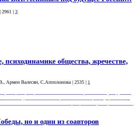
|
2961
|
3
Как осмыслять эту фактологию по её сути? 3. Гуманитарные
к 4. И.А. Ильин — воплощённая гносеологическая
веренитет общества 6. И.А. Ильин и Правда Божия 7.
ленинцам» — а зачем?…
, психодинамике общества, жречестве,
В., Армен Валесян, С.Апполонова
|
2535
|
1
ение, что распространению Библейского проекта на Руси русское
 так как скурвилось. В чём причина такого срыва управления?
а высоте? 0:04:07 - Ленинская когорта революционеров в начале
беды, но и один из соавторов