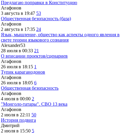
Предлагаю поправки в Конституцию
Агафонов
3 августа в 19:47
53
Общественная безопасность (база)
Агафонов
2 августа в 17:35
24
Язык, мышление, общество как аспекты одного явления в
свете теории языкового сознания
Alexander53
28 июля в 00:33
21
О вписании проектов/сценариев
Агафонов
26 июля в 18:15
1
Тупик караганодонов
Агафонов
26 июля в 18:05
6
Общественная безопасность
Агафонов
4 июля в 00:00
2
"Монголо-татары". СВО 13 века
Агафонов
2 июля в 22:11
50
История подвига
Дмитрий
2 июля в 15:50
5