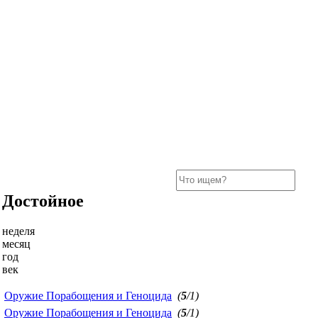
Достойное
неделя
месяц
год
век
Оружие Порабощения и Геноцида
(
5
/1)
Оружие Порабощения и Геноцида
(
5
/1)