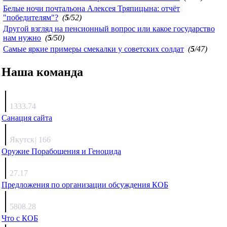
Белые ночи почтальона Алексея Тряпицына: отчёт
"победителям"?
(
5
/52)
Другой взгляд на пенсионный вопрос или какое государство
нам нужно
(
5
/50)
Самые яркие примеры смекалки у советских солдат
(
5
/47)
Наша команда
Агафонов
1333.74
Санация сайта
Каиргали
Якутск
|
166
Оружие Порабощения и Геноцида
Михаил Михайлович
27.17
Предложения по организации обсуждения КОБ
Люкин
5808.28
Что с КОБ