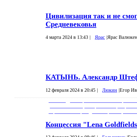
Алгоритмами зачатия, свития и развит
Цивилизация так и не смог
Средневековья
4 марта 2024 в 13:43
|
Ярас
|
Ярас Валюкен
С началом крушения СССР постепенно ст
происходящего кроются гораздо глубже, ч
страны осознать всё было просто невозмо
одних крах страны вызывал радость, у д
КАТЫНЬ. Александр Штефа
12 февраля 2024 в 20:45
|
Люкин
|
Егор Ив
Александр Штефанов - человек из розово
ревизионистами, которые были разгромл
скромный обзор видео Штефанова, посвя
Концессия "Lena Goldfield