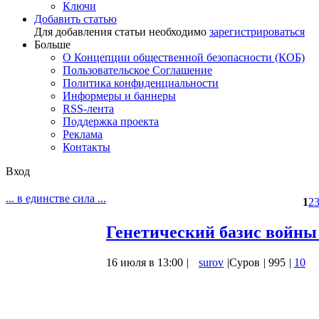
Ключи
Добавить статью
Для добавления статьи необходимо
зарегистрироваться
Больше
О Концепции общественной безопасности (КОБ)
Пользовательское Соглашение
Политика конфиденциальности
Информеры и баннеры
RSS-лента
Поддержка проекта
Реклама
Контакты
Вход
... в единстве сила ...
1
2
Генетический базис войны
16 июля в 13:00
|
surov
|
Суров
|
995
|
10
Генетику в СССР звали буржуазной лжена
всплыло». Соответственно в КОБ она зат
генеалогией Анатолия Алексеевича Клёс