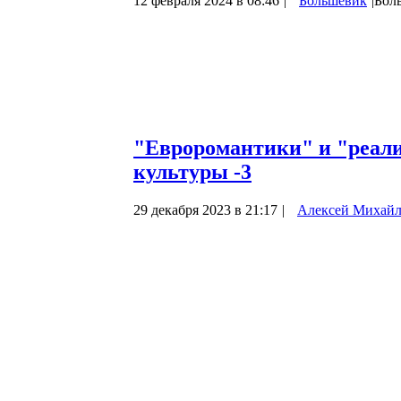
12 февраля 2024 в 08:46
|
Большевик
|
Бол
«Я когда-то работал на золотых приисках 
там деньги». - Марк Твен.
Компания «Lena Goldfields» была создана
происхождения во главе с банкиром Гор
промышленности Василием Тимирязевым 
"Евроромантики" и "реали
культуры -3
29 декабря 2023 в 21:17
|
Алексей Михай
«ЕВРОРОМАНТИКИ» и «РЕАЛИСТЫ»
ЭКЗОТЕРИЧЕСКОЙ ГЛОБАЛЬНОЙ КУЛ
(продолжение)
V. Русы и славяне: кто-есть-кто?
В предыдущих частях, если так можно
исторические причины противоположной
(«антагонизмов») западной и восточной ч