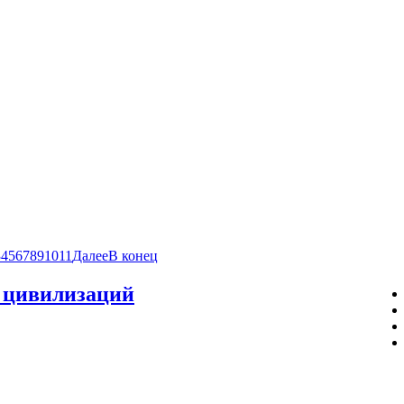
3
4
5
6
7
8
9
10
11
Далее
В конец
 цивилизаций
укой. «Отложим до лучших времён, как бы чего не
ронута из общих соображений, без конкретики. С ДНК-
ова конкретика появилась. Содержательное интервью