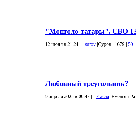
https://ok.ru/video/1011495930521
ДНК-генеалогия — метод определения пр
археологических останков. Основан на т
"Монголо-татары". СВО 13
12 июня в 21:24
|
surov
|
Суров
|
1679
|
50
Верховный говорит, что дело близится к
войну а потом проигрывают мир. Так вот,
будет слит дипломатически-мирным путё
Понятно, как о нашествии варваров. Дес
Любовный треугольник?
9 апреля 2025 в 09:47
|
Емеля
|
Емельян Ра
До нас дошло высказывание Николая Па
Пушкиным после их двухчасового разгово
Михайловское.
Государь подозвал к себе Блудова и ска
человеком в России?
» На вопросительно