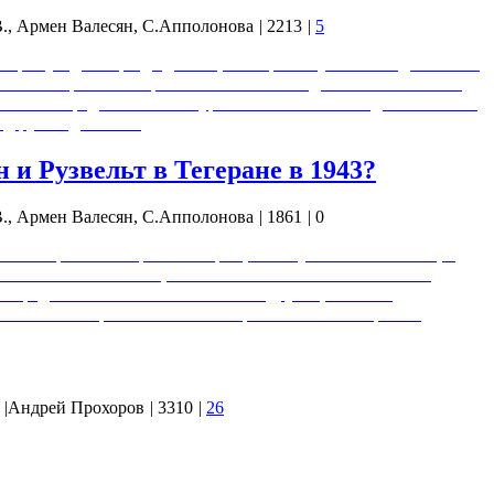
., Армен Валесян, С.Апполонова
|
2213
|
5
торая уходит гораздо дальше, чем пресловутый 37 год. 00:00:00
ских историков. Миф о внезапности нападения 22 июня 1941
00:10:33 - вредительство на уровне высшего командного состава
под руководством…
 и Рузвельт в Тегеране в 1943?
., Армен Валесян, С.Апполонова
|
1861
|
0
 вообще во всемирной истории, потому что главная тема, о
ят о Советском Союзе, и это касается хоть отечественных
 за редкостным исключением тех и других, это тема
тема системно организованного паразитизма некоторых…
|
Андрей Прохоров
|
3310
|
26
Стратегического Управления, с уровня которого ясно видно,
ны реализовываться народом. Естественно в геральдике есть и
 цвета, их процессы, сопоставленные с КОН-Процессикой, с