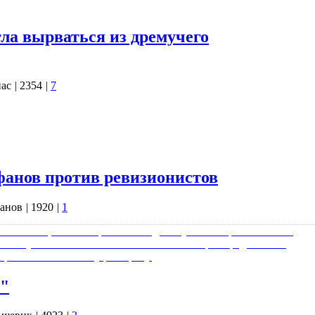
ия. Геральдика в руках профессионалов…
ла вырваться из дремучего
ас
|
2354
|
7
ало приходить понимание того, что причины всего
ем это может показаться на первый взгляд. На момент распада
жно, да и никто этого полностью не осознавал в то время. У
ругих,…
нов против ревизионистов
анов
|
1920
|
1
й комнаты, осенью прошлого года вступил в неравный бой с
ены и уничтожены им полностью. Настоящим предлагается
щённого катынскому расстрелу.
s"