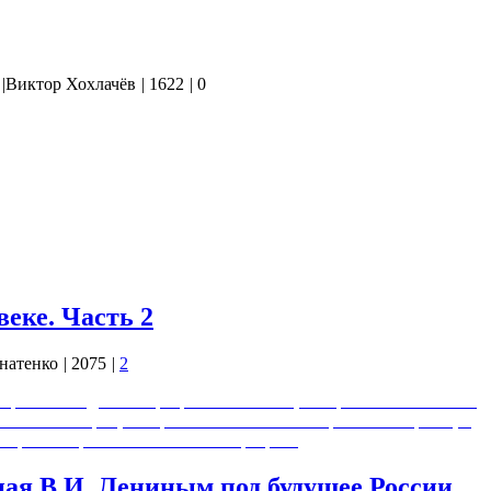
|
Виктор Хохлачёв
|
1622
|
0
,
моего.
тина?»
ствовать о Истине», – т. е. всё о чём говорит…
веке. Часть 2
натенко
|
2075
|
2
фильма Падение Тартарии в XIX веке, который я снял более 5
ссийская империя, которая изначально была проектом Европы, в
й армией против Московии и Тартарии.
ная В.И. Лениным под будущее России…