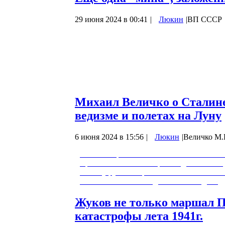
29 июня 2024 в 00:41
|
Люкин
|
ВП СССР
ОГЛАВЛЕНИЕ
Предисловие 1. Фактология по теме 2. 
дисциплины и философия в системе нау
несостоятельность 5. Гносеология и су
«Верные ильинцы» на смену «верным 
Михаил Величко о Сталине
ведизме и полетах на Луну
6 июня 2024 в 15:56
|
Люкин
|
Величко М.
0:00:00 - Приветствие. 0:00:57 - Есть мн
жречество не смогло противодействовать,
Почему русское жречество оказалось не н
20 века шла к власти далеко не всегда…
Жуков не только маршал По
катастрофы лета 1941г.