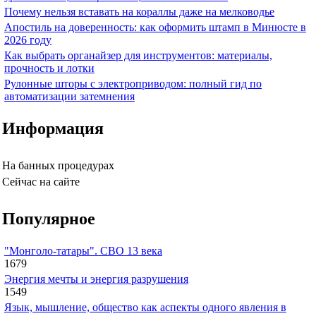
Почему нельзя вставать на кораллы даже на мелководье
Апостиль на доверенность: как оформить штамп в Минюсте в
2026 году
Как выбрать органайзер для инструментов: материалы,
прочность и лотки
Рулонные шторы с электроприводом: полный гид по
автоматизации затемнения
Информация
На банных процедурах
Сейчас на сайте
Популярное
"Монголо-татары". СВО 13 века
1679
Энергия мечты и энергия разрушения
1549
Язык, мышление, общество как аспекты одного явления в