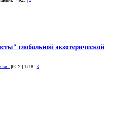
ьшевик
|
4923
|
2
и знаю все о добыче золота, кроме лишь одного: как заработать
 в Лондоне в
1909 году
группой бизнесменов российского
ацием Гинцбургом и бывшим министром торговли и
(в Царской России). Среди акционеров компании…
сты" глобальной экзотерической
лович
|
РСУ
|
1718
|
3
ЬТУРЫ - 3
 выразиться, «крупными мазками», были выявлены
 направленности формирования культурных начал
астей древнерусского государства, что…