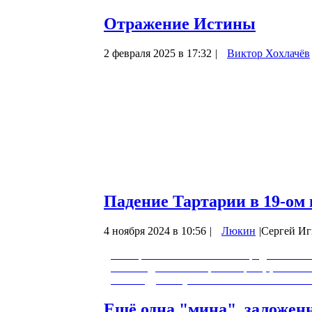
Отражение Истины
2 февраля 2025 в 17:32
|
Виктор Хохлачёв
«Я на то родился и на то пришел в мир
чтобы свидетельствовать о Истине;
всякий, кто от Истины, слушает гласа 
Говорит же Ему Пилат: «Что есть ис
Итак, сказано: «… пришёл … свидетель
Падение Тартарии в 19-ом 
4 ноября 2024 в 10:56
|
Люкин
|
Сергей Иг
Этот фильм можно назвать продолжением 
лет назад. Если говорить вкратце, то Ро
1812 году выступила совместно с Велико
Ещё одна "мина", заложен