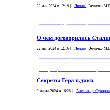
22 мая 2024 в 12:19
|
Люкин
|
Величко М.В
22 июня 1941 года имеет предисторию, ко
- мифотворчество в истории войны совет
00:03:45 - о вредительстве Тухачевского 
было троцкистским 00:13:00 - комиссия 
О чем договорились Сталин
22 мая 2024 в 12:16
|
Люкин
|
Величко М.В
Есть непонимание роли Советского Союза
которой всегда помалкивают, когда говор
политиков и историков, хоть зарубежных,
эксплуатации человека человеком, т.е. 
Секреты Геральдики
9 марта 2024 в 16:26
|
Александр Суворов
Геральдика является одной из дисциплин 
как те или иные алгоритмы развития долж
Ведийские понятия: Алгоритмы Богов, их