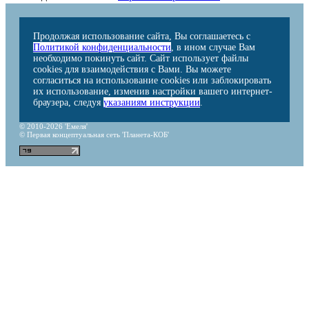
Продолжая использование сайта, Вы соглашаетесь с
Политикой конфиденциальности
, в ином случае Вам
необходимо покинуть сайт. Сайт использует файлы
cookies для взаимодействия с Вами. Вы можете
согласиться на использование cookies или заблокировать
их использование, изменив настройки вашего интернет-
браузера, следуя
указаниям инструкции
.
© 2010-2026 'Емеля'
© Первая концептуальная сеть 'Планета-КОБ'