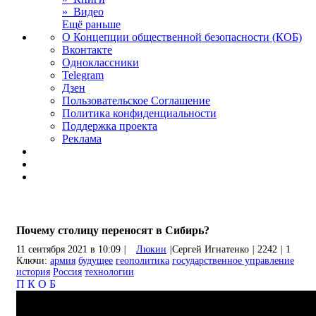
» Видео
Ещё раньше
О Концепции общественной безопасности (КОБ)
Вконтакте
Одноклассники
Telegram
Дзен
Пользовательское Соглашение
Политика конфиденциальности
Поддержка проекта
Реклама
Почему столицу переносят в Сибирь?
11 сентября 2021 в 10:09
|
Люкин
|
Сергей Игнатенко
|
2242
|
1
Ключи:
армия
будущее
геополитика
государственное управление
история
Россия
технологии
П
К
О
Б