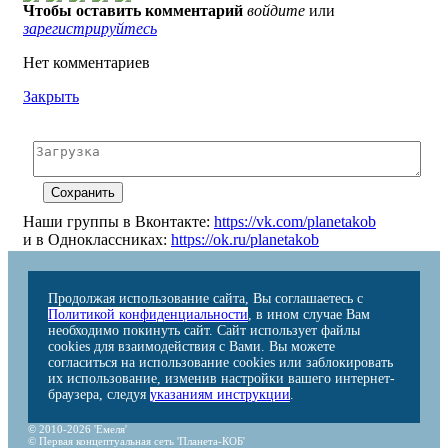
Чтобы оставить комментарий
войдите
или
зарегистрируйтесь
Нет комментариев
Закрыть
Наши группы в Вконтакте:
https://vk.com/planetakob
и в Одноклассниках:
https://ok.ru/planetakob
Продолжая использование сайта, Вы соглашаетесь с
Политикой конфиденциальности
, в ином случае Вам
необходимо покинуть сайт. Сайт использует файлы
cookies для взаимодействия с Вами. Вы можете
согласиться на использование cookies или заблокировать
их использование, изменив настройки вашего интернет-
браузера, следуя
указаниям инструкции
.
© 2010-2026 'Емеля'
© Первая концептуальная сеть 'Планета-КОБ'