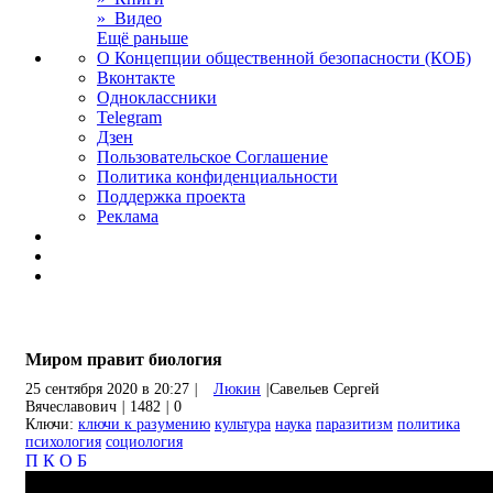
» Видео
Ещё раньше
О Концепции общественной безопасности (КОБ)
Вконтакте
Одноклассники
Telegram
Дзен
Пользовательское Соглашение
Политика конфиденциальности
Поддержка проекта
Реклама
Миром правит биология
25 сентября 2020 в 20:27
|
Люкин
|
Савельев Сергей
Вячеславович
|
1482
|
0
Ключи:
ключи к разумению
культура
наука
паразитизм
политика
психология
социология
П
К
О
Б